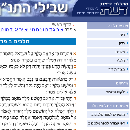
לדף ראשי
מפרשים לפרק
> פרק
א
ב
ג
ד
ה
ו
ז
ח
ט
י
יא
יב
יג
יד
טו
טז
רשי
מלכים ב פרק
רדק
מלבים
א
וִיהוֹרָם בֶּן אַחְאָב מָלַךְ עַל יִשְׂרָאֵל בְּשֹׁמְרוֹן
מֶלֶךְ יְהוּדָה וַיִּמְלֹךְ שְׁתֵּים עֶשְׂרֵה שָׁנָה:
רלב"ג
ב
וַיַּעֲשֶׂה הָרַע בְּעֵינֵי יְהֹוָה רַק לֹא כְאָבִיו וּכְאִמ
מצודות דוד
עָשָׂה אָבִיו:
ג
רַק בְּחַטֹּאות יָרָבְעָם בֶּן נְבָט אֲשֶׁר הֶחֱטִיא אֶ
מדרשים
ד
וּמֵישַׁע מֶלֶךְ מוֹאָב הָיָה נֹקֵד וְהֵשִׁיב לְמֶלֶךְ י
אֶלֶף אֵילִים צָמֶר:
ילקוט שמעוני
ה
וַיְהִי כְּמוֹת אַחְאָב וַיִּפְשַׁע מֶלֶךְ מוֹאָב בְּמֶלֶךְ 
ו
וַיֵּצֵא הַמֶּלֶךְ יְהוֹרָם בַּיּוֹם הַהוּא מִשֹּׁמְרוֹן וַיִּפ
מאמרים ודפים לספר כולו
ז
וַיֵּלֶךְ וַיִּשְׁלַח אֶל יְהוֹשָׁפָט מֶלֶךְ יְהוּדָה לֵאמֹר 
מאמרים לספר מלכים ב
אֶל מוֹאָב לַמִּלְחָמָה וַיֹּאמֶר אֶעֱלֶה כָּמֹנִי כָמוֹךָ כְּ
ח
וַיֹּאמֶר אֵי זֶה הַדֶּרֶךְ נַעֲלֶה וַיֹּאמֶר דֶּרֶךְ מִדְב
דפי עבודה לספר מלכים ב