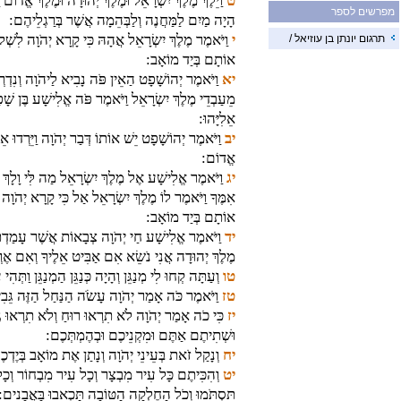
ט
וַיֵּלֶךְ מֶלֶךְ יִשְׂרָאֵל וּמֶלֶךְ יְהוּדָה וּמֶלֶךְ אֱדוֹם ו
מפרשים לספר
הָיָה מַיִם לַמַּחֲנֶה וְלַבְּהֵמָה אֲשֶׁר בְּרַגְלֵיהֶם:
י
וַיֹּאמֶר מֶלֶךְ יִשְׂרָאֵל אֲהָהּ כִּי קָרָא יְהֹוָה לִשׁ
תרגום יונתן בן עוזיאל /
אוֹתָם בְּיַד מוֹאָב:
יא
וַיֹּאמֶר יְהוֹשָׁפָט הַאֵין פֹּה נָבִיא לַיהֹוָה וְנִדְר
מֵעַבְדֵי מֶלֶךְ יִשְׂרָאֵל וַיֹּאמֶר פֹּה אֱלִישָׁע בֶּן שׁ
אֵלִיָּהוּ:
יב
וַיֹּאמֶר יְהוֹשָׁפָט יֵשׁ אוֹתוֹ דְּבַר יְהֹוָה וַיֵּרְדוּ אֵ
אֱדוֹם:
יג
וַיֹּאמֶר אֱלִישָׁע אֶל מֶלֶךְ יִשְׂרָאֵל מַה לִּי וָלָךְ ל
אִמֶּךָ וַיֹּאמֶר לוֹ מֶלֶךְ יִשְׂרָאֵל אַל כִּי קָרָא יְהֹו
אוֹתָם בְּיַד מוֹאָב:
יד
וַיֹּאמֶר אֱלִישָׁע חַי יְהֹוָה צְבָאוֹת אֲשֶׁר עָמַדְתִּי 
מֶלֶךְ יְהוּדָה אֲנִי נֹשֵׂא אִם אַבִּיט אֵלֶיךָ וְאִם אֶרְ
טו
וְעַתָּה קְחוּ לִי מְנַגֵּן וְהָיָה כְּנַגֵּן הַמְנַגֵּן וַתְּהִי
טז
וַיֹּאמֶר כֹּה אָמַר יְהֹוָה עָשֹׂה הַנַּחַל הַזֶּה גֵּבִ
יז
כִּי כֹה אָמַר יְהֹוָה לֹא תִרְאוּ רוּחַ וְלֹא תִרְאוּ גֶ
וּשְׁתִיתֶם אַתֶּם וּמִקְנֵיכֶם וּבְהֶמְתְּכֶם:
יח
וְנָקַל זֹאת בְּעֵינֵי יְהֹוָה וְנָתַן אֶת מוֹאָב בְּיֶדְכ
יט
וְהִכִּיתֶם כָּל עִיר מִבְצָר וְכָל עִיר מִבְחוֹר וְכָל 
תִּסְתֹּמוּ וְכֹל הַחֶלְקָה הַטּוֹבָה תַּכְאִבוּ בָּאֲבָנִים: