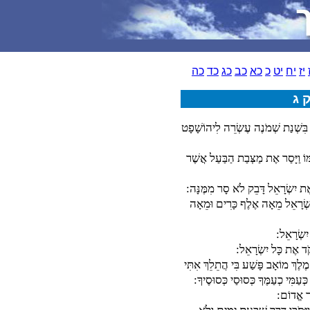
יז
יח
יט
כ
כא
כב
כג
כד
כה
 ג
 בִּשְׁנַת שְׁמֹנֶה עֶשְׂרֵה לִיהוֹשָׁפָט
ּוֹ וַיָּסַר אֶת מַצְּבַת הַבַּעַל אֲשֶׁר
ת יִשְׂרָאֵל דָּבֵק לֹא סָר מִמֶּנָּה:
ִשְׂרָאֵל מֵאָה אֶלֶף כָּרִים וּמֵאָה
יִשְׂרָאֵל:
ְקֹד אֶת כָּל יִשְׂרָאֵל:
מֶלֶךְ מוֹאָב פָּשַׁע בִּי הֲתֵלֵךְ אִתִּי
עַמִּי כְעַמֶּךָ כְּסוּסַי כְּסוּסֶיךָ:
ַּר אֱדוֹם: