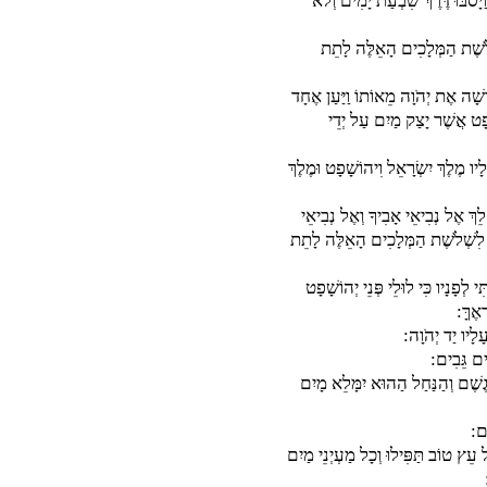
ַיָּסֹבּוּ דֶּרֶךְ שִׁבְעַת יָמִים וְלֹא
ְלֹשֶׁת הַמְּלָכִים הָאֵלֶּה לָתֵת
ְשָׁה אֶת יְהֹוָה מֵאוֹתוֹ וַיַּעַן אֶחָד
ָפָט אֲשֶׁר יָצַק מַיִם עַל יְדֵי
לָיו מֶלֶךְ יִשְׂרָאֵל וִיהוֹשָׁפָט וּמֶלֶךְ
ֵךְ אֶל נְבִיאֵי אָבִיךָ וְאֶל נְבִיאֵי
ָה לִשְׁלֹשֶׁת הַמְּלָכִים הָאֵלֶּה לָתֵת
לְפָנָיו כִּי לוּלֵי פְּנֵי יְהוֹשָׁפָט
אֶךָּ:
 עָלָיו יַד יְהֹוָה:
ים גֵּבִים:
שֶׁם וְהַנַּחַל הַהוּא יִמָּלֵא מָיִם
ֶם:
עֵץ טוֹב תַּפִּילוּ וְכָל מַעְיְנֵי מַיִם