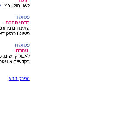
דותה
לשון חולי. כמו:
ל
פסוק ד
בדמי טהרה -
שאינו דם נידות.
פשוטו
כמאן דאמר
פסוק ח
וטהרה -
לאכול קדשים. כ
בקדשים איו אוכ
הפרק הבא