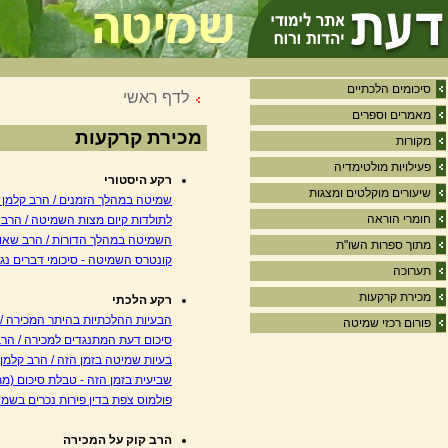
סיכומים הלכתיים
לדף ראשי
מאמרים וספרים
מכירת קרקעות
מקורות
פעילויות מולטימדיה
רקע היסטורי
שיעורים מוקלטים ומצגות
שמיטה במהלך הזמנים / הרב קלמן 
חומרי הוראה
לתולדות קיום מצות השמיטה / הרב 
השמיטה במהלך הדורות / הרב שאול
מתוך ספרות השו"ת
קונטרס השמיטה - סיכומי דברים נגד
תערוכה
מכירת קרקעות
רקע הלכתי
הבעיות ההלכתיות בהיתר המכירה / 
פורום רכזי שמיטה
סיכום דעת המתנגדים למכירה / הרב
בעיות שמיטה בזמן הזה / הרב קלמן
שביעית בזמן הזה - טבלת סיכום (מ
פולמוס צפת בדין פירות נכרים בשמיט
הרב קוק על המכירה