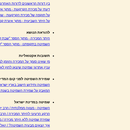
בין דורות הראשונים לדורות האחרונ
דעתי על מכירת הקרקעות - מתוך אי
על תוקפה של מכירת הקרקעות - שו
על היתר השביעית - מתוך איגרת קפ
להוראת הנושא
היתר המכירה - מתוך הספר "שבת לא
השמיטה בתקופתנו - מתוך הספר "ל
תשובות אקטואליות
מי שאינו סומך על המכירה והוזמן ל
עניין אתרוגי שמיטה שיצאו לחוץ לאר
שמירת השמיטה לפני קום המדינ
השמיטה וחידוש הישוב בארץ ישראל 
המאבק על שמירת השמיטה בשנת תר
שמיטה במדינת ישראל
השמיטה - מצווה ממלכתית / הרב י
הרקע הרעיוני להיתר המכירה / הרב 
שמירת שמיטה ללא היתר מכירה / 
איך יוצאים מבעית השמיטה? / יואל 