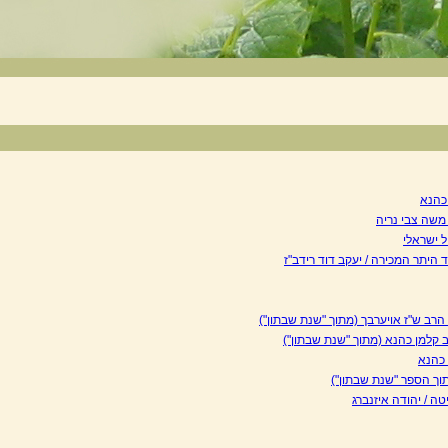
כהנא
משה צבי נריה
 ישראלי
 היתר המכירה / יעקב דוד רידב"ז
הרב ש"ז אויערבך (מתוך "שנת שבתון")
 קלמן כהנא (מתוך "שנת שבתון")
 כהנא
תוך הספר "שנת שבתון")
ה / יהודה איזנברג