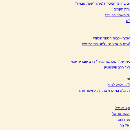
ים בהיתר המכירה (מתוך "שנת שבתון")
גרת תקכ"ב
"ת משפט כהן ס"ג
"ט
רץ" - לבית הספר היסודי
שנת השמיטה" - לחטיבת הביניים
ביתו של המסתמך עליה / הרב עובדיה יוסף
ץ / הרב פיינשטיין
ה
/ בצלאל לנדוי
מ"ט במזכרת בתיה / אחיעזר ארקין
עקב אריאל
יעקב אריאל
משה זקס
אליצור