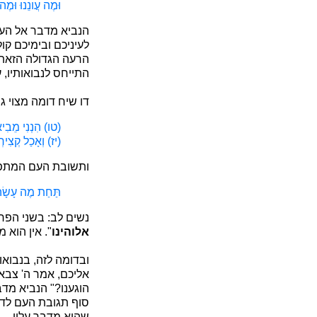
וּמֶה עֲונֵנוּ וּמֶ
הנביא מדבר אל העם 
לעיניכם ובימיכם קול
הרעה הגדולה הזאת?"
התייחס לנבואותיו, 
דו שיח דומה מצוי 
(טו) הִנְנִי מֵבִיא
(יז) וְאָכַל קְצִירְ
ותשובת העם המתפ
תַּחַת מֶה עָשָׂה 
נשים לב: בשני הפרק
אלוהינו
". אין הוא מ
ובדומה לזה, בנבואו
אליכם, אמר ה' צבאו
הוגענו?" הנביא מדב
סוף תגובת העם לדבר
שהוא מדבר עליו.