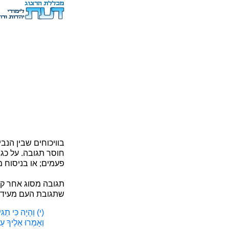
בוויכוחים שבין הנב
חוסר תגובה. על כגון
פעמים; או בניסוח מ
תגובה מסוג אחר קיי
שתגובת העם מעידה ע
(י) וְהָיָה כִּי תַג
וְאָמְרוּ אֵלֶיךָ 