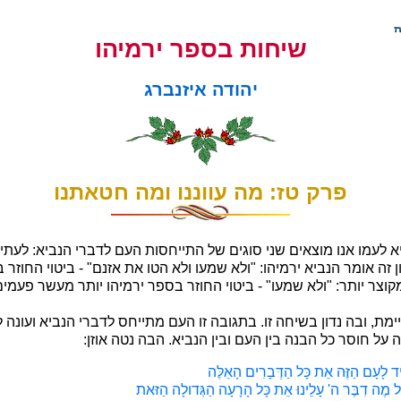
שיחות בספר ירמיהו
יהודה איזנברג
פרק טז: מה עווננו ומה חטאתנו
יא לעמו אנו מוצאים שני סוגים של התייחסות העם לדברי הנביא: לעת
 זה אומר הנביא ירמיהו: "ולא שמעו ולא הטו את אזנם" - ביטוי החוזר 
קוצר יותר: "ולא שמעו" - ביטוי החוזר בספר ירמיהו יותר מעשר פעמים
מת, ובה נדון בשיחה זו. בתגובה זו העם מתייחס לדברי הנביא ועונה ל
ל חוסר כל הבנה בין העם ובין הנביא. הבה נטה אוזן:
ִּיד לָעָם הַזֶּה אֵת כָּל הַדְּבָרִים הָאֵלֶּה
עַל מֶה דִבֶּר ה' עָלֵינוּ אֵת כָּל הָרָעָה הַגְּדולָה הַזּאת