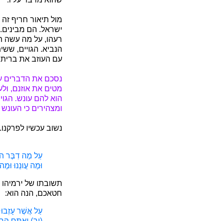
מול תיאור חריף זה
ישראל. הם מבינים. 
רעהו, על מה עשה ה'
הנביא. הגויים, ששי
עם העוזב את ברית א
נסכם את הדברים עד
מטים את אוזנם, ולע
הוא להם עונש. הגו
ומצהירים כי העונש 
נשוב עכשיו לפרקנו.
עַל מֶה דִבֶּר ה' 
וּמֶה עֲונֵנוּ וּמֶ
תשובתו של ירמיהו 
חטאכם, הנה הוא:
עַל אֲשֶׁר עָזְבוּ
(יב) וְאַתֶּם הֲר