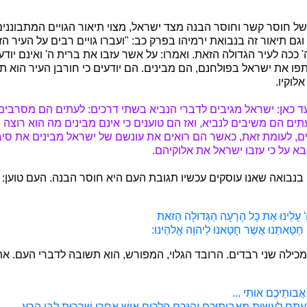
 של חוסר קשר וחוסר הבנה מצד ישראל, מצוי תיאור הגויים המתבונני
וגם תיאור זה בנבואת ירמיהו בפרק כב: "ועברו גויים רבים על העיר ה
 ככה לעיר הגדולה הזאת. ואמרו: על אשר עזבו את ברית ה' ואינם יודע
תפו את ישראל בפולחנם, הם מבינים. הם יודעים כי חורבן העיר הוא 
לוקיו.
 כאן: ישראל מגיבים לדברי הנביא בשתי דרכים: לעתים הם מסרבים 
תים הם משיבים לנביא, ואז הם טוענים כי אינם מבינים מה הוא רוצה
יים, לעומת זאת, כאשר הם רואים את עונשם של ישראל מבינים את סיב
בא על כי עזבו ישראל את אלוקיהם.
 בנבואה שאנו עוסקים עכשיו תגובת העם היא חוסר הבנה. העם טוען:
עָלֵינוּ אֵת כָּל הָרָעָה הַגְּדולָה הַזּאת
ה חַטָּאתֵנוּ אֲשֶׁר חָטָאנוּ לַיהוָה אֱלהֵינוּ:
מכילה שני רבדים. הרובד הגלוי, המפורש, הוא תשובה לדברי העם. א
 אֲבותֵיכֶם אותִי ...
ֵעתֶם לַעֲשות מֵאֲבותֵיכֶם וְהִנְּכֶם הלְכִים אִישׁ אַחֲרֵי שְׁרִרוּת לִבּו הָרָע