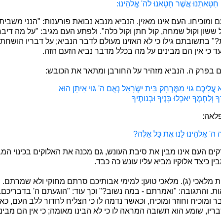
ה חַטָּאתֵנוּ אֲשֶׁר חָטָאנוּ לה' אֱלהֵינוּ:
ומוכיחו. העם אינו מאזין. הנביא מנבא נבואת פורענות: "הנני משבית
 ששון וקול שמחה, קול חתן וקול כלה". ולפתע העם מגיב: "על מה דיבר 
 בתשובתם גילו כי לא האזינו מעולם לדבר הנביא; על דבריו הושחתו 
עד כי אין הם מבינים על מה בכלל מדבר נביא הזעם הזה.
גם בפרק ה. הנביא מזהיר על החורבן ומתאר את הכובש:
 עֲלֵיכֶם גּוי מִמֶּרְחָק בֵּית יִשְׂרָאֵל נְאֻם ה' גּוי אֵיתָן הוּא
ךָ וְלַחְמֶךָ יאכְלוּ בָּנֶיךָ וּבְנותֶיךָ
לאה:
ה' אֱלהֵינוּ לָנוּ אֶת כָּל אֵלֶּה?
ים העם אינו מבין את סיבת העונש, גם מכנה את האלוקים בכינוי המב
בין כיצד אלוקיו מביא עליו עונש כה כבד.
ת מלאכי (ג). מלאכי טוען: למימי אבותיכם סרתם מחוקי ולא שמרתם. 
ת. והתגובה: "ואמרתם - במה נשוב?" וכך עוד: "הוגעתם ה' בדבריכם
ר ומוכיח וחוזר ומוכיח, וכאשר נדמה לו כי הצליח לחדור ללב העם, כ
יו, שומע הוא תשובה המראה לו כי לא הבינו מאומה; כי אין הם מבינ