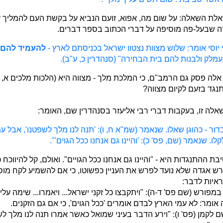
לת השאלה: על שום מה, אפוא, זועם הנביא על בקשת העם להמליך 
רה שבעל-פה מוסיפה על דברי הכתוב בספר דברים.
 יוסי אומר: שלוש מצוות נצטוו ישראל בכניסתם לארץ -
להעמיד להם 
לק ולבנות להם בית הבחירה" (סנהדרין כ, ע"ב).
לה פסק גם הרמב"ם, כי המלכת מלך - מצווה היא (הלכות מלכים א, א)
נגד בזעם לקיום מצווה?
שאלה זו, בעקבות דברי רבי אליעזר בסנהדרין שם, האומר:
דור - כהוגן שאלו. שנאמר (שמ"א ח, ו): 'תנה לנו מלך לשפטנו', אבל ע
ו. שנאמר (שם, פס' כ): 'והיינו גם אנחנו ככל הגוים'".
בת ההתנגדות היא - "והיינו גם אנחנו ככל הגויים". ואולם, קל להיווכח כ
ש אגדה שלא נועד לפרש את העניין כפשוטו, כי אם להשמיע לקח מוס
איות לדבר:
פורש (שם פס' ד-ה): "ויתקבצו כל זקני ישראל... ויאמרו... שימה עלי
ה אומר: לא עמי הארץ לבדם אומרים 'ככל הגוים', כי אם גם הזקנים.
 לקמן (פס' ו): "וירע הדבר בעיני שמואל כאשר אמרו תנה לנו מלך לשפ