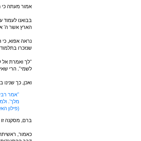
אמור מעתה כי ה
בבואנו לעמוד ע
הארץ אשר ה' אל
נראה אפוא, כי ה
שנזכרו בתלמוד, 
"לך ואמרת אל עב
לשמי". הרי שאין
ואכן, כך שנינו ב
"אמר רבי 
מלך'. ולמ
(פילון הא
ברם, מסקנה זו 
כאמור, ראשיתה 