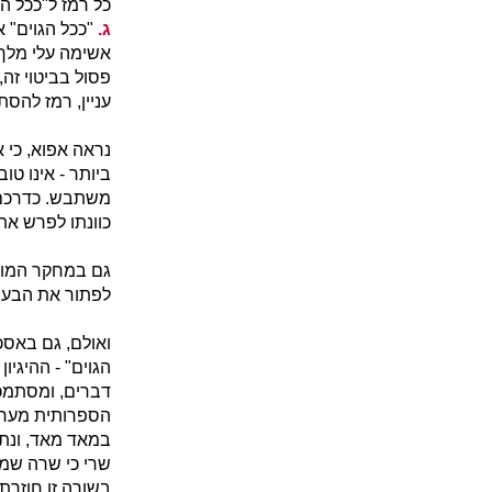
כל רמז ל"ככל הג
ג.
"ככל הגוים" א
אשימה עלי מלך
פסול בביטוי זה
עניין, רמז להס
נראה אפוא, כי א
ביותר - אינו טו
משתבש. כדרכם 
כוונתו לפרש את
גם במחקר המודר
לפתור את הבעיה
ואולם, גם באסכו
הגוים" - ההיגי
דברים, ומסתמכי
הספרותית מערער
במאד מאד, ונתת
שרי כי שרה שמה
בשורה זו חוזרת 