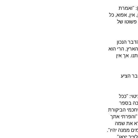
: "ואמרת
אין, אפוא, כל
 פשוטו של
דבר הנכון
הארץ, הרי הוא
. אך אין
בר הציע
וי: "ככל
וכה בספר
שחכמי הביקורת
"והפרתי אתך
רא את שמה
ם ממנה יהיו".
יך יצאו".