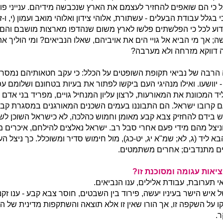
כי הם שואפים להחזיר לעצמם את הארץ שנכבשה מידיהם. ענייני פולחן
י בגלל עבודת הבעלים - עשתורת, אלוהי צידון ואלוהי מואב ועמון (י, ו-ז)
דוע לכל כי הפלשתים פלשו לארץ משום שנהדפו מארצות מושבם והם 
 אך מי הביא אל גויי הים את אויביהם, שאלו הנביאים? ומי הוליך את 
דווקא מזרחה ולא מערבה?
הרבה של נביאי תקופת השופטים על הכלל: כי עקב חטאותיהם נמסרו 
 - יוושעו. ואילו מנהיגי העם ביקשו לפתור את בעיות בטחונם ושלומם ע
ד המכוונת את המאורעות, לרצון עליון המנחיל גויים, מפריד בני אדם 
 קרובו ישראל. הם התבוננו בעמים השכנים המאורגנים במסגרת קבו
 בידם להחזיק צבא קבע מאומן וחמוש כהלכה, לא כישראל השוכן לשבט
ניצל מהם מידי פעם אחרי סבל רב. ישראל נאלצים להילחם, איכרים מו
א ליד (ג, לא; שמ"א יג, יט-כג), מול חימוש סדיר ומשוכלל. כך ניצל ה
ים מתנדבים; אחרים משתמטים.
יאות עגומה ומסוכנת זו?
ואי תערובת, עבודת אלילים, ענו הנביאים.
איש הישר בעיניו יעשה, פירוד בין השבטים, חוסר צבא קבע - ענו זקנ
ו על השקפה זו, אך הורו שאין זו אלא תוצאה והשתקפות מדינית של
ר.