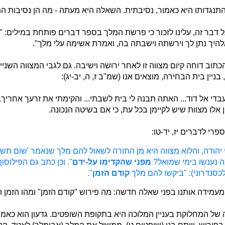
תנגדותו היא כאמור, נסיבתית. השאלה היא מעתה - מה הן נסיבות הת
ל דבר זה, עלינו לזכור כי פרשת המלך בספר דברים פותחת במילים: "
היך נתן לך וירשתה וישבתה בה, ואמרת אשימה עלי מלך".
כתוב דוחה קיום מצווה זו לאחר ירושה וישיבה. גם לגבי המצווה השניי
בניין בית הבחירה, מוצאים אנו (שמ"ב ז, ה, יב-יג):
די אל דוד... האתה תבנה לי בית לשבתי... והקימתי את זרעך אחריך..
 אלו מצוות שיש לקיימן בכל עת, כי אם בשיטה הנכונה.
ספרי לדברים יז, יד-טו:
יהודה, והלוא מצווה היא מן התורה לשאול להם מלך שנאמר 'שום תשי
ה נענשו בימי שמואל?
מפני שהקדימו על-ידם
". וכן כתב גם הפילוסוף
לכסנדרוני): "ביקשו להם מלך
קודם הזמן
".
מעמידה אותנו בפני שאלה חדשה: מה פירוש "קודם הזמן" ומהו הזמן ה
של המחלוקת בעניין המלוכה היא בתקופת השופטים. גדעון הוא כאמ