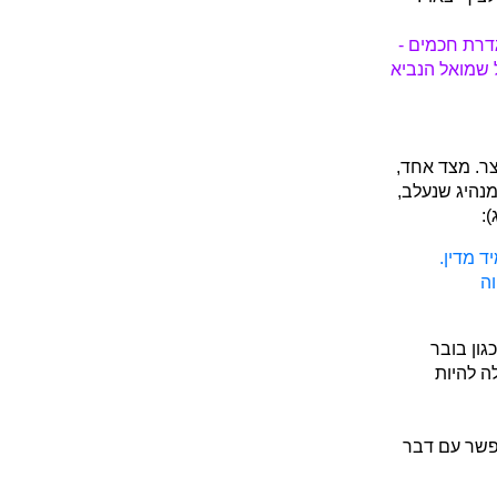
דרת חכמים -
 שמואל הנביא
צר. מצד אחד,
מנהיג שנעלב,
:
ד מדין.
וה
גון בובר
ה להיות
פשר עם דבר