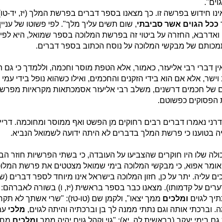
וים".
ינו חידוש בפרשה זו. כך מצאנו בספר דברים בפרשת המלך (יז, יד-טו)
ככל הגוים אשר סביבתי
, שום תשים עליך מלך". לפי פשוטו של עניין, 
, ואדרבא, החזרה על ביטוי זה בפרשת המלוכה בספר שמואל, היא לפי
תמכותם של מבקשי המלוכה על נוסח הכתוב בספר דברים.
ין דברי רבי אליעזר, כאמור, אלא הטפת מוסר וחכמה, וללמדך כי גם ה
ב וישר, אלא אם הוא בידי הזקנים והחכמים, ואילו כשהוא נופל בידי עמי 
של חכמים דרשנים, משלב רבי אליעזר אסמכתאות מקראיות מפרשתנו
 הפסוקים כפשוטם.
ני נאמרו דברים רבים רחוקים מן הפשט ואף ממוסר ומחוכמה. דריי
 בטוענו כי פרשת המלך בדברים לא היתה ידועה לשמואל הנביא.
לה שלו היו חוקרים שהצביעו על העובדה, כי בשתי הפרשיות חוזר הביט
ון אומר אפוא, כי מבקשי המלוכה בימי שמואל מצטטים את פרשת המל
ם עליה. יתר על כן, חזון המלוכה בישראל אינו מיוחד לספר דברים (
ים על קדמותו). מצאנו כבר בספר בראשית (יז, ו) בשורה לאברהם: 
יך לגוים
ומלכים
ממך יצאו", ולקמן שם (טו-טז): "שרי אשתך לא תק
. וברכתי אותה וגם נתתי ממנה לך בן וברכתיה והיתה לגוים,
מלכי
עמי
גם בימי יעקב (בראשית לה, יא): "גוי וקהל גוים יהיה ממך
ומלכים
מחלצ