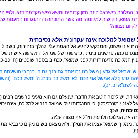
כי המלוכה בישראל הינה חזון קדומים ומשא נפש מקדמת דנא, ולפי הג
זרת אפוא, הקושיה למקומה: מה פשר התוכחה וההתנגדות הנזעמת של
לקיום מצווה?
 שמואל למלוכה אינה עקרונית אלא נסיבתית
 זו אינו פשוט, והמבקש להגיע אל האמת עליו להלך בזהירות, בשביל 
שמנסים כמה פרשנים בימינו, כי גישתו של שמואל היא גישה אישית של 
יין המלוכה נודעה דורות לפני שמואל, ככתוב בספר שופטים (ח, כב-כג)
יש ישראל אל גדעון משל בנו גם אתה גם בנך גם בן-בנך כי הושעתנו מי
הם גדעון: לא אמשל אני בכם ולא ימשל בני בכם. ה' ימשל בכם" (והשו
 לשמ"א יב, יב).
אידך, יש לזכור היטב את הדבר, שנעלם גם הוא מעיני פרשנים רבים (כ
 לאנטי-מונרכיסט), כי התנגדותו של שמואל הנביא למלוכה, אינה יכול
סיבתית
, שכן:
 את המלוכה ולדעת חז"ל אף מצווה עליה.
, ממליך שמואל עצמו את המלך, ולא מצאנו בשום מקום כי נביא מת
ו.