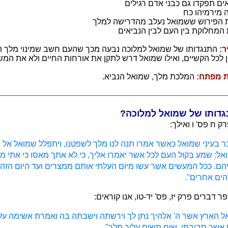
ים תפקדו גם כבני אדם רגילים
 מירמיהו כח
 הפירוש ששמואל נעלב מהדרישה למלך
המחלוקת בין העם לבין הנביאים
ר:
התנגדותו של שמואל למלוכה נבעה מכך שהעם חשב שמינוי מלך ה
 לכל הקשיים, ואילו שמואל דרש לתקן את אורחות החיים ולא את המש
ת מפתח:
המלכת מלך, שמואל הנביא.
דותו של שמואל למלוכה?
 ח פס' ו ואילך:
ר בעיני שמואל כאשר אמרו תנה לנו מלך לשפטנו, ויתפלל שמואל אל ה'
אל: שמע בקול העם לכל אשר יאמרו אליך, כי לא אתך מאסו כי אתי מ
ם. ככל המעשים אשר עשו מיום העלתי אותם ממצרים ועד היום הזה, ו
הים אחרים".
 דברים פרק יז, פס' יד-טו, אנו קוראים:
אל הארץ אשר ה' אלהיך נתן לך וירשתה וישבתה בה ואמרת אשימה על
 אשר סביבתי. שום תשים עליך מלך".