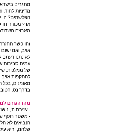
מתגרים בישראל 
מדיניות לחוד. וכ
הפלשתים? הן י
ארץ מכורה חדשה;
מארצם השדודה 
זהו פשר החזרה 
אויב, ואם ישובו
לא נתנו דעתם לי
עמים סביבות עם
של ממלכות, שיש
להתקפות אויב ו
מאומנים, בכל הב
בדרך נס. הטוב
מהו הגורם למצ
- עזיבת ה', ניש
- משטר רופף של 
הנביאים לא חלק
שלהם, והיא עיק