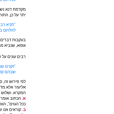
מקדמת דנא נשא
יתר על כן, התו
"תניא רבי
להלחם בעמ
בעקבות דברים א
אפוא, שנביא מת
רבים עונים על 
"זקנים שב
שבהם קלקל
לפי פירוש זה, סי
אליעזר אלא מדר
המקרא. ושלוש ר
א.
הכתוב אומר במ
ככל הגוים", הוו
ב.
קוראים אנו שם