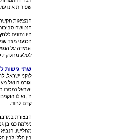
דבר ההתנגדות ב
שפירות אינו עוש
המציאות הקשה ש
הנטושה סביבותי
היו נתונים ללח
הכנעני מצד שנ
ועמידה על הנפש
לסלע מחלוקת לד
שתי גישות ל
לזקני ישראל, ל
וגורמיה ואל מעבר
ישראל נמסרו ביד
ה', ואילו הזקני
קדם לחוד.
הבצורת במדבר ו
נעלמה כמובן גם
מחלישו. הנביא ה
בין הללו לבין ה