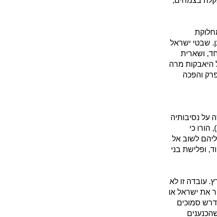
נקלה בצמחים,
חלוקת
ן. שבטי ישראל
חד, ושארית
 היאבקות מרה
פרק והפכה
 על נסיבותיה
 הורו כי
עליהם לשוב אל
ד, ופלישת בני
. עובדה זו לא
ר את ישראל או
ודרש סמוכים
שהכנענים