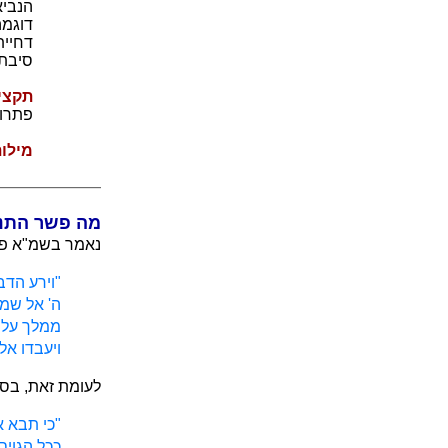
הנביא
דוגמה
דחיית
סיבת 
תקצי
פתרון
מילו
מה פשר התנג
נאמר בשמ"א פרק
"וירע הדב
ה' אל שמו
ממלך עליה
ויעבדו אל
לעומת זאת, בספר
"כי תבא 
ככל הגוים