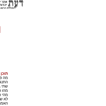
תוכן
מה פש
התנגד
שתי ג
מהו ה
מהי ה
לא שי
האמנם