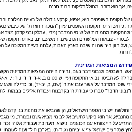
פירוש, ויותם בנו (שופטים ט), ממשיל את המלך (אבימלך) לאטד, ה
ה, אך הוא דוקר ומחולל דליקות הרות סכנה.
ל תקופת השופטים היא, אפוא, קרקע גידולה של בעיית המלוכה והמ
ה. כידוע, היתה תקופת השופטים עידן "המכה החוזרת" של כיבוש כנע
ץ ולהתקפות מתמידות של שוסי המדבר (מדין, עמלק ובני קדם) מצד א
י ולבסוף - צבאות הפלשתים הכובשים, המשעבדים. באותה תקופה של
, ועל חזון הירושה והישיבה בארץ האבות, עלתה בעיית המלוכה על ה
ורות.
פירוש המציאות המדינית
ראשי השבטים ולנבוני דבר בעם, נהירה הייתה המציאות המדינית הקשה
 לה לא הביטו. נביאי התקופה (עיין שופטים ב, א-ד; ד, ד; ו, ח; י, יא-יג),
י שוסי המדבר על אשר עזבו את ה' (שם, ב, יב-יד), וכי כדי להיוושע 
ם ו"נבוני הדבר" סברו כי עבודת ה' בקרבנות ועבודת אלילים בבמות, לחו
חולשת יישובי הספר הישראלים, הן שהביאו את מחנות בני קדם לארץ
 מהנביא, אך הוא ביקש להשיב אל לב מי מביא גשם ובצורת, מי מגבי
תריע על חיי צוותא עם הכנענים, נישואי תערובת ועבודת אלוהי נכר, 
לחץ שנלחצים ישראל ע"י אויביהם (ג, ד-ה). בא "בן חיל" וענה לעומתו, 