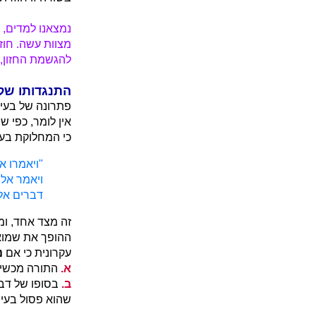
נמצאנו למדים, 
מצוות עשה. חו
להגשמת החזון, 
התנגדותו של
פתרונה של בעיה
אין לומר, כפי 
כי המחלוקת בענ
"ויאמרו א
ויאמר אלי
דברים אלה
זה מצד אחד, ומ
ההופך את שמואל
עקרונית כי אם
נ
א.
התורה מכשירה
ב.
בסופו של דבר
שהוא פסול בעיני