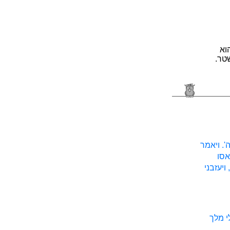
וא
טר.
. ויאמר
אסו
יעזבני
י מלך