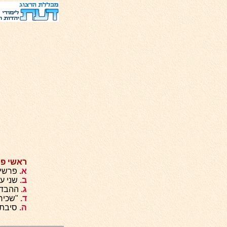
ראשי פר
א.
פרשיו
ב.
שני עב
ג.
ההבדלי
ד.
"שכיר-
ה.
סיבת ה