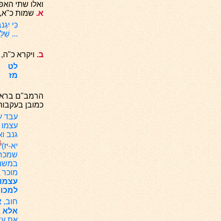
ואלו שתי האפ
א
.
שמות כ"א, ל
כִּי יִג
... שַׁלּ
ב
.
ויקרא כ"ה, ל
לט
וְכ
מז
וְכִ
הרמב"ם בראש 
כמובן בעקבות 
עבד ע
עצמו ל
גנב וא
6
יא-יז)
שמכרוה
במשנה
מוכר 
עצמו
למכור
חוב,
א
אלא א
את עצ