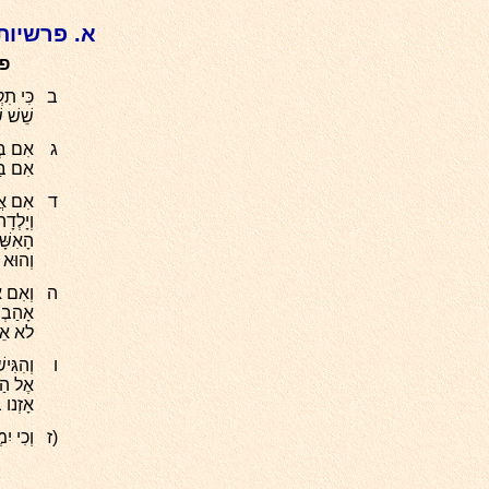
א. פרשיות
פר
ב
כִּי תִ
שֵׁשׁ ש
ג
אִם בְּ
אִם בַּ
ד
אִם אֲד
וְיָלְד
הָאִשּׁ
וְהוּא 
ה
וְאִם 
אָהַבְת
לא אֵצ
ו
וְהִגִּ
אֶל הַד
אָזְנו 
(ז
וְכִי י