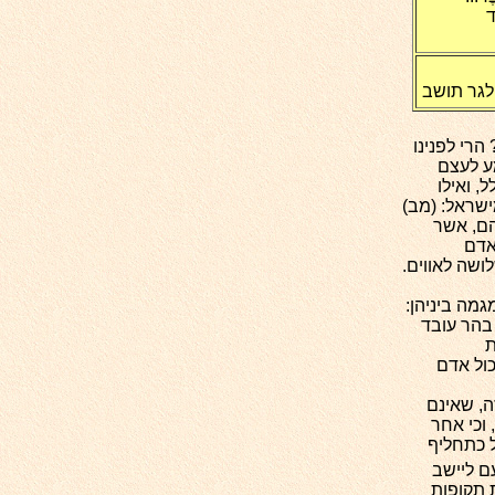
ד
לגר תושב
הרי לפנינו
ע לעצם
, ואילו
שראל: (מב)
הם, אשר
אדם
שה לאווים.
מה ביניהן:
בהר עובד
ת
ול אדם
ה, שאינם
 וכי אחר
 כתחליף
עם ליישב
 תקופות