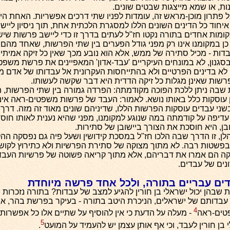
ות, או שמא מייצגות שבטים שונים.
ל פתרון מוכן-מראש זה, עומדות לפניו שתי דרכים אפשריות. האחת הי
איחוד כל הדינים השונים הללו למסגרת הלכתית אחת, תוך ניסיון לייש
ומות אחדים בתורה נקטו חז"ל לעתים בדרך זו כדי ליישב פרשות שיש 
כן במקומנו אינו רק מפני גודל הפערים בין שתי הפרשות, שאחד מהם 
דות - מכיל סתירה של ממש, אלא הוא נובע מכך שאין כל זיקה אמיתית
סגנון, לא במונחים העיקריים 'עבד-אדון' המאפיינים את פרשת משפט
א בדינים הפרטיים ולא בהתייחסות העקרונית אל עבדותו של אדם מ
שות שאינן מגלות כל זיקה הדדית היא דבר שקשה לעשותו.
בה ניתן ללכת הפוכה מקודמתה: הפרדה גמורה בין שתי הפרשות, 
ן עוסקות כלל באותו נושא. לאמור: העבד של פרשות משפטים-ראה אינ
ני עבדים עוסקות הפרשות הללו, שדיניהם שונים מאוד זה מזה. דרך ז
עדיפה על קודמתה במה שנוגע למקומנו, מפני שהיא נענית לאותו חוסר
בן, היא חוסכת את הצורך ביישובן של סתירות.
לן, זו הדרך שבה הלכו חז"ל במסכת קידושין ושעל פיה גם נפסקה ההל
 בפשטות רבה. לא מתוך מצוקה של סתירת הפרשיות ולא כתירוץ לקוש
ה הם אמרו את דבריהם, אלא מתוך קריאה פשוטה של פרשיות העבד
נים של עבדים.
דים עבריים בתורה, ולכל אחד פרשה מיוחדת
 שבהן יכול ישראלי בן חורין להגיע למצב של עבדות? בתורה נזכרות ש
בדותם של ישראלים, הניכרת היטב בתורה - בעיקר בפרשת בהר, אך
4
טים-ראה
- מעלה על הדעת כי אין להוסיף על שתיים אלו כל אפשרו
5
בן חורין לעבד, וכי אף אותן עצמן יש להעמיד על המועט
.