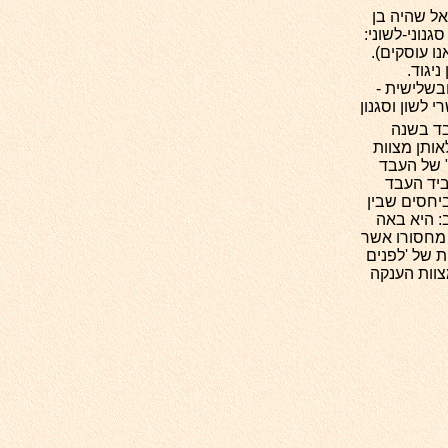
ל שהיה בן
גנוני-לשוני:
ו עוסקים).
ניגוד.
בשלישית -
 לשון וסגנון
בד בשנה
אותן מצוות
" של העבד
ביד העבד
יחסים שבין
: היא באה
 מחסורו אשר
ת של 'לפנים
צוות הענקה