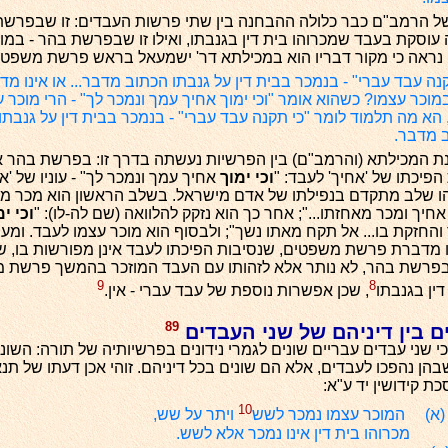
ל הרמב"ם כבר כלולה ההבחנה בין שתי פרשות העבדים: זו שבפרשת
וסקת בעבד שמכרוהו בית דין בגנבתו, ואילו זו שבפרשת בהר - במו
נראה כי מקור דבריו הוא במכילתא דר' ישמעאל בראש פרשת משפטי
נה עבד עברי" - בנמכר בבית דין על גנבתו הכתוב מדבר... או אינו מד
מוכר עצמו? כשהוא אומר "וכי ימוך אחיך עמך ונמכר לך" - הרי מוכר 
 הא מה תלמוד לומר "כי תקנה עבד עברי" - בנמכר בבית דין על גנבתו
 מדבר.
ת המכילתא (והרמב"ם) בין הפרשיות נעשתה בדרך זו: בפרשת בהר א
הפיכתו של 'אחיך' לעבד: "
וכי ימוך
אחיך עמך ונמכר לך" - עוניו של 'אח
הו שלב מתקדם בנפילתו של אדם מישראל. בשלב הראשון הוא מכר מאח
חיך ומכר מאחזתו..."; אחר כך הוא נזקק להלוואה (שם לה-לו): "
וכי ימ
והחזקת בו... אל תקח מאתו נשך"; ולבסוף הוא מוכר עצמו לעבד. ומעתה
מדברת פרשת משפטים, שנסיבות הפיכתו לעבד אינן מפורשות בו, שונ
פרשת בהר, לא נותר אלא לזהותו עם העבד המוזכר בהמשך פרשת מ
9
8
ין בגנבתו
, שכן אפשרות נוספת של עבד עברי - אין.
89
ם בין דיניהם של שני העבדים
שני עבדים עבריים שונים לגמרי נידונים בפרשיותיה של תורה: השוני 
הן נהפכו לעבדים, אלא הם שונים בכל דיניהם. זוהי אכן דעתו של תנ
ת קידושין יד ע"א:
10
 (א) המוכר עצמו נמכר לשש
ויתר על שש,
מכרוהו בית דין אינו נמכר אלא לשש.