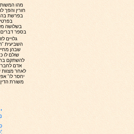
מהו המשותף
חורין והפך לה
בפרשת בהר א
בפרטי ה
בשלושה מקו
בספר דברים, ב
גלויים ל
השביעית "הע
שבהן מחייב
שולם לו כ
להשתקם בחיי
אדם לחברו 
לאחר מצוות ש
יחסר לו" אפי
משורת הדין'
י
.
בּ
כּ
יְ