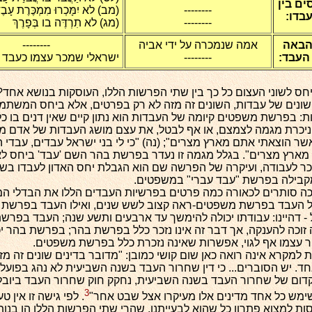
ים בין
--------
(מב) לא יִמָּכְרוּ מִמְכֶּרֶת עָבֶ
בדו:
--------
(מג) לא תִרְדֶּה בו בְּפָרֶךְ
הבאה
אמה שנמכרה על ידי אביה
--------
 העבד:
--------
ישראלי שמכר עצמו כעבד 
חס לשוני העצום כל כך בין שתי הפרשות הללו, העוסקות בנושא אחד? 
 שונים של עבדות, השונים זה מזה לא רק בפרטים, אלא ביחס המשתמ
: בפרשת משפטים קיומה של העבדות הוא נתון קיים שאין דנים בו כלל
כרת מגמה לצמצם, או אף לבטל, את עצם מושג העבדות של אדם מי
שר הוצאתי אתם מארץ מצרים"; (נה) "כי לי בני ישראל עבדים, עבדי 
מארץ מצרים". בגלל מגמה זו נעדר בפרשת בהר השם 'עבד' ביחס ל
ר לעבודה, ועיקרה של הפרשה שם הוא הגבלת יחס האדון לעבדו בשלו
מקבילה בפרשת "עבד עברי" במשפטים.
 סותרים לכאורה כמה פרטים בפרשיות העבדים הללו את הבדלי המג
ל העבד בפרשת משפטים-ראה קצוב לשש שנים, ואילו העבד בפרשת 
 - דהיינו: עבודתו יכולה להימשך עד ארבעים ותשע שנה; העבד בפרש
וכה להענקה, אך דבר זה אינו נזכר כלל בפרשת בהר; בפרשת בהר יכ
 עצמו אף לגוי, אפשרות שאינה נזכרת כלל בפרשת משפטים.
 למקרא אינה רואה כאן שום קושי כמובן: "מדובר בדינים שונים זה מז
ד. יש הסוברים... כי דין שחרור העבד בשנה השביעית לא נהג בפועל,
הקדום של שחרור העבד בשנה השביעית, נחקק חוק שחרור העבד ביובל
3
ימש כל אחד מדינים אלו מעיקרו אצל שבט אחר"
. לפי גישה זו אין ט
סות למצוא פתרון כל שהוא לבעייתנו, שהרי שתי הפרשות הללו הן בנות