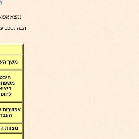
מַ
נמצא אפוא
הבה נסכם עת
משך העב
היבט
משפחת
ביציא
לחופש
אפשרות 
העבדו
מצוות ה