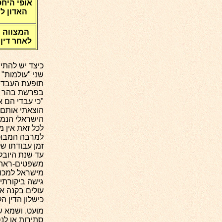
אופי היחס
האדון לע
המצווה 
לאחר דין
כיצד יש להתיי
שני "עולמות"
תופעת העבדות
בפרשת בהר ני
"כי עבדי הם א
הוצאתי אותם 
הישראלי הנמכ
לכל זאת אין 
למרבה המבוכה
זמן עבודתו ש
עד שנת היובל
משפטים-ראה ז
מישראל למכור
גישה ביקורתית
עולים בקנה אח
כישלון הדין 
מועט. ושמא ש
סתירות או לנ