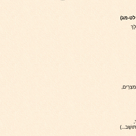
לט-מג)
לָךְ
צְרָיִם,
,
תּושָׁב...)