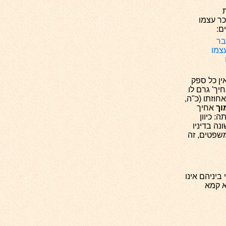
כר עצמו
ם:
בר
עצמו
ין כל ספק
יך' גרם לו
וזתו (כ"ה,
וך
אחיך
: כיוון
ה בדיניו
שפטים, זה
ביניהם אינו
א קמא