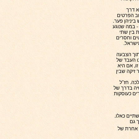
א דרך
וב הפרטים
ביניהן פער.
- במה שנוגע
 בין שתי
ים וחסרים
ישראל.
תוך הצבעה
ו העבד של
ו, אם היא
 זיקה שבין
כה. חז"ל
יה בדרך של
ים כעוסקות
תיים כאלו.
 גם
ת אחרת של