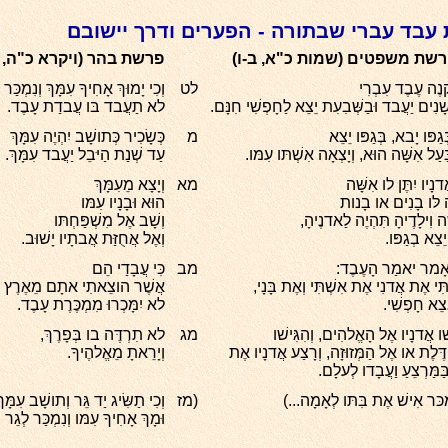
 עבד עברי שבתורה - הפערים ודרך יישובם
שת משפטים (שמות כ"א, ב-ו)
פרשת בהר (ויקרא כ"ה, 
קְנֶה עֶבֶד עִבְרִי
לט
וְכִי יָמוּךְ אָחִיךָ עִמָּךְ וְנִמְכַּר 
ָׁנִים יַעֲבד וּבַשְּׁבִעִת יֵצֵא לַחָפְשִׁי חִנָּם.
לא תַעֲבד בּו עֲבדַת עָבֶד.
גַפּו יָבא, בְּגַפּו יֵצֵא
מ
כְּשָׂכִיר כְּתושָׁב יִהְיֶה עִמָּךְ
עַל אִשָּׁה הוּא, וְיָצְאָה אִשְׁתּו עִמּו.
עַד שְׁנַת הַיּבֵל יַעֲבד עִמָּךְ.
נָיו יִתֶּן לו אִשָּׁה
מא
וְיָצָא מֵעִמָּךְ
ָה לּו בָנִים או בָנות
הוּא וּבָנָיו עִמּו
ָה וִילָדֶיהָ תִּהְיֶה לַאדנֶיהָ,
וְשָׁב אֶל מִשְׁפַּחְתּו
יֵצֵא בְגַפּו.
וְאֶל אֲחֻזַּת אֲבתָיו יָשׁוּב.
אָמר יאמַר הָעֶבֶד:
מב
כִּי עֲבָדַי הֵם
ִּי אֶת אֲדנִי אֶת אִשְׁתִּי וְאֶת בָּנָי,
אֲשֶׁר הוצֵאתִי אתָם מֵאֶרֶץ מִ
ֵא חָפְשִׁי.
לא יִמָּכְרוּ מִמְכֶּרֶת עָבֶד.
ישׁו אֲדנָיו אֶל הָאֱלהִים, וְהִגִּישׁו
מג
לא תִרְדֶּה בו בְּפָרֶךְ,
ֶּלֶת או אֶל הַמְּזוּזָה, וְרָצַע אֲדנָיו אֶת
וְיָרֵאתָ מֵאֱלהֶיךָ.
בַּמַּרְצֵעַ וַעֲבָדו לְעלָם.
ִמְכּר אִישׁ אֶת בִּתּו לְאָמָה...)
(מז
וְכִי תַשִּׂיג יַד גֵּר וְתושָׁב עִמָּךְ
וּמָךְ אָחִיךָ עִמּו וְנִמְכַּר לְגֵר 