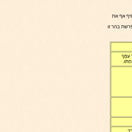
יף אף את
רשת בהר זו
עִמָּךְ
ַחְתּו.
ד...