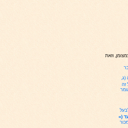
צומן, וזאת
כר
(ג,
 זה
ומר
לבעל
ד (=
מכור