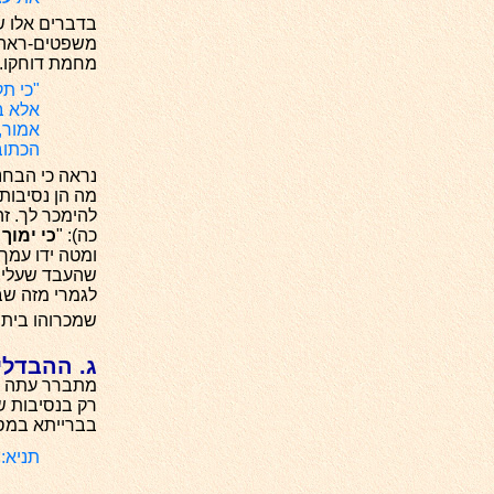
בדברים אלו ש
משפטים-ראה ע
מחמת דוחקו. 
"כי תק
אלא ב
אמור,
הכתוב
נראה כי הבחנ
מה הן נסיבות 
להימכר לך. ז
כה): "
כי ימוך
א
ומטה ידו עמך 
שהעבד שעליו 
לגמרי מזה שב
שמכרוהו בית ד
ג. ההבדלי
מתברר עתה כי 
רק בנסיבות שב
בברייתא במסכ
תניא: