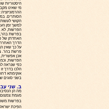
היסטוריות שונ
מי שאינו מקב
ההרמוניזציה: 
הסותרים. במק
הקושי לעשות 
למשך זמן העב
הפרשות, לא ב
בפרשת בהר, ל
האחדתן של פר
הדרך האחרת ש
על כך שאין ה
פרשת בהר. בש
אכן אפשרית, 
הפרשות, וכמו
כפי שנראה לה
הלכו בדרך זו
אוקימתא דחוק
בשני סוגים שו
ב. שני עב
מה הן הנסיבות
מגמת צמצום ע
בפרשות משפ
הפיכת ישראלי 