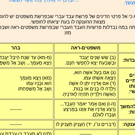
עֲשֶׂךָ.
 כי אל פרטי הדינים של פרשת עבד עברי שבפרשת משפטים יש להוס
מצוות ההענקה לו בעת יציאתו לחופשי.
ה במה נבדלות פרשיות העבד העברי שבפרשת משפטים-ראה ושבפ
מזו:
משפטים-ראה
בהר
(ב) שֵׁשׁ שָׁנִים יַעֲבד
(מ-מא) עַד שְׁנַת הַיּבֵל יַעֲבד 
דות:
וּבַשְּׁבִעִת יֵצֵא לַחָפְשִׁי חִנָּם.
וְיָצָא מֵעִמָּךְ... וְשָׁב אֶל מִשְׁפּ
(ג) אִם בַּעַל אִשָּׁה הוּא,
ים
וְיָצְאָה אִשְׁתּו עִמּו.
(מא) וְיָצָא מֵעִמָּךְ
יים
(ד)
אִם אֲדנָיו יִתֶּן לו אִשָּׁה
הוּא וּבָנָיו עִמּו
תו
וְיָלְדָה לּו בָנִים או בָנות,
וְשָׁב אֶל מִשְׁפַּחְתּו
י:
הָאִשָּׁה וִילָדֶיהָ תִּהְיֶה לַאדנֶיהָ.
(ה-ו) וְאִם אָמר יאמַר הָעֶבֶד...
להמשך
וְרָצַע אֲדנָיו אֶת אָזְנו בַּמַּרְצֵעַ
--------
ת:
וַעֲבָדו לְעלָם.
ענקה:
(דברים ט"ו, יד) הַעֲנֵיק תַּעֲנִיק לו
--------
--------
(לט) לא תַעֲבד בּו עֲבדַת עָבֶ