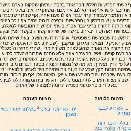
 לשתי הפרשיות הללו? דבר אחד בלבד: שתיהן עוסקות באדם מישרא
יות עבד לישראלי אחר (אולם, אף מכנה משותף זה אינו בא לידי ביטוי ס
ין הנמכר לעבודה קרוי 'עבד' אפילו פעם אחת, אף שברור שבעבד אנ
דינים אין שום דמיון בין הפרשיות, ובפרטים מסויימים אף ניכר ביניהן 
מות דנה התורה בדיני עבד עברי: בשתי הפרשות המובאות למעלה, ו
פרשת ראה (ט"ו, יב-יח). פרשה שלישית זו קשורה בקשרי עניין ובקשרי
1
זו הראשונה שבפרשת משפטים
, ועיקר חידושה הוא כי בעת שילוח הע
ניק תעניק לו מצאנך ומגרנך ומיקבך" (שם יד). מצוות הענקה שייכת ל
ת התורה את האדם לנהוג לפנים משורת הדין, שהרי מחירו ה"כלכלי
בר בעת קנייתו, ואילו ההענקה אינה אלא מתנת שחרור שנועדה לסייע 
ו כבן חורין. על כן אין מקומה בפרשת משפטים, העוסקת בראשיתה ב
על פי הדין. מאידך, מקומה של מצוות הענקה בספר דברים מובן היטב
מיטת חובות מקץ שבע שנים, וחובת פתיחת היד לאביון והלוואתו "די
לו בעת שקרבה שנת השבע (שם א-יא). מצוות אלו, אף הן ביסודן חובו
, שבהן מצווה האדם לתת מממונו לעני. הקשר בין המצוות הללו לבין מ
בא לידי ביטוי סגנוני בפנייה הדומה למצפונו של האדם:
מצוות הלוואה
מצוות הענקה
2
.. וְלא יֵרַע לְבָבְךָ
יח
לא יִקְשֶׁה בְעֵינֶךָ
בְּשַׁלֵּחֲךָ אתו חָפְשִׁי
ְתִתְּךָ לו
מֵעִמָּךְ
ִי בִּגְלַל הַדָּבָר הַזֶּה
בָרֶכְךָ ה' אֱלהֶיךָ בְּכָל
... וּבֵרַכְךָ ה' אֱלהֶיךָ בְּכל אֲשֶׁר תַּעֲשֶׂה.