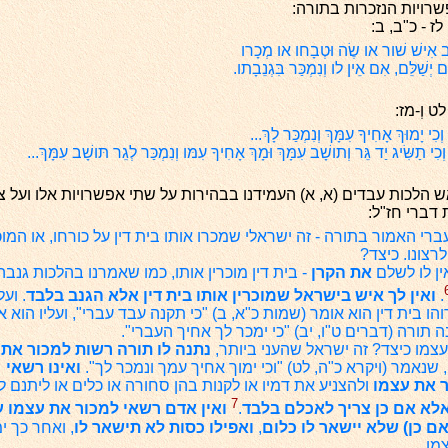
שרויות הנזכרות בתורה:
ז - כ"ב, ב:
ְנב אִישׁ שׁור או שֶׂה וּטְבָחו או מְכָרו
ֵם יְשַׁלֵּם, אִם אֵין לו וְנִמְכַּר בִּגְנֵבָתו.
ט וְ-מז:
ִי יָמוּךְ אָחִיךָ עִמָּךְ וְנִמְכַּר לָךְ...
י תַשִּׂיג יַד גֵּר וְתושָׁב עִמָּךְ וּמָךְ אָחִיךָ עִמּו וְנִמְכַּר לְגֵר תּושָׁב עִמָּךְ...
הלכות עבדים (א, א) העמידנו בבהירות על שתי אפשרויות אלו ועל צמ
דברי חז"ל:
ברי האמור בתורה - זה ישראלי שמכרו אותו בית דין על כורחו, או המו
רצונו. כיצד?
ין לו לשלם
את הקרן
- בית דין מוכרין אותו, כמו שאמרנו בהלכות גנבה 
.
ואין לך איש בישראל שמוכרין אותו בית דין אלא הגנב בלבד
. ועל
ו בית דין הוא אומר (שמות כ"א, ב) "כי תקנה עבד עברי", ועליו הוא א
 תורה (דברים ט"ו, יב) "כי ימכר לך אחיך העברי".
עצמו כיצד? זה ישראל שהעני ביותר,
נתנה לו תורה רשות למכור את
, שנאמר (ויקרא כ"ה, לט) "וכי ימוך אחיך עמך ונמכר לך".
ואינו רשאי
 את עצמו
ולהצניע את דמיו או לקנות בהן סחורה או כלים או ליתנם 
7
לא אם כן צריך לאכלם בלבד
.
ואין אדם רשאי למכור את עצמו ע
ם כן) שלא יישאר לו כלום
,
ואפילו כסות לא תישאר לו
, ואחר כך י
מו.