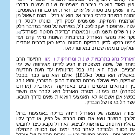
פוץ מאוד הוא כי בירורים משפטיים שונים נעשים בדרכי
ירור שאינן מבוססות על עדים, ראיות או סברות השופטים.
מונח המיוחד לדרכי בירור אלו הוא 'אורדל' - מונח השאול מן
גרמנית העתיקה, שמשמעו 'פסק דין', וכוונתו לפסק דין
לוהי. פרופסור יעקב ליכט ז"ל, בפירושו על ספר במדבר חלק
(ירושלים תשמ"ה)
ובמאמרו "בדיקת הסוטה כאורדל"
,
[6]
[5]
קר את מנהגי האורדל בתרבויות השונות מימי קדם ועד
ימינו כרקע לדיון בבדיקת הסוטה. נביא כאן דברים אחדים
מלוקטים ממה שכתב במקומות אלו.
אורדל נהג בתרבויות שונות ומרוחקות זו מזו.
התיעוד הרב
יותר של שיטה משפטית זו הגיע לידינו מאירופה של ימי
ביניים, שבה הוא נהג בכל מדינותיה עד העת החדשה
(באנגליה הוא בוטל ב-1818), אולם הוא נהג כבר בבבל
עתיקה, כפי שעולה מכמה מקומות בחוקי חמורבי, והוא נוהג
ין הבדואים ובעמים רבים באפריקה המערבית (מדרום
סהרה) גם בימינו. מטרת האורדל היא לברר אם חשוד
פשע אכן אשם או לא. האמצעי הוא אות שאינו כדרך הטבע,
שר חל בגופו של הנבדק.
צורה הנפוצה של האורדל הייתה בדיקה באמצעות ברזל
לובן: החשוד נשא את מוט הברזל על כפיו, או דרך עליו
רגליו היחפות. בהוראות לביצוע האורדל נקבע כיצד לחבוש
ת הכוויה ולבודקה לאחר כמה ימים: אם הכוויה התחילה
הֵרפא יפה - נמצא החשוד זכאי
. צורות נוספות של אורדל