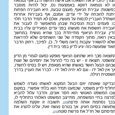
צורך להכריע את השאלה אם אישה החשודה בניאוף נטמאה
ו לא נטמאה דווקא באמצעות נס, יכול להיות מוסבר
פשטות: עבירת הניאוף, מעצם טבעה, היא העבירה הפחות
יתנת להוכחה על ידי עדים. אמנם, אף בעבירות אחרות
שתדל העבריין לכסות על מעשיו, אולם לא תמיד הדבר תלוי
ו: פעמים רבות הנסיבות שבהן מתאפשר לו לעבור את
עבירה חושפות את מעשהו בפני עדים המעידים עליו בבית
דין. עבירת הניאוף מתייחדת בכך שהיא נעשית במחשך
באין רואה, מתוך הקפדה של שני השותפים שלא להיראות
שלא להשאיר עקבות (
ראה משלי ל', כ)
. לפיכך, רחוק הדבר
אוד שמעשה כזה יגיע לדיון בפני בית דין.
תוצאה מכך היא שתחום הניאוף מופקע כמעט לגמרי מן הדיון
משפטי. תוצאה זו - יש בה כדי להרעיל את יחסיהם של זוגות
בהם הבעל חושד באשתו שהיא מנאפת, ויש לו בסיס
לחשדו,
ך אין לאל ידו - וגם לא יהיה לאל ידו - לברר את העניין בדרך
שפטית רגילה.
בדיקה שאותה יוזם הבעל המקנא לאשתו נועדה לשמש
חליף לדיון משפטי, שכמעט תמיד הוא בלתי אפשרי. במקום
בו המשפט האנושי הוא חסר אונים, והדבר עלול להביא
פרצה בחיי המשפחה, מתייצב המשפט האלוהי כתחליף לו,
בכך נסתמת אותה פרצה
. תשובה זו זוקקת השלמה
[20]
תֵעשה בסיום העיון. אך בטרם נעשה זאת, עלינו להציג את
פיסתם של חז"ל את פרשת סוטה
.
[21]