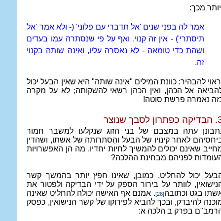
יותר מכך:
אמר לה בפני שנים 'אל תדברי עם פלוני' (- ולא אמר 'אל
תיסתרי') - אין זה קִנוי. ואף על פי שנסתרה עמו בעדים
ושהת כדי טומאה - לא נאסרה עליו, ואינה שותה בקִנוי
זה.
ראוי להבהיר: כוונת המילים "אינה שותה" היא שאין הבעל יכול
הביאה אל הכהן, ואין הכהן רשאי להשקותה; לא על מקרה
זה נאמרה פרשת סוטה!
כפתרון לסבך שנוצר
תבונן עתה במצבם של בני הזוג שנקלעו למשבר חמור
יחסיהם לאחר קינויו של הבעל והִסתרותה של אשתו, ושהדין
חייב שאינם יכולים להמשיך לחיות יחדיו. מה הן האפשרויות
עומדות לפניהם מבחינת ההלכה?
בעל יכול להחליט, כמובן, שאינו חפץ יותר בהמשך קשר
נישואין, לוותר על בירור הספק על ידי הבדיקה ולפטור את
שתו בגט וכתובה
. אמנם אף האישה יכולה להחליט שאינה
[28]
וכנה להיבדק, ובכך להביא לפירוקו של קשר הנישואין, כפסק
רמב"ם בפרק ב הלכה א: