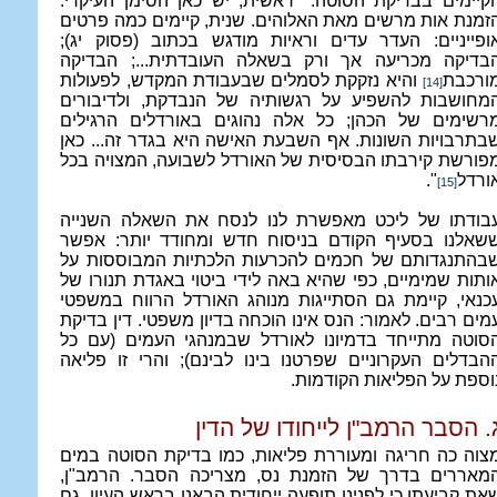
קיימים בבדיקת הסוטה: "ראשית, יש כאן הסימן העיקרי:
זמנת אות מרשים מאת האלוהים. שנית, קיימים כמה פרטים
ופייניים: העדר עדים וראיות מודגש בכתוב (פסוק יג);
בדיקה מכריעה אך ורק בשאלה העובדתית...; הבדיקה
ורכבת
והיא נזקקת לסמלים שבעבודת המקדש, לפעולות
[14]
מחושבות להשפיע על רגשותיה של הנבדקת, ולדיבורים
רשימים של הכהן; כל אלה נהוגים באורדלים הרגילים
בתרבויות השונות. אף השבעת האישה היא בגדר זה... כאן
פורשת קירבתו הבסיסית של האורדל לשבועה, המצויה בכל
ורדל
".
[15]
בודתו של ליכט מאפשרת לנו לנסח את השאלה השנייה
שאלנו בסעיף הקודם בניסוח חדש ומחודד יותר: אפשר
בהתנגדותם של חכמים להכרעות הלכתיות המבוססות על
ותות שמימיים, כפי שהיא באה לידי ביטוי באגדת תנורו של
כנאי, קיימת גם הסתייגות מנוהג האורדל הרווח במשפטי
מים רבים. לאמור: הנס אינו הוכחה בדיון משפטי. דין בדיקת
סוטה מתייחד בדמיונו לאורדל שבמנהגי העמים (עם כל
הבדלים העקרוניים שפרטנו בינו לבינם); והרי זו פליאה
וספת על הפליאות הקודמות.
. הסבר הרמב"ן לייחודו של הדין
צוה כה חריגה ומעוררת פליאות, כמו בדיקת הסוטה במים
מאררים בדרך של הזמנת נס, מצריכה הסבר. הרמב"ן,
את קביעתו כי לפנינו תופעה ייחודית הבאנו בראש העיון, גם