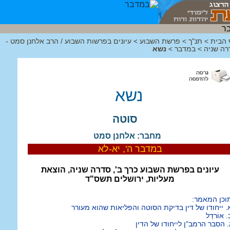
 הבית
>
תנ"ך
>
פרשת השבוע
>
עיונים בפרשות השבוע / הרב אלחנן סמט -
רה שניה
>
במדבר
>
נשא
נשא
סוטה
מחבר: אלחנן סמט
במדבר ה', יא-לא
עיונים בפרשת השבוע כרך ב', סדרה שניה, הוצאת
מעליות, ירושלים תשס"ד
וכן המאמר:
. ייחודו של דין בדיקת הסוטה והפליאות שהוא מעורר
. אוֹרדַל
. הסבר הרמב"ן לייחודו של הדין