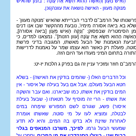
הָאִישׁ מֵעָוֹן וְהָאִשָּׁה הַהִוא תִּשָּׂא אֶת עֲוֹנָהּ": בזמן שהאיש
מנוקה מעוון -
האישה נושאה את עוונה
.
[36]
רשנותו של הרמב"ם לדברי הברייתא שהאיש 'מנוקה מעוון' -
שלא בא ביאה אסורה מימיו', נובעת מההקשר שבו אנו דנים
מן הסימטריה שבפסוק: "וְנִקָּה הָאִישׁ מֵעָוֹן [ביאה אסורה],
ְהָאִשָּׁה הַהִוא תִּשָּׂא אֶת עֲוֹנָהּ [עוון הזנות]". נמצאנו למדים, כי
ביעת הנאמנות של הבעל מאשתו, המגובה בדיני פרשת
וטה, פועלת רק כאשר הוא עצמו שמר על נאמנות לדרישות
תורה בתחום המיני מעודו ועד היום הזה.
רמב"ם חוזר ומזכיר עניין זה גם בפרק ג הלכות יז-יט:
וכל הדברים האלו (- שהמים בודקין את האישה) - בשלא
חטא הבעל מעולם. אבל אם בעל בעילה של איסור - אין
המים בודקין את אשתו,
כמו שביארנו. ואם עבר והשקה
את אשתו - הרי זה מוסיף על חטאתו
(- שבעל בעילת
איסור) פשע
, שגורם לשם המפורש שיִמָּחה במים
לבטלה, ומוציא לעז על מי סוטה. שאשתו אומרת
לאחרות שזינַת ולא בדקו בה המים, והיא לא תדע
שמעשי הבעל גרמו.
לפיכך, משרבו המנאפים בגלוי
בבית שני - ביטלו הסנהדרין את מי המרים
, וסמכו על