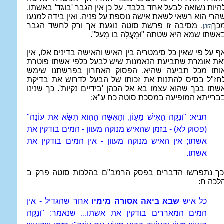
היות נשואה לבעל אחד בלבד. על כן אין הגבר 'בוגד' באשתו,
הרי הוא רשאי לשאת אישה נוספת על פניה, ואין בידה למנעו
כך
. מסיבה זו פרשת סוטה נוגעת אך ורק לחשד הגבר
[35]
אשתו שמא היא שטתה "וּמָעֲלָה בוֹ מָעַל".
ף על פי שאין כל סימטריה בין האיש והאישה בדינים אלו, אין
את אומרת שתביעת הנאמנות שיש לבעל כלפי אשתו פוטרת
ותו מכל תביעה שהיא. הפסוק האחרון בפרשתנו שימש
חז"ל בסיס להתנות את זכותו של הבעל לדרוש את בדיקת
שתו בכך שהוא עצמו בא אל הכהן 'בידיים נקיות'. כך שנינו
ברייתא המופיעה במסכת סוטה כח ע"א:
תניא: "וְנִקָּה הָאִישׁ מֵעָוֹן, וְהָאִשָּׁה הַהִוא תִּשָּׂא אֶת עֲוֹנָהּ"
(פסוק לא) - בזמן שהאיש מנוקה מעוון - המים בודקין את
אשתו; אין האיש מנוקה מעוון - אין המים בודקין את
אשתו.
כך נתפרשו הדברים בפסק הרמב"ם בהלכות סוטה פרק ב
לכה ח:
כל איש
שבא ביאה אסורה מימיו
אחר שהגדיל - אין
המים המאררים בודקין את אשתו... שנאמר: "וְנִקָּה