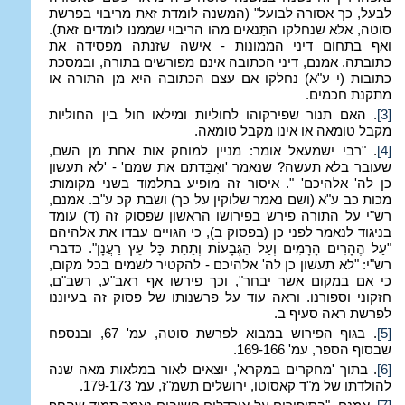
לבעל, כך אסורה לבועל" (המשנה לומדת זאת מריבוי בפרשת
סוטה, אלא שנחלקו התַּנאים מהו הריבוי שממנו לומדים זאת).
ואף בתחום דיני הממונות - אישה שזנתה מפסידה את
כתובתה. אמנם, דיני הכתובה אינם מפורשים בתורה, ובמסכת
כתובות (י ע"א) נחלקו אם עצם הכתובה היא מן התורה או
מתקנת חכמים.
[3]
. האם תנור שפירקוהו לחוליות ומילאו חול בין החוליות
מקבל טומאה או אינו מקבל טומאה.
[4]
. "רבי ישמעאל אומר: מניין למוחק אות אחת מן השם,
שעובר בלא תעשה? שנאמר 'ואִבַּדתם את שמם' - 'לא תעשון
כן לה' אלהיכם' ". איסור זה מופיע בתלמוד בשני מקומות:
מכות כב ע"א (ושם נאמר שלוקין על כך) ושבת קכ ע"ב. אמנם,
רש"י על התורה פירש בפירושו הראשון שפסוק זה (ד) עומד
בניגוד לנאמר לפני כן (בפסוק ב), כי הגויים עבדו את אלהיהם
"עַל הֶהָרִים הָרָמִים וְעַל הַגְּבָעוֹת וְתַחַת כָּל עֵץ רַעֲנָן". כדברי
רש"י: "לא תעשון כן לה' אלהיכם - להקטיר לשמים בכל מקום,
כי אם במקום אשר יבחר", וכך פירשו אף ראב"ע, רשב"ם,
חזקוני וספורנו. וראה עוד על פרשנותו של פסוק זה בעיוננו
לפרשת ראה סעיף ב.
[5]
. בגוף הפירוש במבוא לפרשת סוטה, עמ' 67, ובנספח
שבסוף הספר, עמ' 169-166.
[6]
. בתוך 'מחקרים במקרא', יוצאים לאור במלאות מאה שנה
להולדתו של מ"ד קאסוטו, ירושלים תשמ"ז, עמ' 179-173.