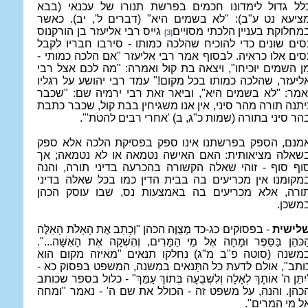
לל גדול לימדונו חכמים בפרשת תנורו של עכנאי (בבא
ציעא נט ע"ב): "לא בשמים היא" (דברים ל', יב). כאשר
מחלוקת בעניין הלכתי מסויים
גייס רבי אליעזר בן הורקנוס
[3]
ִסים שונים כדי להוכיח שהלכה כמותו - סירבו חבריו לקבל
סים אלו כראיה. לבסוף אמר רבי אליעזר "אם הלכה כמותי -
ן השמים יוכיחו", ויצאה בת קול ואמרה: "מה לכם אצל רבי
ליעזר, שהלכה כמותו בכל מקום!" עמד רבי יהושע על רגליו
אמר: "לא בשמים היא", וביאר זאת רבי ירמיה שם: "שכבר
יתנה תורה מהר סיני, אין אנו משגיחין בבת קול, שכבר כתבת
הר סיני בתורה (שמות כ"ג, ב) 'אחרי רבים להטֹת'
".
מנם, הספק בפרשתנו אינו ספק בפסיקת הלכה אלא ספק
שאלה מציאותית: האם האישה נטמאה או לא נטמאה; אך
וף סוף - זוהי שאלה הקשורה בהכרעה בדיני תורה, והנה
מקומנו אין מכריעים בה בבית הדין כמו בכל שאלה בדיני
ורה, אלא מכריעים בה באמצעות נס, שבו עוסק הכהן
משכן.
לישית
- בפסוקים כג-כד מְצֻוֶּה הכהן "וְכָתַב אֶת הָאָלֹת הָאֵלֶּה
ַכֹּהֵן בַּסֵּפֶר וּמָחָה אֶל מֵי הַמָּרִים, וְהִשְׁקָה אֶת הָאִשָּׁה...".
משנה (סוטה פ"ב מ"ג) נחלקו תנאים "מאיזה מקום הוא
ותב", אולם לדעת כל התַּנאים במשנה, המשפט בפסוק כא -
יִתֵּן ה' אוֹתָךְ לְאָלָה וְלִשְׁבֻעָה בְּתוֹךְ עַמֵּךְ" - כלול בספר שכותב
כהן. והנה, על משפט זה - הכולל את שם ה' - נאמר "ומחה
ל מי המרים".