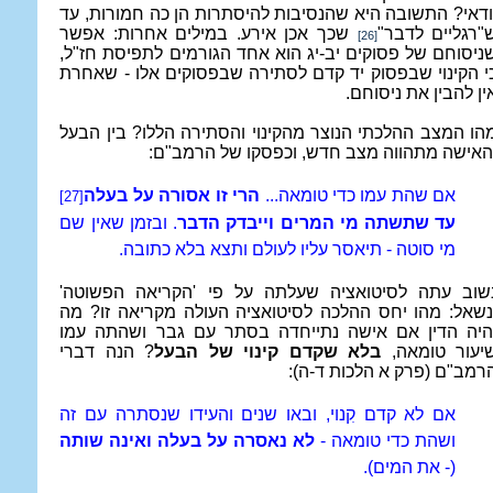
ודאי? התשובה היא שהנסיבות להיסתרות הן כה חמורות, עד
"רגליים לדבר"
שכך אכן אירע. במילים אחרות: אפשר
[26]
ניסוחם של פסוקים יב-יג הוא אחד הגורמים לתפיסת חז"ל,
י הקינוי שבפסוק יד קדם לסתירה שבפסוקים אלו - שאחרת
ין להבין את ניסוחם.
הו המצב ההלכתי הנוצר מהקינוי והסתירה הללו? בין הבעל
האישה מתהווה מצב חדש, וכפסקו של הרמב"ם:
אם שהת עמו כדי טומאה...
הרי זו אסורה על בעלה
[27]
עד שתשתה מי המרים וייבדק הדבר
. ובזמן שאין שם
מי סוטה - תיאסר עליו לעולם ותצא בלא כתובה.
שוב עתה לסיטואציה שעלתה על פי 'הקריאה הפשוטה'
נשאל: מהו יחס ההלכה לסיטואציה העולה מקריאה זו? מה
היה הדין אם אישה נתייחדה בסתר עם גבר ושהתה עמו
יעור טומאה,
בלא שקדם קינוי של הבעל
? הנה דברי
רמב"ם (פרק א הלכות ד-ה):
אם לא קדם קִנוי, ובאו שנים והעידו שנסתרה עם זה
ושהת כדי טומאה -
לא נאסרה על בעלה ואינה שותה
(- את המים).