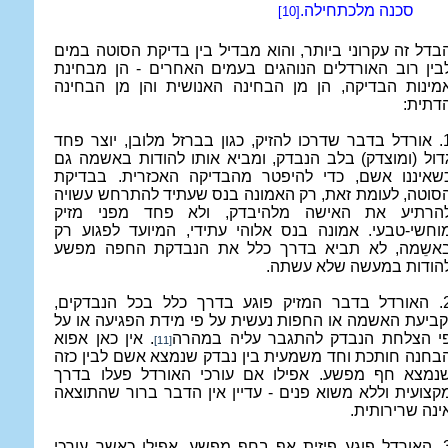
סכנה מלכתחילה.
[10]
בדל זה עקרוני ביותר, והוא מבדיל בין בדיקת הסוטה במים
בין רוב האורדלים הנוהגים בעמים האחרים - הן מבחינת
מינות הבדיקה, הן מן הבחינה האנושית והן מן הבחינה
דתית:
1. אורדל בדבר שדרכו להזיק, כגון בברזל מלובן, יוצר פחד
דול (ומוצדק) בלב הנבדק, ומביא אותו להודות באשמה גם
שאיננו אשם, כדי להיפטר מהבדיקה האכזרית. בבדיקת
סוטה, לעומת זאת, רק האמונה בנס שעתיד להתרחש עשויה
הרתיע את האישה מלהיבדק, ולא פחד מפני מזיק
וחשי-טבעי. אמונה בנס אלוהי עתידי, המיועד לפגוע רק
אשֵמה, לא תביא בדרך כלל את הנבדקת החפה מפשע
הודות במעשה שלא עשתה.
2. האורדל בדבר המזיק פוגע בדרך כלל בכל הנבדקים,
קביעת האשמה או החפות נעשית על פי מידת הפגיעה או על
י הצלחת הנבדק להתגבר עליה במהרה
. אין כאן אפוא
[11]
בחנה חותכת וחד משמעית בין נבדק שנמצא אשם לבין כזה
נמצא חף מפשע. אפילו אם עורכי האורדל פעלו בדרך
קצועית וללא משוא פנים - עדיין אין הדבר ברור שהתוצאה
ינה שרירותית.
3. האורדל פוגע פיזית אף בחף מפשע, אפילו כאשר עורכי