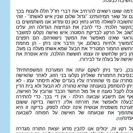
השיבה לבעלה.
דמה שאנו רשאים להרחיב את דברי חז"ל הללו ולענות בכך
ם על שאר תמיהותינו: "גדול שלום שבין איש לאשתו" - זוהי
תשובה לשאלה מדוע נחוץ כאן נס ומדוע אנו משתמשים בו
הקשר הלכתי. כדי להבין את הנחיצות הגדולה הזו, עלינו
שוב אל הרקע לבדיקת הסוטה: איש ואישה נקלעו למשבר
ראגי שאינו מאפשר את המשך נישואיהם. הם חפצים
המשיך ולחיות בשלום, אך הדבר אינו ניתן - הן מחמת
חשש החמור המטריד את הבעל שמא אשתו מעלה בו מעל;
הן כיוון שלחשש זה עצמו חוששת ההלכה, והיא אוסרת את
אישה על בעלה עד לבירורו.
בכן, כיצד ניתן לשקם עתה את המערכת המשפחתית?
נסיבות החמורות שאליהן נקלעו בני הזוג, לאחר שהאישה
סתרה עם מי שהוזהרה עליו בעדים שלא תיסתר עמו - לא
יתן להסתפק בטענתה שהיא טהורה. לא הבעל ולא בית הדין
וכלו לקבל טענה זו אל מול החשד הכבד שרובץ על האישה,
אף אם תישבע שבועה רגילה - אין די בכך. כדי להתירה
בעלה ולאפשר את חזרתה אליו, דרושה בדיקה ששום
ערכת משפטית אנושית אינה יכולה לספק. בדיקה זו היא
תהפוך את שבועתה של האישה על חפותה לשבועה
מינה
.
[33]
ל רקע זה, יכולים אנו להבין מדוע יוצאת התורה מגִדרהּ