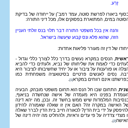
זָרַע.
סוף ביאורו לפרשת סוטה, עמד רמב"ן על ייחודה של בדיקת
סוטה במים, המתוארת בפסוקים אלו, מכל דיני התורה:
והנה אין בכל משפטי התורה דבר תלוי בנס זולתי העניין
הזה, שהוא פלא ונס קבוע שיֵעשה בישראל.
יחודו של דין זה מעורר פליאות אחדות:
אשית
, הנסים במקרא נעשים בדרך כלל לצורך כללי וגדול -
עתים כדי לְאַמת את שליחותו של נביא, ולעתים כדי להביא
צלה או פורענות על ציבור או על יחיד שחשיבותו לציבור היא
בה. נִסים לאנשים פרטיים בסיטואציה משפחתית כמו
פרשתנו אינם רווחים במקרא
.
[1]
נית
, התחום שבו חל הנס הוא תחום משפטי מובהק. הבעיה
עומדת בפנינו היא מעמדה של אישה שנחשדה בניאוף,
נסיבות המלמדות שיש ממש בחשד זה. ובכן, מה יהא דינה
ל האישה במקרה זה? האם אין זו שאלה שאמורה להידון
להיפסק על ידי בית הדין? לכאורה חייב בית הדין לברר שאלה
ו מצדי צדדיה על פי עדים וראיות, ולהחליט מה יהיה דינה של
אישה
.
[2]