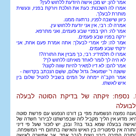
אמר להן: יש מכן אישה היודעת ללחוש לעין?
אמרו לה השכנות: כעת את הולכת ויורקת בפניו, ונעשית
מותרת לבעלך.
כיוון שישבה לפניו, נרתעה ממנו.
אמרה לו: רבי, אין אני יודעת ללחוש עין.
אמר לה: רוקי בפניי שבע פעמים, ואני מתרפא.
ירקה בפניו שבע פעמים.
אמר לה: לכי אמרי לבעלך: אתה אמרת פעם אחת, אני
ירקתי שבע פעמים.
אמרו לו תלמידיו: רבי, כך מבזין את התורה?!
לא היה לך לומר לאחד מאיתנו ללחוש לך?
אמר להם: לא דיו למאיר להיות שווה לקונו?
ששנה ר' ישמעאל: גדול שלום, ששֵּׁם הנכתב בקדושה -
אמר הקב"ה יימחה על המים בשביל להטיל שלום בין
איש לאשתו.
. נספח: זיקתה של בדיקת הסוטה לבעלה
לבועלה
ענה נפוצה הנשמעת מפי בן דורנו הנפגש עם פרשת סוטה
יא: מדוע אין הליך מקביל לזה שבפרשתנו לבירור חשדה של
אישה בבעלה שמא בגד בה? ובכן, יש לזכור שעל פי דיני
תורה אין סימטריה בין האיש והאישה בתחום חיי המשפחה.
תורה התירה ריבוי נשים לגבר אחד, אך אפשרה לאישה