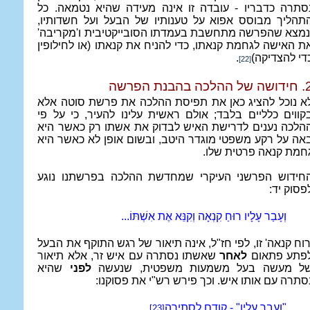
סתרה כדבריו - עובדה זו אינה מעידה שהיא נטמאה. כל
תהליך מבוסס אפוא על טענותיו של הבעל ועל חשדותיו,
נמצא שהפרשה מתחשבת בעמדתו הסובייקטיבית ו'מקריבה'
ת האישה לגחמת קנאתו, כדי להניח את קנאתו (או לחילופין
די להצדיקה)
.
[22]
ל ההלכה בהבנת הפרשה
א נוכל להציג כאן את תפיסת ההלכה את פרשת סוטה אלא
קווים כלליים בלבד; אולם ראשית עלינו להעיר, כי על פי
הלכה נענים לדרישת האיש לבדוק את אשתו רק כאשר היא
אה על רקע משפטי מוגדר היטב, ובשום אופן לא כאשר היא
חמת קנאה פרטית שלו.
חידוש הפרשני העיקרי שמחדשת ההלכה בפרשתנו נוגע
פסוק יד:
וְעָבַר עָלָיו רוּחַ קִנְאָה וְקִנֵּא אֶת אִשְׁתּוֹ...
רוח קנאה' זו, לפי חז"ל, אינה תיאור של רגש התוקף את הבעל
פתע פתאום
לאחר
שאשתו נסתרה עם איש זר, אלא תיאור
ל מעשה בעל משמעות משפטית, שנעשה
לפני
שהיא
סתרה עם אותו איש. וכך פירש רש"י את פסוקנו:
"ועבר עליו" - קודם לסתירה
.
[23]