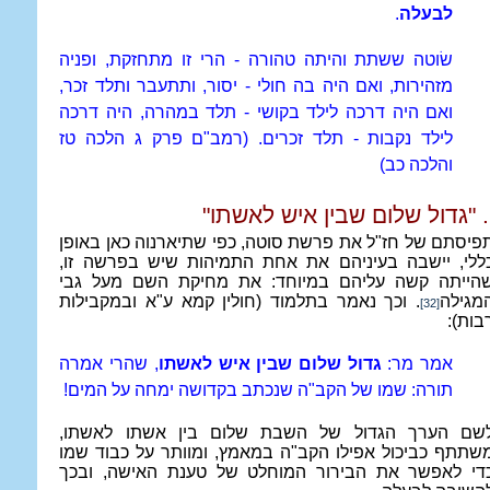
לבעלה
.
שׂוטה ששתת והיתה טהורה - הרי זו מתחזקת, ופניה
מזהירות, ואם היה בה חולי - יסור, ותתעבר ותלד זכר,
ואם היה דרכה לילד בקושי - תלד במהרה, היה דרכה
לילד נקבות - תלד זכרים. (רמב"ם פרק ג הלכה טז
והלכה כב)
. "גדול שלום שבין איש לאשתו"
פיסתם של חז"ל את פרשת סוטה, כפי שתיארנוה כאן באופן
ללי, יישבה בעיניהם את אחת התמיהות שיש בפרשה זו,
הייתה קשה עליהם במיוחד: את מחיקת השם מעל גבי
מגילה
. וכך נאמר בתלמוד (חולין קמא ע"א ובמקבילות
[32]
בות):
אמר מר:
גדול שלום שבין איש לאשתו
, שהרי אמרה
תורה: שמו של הקב"ה שנכתב בקדושה ימחה על המים!
שם הערך הגדול של השבת שלום בין אשתו לאשתו,
שתתף כביכול אפילו הקב"ה במאמץ, ומוותר על כבוד שמו
די לאפשר את הבירור המוחלט של טענת האישה, ובכך