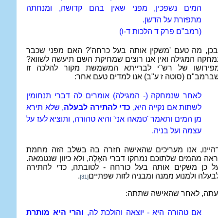
המים נשפכין, מפני שאין בהם קדושה, ומנחתה
מתפזרת על הדשן.
(רמב"ם פרק ד הלכות ד-ו)
בכן, מה טעם 'משקין אותה בעל כרחה'? האם מפני שכבר
מחקה המגילה ואין אנו רוצים שמחיקת השם תיעשה לשווא?
פירושו של רש"י לברייתא המשמשת מקור להלכה זו
ברמב"ם (סוטה ז ע"ב) אנו למדים טעם אחר:
לאחר שנמחקה (- המגילה) אומרים לה דברי תנחומין
לשתות אם נקייה היא,
כדי להתירה לבעלה
, שלא תירא
מן המים ותאמר 'טמאה אני' והיא טהורה, ותוציא לעז על
עצמה ועל בניה.
היינו, אנו מעריכים שהאישה חזרה בה בשלב הזה מחמת
ראה מהמים שלתוכם נמחקו דברי האָלָה, ולא כיוון שנטמאה.
ל כן משקים אותה בעל כורחה - לטובתה, כדי להתירה
בעלה ולמנוע ממנה ומבניה לזות שפתיים
.
[31]
עתה, לאחר שהאישה שתתה:
אם טהורה היא - יוצאה והולכת לה,
והרי היא מותרת