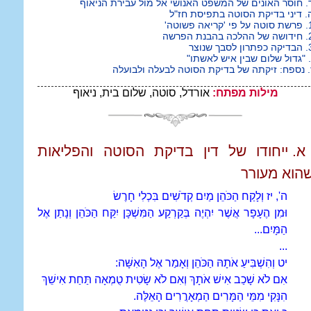
. חוסר האונים של המשפט האנושי אל מול עבירת הניאוף
. דיני בדיקת הסוטה בתפיסת חז"ל
פי 'קריאה פשוטה'
לכה בהבנת הפרשה
ון לסבך שנוצר
. "גדול שלום שבין איש לאשתו"
. נספח: זיקתה של בדיקת הסוטה לבעלה ולבועלה
מילות מפתח:
אורדל, סוטה, שלום בית, ניאוף
א. ייחודו של דין בדיקת הסוטה והפליאות
הוא מעורר
ה', יז וְלָקַח הַכֹּהֵן מַיִם קְדֹשִׁים בִּכְלִי חָרֶשׂ
וּמִן הֶעָפָר אֲשֶׁר יִהְיֶה בְּקַרְקַע הַמִּשְׁכָּן יִקַּח הַכֹּהֵן וְנָתַן אֶל
הַמָּיִם...
...
יט וְהִשְׁבִּיעַ אֹתָהּ הַכֹּהֵן וְאָמַר אֶל הָאִשָּׁה:
אִם לֹא שָׁכַב אִישׁ אֹתָךְ וְאִם לֹא שָׂטִית טֻמְאָה תַּחַת אִישֵׁךְ
הִנָּקִי מִמֵּי הַמָּרִים הַמְאָרֲרִים הָאֵלֶּה.