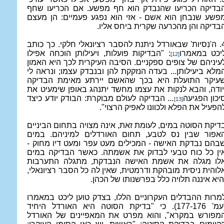
בדיקה הכריעו שהנבדק הוא חף מפשע. אם הכריעו שחף
פשע שנבחן הוא אשם - אזי הוא נפגע פעמיים: הן מעצם
בדיקה והן מהכרעה שקרית ביחס אליו.
4. ה'נִסיות' שבאורדל ניתנת להסבר רציונאלי חלקי. כך כותב
יכט במאמרו
: "הבדיקות פועלות, ויעילותן הוכחה אפילו
[12]
עיניהם של צופים ספקניים. הסיבה העיקרית לכך היא האמון
מלא ביעילותן... בעדה הנזקקת להן ובנבדק עצמו; ונראה לי
עיקר התועלת היא בכך שהאשם יירתע מאימת הבדיקה
יודה, והבא לנקות את עצמו מחשד יתנהג באופן שימעיט את
יכון הפגיעה
... הבדיקה לעולם מבוקרת: הבודק יודע כיצד
[13]
הפעיל את הפלא ולכוונו לאפיק הרצוי".
דיקת הסוטה במים, לעומת זאת, אינה מצויה בתחום הביניים
אפור שבין נס לטבע, תחום האורדלים למיניהם. במים
בהם נבדקת האישה - המכילים מעט עפר ומעט דיו מחוק -
ין כל כוח טבעי לבדוק את אשמתה. כאשר הבדיקה במים
לו מגלה את אשמת האישה הנבדקת, מתגלה התערבות
לוהית ניסית מובהקת ודרמטית, שאין לה כל הסבר רציונאלי,
היא איננה תלויה כלל בפרשנותו של הכהן.
מרות ההבדלים העקרוניים הללו, בצדק טוען ליכט ב
מאמרו
מ' 177-176).
כי "בדיקת הסוטה היא האורדל היחיד
מפורש במקרא", והוא מפרט את המאפיינים של האורדל