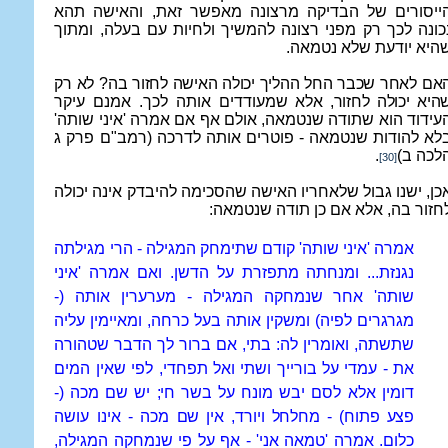
ייסורים של הבדיקה מרצונה מאפשר זאת, והאישה תהא
כונה לכך רק מפני רצונה להמשיך ולחיות עם בעלה, ומתוך
היא יודעת שלא נטמאה.
אם לאחר שכבר החל ההליך יכולה האישה לחזור בה? לא רק
היא יכולה לחזור, אלא
שמעודדים אותה לכך. אמנם עיקר
עידוד הוא שתודה שנטמאה, אולם אף אם אמרה 'איני שותה'
לא להודות שנטמאה - פוטרים אותה לדרכה (רמב"ם פרק ג
לכה ב)
.
[30]
כן, ישנו גבול שלאחריו האישה שהסכימה להיבדק אינה יכולה
חזור בה, אלא אם כן תודה שנטמאה:
אמרה 'איני שותה' קודם שתימחק המגילה - הרי מגילתה
נגנזת... ומנחתה מתפזרת על הדשן. ואם אמרה 'איני
שותה' אחר שנמחקה המגילה - מערערין אותה (-
מגרגרים לפיה) ומשקין אותה בעל כרחה, ומאיימין עליה
שתשתה, ואומרין לה: בתי, אם ברור לך הדבר שטהורה
את - עמדי על בורייך ושתי ואל תפחדי, לפי שאין המים
דומין אלא לסם
יבש מונח על בשר חי; יש שם מכה (-
פצע פתוח) - מחלחל ויורד, אין שם
מכה - אינו עושה
כלום. אמרה 'טמאה אני' - אף על פי שנמחקה המגילה,