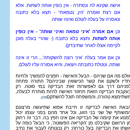
אישה שקינא לה ונסתרה - אין כופין אותה לשתות. אלא
אם רצת ואמרה 'הין, נטמאתי' - תצא בלא כתובה
ונאסרה על בעלה לעולם ואינה שותה.
וכן
אם אמרה 'איני
טמאה ואיני שותה' - אין כופין
אותה לשתות
, ותצא בלא כתובה (- שהרי בעלה מוכן
לקיימה אצלו לאחר שתיבדק).
וכן אם אמר בעלה 'איני רוצה להשקותה'... הרי זו אינה
שותה, ונוטלת כתובתה ויוצאה, והיא אסורה עליו לעולם.
ולם מה אם שניהם - הבעל והאישה - חפצים להמשיך ולחיות
חדיו ולשקם את קשר הנישואין שביניהם? התורה פתחה
פניהם דרך גם לאפשרות זאת: הבדיקה במי סוטה. רק
עקבות הבדיקה הזאת תחזור האישה להיות מותרת לבעלה,
שתימצא טהורה, והמשפחה תוכל להשתקם
.
[29]
באת האישה לבדיקה זו חייבת אפוא שתיעשה מרצונם
משותף של שני בני הזוג, וכל אחד מהם בפני עצמו יכול
מנוע את קיומה של הבדיקה אם אינו חפץ בה. דבר זה רחוק
ן הרושם שקיבלנו מן 'הקריאה הפשוטה', כי הבעל כופה על
שתו את הבדיקה בעל כורחה: רק נכונותה לעבור את נתיב