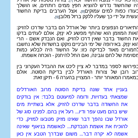
[7]
יו שהחשוד נדרש להוציא חפץ ממים רותחים, או הושלך
עודו כפות למים עמוקים
. אצל הערבים בדיקת החשוד
[8]
עשית על ידי כך שעליו ללקק ברזל מלובן
.
[9]
תיאורים הנפוצים ביותר של אורדל הם בדבר שדרכו להזיק:
אות המוזמן הוא שהחף מפשע לא יִנָּזֵק. אולם לעתים בדקו
ת החשוד בדבר שאין דרכו להזיק, ואם הנבדק אשם - הרי
וא יִנָּזֵק. באירופה של ימי הביניים נזקקו בחשדות שלא נחשבו
חמורים מאוד לבדיקה כזו: על החשוד היה לבלוע כמות
סוימת של לחם וגבינה, ואם החל להיחנק - הוכחה אשמתו.
פירושו לספר במדבר לא ציין ליכט את ההבדל העקרוני בין
וב רובן של צורות האורדל לבין בדיקת הסוטה. אולם
מאמרו המאוחר יותר - המצויין בהערה 6 - תיקן זאת:
בעניין אחד שונה בדיקת הסוטה מרוב האורדלים
שמצאתי בעדויות, ודומה למיעוטם בלבד: אין בודקים
את החשודה בדבר שדרכו להזיק, אלא בשתיית מים
שיש בהם מעט עפר ודיו... רעל אין בהם. לפנינו סוג של
אורדל שבו נהפך דבר שאינו מזיק מטבעו למזיק, כדי
להוכיח את אשמת הנבדקת... לנאשמת בניאוף שאינה
אשמה לא יקרה דבר... משום שבדרך הטבע אין כאן