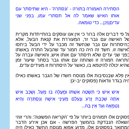
הסתירה האמורה בתורה - 'ונסתרה' - היא שתיסתר עם
אותו האיש שאמר לה אל תסתרי עמו, בפני שני
עדים
... כדי טומאה.
[25]
ל פי דברים אלה ברור כי אין אנו עוסקים בהתייחדות מקרית
ל האישה עם גבר זר, המעוררת את קנאת הבעל, אלא
היסתרות עם גבר שנחשד זה מכבר על ידי הבעל ביחסו
אישה זו. חשד זה היה כה חמור עד שהבעל התרה באשתו
פני שני עדים שלא תיסתר עם אותו איש, והאישה עברה על
תראה חמורה זו ושהתה עם אותו גבר בסתר שיעור זמן
היא יכולה להיטמא בו, כאשר על היסתרות זו מעידים עדים.
ין פלא שבנסיבות אלו מנוסח חשדו של הגבר באשתו כאילו
יה בגדר וודאות (פסוקים יב-יג):
אִישׁ אִישׁ כִּי תִשְׂטֶה אִשְׁתּוֹ וּמָעֲלָה בוֹ מָעַל. וְשָׁכַב אִישׁ
אֹתָהּ שִׁכְבַת זֶרַע וְנֶעְלַם מֵעֵינֵי אִישָׁהּ וְנִסְתְּרָה וְהִיא
נִטְמָאָה וְעֵד אֵין בָּהּ...
סוקים אלו תמוהים ביותר על פי 'הקריאה הפשוטה': והרי זוהי
שאלה הנבדקת בהמשך הפרשה - אם אכן אירע הדבר
מתואר בפסוקים אלו. מדוע אפוא מנוסח החשד כאילו היה