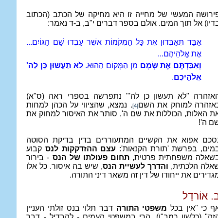
ירושה המעשי של מחייה זו היא מחיקה של הכתב (הכתוב
דיו) אל תוך המים. אולם בספר דברים י"ב, ב-ד נאמר:
אַבֵּד תְּאַבְּדוּן אֶת כָּל הַמְּקֹמוֹת אֲשֶׁר עָבְדוּ שָׁם הַגּוֹיִם...
אֶת אֱלֹהֵיהֶם...
וְאִבַּדְתֶּם אֶת שְׂמָם
מִן הַמָּקוֹם הַהוּא.
לֹא תַעֲשׁוּן כֵּן לַה'
אֱלֹהֵיכֶם
.
אזהרה "לא תעשון כן לה'
" נתפרשה בספרי ראה (ס"א)
אזהרה למוחק את השם
. נמצא, שהציווי על הכהן למחות
[4]
ת האלות, הכוללות את שם ה', סותר את האיסור למחוק את
ם ה'!
סכם אפוא את הקשיים המתעוררים בדין בדיקת הסוטה
מים, בפרשת 'תורת הקנאות':
עצם ההזדקקות לנס
קבוע
שאלה משפחתית פרטית,
תחום פעולתו של הנס
- בירור
אלה הלכתית,
והדרך לעשיית הנס
, שיש בה איסור. כל אלו
גדירים את ייחודו של דין זה משאר דיני התורה.
. או
ֹרדַל
ף כי "אין בכל
משפטי התורה
דבר תלוי בנס זולתי העניין
זה" (כלשון רמב"ן), הרי במשפטי העמים - להבדיל - דבר