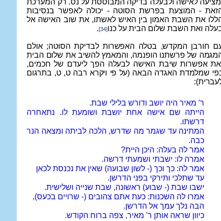
מציעה לאישה ולבעלה בדיקה המבוססת על נס. רק המערכת
זאת - המוצעת בפרשת הסוטה - יכולה לאפשר בנסיבות
ללו את השבת האמון בין האיש לאשתו, את שוב האישה אל
עלה ואת השבת שלום הבית על כנו
.
[34]
ם חורבן המקדש, בטלה האפשרות לבדיקת הסוטה; אולם
מגמה של פרשתנו הופנמה, והמאמץ להשיב את שלום הבית
את אפשרות שיבת האישה לבעלה הפך ליעדם של חכמים,
פי שמלמדת האגדה הבאה (על פי ויקרא רבה ט, ט, בתרגום
עברית):
ר' מאיר היה יושב ודורש בלילי שבת.
הייתה שם אישה אחת יושבת ושומעת לו. נתאחרה
דרשתו.
המתינה עד שגמר מה שדרש, הלכה לביתה ומצאה הנר
כבה.
אמר לה בעלה: היכן היית?
אמרה לו: ישבתי ושמעתי דרשה.
אמר לה: כך וכך (- לשון שבועה) שאין את נכנסת לכאן
עד שתלכי ותירקי בפני הדרשן.
ישבו שבת (- שבוע) ראשונה, שבת שנייה ושלישית.
אמרו לה השכנות: כעת אתם צהובים (- שרויים בכעס),
הבה נלך עמך אל הדרשן.
כיוון שראה אותן ר' מאיר, צפה ברוח הקודש.