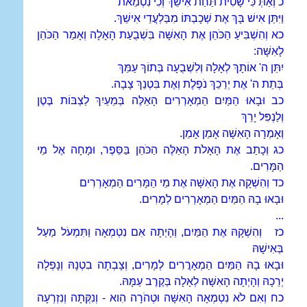
כ וְאַתְּ כִּי שָׂטִית תַּחַת אִישֵׁךְ וְכִי נִטְמֵאת
וַיִּתֵּן אִישׁ בָּךְ אֶת שְׁכָבְתּוֹ מִבַּלְעֲדֵי אִישֵׁךְ.
כא וְהִשְׁבִּיעַ הַכֹּהֵן אֶת הָאִשָּׁה בִּשְׁבֻעַת הָאָלָה וְאָמַר הַכֹּהֵן
לָאִשָּׁה:
יִתֵּן ה' אוֹתָךְ לְאָלָה וְלִשְׁבֻעָה בְּתוֹךְ עַמֵּךְ
בְּתֵת ה' אֶת יְרֵכֵךְ נֹפֶלֶת וְאֶת בִּטְנֵךְ צָבָה.
כב וּבָאוּ הַמַּיִם הַמְאָרְרִים הָאֵלֶּה בְּמֵעַיִךְ לַצְבּוֹת בֶּטֶן
וְלַנְפִּל יָרֵךְ
וְאָמְרָה הָאִשָּׁה אָמֵן אָמֵן.
כג וְכָתַב אֶת הָאָלֹת הָאֵלֶּה הַכֹּהֵן בַּסֵּפֶר, וּמָחָה אֶל מֵי
הַמָּרִים.
כד וְהִשְׁקָה אֶת הָאִשָּׁה אֶת מֵי הַמָּרִים הַמְאָרְרִים
וּבָאוּ בָהּ הַמַּיִם הַמְאָרְרִים לְמָרִים.
...
כז וְהִשְׁקָהּ אֶת הַמַּיִם, וְהָיְתָה אִם נִטְמְאָה וַתִּמְעֹל מַעַל
בְּאִישָׁהּ
וּבָאוּ בָהּ הַמַּיִם הַמְאָרֲרִים לְמָרִים, וְצָבְתָה בִטְנָהּ וְנָפְלָה
יְרֵכָהּ וְהָיְתָה הָאִשָּׁה לְאָלָה בְּקֶרֶב עַמָּהּ.
כח וְאִם לֹא נִטְמְאָה הָאִשָּׁה וּטְהֹרָה הִוא - וְנִקְּתָה וְנִזְרְעָה