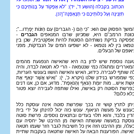
הכתוב בקבלה (הושע ד', יד): "לֹא אֶפְקוֹד עַל בְּנוֹתֵיכֶם כִּי
תִזְנֶינָה וְעַל כַּלּוֹתֵיכֶם כִּי תְנָאַפְנָה"
.
[37]
משך הפסוק שם הוא: "כִּי הֵם (- הגברים) עִם הַזֹּנוֹת יְפָרֵדוּ...";
כוונת הרמב"ם היא, שמכיוון שרבו המנאפים
הגברים
-
פסיקה בדיקת נשותיהם הסוטות להיות אפקטיבית, שכן בין
טמאו בין לא נטמאו - לא ישפיעו המים על הנבדקוֹת, מפני
יאופם של הבעלים.
ענה נוספת שיש לדון בה היא שהאישה הנפגעת מהמים
מאררים ומתגלה כמי שנטמאה - הרי לא חטאה לבדה, והיה
ה שותף לעבירה. כידוע, האיש והאישה הושוו בעונשי העריות,
פי שמפורש בנידון שלנו (ויקרא כ', י): "וְאִישׁ אֲשֶׁר יִנְאַף אֶת
ֵשֶׁת אִישׁ... מוֹת יוּמַת הַנֹּאֵף וְהַנֹּאָפֶת". מדוע, אם כן, אנו דנים
פרשת הסוטה רק באישה, ואילו שותפהּ לעבירה יוצא פטור
לא כלום?
יתן לתרץ קושי זה בכך שפרשת סוטה אינה עוסקת כלל
עונש על מעשה הניאוף. עונש כזה יכול להינתן על ידי בית
דין בלבד, והוא תלוי בעדים ובתנאים נוספים. פרשת סוטה
וסקת במעשה שעשתה האישה מן ההיבט של יחסיה עם
עלה, ומן ההיבט הזה אין כל חשיבות לגבר הזר שעמו חטאה
אישה. הפורענות הבאה על האישה שחטאה בעקבות שתיית