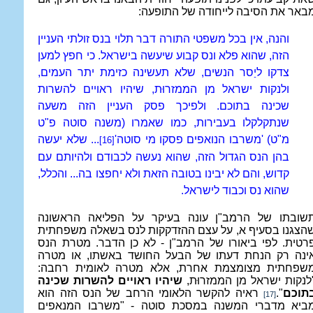
באר את הסיבה לייחודה של התופעה:
והנה, אין בכל משפטי התורה דבר תלוי בנס זולתי העניין
הזה, שהוא פלא ונס קבוע שיעשה בישראל. כי חפץ למען
צדקו ליַסר הנשים, שלא תעשינה כזימת יתר העמים,
ולנקות ישראל מן הממזרוּת, שיהיו ראויים להשרות
שכינה בתוכם. ולפיכך פסק העניין הזה משעה
שנתקלקלו בעבירות, כמו שאמרו (משנה סוטה פ"ט
מ"ט) 'משרבו הנואפים פסקו מי סוטה'
... שלא יעשה
[16]
בהן הנס הגדול הזה, שהוא נעשה לכבודם ולהיותם עם
קדוש, והם לא יבינו בטובה הזאת ולא יחפצו בה... והכלל,
שהוא נס וכבוד לישראל.
שובתו של הרמב"ן עונה בעיקר על הפליאה הראשונה
הצגנו בסעיף א, על עצם ההזדקקות לנס בשאלה משפחתית
רטית. לפי ביאורו של הרמב"ן - לא כן הדבר. מטרת הנס
ינה רק הנחת דעתו של הבעל החושד באשתו, או מטרה
שפחתית מצומצמת אחרת, אלא מטרה לאומית רחבה:
לנקות ישראל מן הממזרוּת,
שיהיו ראויים להשרות שכינה
תוכם
".
ראיה להקשר הלאומי הרחב של הנס הזה הוא
[17]
ביא מדברי המשנה במסכת סוטה - "משרבו המנאפים