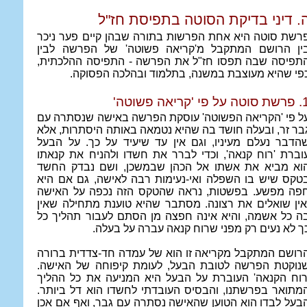
. דיני בדיקת הסוטה בתפיסת חז"ל
רשת סוטה היא אחת הפרשות בתורה שבהן קיים פער ניכר
ין הרושם המתקבל מ'קריאה פשוטה' של הפרשה לבין
תפיסה שבה תפסו חז"ל את הפרשה - התפיסה ההלכתית,
פי שהיא מעוצבת במשנה, בתלמוד ובהלכה הפסוקה.
 על פי 'קריאה פשוטה'
ל פי 'הקריאה הפשוטה' עוסקת הפרשה באישה שנסתרה עם
בר זר, ובעלה חושד בה שהיא נטמאה באותה היסתרות, אלא
הדבר נעלם מעיניו, וגם אין עד שיעיד על כך. על הבעל
וברת 'רוח קנאה', וכדי לברר את חשדו ולהניח את קנאתו
וא מביא את אשתו אל הכהן שבמשכן, ושם נבדק החשד
טקס שיש בו השפלה ואי-נעימות רבה לאישה, גם אם היא
פה מפשע. בפשטות, נראה שהטקס הזה נכפה על האישה
אין שואלים את רצונה. מסתבר שהיא טוענת מתחילה שאין
ה כל אשמה, והיא אינה חפצה מן הסתם לעבור תהליך כל
ך לא נעים רק מפני שרוח קנאה עברה על בעלה.
רושם המתקבל מקריאה זו הוא של עמדה חד-צדדית ברורה
נוקטת הפרשה לטובת הבעל, לעומת קיפוחה של האישה.
רוח הקנאה' העוברת על הבעל היא המניעה את כל ההליך
מתואר בפרשתנו, והבסיס העובדתי לחשדו הוא דל ביותר.
בעל לבדו הוא הטוען שהאישה נסתרה עם גבר, ואף אם אכן