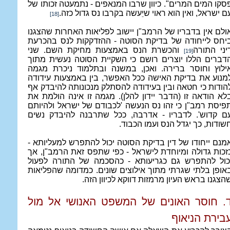
סקו המים המרים". כיוון שרבו המנאפים - נתמעטה זכותו של
ם ישראל, ואין הוא ראוי שיֵעשה בקרבו נס גדול כזה.
[18]
ולם אין בדבריו של הרמב"ן יישוב לפליאות האחרות שהצגנו
יחס לייחודה של בדיקת הסוטה - ההזדקקות לנס בהכרעת
יני התורה
והכשרת הנס באמצעות מחיקת השם. שני
[19]
דברים הללו יוצרים רושם כי השקיית הסוטה נעשית מתוך
ילוץ וחוסר ברירה. ואכן, במשנה ובתלמוד ניכרת מגמה
מנוע את בדיקת האישה ככל האפשר, בין באמצעות עידודה
הודות כי חטאה ובין בעידודה להסתלק מנכונותה להיבדק אף
לא הודאה זו (הדבר יידון להלן). מגמה זו אינה הולמת את
פיסת רמב"ן כי זהו נס הנעשה 'לכבודם של ישראל ולהיותם
ם קדוש'. לדבריו - אדרבה, ככל שתרבנה להיבדק נשים
שודות, כך יגדל הנס ועמו הכבוד.
מנם ייחודו של דין בדיקת הסוטה יכול להתפרש למעליותא -
זכות גדולה ומיוחדת לישראל - כפי שתפס זאת הרמב"ן, אך
כול להתפרש גם כגריעותא - כהסכמה של התורה לפעול
אופן בלתי שגרתי מתוך אילוצים שונים. כמדומה שהפליאות
הצגנו בראש העיון מרמזות דווקא לכיוון הזה.
. חוסר האונים של המשפט האנושי אל מול
בירת הניאוף