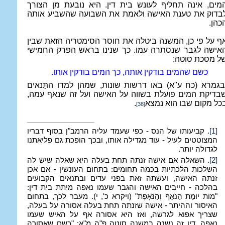
מים, אינה תחליף לעונש בית דין. היא נובעת מן הצורך
בדוק את טענת האישה ולאמת את השבועה שהשביע אותה
כהן.
ף על פי כן, המשנה ביטלה את חוסר הסימטריה הזאת שבין
אישה לגבר שנסתרה עמו. כך שנינו בראש הפרק החמישי
ל מסכת סוטה:
כשם שהמים בודקין אותה, כך המים בודקין אותו.
בגמרא (כח ע"א) באו דרשות שונות, שמהן למדו התַּנאים
בדיקת המים פועלת בשווה על האישה ועל זה שנאף עמה,
כל מקום שבו הוא נמצא
.
[38]
[1]
. קביעותו של הנס - כפי שעמד עליה הרמב"ן בסוף דבריו
המצוטטים לעיל - עוד מגדילה אותו, ובכך הופכת גם פליאתנו
לגדולה יותר.
[2]
. השאלה אם אישה זנתה תחת בעלה היא שאלה שיש לה
השלכות הלכתיות בכמה תחומים: בתחום העונשין - אם אכן
זנתה האישה, ועשתה זאת בפני עדים ובתנאים הקבועים
בהלכה - חייבים האישה והגבר שעמו נאפה מיתת בית דין:
"מוֹת יוּמַת הַנֹּאֵף וְהַנֹּאָפֶת" (ויקרא כ', י). מעבר לכך, בתחום
האיסור וההיתר - אישה שזנתה תחת בעלה אסורה על בעלה,
שצריך אפוא לגרשה, ואז היא אסורה אף על האיש שעמו
נאפה. דין זה נשנה במשנה סוטה פ"ה מ"א: "כשם שאסורה