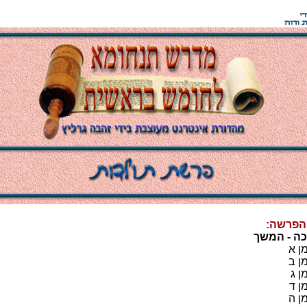
 הפרשה:
כה - המשך
 א
 ב
 ג
 ד
 ה