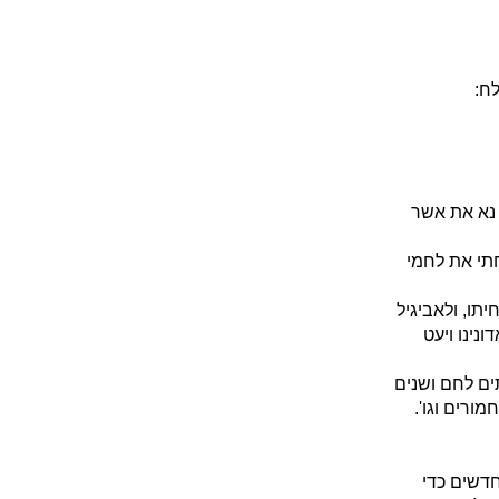
לח:
ה נא את אשר
חתי את לחמי
יתו, ולאביגיל
ינו ויעט
ים לחם ושנים
ורים וגו'.
חדשים כדי