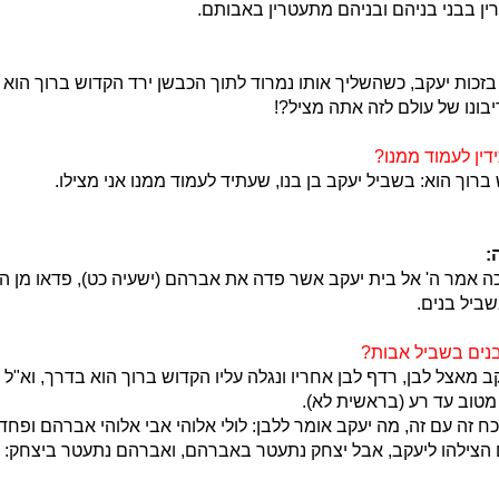
ן בבני בניהם ובניהם מתעטרין באבותם.
כות יעקב, כשהשליך אותו נמרוד לתוך הכבשן ירד הקדוש ברוך הוא ל
בונו של עולם לזה אתה מציל?!
ין לעמוד ממנו?
רוך הוא: בשביל יעקב בן בנו, שעתיד לעמוד ממנו אני מצילו.
:
כה אמר ה' אל בית יעקב אשר פדה את אברהם (ישעיה כט), פדאו מן ה
ביל בנים.
בנים בשביל אבות?
 מאצל לבן, רדף לבן אחריו ונגלה עליו הקדוש ברוך הוא בדרך, וא"ל
טוב עד רע (בראשית לא).
כח זה עם זה, מה יעקב אומר ללבן: לולי אלוהי אבי אלוהי אברהם ופחד 
 הצילהו ליעקב, אבל יצחק נתעטר באברהם, ואברהם נתעטר ביצחק: