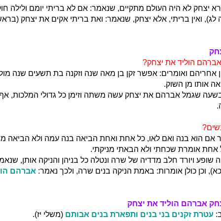
 יצחק לא היה העולם מתקיים, שנאמר: אם לא בריתי יומם ולילה חו
לג), ואין בריתי, אלא יצחק, שנאמר: ואת בריתי אקים את יצחק (בראשי
חק
אברהם הוליד את יצחק?
 אחריהם ואומרים: אפשר זקן בן מאה שנה וזקנה בת תשעים שנה מולידי
ה אותו מן השוק.
בשעה שגמל אברהם את יצחק עשה משתה וזימן כל גדולי המלכות, אף
.
שים?
ר אם הוא בנה ואם לאו, כל אחת ואחת הביאה בנה עמה ולא הביאה מני
כל אחת אומרת שכחתי ולא הבאתי מניקתי.
 שופע ויורד חלב מדדיה של שרה ונטלה כל בניהן והניקה אותן, שנאמר
), וכן כולן אומרות: באמת הניקה בנים שרה, ולכך נאמר:
אברהם הול
חק אברהם הוליד את יצחק
:
עטרת זקנים בני בנים ותפארת בנים אבותם
(משלי יז).