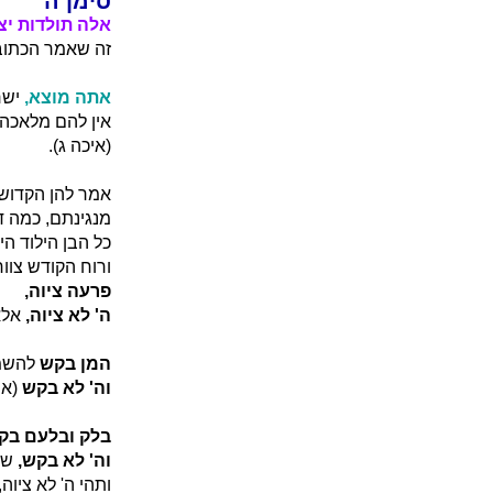
סימן ה
אלה תולדות יצ
זה שאמר הכתוב
אתה מוצא,
ישר
אין להם מלאכה 
(איכה ג).
אמר להן הקדוש ב
מנגינתם, כמה דא
כל הבן הילוד היא
ורוח הקודש צווח
פרעה ציוה,
ה' לא ציוה,
אלא 
המן בקש
להשמי
וה' לא בקש
(אס
בלק ובלעם בק
וה' לא בקש,
שנא
ותהי ה' לא ציוה,