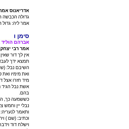
אדריאנוס אמר 
גדולה הכבשה הע
אמר ליה: גדול ה
סימן ו
אברהם הוליד 
אמר רבי יצחק:
אין לך דור שאין
תמצא ידך לעבדך
השיבם נבל: (שם 
ואת מימיו ואת 
מיד חזרו אצל דוד
אשת נבל הגיד נ
בהם.
כששמעה כך, התק
נבלי יין וחמש צ
ותאמר לנעריה: ע
וכתיב: (שם ) וי
וישלח דוד וידב