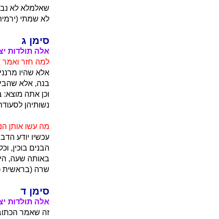
שאלמלא לא נברא
לא שמתי (ירמיה 
סימן ג
אלה תולדות יצ
למה חזר ואמר 
אלא שהיו מרננין
בנה, אלא שהביא
וכן אתה מוצא: 
נשותיהן לסעודה
מה עשו אותן הנ
עכשיו יודע הדב
הבנים בוכין, ו
באותה שעה, היה
שרה (בראשית כא
סימן ד
אלה תולדות יצ
זה שאמר הכתוב