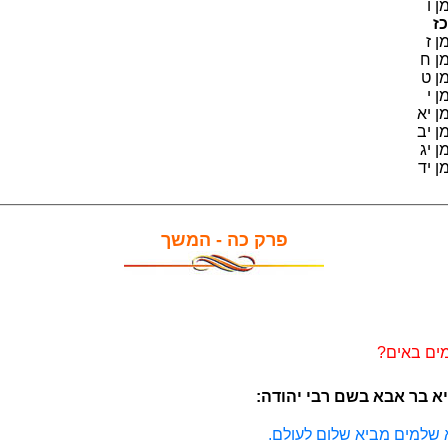
 ו
ז
 ז
 ח
 ט
 י
 יא
 יב
 יג
 יד
פרק כה - המשך
מים באים?
יא בר אבא בשם רבי יהודה:
 שלמים מביא שלום לעולם.