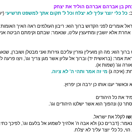
חק בן אברהם אברהם הוליד את יצחק
:
כל כלי יוצר עליך לא יצלח וכל ל' תקום אתך למשפט תרשיעי
(יש
אל אומרים לפני הקדוש ברוך הוא: ריבון העולמים ראה האיך האומות 
אחרת אלא יושבין ומתיעצין עלינו, שנאמר: שבתם וקימתם הביטה אני
רוך הוא: מה הן מועילין גוזרין עליכם גזירות ואני מבטלן ושוברן, שנאמ
ת אמר: (בראשית יד) וברוך אל עליון אשר מגן צריך וגו', ויצו פרעה 
ורה וגו' (שמות א).
ת: (איכה ג)
מי זה אמר ותהי ה' לא ציוה.
וכאשר יענו אותו כן ירבה וכן יפרוץ.
ד את כל היהודים
תר ט) ונהפוך הוא אשר ישלטו היהודים וגו'.
שו
לקלל את ישראל.
מר: (דברים כג) ולא אבה ה' אלהיך לשמוע אל בלעם וגו', לפיכך כתיב
 הוי, כל כלי יוצר עליך לא יצלח.