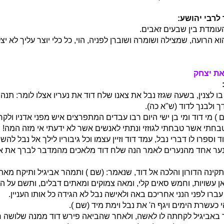
לרבי יהושע:
ומדת בין שבעים זאבים.
וא הרועה, שמצילה ושומרה ושוברן לפניה, הוי, כל כלי יוצר עליך לא יצ
את יצחק
 בו לצנין, בשעה שגזז נבל את צאנו שלח דוד את נעריו אצלו לומר: תנ
 ולבנך לדוד (ש"א כה).
) מי דוד ומי בן ישי היום רבו עבדים המתפרצים איש מפני אדניו ולק
טבחתי אשר טבחתי לגוזזי ונתתי לאנשים אשר לא ידעתי אי מזה המה!
 וספרו לו דברי נבל, עמד דוד וזיין עצמו וכל גיבוריו לילך אל נבל להשח
ער אחד מהנערים לאמר הנה שלח דוד מלאכים מהמדבר לברך את אדונ
ינה הדורון והלכה אל דוד, שנאמר: (שם ) ותמהר אביגיל ותיקח מאת
אן עשויות, וחמש סאים קלי, ומאה צמוקים ומאתים דבלים, ותשם על החמ
ברו לפני הנני אחריכם באה ולאישה נבל לא הגידה כל אותו העניין.
הי כעשרת הימים ויגף ה' את נבל וימת מיד (שם ).
ר באביגיל לקחתה לו לאשה, ולאחר שהביאה פירש דוד ממנה שלושה 