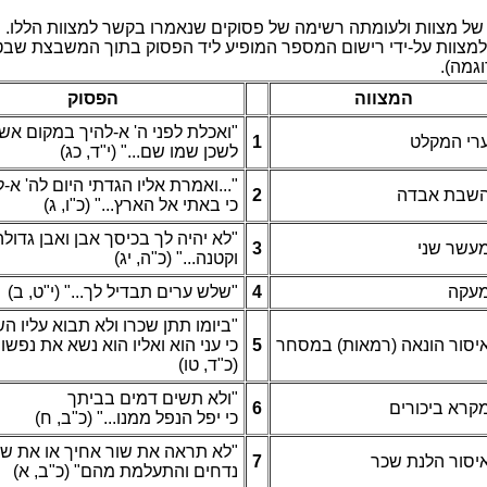
ווצמל רשקב ורמאנש םיקוספ לש המישר התמועלו תווצמ לש המישר 
 ךותב קוספה דיל עיפומה רפסמה םושיר ידי-לע תווצמל םיקוספה 
 ינמיה
הווצמה
קוספה
רחבי רשא םוקמב ךיהל-א 'ה ינפל 
לקמה ירע
1
(גכ ,ד"י) "...םש ומש ןכשל
ךיהל-א 'הל םויה יתדגה וילא תרמאו.
דבא תבשה
2
(ג ,ו"כ) "...ץראה לא יתאב יכ
הלודג ןבאו ןבא ךסיכב ךל היהי אל"
נש רשעמ
3
(גי ,ה"כ) "...הנטקו
קעמ
4
(ב ,ט"י) "...ךל לידבת םירע שלש"
,שמשה וילע אובת אלו ורכש ןתת ומ
חסמב (תואמר) האנוה רוסיא
5
"...ושפנ תא אשנ אוה וילאו אוה ינע 
(וט ,ד"כ)
ךתיבב םימד םישת אלו"
ירוכיב ארקמ
6
(ח ,ב"כ) "...ונממ לפנה לפי יכ
ויש תא וא ךיחא רוש תא הארת אל
כש תנלה רוסיא
7
(א ,ב"כ) "םהמ תמלעתהו םיחדנ