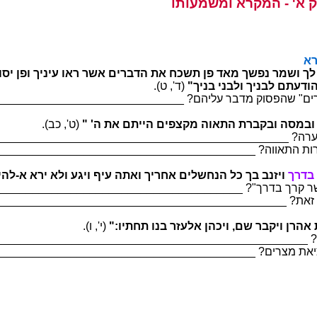
עמשמו ארקמה - 'א קלח
קב
סי ןפו ךיניע ואר רשא םירבדה תא חכשת ןפ דאמ ךשפנ רמשו ךל
ינבל םתעדוהו ךייח ימי לכ
.(ט ,'ד)
___________________ ?םהילע רבדמ קוספהש "םירבד"ה םה ה
תייה םיפצקמ הואתה תרבקבו הסמבו הרעבתבו"
.(בכ ,'ט)
____________________________________ ?הרעבתב הרק המ
______________________________ ?הוואתה תורבקב הרק המ
 ךרק
"םיהל-א ארי אלו עגיו ףיע התאו ךירחא םילשחנה לכ ךב בנ
____________________________ ?"ךרדב ךרק רשא" הז אוה י
__________________________________ ?תאז השע אוה יתמ
יתחת ונב רזעלא ןהכיו ,םש רבקיו ןרהא תמ
.(ו ,'י)
______________________________________ ?ןרהא תמ ןכיה
______________________________ ?םירצמ תאיציל הנש וזיא