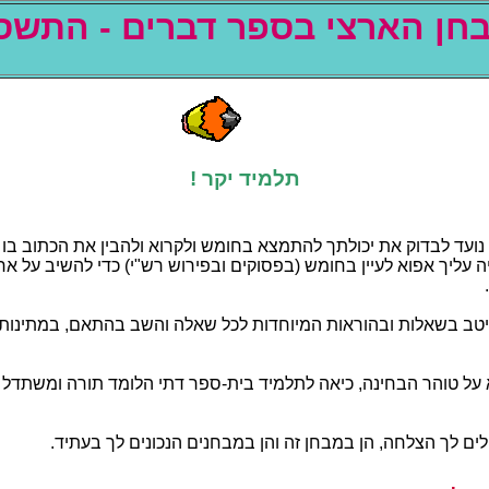
שתה - םירבד רפסב יצראה ןחב
! רקי דימלת
וב בותכה תא ןיבהלו אורקלו שמוחב אצמתהל ךתלוכי תא קודבל דעונ 
 לע בישהל ידכ (י"שר שוריפבו םיקוספב) שמוחב ןייעל אופא ךילע היהי
תוניתמב ,םאתהב בשהו הלאש לכל תודחוימה תוארוהבו תולאשב בטיה 
שמו הרות דמולה יתד רפס-תיב דימלתל האיכ ,הניחבה רהוט לע אנ 
ל םינוכנה םינחבמב ןהו הז ןחבמב ןה ,החלצה ךל םילחאמ ונא