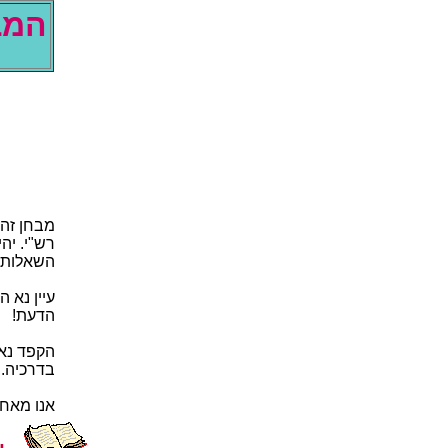
א"ס
שוריפבו 
ןמ תודחא
.תולאשה
בושייבו 
!תעדה
תכלל לדת
.היכרדב
.דיתעב ך