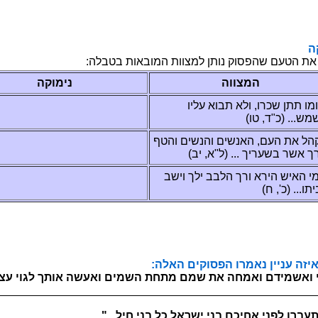
מ
מה תווצמל ןתונ קוספהש םעטה תא ךנושלב בותכ
הווצמה
הקומינ
לע אובת אלו ,ורכש ןתת ומויב
ט ,ד"כ) ...שמשה
הו םישנהו םישנאה ,םעה תא להקה
י ,א"ל) ... ךירעשב רשא ךרגו
יו ךלי בבלה ךרו אריה שיאה ימ...
,'כ) ...ותיבל
ה ורמאנ ןיינע הזיאל רשקב בותכ
םוצע יוגל ךתוא השעאו םימשה תחתמ םמש תא החמאו םדימשאו
________________________________________ :(בקע תשרפ)
 לכ לארשי ינב םכיחא ינפל ורבעת םיצולח..."