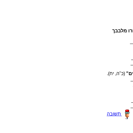
 רמשה קר
מ
זיו
.(חי ,ה"כ)
מ
ב
הבושת