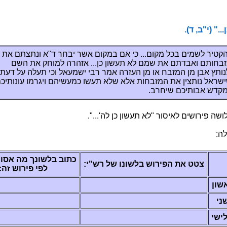
ןכ ןושעת אל"
 םתצתנו א"ד רחבי רשא םוקמב םא יכ ...םוקמ לכב םימשל ריטקהל
ה תא קחומל הרהזא ...ןכ ןושעת אל םמש תא םתדבאו םתוחבזמ
עד לע הלעת יכו לאעמשי יבר רמא הרזעה ןמ וא חבזמה ןמ ןבא ץתונל
יתונוע ומרגיו םהישעמכ ושעת אלש אלא תוחבזמה תא ןיצתונ לארשי
רחיש םכיתובא שדקמל
ושעת אל" רוסיאל םישוריפ השולש איבמ י"שר
למ
תושעל רוסא המ ךנוש
:י"שר לש ונושלב שוריפה תא טטצ
:הז שוריפ יפל
ריפ
יפ
ריפ