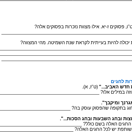
ב תורכזנ תווצמ וליא .אי-ז םיקוספ ,ו"ט קרפב ןייע
_________________________________________________
מ .הטימשה תנש תארקל תיתייעב תויהל הלוכי תחא הווצמ
__________________________________________________
_________________________________________ ?היעבה המ
_________________________________________________
קה תווצמ
 שדח תא רומש"
.(א ,ז"ט)
____________________________ ?ולא םילימב הזומר הווצמ וזי
ךנרגמ ךפסאב"
__________________ ?הב קסוע קוספהש הפוקתב גוחל שי גח הז
 גחבו תועבשה גחבו תוצמה גחב..."
______________________ ?ללוכ םשב הלאה םיגחה םינוכמ דציכ
___________________ ?הלאה םיגחה לכל שי תפתושמ הווצמ וזיא