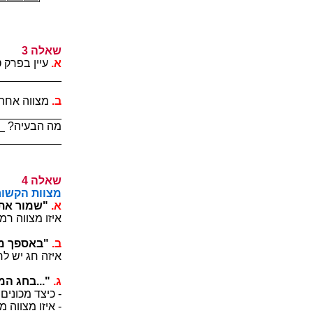
3 הלאש
.א
?הלא םיקוספ
__________
.ב
?הווצמה יה
__________
__________
__________
4 הלאש
םיגחל תורוש
.א
"...ביבאה
___________
.ב
."ךבקימו 
___________
.ג
."...תוכסה
___________
___________