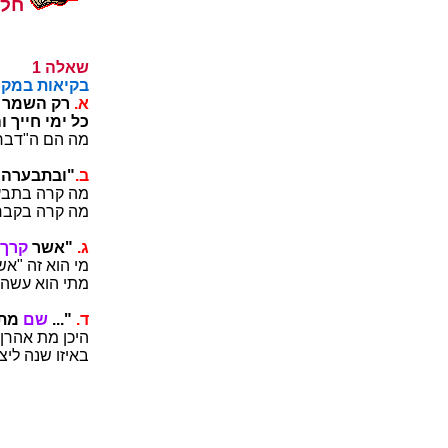
ותו
1 הלאש
ארקמב תואי
.א
ךבבלמ ורו
"ךינב ינבלו ך
___________
.ב
" 'ה תא ם
__________
___________
.ג
רשא"
ךרדב
___________
___________
.ד
..."
םש
":ו
___________
___________