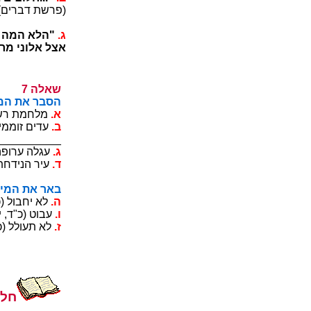
___________
.ג
לגלגה לומ 
"הרמ ינולא ל
7 הלאש
:הלאה םיגש
.א
_________
.ב
__________
__________
.ג
__________
.ד
__________
:הלאה םילימ
.ה
_________
.ו
__________
.ז
__________
י"ש