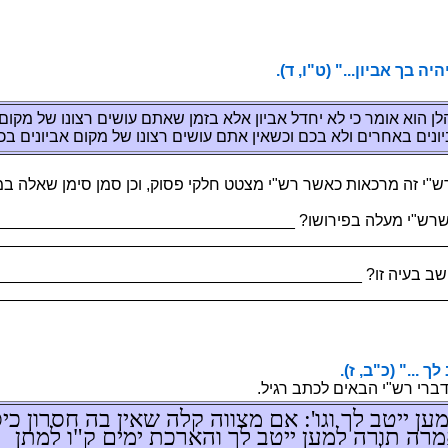
.ןויבא ךב היהי אל יכ ספא"
מ לש ונוצר םישוע םתאש ןמזב אלא ןויבא לדחי אל יכ רמוא אוה ןלהלו
ב םינויבא םוקמ לש ונוצר םישוע םתא ןיאשכו םכב אלו םירחאב םינוי
מב הלאש ןמיס ןמס ןכו ,קוספ יקלח טטצמ י"שר רשאכ תואכרמ הז י
___________________________ ?ושוריפב הלעמ י"שרש היעבה
__________________________________________________
________________________________ ?וז היעב בשיימ אוה ד
__________________________________________________
 ךל בטיי ןעמל..."
 םיאבה י"שר ירבד תא קתעה
כ ןורסח הב ןיאש הלק הווצמ םא :'וגו ךל בטיי ןעמ
מל ו"ק םימי תכראהו ךל בטיי ןעמל הרות הרמא