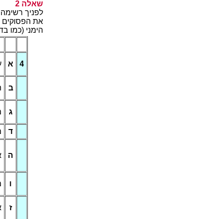
2 הלאש
םאתה .וללה ת
רוטבש תצבשמה
.(המגודב ומכ)
4
א
ט
ב
ה
ג
י
ד
ה
ה
ר
ו
ם
ז
ר