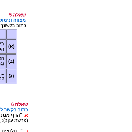
5 הלאש
הקומינו הווצ
:הלבטב תואבו
וי
(א)
(ו
ףט
(ב)
(ב
בש
(ג)
(ח 
6 הלאש
:הלאה םיקוספ
.א
"ונממ ברו 
___________
.ב
"...ליח ינב