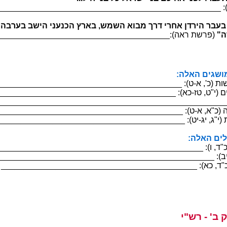
__________________________________________ :(םירבד ת
הברעב בשיה ינענכה ץראב ,שמשה אובמ ךרד ירחא ןדריה רבעב
צא
________________________________________:(האר תשר
ומה תא רבסה
___________________________________ :(ט-א ,'כ) תושר ת
________________________________ :(אכ-זט ,ט"י) םיממוז ם
__________________________________________________
__________________________________ :(ט-א ,א"כ) הפורע 
__________________________________ :(טי-גי ,ג"י) תחדינה 
ה תא ראב
____________________________________ :(ו ,ד"כ) לובחי אל
_____________________________________ :(בי ,ד"כ) טובע
_________________________________ :(אכ ,ד"כ) ללועת אל
ר - 'ב קלח