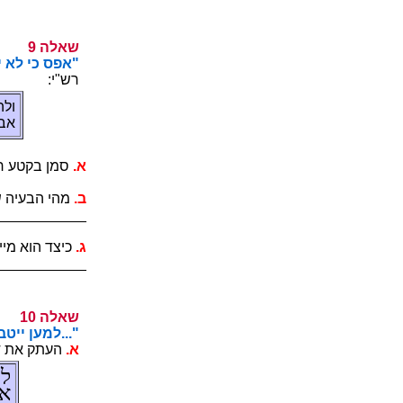
9 הלאש
.(ד ,ו"ט) "..
:י"שר
םוק
.םכ
.א
.םיאתמה םוק
.ב
__________
___________
.ג
___________
___________
10 הלאש
.(ז ,ב"כ) "...
.א
.ליגר בתכל
סי
ןת