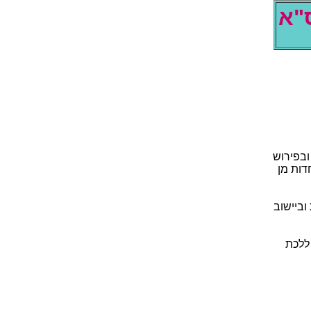
מה
הז ןחבמ
 .י"שר
אנ ןייע
דפקה