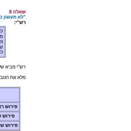
8 הלאש
.(ד ,ב"י) "...
:י"שר
תא
םש
ךת
םכ
.ב
."...'הל ןכ ן
:הלבטה תא א
ןושאר שו
ינש שור
ישילש שו