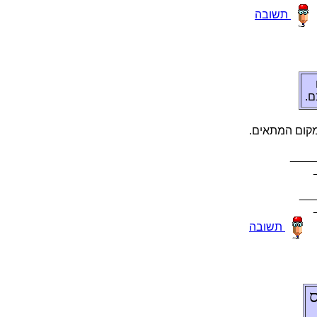
הבושת
בא
"שר עטקב ןמס
 יהמ
ציכ
הבושת
ל