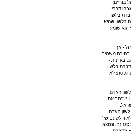
 בוריים;
גבהו דברי
ברת בלשון
ם בלשון שהיא
 הוא שומע
ה' - אך
ן בתורה משמים
 בעוינות -
דברת בלשון
נתפסת: לא
לשון האדם
ו, שכתב את
שראל,
לשון האדם
 זו לשונם של
סגנונם. ונמצא
יא מדברת