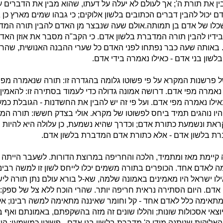
ן את תורת ה'; אך לעולם לא יעלה על דעתו, שהוא מבין את הדברים על
ם יכול להבין דברים הכתובים בלשון אלוקים; כי גבהו שמים מארץ כן 
שכלו של אדם בן תמותה.אולם שעה שנבצר מן האדם להבין תורה המד
 בידיו להבין תורה המדברת בלשון אדם. כי הקב"ה מסבר את אוזן האד
באותה שעה כבר נפתחו לפני האדם כל שערי ההבנה האנושית, שהרי
שון בני אדם - כאילו נאמרה בידי אדם.
ל פרשנות המקרא על פי פשוטו גלומה בהגדרה זו: תורה שנאמרה מפי 
אמרה מפי אדם. דרושה אמונה גדולה כדי לעמוד בסתירה זו: להאמי
ילו נאמרה מפי אדם. ועל פי זה יש להבין את החשדנות - הגובלת כמעט
יו נוהגים תמיד ביחס לפשוטו של מקרא. אולי בצדק חששו: תורה המ
ראת ונשמעת כתורת אדם; וכדרך שהיא נשמעת, כן עלולה היא להיות 
רת בלשון אדם - אלא כתורת אדם המדברת בלשון אדם.
ה קיימת מאז ומתמיד, הלכה והחריפה במרוצת הדורות. לשעבר הייתה 
לאדם אחד. הכופרים בתורה משמים יכלו לייחס לשון זו למשה רבינ
ילו ישראל היו מאמינים באמונה שלמה, שא-ל בורא עולם נתן תורה לי
דם. היום הסתירה נראית חריפה יותר. שהרי הוכח ללא צל של ספק: 
תאימה כלל לאדם אחד - קל וחומר שאיננה מתאימה למשה רבינו; אלא
יוצאי אסכולות שונות; והללו שונים זה מזה בהשקפתם, באמונתם ואף ב
אלוקית שניתנה מידי ה' מדברת בלשון בני אדם - פשוטו כמשמעו: ה