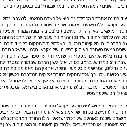
רבים, השונים זה מזה תכלית שינוי במחשבות ליבם ובסגנון כתיבתם.
 עוד בחינה אחרת המכבידה גם היא על האדם המאמין. לשעבר, גדולי י
של מקרא. הללו האמינו באמונה שלמה, שתורת ה' מדברת בלשון בני 
 שני המושגים האלה הייתה מיושבת בלבם בהרמוניה גמורה. ולפיכך 
ול היה ללמוד את פירושיהם; וההרמוניה שבאישיותו של הרב איחתה 
ה הדבר היום. חל קיטוב טרגי בין האסכולות העוסקות בלימוד תורה. 
שונים כמעט נשתכח העיסוק בפשוטו של מקרא. חכמי ישראל ברובם ה
דברת בלשן אלוקים. מספרי דרוש ומגידות ועד ספרי קבלה וחסידות -
בתורה: במדרש, ברמז, בסוד. ואילו לשון האדם שבתורה נמסרה לחכ
גים גדולים, המרשימים כל מעיין וחוקר. אך אין הם מאמינים בתורת בנ
ש בלשונו שלו. וכך אלה עוסקים בתורת אלוקים המדברת בלשון אלוקי
בני אדם, המדברת בלשונות בני אדם. אך אין היום אפילו אסכולה אחת
תורה משמים, המדברת בלשונות בני אדם. ואדם מישראל המבקש לעס
א לו רב שילמד מפיו.
ומה בעצם המושג "פשוטו של מקרא" החריפה מבחינה נוספת; שהרי שו
הניתנת להתיישב בכוחה של אמונה; אלא זו סתירה הבאה גם לידי ביטוי 
משמים שוכנת באוהלם של חכמי ישראל; ואילו התורה המדברת בלשונ
כמי האומות - או חכמי ישראל שלמדו מן האומות. והמגע היחיד שבין ש