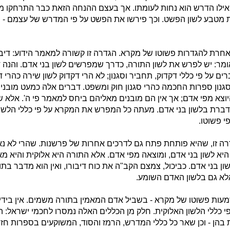
ואילו הדרש הוא נחות לעומתו. אך בעצם ההנחה הזאת כבר התרחקו מ
 מטבע לשון הפשט. וכך פירשו את הפשט על פי המדרש של עצמם - וה
אחרת להגדרות פשוטו של מקרא. הגדרה זו קשורה למאמר הידוע: דיב
אומר: יש לפרש את לשון התורה, כדרך שמפרשים לשון בני אדם. והנה 
 על פי כללי דקדוק, תחביר וסגנון; לא הרי דקדוק לשון שירה כהרי ד
 סגנון ספרות החכמה כהרי סגנון חוק ומשפט. דברים אלה כמעט מובנ
צא מפי אדם; אך אין הם מובנים מאליהם ביחס למאמר פי ה'. אלא שחז
ברת בלשון בני אדם. מעתה כל המפרש את המקרא על פי כללי הלשון
י פשוטו.
 זו, שהיא פותחת פתח גם לדרכים אחרות של פרשנות. שהרי לא נא
א לשון בני אדם, ומוצאה מפי אדם. אלא התורה היא אלוקית והיא מאמ
ן בני אדם. כביכול, צמצם הקב"ה את כוח דיבורו, ואין הוא מדבר בתו
לא גם בלשון האדם השומע.
מעות פשוטו של מקרא - בשביל אדם המאמין בתורה משמים. אין בידי
 כללי הלשון האלוקית. חלק מן הכללים האלה נמסרו לחכמי ישראל: הם
הן - וכן שאר כל כללי המדרש, הרמז והסוד, המשוקעים בספרות חז"