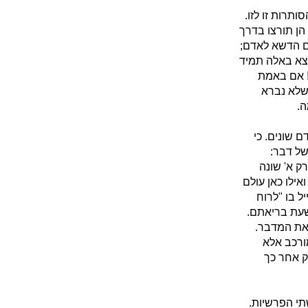
תרות זו לזו.
הן תורצו בדרך
ם הדשא לאדם;
וצא באלה תמיד
! אם באמת
 שלא נברא
.
 שונים. כי
של דבר:
ק א' שונה
ילו כאן עולם
ל בו "לרוח
שעת בריאתם.
את המדבר.
ורכב אלא
ק אחר כך
תי הפרשיות.