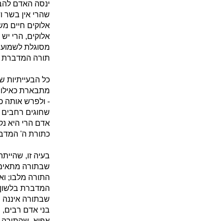
ינסה האדם להבי
שהרי אין בשר וד
אלוקים חיים מ
אלוקים, הרי יש
מסוגלת לשמוע. 
תורה המדברת בל
כל הבעייתיות ש
מתבארת כאילו נ
- ולפרש אותה כא
שחוגים רחבים ה
אדם הרי היא נק
כתורת ה' המדב
בעיה זו, שהיית
שבתורה מתאימה 
התורה מלבו; וא
המדברת בלשון א
שבתורה איננה מ
בני אדם רבים, 
אפוא, שהתורה ה