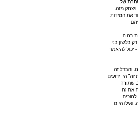
סתרת של
ויצחק מזה.
ד את המידות
הם.
ת בה הן
ק בלשון בני
- יכול להיאמר
. והבדל זה
ה" היו ידועים
, שתורה
 את זה
להוכיח,
ואילו היום