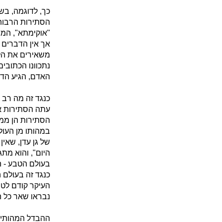
כך, לדוגמה, בש
הסתירות הרבות 
"אוקימתא", המב
אך אין הדברים 
משאירים את הל
נתכוונו הכתובי
האדם, הגיע הד
כנגד זה מה רב 
עתה הסתירות אי
הסתירות הן ממשי
במהותו מן העול
של גן עדן, שאין
היום", והוא מת
בעולם הטבע - ה
כנגד זה בעולם 
העיקר קודם לט
נבראו שאר כל הב
ההבדל המהותי ש