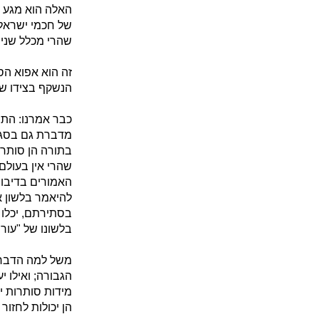
האלה הוא מגע ש
של חכמי ישראל.
שהרי מכלל שני
זה הוא אפוא הס
הנשקף בצידו של
כבר אמרנו: התו
מדברת גם בסגנו
בתורה הן סותרות
שהרי אין בעולם
האמורים בדיבור 
להיאמר בלשון א
בסתירתם, יכלו ל
בלשונו של "עור
משל למה הדבר 
הגבורה; ואילו 
מידות סותרות יכ
הן יכולות לחזו