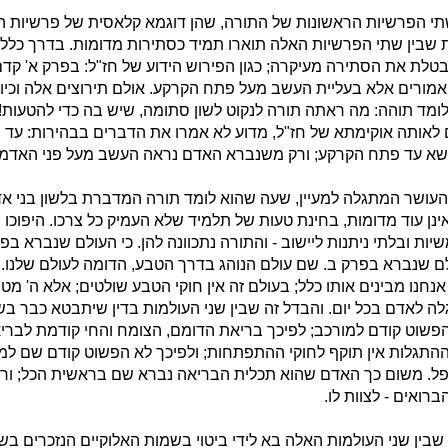
תי הפרשיות הראשונות של התורה, שהן דוגמא קלאסית של פרשיות הסו
שבין שתי הפרשיות האלה תוארו תמיד כסתירות מדומות. בדרך כלל 
טלת את הסתירה מעיקרה; כגון הפירוש הידוע של חז"ל: בפרק א' קד
אמורים אלא בעליית העשב מעל פתח הקרקע. אולם תירוצים אלה וכי
ומד תוהה: מה ראתה תורה לנקוט לשון סתומה, שיש בה כדי להטעות
ם לאותה אוקימתא של חז"ל, מדוע לא אמרו את הדברים בבהירות: עד
שא עד פתח הקרקע; ורק משנברא האדם נראה העשב מעל פני האדמה
העושר המתגלה למעיין, שעה שהוא לומד תורה המדברת בלשון בני אדם
נן עוד מדומות, בחינת טעות של תלמיד שלא העמיק כל צרכו. היפוכו 
ות ובלתי ניתנות ליישוב - והתורה נתכוונה להן. כי העולם שנברא בפר
ם שנברא בפרק ב. שם עולם הנוהג בדרך הטבע, הדומה לעולם שלנו. וא
 אנחנו מבינים אותו כלל; בעולם זה אין חוקי הטבע שולטים; אלא ה' מטיי
גלה לאדם בכל יום. והבדל זה שבין שני העולמות בדין שיתבטא כבר ב
פשוט קודם למורכב; לפיכך בריאת הדומם, הצומח והחי קודמת לברי
ההתגלות אין תוקף לחוקי ההתפתחות; ולפיכך לא הפשוט קודם שם למ
פל. משום כך האדם שהוא תכלית הבריאה נברא שם בראשית הכל; ור
רואים - לצוות לו.
בין שני העולמות האלה בא לידי ביטוי בשמות האלוקיים הנזכרים בש