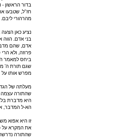
בדור הראשון - 
חז"ל, שטבעו את
מהרהורי ליבם.
נציע כאן הצעה 
בני אדם. הווה 
אדם, שהם מדברים
פרוזה, ולא הרי
ביחס למאמר היו
שגם תורת ה' מד
מפרש אותו על פ
מעלתה של הגדרה
שהתורה עצמה הי
היא מדברת בלשו
הא-ל המדבר, א
זו היא אפוא מש
את המקרא על פי
שהתורה נדרשת ב