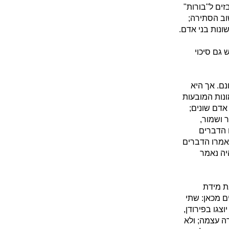
ים ל"בורות"
וב הסתירה;
נות בני אדם.
 גם סיכוי
נם. אך היא
ונות המובעות
 אדם שונים;
 ושמור,
ו הדברים
נאמרו הדברים
היה נאמר
ת מידת
ם מכאן: שתי
וצגו בפירודן,
רה עצמה; ולא