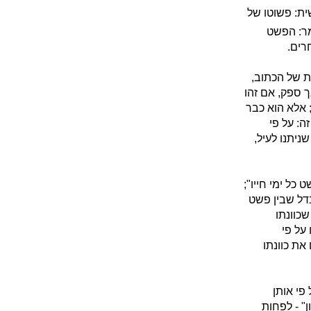
ית: פשוטו של
מר: הפשט
רים.
ת של הכתוב,
 ספק, אם זהו
 אלא הוא כבר
ה: על פי
יתנו לעיל,
כל ימי חייו";
בדל שבין פשט
שכוונתו
על פי
את כוונתו
פי אותן
" - לפחות