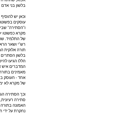
בלשון בני אדם 
וכאן יש להוסיף
עוסקים בפשוטו 
ו"הסתירה" שבין
מקרא כפשוטו יכ
של התלמיד. שונ
רש"י ושאר הרא
תורה אלוקית המ
בלשון הסתרים ש
הללו הגיעו להיש
המדברים איש אי
מאמינים בתורת 
אחד - העוסק ב
של מקרא לא ימצ
וכך הסתירה הגל
סתירה רעיונית, 
האמונה בתורה 
נחקרת על ידי ח