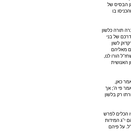
ן הבסיס של
כניסו בו
רה תורה כלשון
דרכם של בני
קדוק לשון
ים מאליהם
"ל הורו לנו,
 האנושית
מר כאן,
ר פי ה'; אך
רתו רק בלשון
ו הכלים לפרש
 י"ג המידות
ל. על פיהם