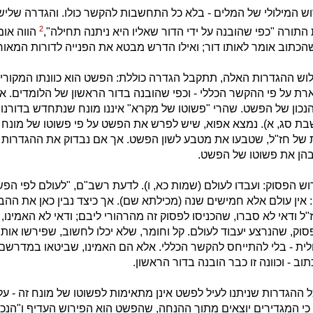
 המילולי של המלים - בלא כל התחשבות להקשר כולו. והגדרה שליש
2
התורה "כפי שהובנה על ידי הדור שאליו היא ניתנה תחילה",
הווה או
תוב אומר לאותו דור; ואילו הדרש מבטא את הפנייה לדורות המאוח
ש ההגדרות האלה, תתקבל הגדרה כוללת: הפשט הוא כוונתו המקורי
ת על פי ההקשר הכללי - וכפי שהובנה בדור הראשון של הלומדים. אך
כון של הפשט. שהרי "פשוטו של מקרא" איננו מונח שנתחדש בדורנו;
בת סג, א). נמצא אפוא, שיש לפרש את הפשט על פי פשוטו של מונח ז
 של חז"ל, שטבעו את מטבע לשון הפשט. אך אם נבדוק את ההגדרות שנ
הן את פשוטו של הפשט.
וש הפסוק: ועבדו לעולם (שמות כא, ו). לדעת רשב"ם, "לעולם לפי הפשט 
ו: אין עולם אלא חמישים שנה (מכילתא שם). אך כיצד נבין כאן את הה
 ודאי לא סברו, שהכניסו לפסוק זה מהרהורי ליבם; ודאי לא האמינו, 
וק, שהנרצע יעבוד לעולם. קל וחומר, שלא יכלו לחשוב, שפירשו אותו 
ית - בלי להתייחס להקשר הכללי. אלא הם האמינו, שביטאו במדרשם 
ב - וכוונה זו כבר הובנה בדור הראשון.
 ההגדרות שניתנו לעיל לפשט אינן מתאימות לפשוטו של מונח זה - על 
כי המגדירים יוצאים מתוך ההנחה, שהפשט הוא הפירוש העדיף ו"הנכון