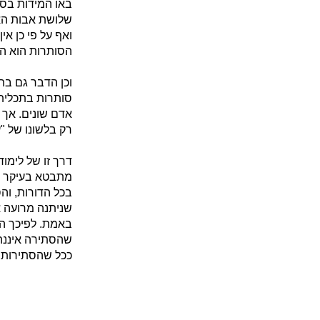
באו המידות בסת
שלושת אבות האו
ואף על פי כן א
הסותרות הוא הו
וכן הדבר גם בת
סותרות בתכלית 
אדם שונים. אך ס
רק בלשונו של "
דרך זו של לימו
מתבטא בעיקר בש
בכל הדורות, וה
שניתנה מרועה א
באמת. לפיכך הי
שהסתירה איננה 
ככל שהסתירות גד