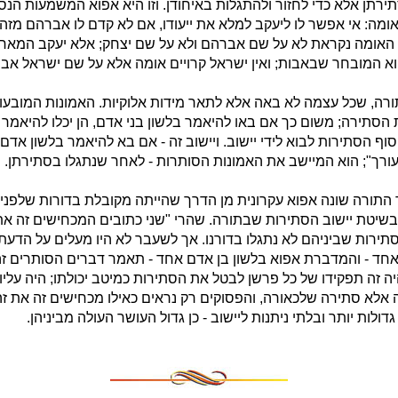
ירתן אלא כדי לחזור ולהתגלות באיחודן. וזו היא אפוא המשמעות הנ
מה: אי אפשר לו ליעקב למלא את ייעודו, אם לא קדם לו אברהם מזה 
ין האומה נקראת לא על שם אברהם ולא על שם יצחק; אלא יעקב המאח
א המובחר שבאבות; ואין ישראל קרויים אומה אלא על שם ישראל אבי
ורה, שכל עצמה לא באה אלא לתאר מידות אלוקיות. האמונות המובעו
הסתירה; משום כך אם באו להיאמר בלשון בני אדם, הן יכלו להיאמר ר
וף הסתירות לבוא לידי יישוב. ויישוב זה - אם בא להיאמר בלשון אדם 
עורך"; הוא המיישב את האמונות הסותרות - לאחר שנתגלו בסתירתן.
ד התורה שונה אפוא עקרונית מן הדרך שהייתה מקובלת בדורות שלפנינו
יטת יישוב הסתירות שבתורה. שהרי "שני כתובים המכחישים זה את ז
סתירות שביניהם לא נתגלו בדורנו. אך לשעבר לא היו מעלים על הדעת
חד - והמדברת אפוא בלשון בן אדם אחד - תאמר דברים הסותרים זה
ה זה תפקידו של כל פרשן לבטל את הסתירות כמיטב יכולתו; היה עליו 
אלא סתירה שלכאורה, והפסוקים רק נראים כאילו מכחישים זה את זה. 
ולות יותר ובלתי ניתנות ליישוב - כן גדול העושר העולה מביניהן.