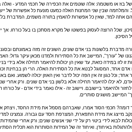
ל בוז או משטמה: אלה שוטמים את הכפירה של חכמי המדע - ואלה בז
 והמלחמה שבין שני המחנות האלה כמעט מונעת כל אפשרות של ייש
הם אתה למד, שאין כל אפשרות להאמין בתורה משמים, המדברת בלשו
יכון, שכל הרוצה לעסוק בפשוטו של מקרא מסתכן בו בעל כורחו. אך יש
 הסיכון.
רה מדברת בלשונות בני אדם שונים, השונים זה מזה באמונתם ובסגנו
נו של "עורך", המיישב את כל הסתירות ולמדנו מכאן עיקר גדול: האמ
 זו לזו במידה כזאת, עד שאין הן יכולות להיאמר תחילה אלא בידי בני
 אדם אחד, המסוגל לבטא את כל הסתירות האלה. הרי הן בבחינת זכור
אחד; וכל כגון זה אין הפה יכול לדבר ואין האוזן יכולה לשמוע. ואם בא
דם, לא יכלו להיאמר תחילה אלא בלשון בני אדם שונים. ורק אחרי ש
חזור ולהיאמר ביישובם. ויישוב זה - אילו נאמר בידי אדם - על כורחו 
ך" המיישב מושגים סותרים.
דומה? חכמי הסוד אמרו, שאברהם מסמל את מידת החסד, ויצחק א
יעקב מייצג את מידת התפארת, המצרפת חסד עם גבורה. ונמצינו למדי
ולות לבוא לידי ביטוי רק על ידי שני אנשים שונים; ורק אחרי שהמידות י
ר ולהתגלות באיחודן. ואיחוד זה של המידות הסותרות הוא תכלית הסתי