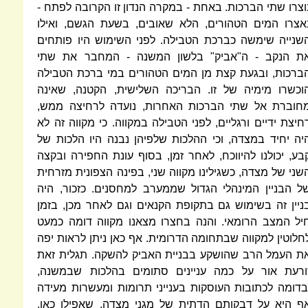
וצרו שתי הברכות. באחת - במקרה הנדון זו הקרובה לפתח -
אצרו המים הטהורים, הלא שאובים, בשעת הגשם, ואילו
שנייה שימשה כברכת הטבילה. לפני השימוש היו פותחים
ת הנקב - ה"אביק" בלשון המשנה - המחבר את שתי
ברכות, ובגעת קצת מן המים הטהורים במי ברכת הטבילה
וכשרו מימיה של זו. הבריכה השלישית, הקטנה, שאינה
חוברת אל שתי הברכות האחרות, נועדה לרחיצה ממש,
חיצת ידיים ורגליים, לפני הטבילה במקווה. כי מקווה זה לא
יה יחיד במצדה, וכי ההלכות שלפיהן נבנה היו הלכות של
בע, יכולנו להיווכח, לאחר זמן, בסוף עונת החפירה ובקצה
שני של מצדה, כשגילינו מקווה שני, בפינה הצפונית מזרחית
ל הבניין המינהלי הגדול שממערב למחסנים. כזכור, היה
ניין זה בשימוש גם בתקופת הקנאים וגם לאחר מכן, בזמן
יל המצב הרומאי. והנה בחצרו מצאנו מקווה דומה כמעט
חלוטין למקווה שבתחומה הדרומית. אף כאן ניתן לראות יפה
ת העמל הרב שהושקע בבניית האביק להשקה. תגלית זאת
ורעת אור על כמה עניינים סתומים בהלכות שבמשנה,
בדומה לכתובות העוסקות בענייני תרומות ומעשרות מעידה
ף היא על דבקותם הדתית של מגני מצדה, שאפילו כאן,