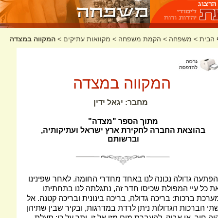
 הבית
>
משפחה
>
הקמת משפחה
>
מקוואות עתיקים
>
המקווה במצדה
המקווה במצדה
מחבר: יגאל ידין
מתוך הספר "מצדה"
בהוצאת החברה לחקירת ארץ ישראל ועתיקותיה,
וברשותם
הפתעה גדולה נכונה לנו באחד מחדרי החומה. לאחר שפינינו
ת כל עיי המפולת שכיסו חדר זה, נתגלתה לנו בתחתיתו
ערכת ברכות: בריכה גדולה, בריכה בינונית ובריכה קטנה. אל
תי הברכות הגדולות ניתן לרדת במדרגות, ובקיר שבין שתיהן
יה חור, או אביק, להעברת מים מזו אל זו. יתר על כן: תעלת