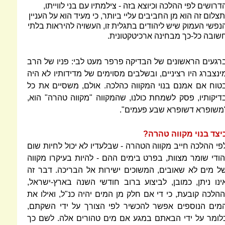
דרושים לפי ההלכה וכיוצא בזה - צילמתיו עם בני לווייתו,
תצלום זה הוא מן החביבים עליי ביותר, כי מעיד הוא על העניין
נפשי העמוק שיש ליהודים בתגלית זו, העשויה להיראות בלתי
שובה כל-כך מבחינה ארכיטקטונית.
רגעים הראשונים של הבדיקה פרפר מעט לבי: פניו של הרב
ינצברג היו רציניים, ובשלבים מסוימים של מדידותיו לא היה
טוח אם אמנם בנוי המקווה כהלכה. אולם, משסיים את כל
דיקותיו, פסק לשמחת כולנו, שהמקווה "מקווה טהרה" הוא,
משופרא דשופרא שבע פעמים".
יצד בנוי מקווה טהרה?
פי ההלכה חייב מקווה הטהרה - שבלעדיו לא יכול לחיות שום
הודי שומר מצוות, בפרט בימים ההם - להיות בעיקרו מקווה
ל מים לא שאובים, המשוכים ישירות אל הבריכה. דבר זה
ינו ניתן, כמובן, לביצוע ברוב חודשי השנה בארץ-ישראל,
ההלכה קובעת, כי די אם חלק מן המים יהיה כנ"ל, ואילו את
מים הנוספים אפשר להכשיר לפי הצורך על ידי השקתם,
לומר על ידי הבאתם במגע אם מים טהורים אלה. לשם כך