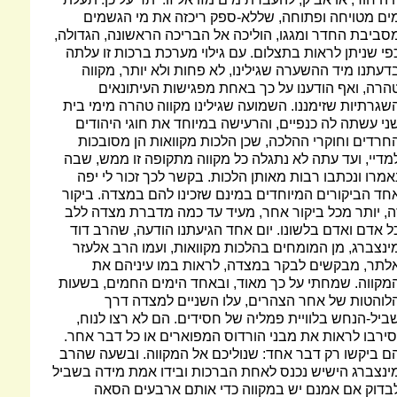
ים מטויחה ופתוחה, שללא-ספק ריכזה את מי הגשמים
סביבת החדר ומגגו, הוליכה אל הבריכה הראשונה, הגדולה,
פי שניתן לראות בתצלום. עם גילוי מערכת ברכות זו עלתה
דעתנו מיד ההשערה שגילינו, לא פחות ולא יותר, מקווה
הרה, ואף הודענו על כך באחת מפגישות העיתונאים
שגרתיות שזימננו. השמועה שגילינו מקווה טהרה מימי בית
ני עשתה לה כנפיים, והרעישה במיוחד את חוגי היהודים
חרדים וחוקרי ההלכה, שכן הלכות מקוואות הן מסובכות
מדיי, ועד עתה לא נתגלה כל מקווה מתקופה זו ממש, שבה
אמרו ונכתבו רבות מאותן הלכות. בקשר לכך זכור לי יפה
חד הביקורים המיוחדים במינם שזכינו להם במצדה. ביקור
ה, יותר מכל ביקור אחר, מעיד עד כמה מדברת מצדה ללב
ל אדם ואדם בלשונו. יום אחד הגיעתנו הודעה, שהרב דוד
ינצברג, מן המומחים בהלכות מקוואות, ועמו הרב אלעזר
לתר, מבקשים לבקר במצדה, לראות במו עיניהם את
מקווה. שמחתי על כך מאוד, ובאחד הימים החמים, בשעות
לוהטות של אחר הצהרים, עלו השניים למצדה דרך
ביל-הנחש בלוויית פמליה של חסידים. הם לא רצו לנוח,
סירבו לראות את מבני הורדוס המפוארים או כל דבר אחר.
ם ביקשו רק דבר אחד: שנוליכם אל המקווה. ובשעה שהרב
ינצברג הישיש נכנס לאחת הברכות ובידו אמת מידה בשביל
בדוק אם אמנם יש במקווה כדי אותם ארבעים הסאה