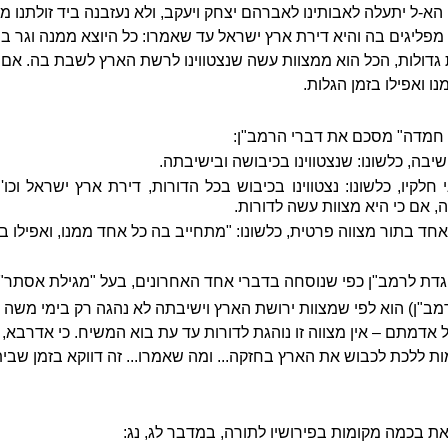
הא-ל יתעלה לאבותינו לאברהם יצחק ויעקב, ולא נעזבנה ביד זולתנו מ
 מפליגים בה והיא דירת ארץ ישראל עד שאמרו: כל היוצא ממנה וגר בח
ות גדולות, הכל הוא ממצוות עשה שנצטווינו לרשת הארץ לשבת בה. אם 
ו ואפילו בזמן הגלות.
 חמדה" מסכם את דברי הרמב"ן:
יבה, כלשונו: שנצטווינו בכיבושה ובישיבתה.
 חלקיו, כלשונו: נצטווינו בכיבוש בכל הדורות, דירת ארץ ישראל וכ
 אם כי היא מצוות עשה לדורות.
אחד בתור מצווה פרטית, כלשונו: "מתחייב בה כל אחד ממנו, ואפילו בז
גדת לרמב"ן כפי שנוסחה בדברי אחד האחרונים, בעל "מגילת אסתר":
מב"ן) הוא לפי שמצוות ירושת הארץ וישיבתה לא נהגה רק בימי משה וי
אדמתם – אין מצווה זו נוהגת לדורות עד עת בוא המשיח. כי אדרבא, נ
ת ללכת לכבוש את הארץ בחזקה... ומה שאמרו... זה דווקא בזמן שבי
ת בכמה מקומות בפירושיו לתורה, במדבר לג, נג: