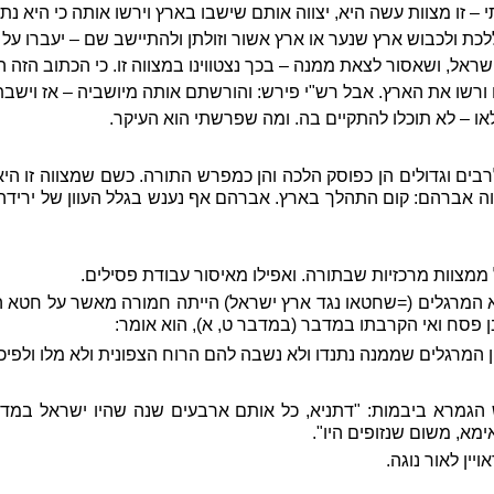
 – זו מצוות עשה היא, יצווה אותם שישבו בארץ וירשו אותה כי היא נת
לכת ולכבוש ארץ שנער או ארץ אשור וזולתן ולהתיישב שם – יעברו על מ
ראל, ושאסור לצאת ממנה – בכך נצטווינו במצווה זו. כי הכתוב הזה ה
 ורשו את הארץ. אבל רש"י פירש: והורשתם אותה מיושביה – אז ויש
או – לא תוכלו להתקיים בה. ומה שפרשתי הוא העיקר.
בים וגדולים הן כפוסק הלכה והן כמפרש התורה. כשם שמצווה זו היא
ווה אברהם: קום התהלך בארץ. אברהם אף נענש בגלל העוון של יריד
ממצוות מרכזיות שבתורה. ואפילו מאיסור עבודת פסילים.
א המרגלים (=שחטאו נגד ארץ ישראל) הייתה חמורה מאשר על חטא 
בן פסח ואי הקרבתו במדבר (במדבר ט, א), הוא אומר:
 המרגלים שממנה נתנדו ולא נשבה להם הרוח הצפונית ולא מלו ולפי
 הגמרא ביבמות: "דתניא, כל אותם ארבעים שנה שהיו ישראל במד
מא, משום שנזופים היו".
יין לאור נוגה.