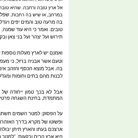
אל ארץ טובה ורחבה. שהיא טובה, 
שפלה 
במרחב, או שיש בה רחבות,
בה מרעה טוב והמים יפים ויגדל
טובים. ואמר כי היא עוד שמנה, 
תירוש ועל יצהר ועל בני צאן וב
ואמנם יש לארץ מעלות נוספות ע
וטעם אשר אבניה ברזל, כי מעפר
בה. אבל מוצא הכסף והזהב אינ
לבנות מהם בתים וחומות ומגדל
אבל לא בכך טמון ייחודה של ה
המתמדת, בחינת השגחה פרטית, 
על הפסוק: למטר השמים תשתה מ
ופשוטו של מקרא בדרך האזהרות
ארצכם בעתו והארץ תיתן יבולה.
היא ארץ הרים ובקעות, "למטר 