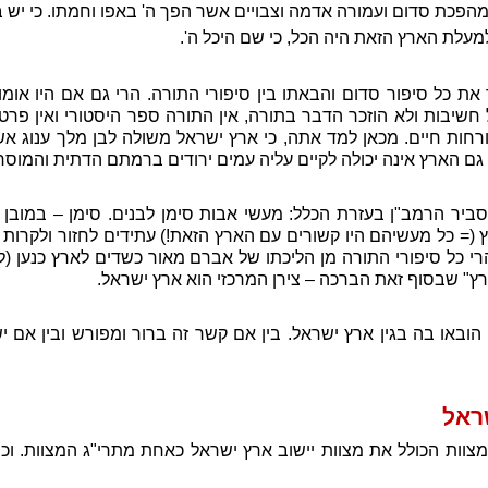
הפכת סדום ועמורה אדמה וצבויים אשר הפך ה' באפו וחמתו. כי יש 
עלת הארץ הזאת היה הכל, כי שם היכל ה'.
את כל סיפור סדום והבאתו בין סיפורי התורה. הרי גם אם היו אומ
 חשיבות ולא הוזכר הדבר בתורה, אין התורה ספר היסטורי ואין פרט
חות חיים. מכאן למד אתה, כי ארץ ישראל משולה לבן מלך ענוג אש
ם הארץ אינה יכולה לקיים עליה עמים ירודים ברמתם הדתית והמוסר
יר הרמב"ן בעזרת הכלל: מעשי אבות סימן לבנים. סימן – במובן ש
(= כל מעשיהם היו קשורים עם הארץ הזאת!) עתידים לחזור ולקרות ל
הרי כל סיפורי התורה מן הליכתו של אברם מאור כשדים לארץ כנען (ל
הארץ" שבסוף זאת הברכה – צירן המרכזי הוא ארץ ישראל.
 הובאו בה בגין ארץ ישראל. בין אם קשר זה ברור ומפורש ובין אם
שראל
מצוות הכולל את מצוות יישוב ארץ ישראל כאחת מתרי"ג המצוות. וכן