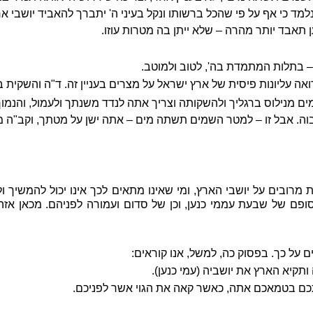
למד כי אף על פי שהכל ברשותו ונקל בעיני ה' יתברך להאביד יושבי א
 תאבד יותר מהרה – שלא ייתן בה מטרות עוזו.
 בתלות המתמדת בה', לטוב ולמוטב.
אה עליונות פיסית של ארץ ישראל על מצרים בעניין זה. ד"ה והשקית ב
ים מנילוס ברגליך ולהשקותה וצריך אתה לנדד משנתך ולעמול, והנמוך
ה. אבל זו – למטר השמים תשתה מים – אתה ישן על מטתך, וקב"ה משק
מרובים על יושבי הארץ, ומי שאינו מתאים לכך אינו יכול להמשיך ו
יה סופם של שבעת עממי כנען, וכן של סדום ועמורה לפניהם. מכאן א
 על כך. בפסוק כה, למשל, אנו קוראים:
תקיא הארץ את יושביה (עמי כנען).
תכם בטמאכם אתה, כאשר קאה את הגוי אשר לפניכם.