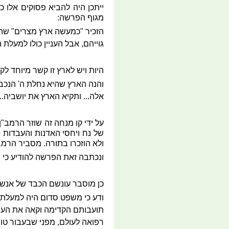
ייתכן היה להביא פסוקים אלו כ
מגוף הפרשה:
הזכיר "כמעשה ארץ מצרים" שהי
גוייהם, אבל העניין כולו למעלת
היות ויש לארץ זו קשר מיוחד ל
והנה הארץ שהיא נחלת ה' הנכבד
אלה... ותקיא הארץ את יושביה..
על ידי קו מנחה זה שוזר הרמב"
של נח ויחסי האדנות והעבדות ש
ולא הוזכרו בתורה. מסביר הרמב
ונכתבה זאת הפרשה להודיע כי ב
כן מוסבר עונשם הכבד של אנשי 
ודע כי משפט סדום היה למעלת א
תועבותם הקדימה וקאה את העם 
רפואה לעולם, מפני שבעבור טוב