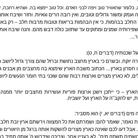
כלומר שהאוויר טוב ויפה לבני האדם. וכל טוב יימצא בה. ושהיא רחבה, 
ועמק ומשור גדולים וטובים, ואין רובה הרים וגאיות. וחזר ושיבח או
 החלב בבהמות. כי אין הבהמות בריאות וטובות מרבות חלב – רק באוו
שפירותיה שמנים ומתוקים עד שתזוב כולה דבש מהם. והנה שיבח אותה ע
קר…
ל שכנותיה (דברים ח, ט):
ה יוקח. ובשרם כי בארץ מחצב נחושת וברזל שהם צורך גדול ליושב 
ו חסרון בארץ… הכתוב משבח הארץ שימצא בה מחצבים מן אבנים גדול
ים, לא כארץ מצרים וארצות רבות שהם שוכני בתי חומר הנעשים ליו
ארץ – כי ייתכן וישנן ארצות פוריות ועשירות מחצבים יותר ממנ
יש להקב"ה על הארץ ועל יושביה.
ים (דברים יא, י) הוא מסביר:
 נאמר, שאמר להם: ושמרתם את כל המצווה וירשתם ארץ זבת חלב ודב
 אבל דעו לכם שאינה כארץ מצרים להשקות אותה ברגל מן היאורים ומן
השמים תשתה מים", לא בעניין אחר, וצריכה שידרוש ה' אותה תמיד 