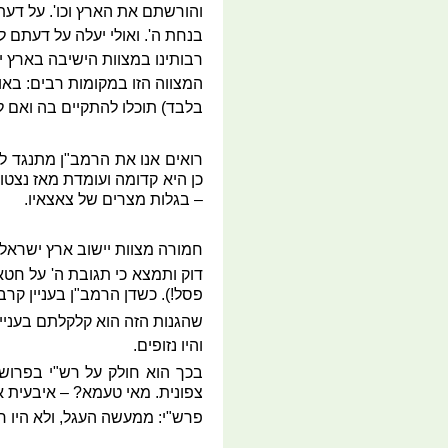
והורשתם את הארץ וכו'. על דעתי
בנחת ה'. ואולי יעלה על דעתם ל
רבותינו במצוות הישיבה בארץ יש
המצווה הזו במקומות רבים: באו
בלבד) תוכלו להתקיים בה ואם ל
רואים אנו את הרמב"ן מתנגד לר
כן היא קדומה ועומדת מאז נצט
– בגלות מצרים של צאצאיו.
חמורה מצוות יישוב ארץ ישראל 
דוק ותמצא כי תגובת ה' על חט
פסל!). כשדן הרמב"ן בעניין קר
שהגנות הזה הוא קלקלתם בעניין
והיו נזופים.
בכך הוא חולק על רש"י בפרוש
צפונית. מאי טעמא? – איבעית אי
פרש"י: ממעשה העגל, ולא היו ראו