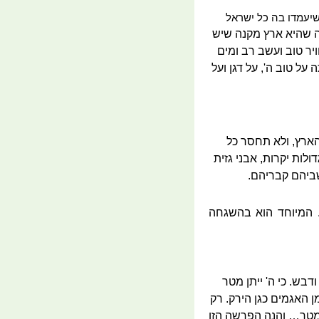
שיעמדו בה כל ישראל
תה שהיא ארץ מקנה שיש
יר טוב ועשב רב ומים
ל טוב ה', על דגן ועל
הארץ, ולא תחסר כל
ות יקרות, אבני גזית
שביהם קבריהם.
ה. המיוחד הוא בהשגחה
ש. כי ה' ייתן מטר
 האגמים כגן הירק. רק
במטר… והנה הפרשה הזו