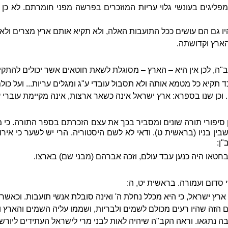
מפליגים בעונשי גלוי עריות המוזכרים בפרשה מפני חומרתם. לא כן 
ו גם הם עושים ככל התועבות האלה, ולא תקיא אותם ארץ מצרים ולא
 הארץ וקדושתה.
קב"ה, לכן אין היא – הארץ – מסוגלת לשאת חוטאים אשר יכולים להתק
 תקיא כל מטמא אותה ולא תסבול עובדי ע"ג ומגלים עריות... ועל כו
. וכן שנו בספרא: ארץ ישראל אינה כשאר ארצות, אינה מקיימת עוברי 
ן סיפורי תורה שונים ומסביר בכך את עצם הזכרתם בספר התורה. כי 
בין בניו (בראשית ט). ודאי לא לשם היסטוריה. הרי יש לשער כי אירו
"ן:
חטאו היה כנען עבד עולם, וזכה אברהם (מבני שם) בארצו.
סדום ועמורה. בראשית יט, ה:
רץ ישראל, כי היא מכלל נחלת ה' ואינה סובלת אנשי תועבות. וכאשר ת
הזה שהיו רעים מכולם לשמים ולבריות, ושממו עליה השמים והארץ
ה נתגאו. וראה הקב"ה שיהיה לאות לבני מרי לישראל העתידים ליור