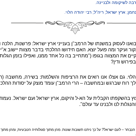
רבה לשיקומה ולבניינה.
חמן; ארץ ישראל; ריה"ל; רבי יהודה הלוי.
ואנו לעסוק במשנתו של הרמב"ן בענייני ארץ ישראל: פרשנות, הלכה ו
קור ועיקר ומה פועל יוצא. האם חידושו ההלכתי בדבר מצוות יישוב א"י
יים את המצווה בגופו ("מתחייב בה כל אחד ממנו, ואפילו בזמן הגלות
פירוש ודין?
הלוי. גם אצלו אנו רואים את הרציפות והשלמות: בשירה, מחשבה (ה
לך רוח שברגש ובמחשבה – הרי הרמב"ן עומד מוצק על יסודות ההלכה
ץ בהשקפתו הקבלית על הא-ל והיקום, ארץ ישראל ועם ישראל. נעמוד 
גלות לנו ולבנינו עד עולם".
נבחר – לעם ישראל? על כך ניתנו תשובות שונות. מהן מתוך סגולותיה הטבעיות, ומהן מתוך 