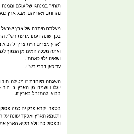
תזהיר במנהגו של עולם וממנה נ
נהרותם ויאוריהם, אבל ארץ כנען
מעלתה היתרה של ארץ ישראל –
בכך שונה דעתו מדעת רש"י, הרו
"ארץ מצרים היית צריך להביא מ
ואתה מעלה המים מן הנמוך לגבו
ושאינו גלוי כאחת".
עד כאן דברי רש"י.
השגחה מיוחדת זו מטילה חובות 
יוגלו ויושמדו מן הארץ. כן ה
בבואו להתנחל בארץ זו.
בספר ויקרא פרק יח כמה פסוקים
ותטמא הארץ ואפקד עוונה עליה ו
ובפסוק כח: ולא תקיא הארץ א