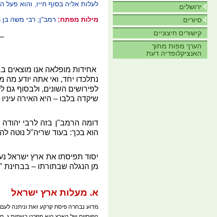
לעלות אליה בסוף חייו, והוא פעל ה
ירושלים
מילות מפתח:
רמב"ן; רבי משה בן נ
סיורים
קישורים חיצוניים
הערך מפות מתוך
האנציקלופדיה דעת
אחידות מופלאה אנו מוצאים בב
נתלכדו יחד, ואי אתה יודע מה מ
לפירושים השונים, ולבסוף גם לק
שיקדה בלבו – היא האירה עיניו ב
דומה הרמב"ן בזה לרבי יהודה 
הוא בכך: בעוד שריה"ל נוטה לה
יסוד תפיסתו את ארץ ישראל נעו
מן הנגלה שבתורתו – בבחינת "והנ
א. מעלות ארץ ישראל
מדוע נבחרה פיסת קרקע זאת וניתנה לעם ה
הפיסיים של הארץ הוא מפרט בשמות ג, ח: