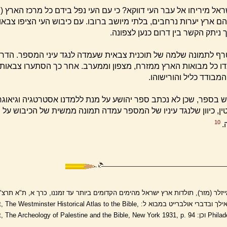
ראל מיריחו אל עבר העי דווקא? כי עם העי נפל בידם כל מרכז הארץ (
הם ארץ יערות נרחבים, בלתי מיושב ברובו. עם כיבוש העי הציפו צבא
 ניתק הקשר בין דרום כנען לצפונה.
ף לתמונה שלמה של תוכנית צבאית שעמדה לנגד עיני המספר. הדרו
כדו כל מבואות הארץ ממזרח, מצפון וממערב. אחר כך הסתערו צבאות
מבודד כליל והורישוהו.
רש בספר, שכן לא נכתב ספר יהושע על מנת ללמדנו אסטרטגיה וגיאוגר
טין, כיוון שלנגד עיניו של המספר עמדה תמונה ממשית של הכיבוש על 
10
.
מייזלר (מזר), תולדות ארץ ישראל מהימים הקדומים ביותר עד זמננו, כרך א, ת"א תרצ
הכנעני", עמ' 108 ואילך ובדברי אולברייט במבוא ל: stminster Historical Atlas to the Bible
Philadelphia 1945, p. 34 וכן: e Archeology of Palestine and the Bible, New York 1931, p. 94