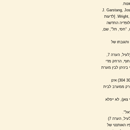
נות.
J. Garstang, Joshua-Judges.
Wright, "The Literary and Historical Problem of Joshua 10 and Judges 1", JNES, 5 (1946), pp. 105-114. [לדעות
אוסישקין, "לכיש", האנציקלופדיה החדשה
 1992, עמ' 850-849 ובביבליוגרפיה שם, עמ' 865; ו' מ' פרגו, "חסי, תל", שם,
m, "Lach וכן מאמרו של דייויס ותגובתו של
לפי הזיהוי הישן מיסודם של Warren-Buhl הוא מע'אר קרוב לגדרה על שפת נחל שורק. ראה גרסטנג (לעיל, הערה 7,
 החוף, הרחק מדי
יניהן לבין מערת
דעות אחרות המדרימות את מקדה הרבה (ראה ב' מזר, "מקדה", אנצמ"ק, ה, ירושלים תשכ"ח, טורים -303 304) אינן
ורק ממערב לבית
אן), לא ייפלא
אל".
במוטיבים האסטרטגיים-הגיאוגרפיים שבפרק י נגע גם רייט במידת מה במאמרו הממצה והמעמיק (לעיל, הערה 7)
יו האותנטי של