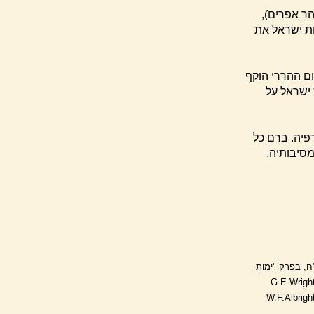
הר אפרים),
ות ישראל את
ם ההררי הוקף
 ישראל על
פיה. ברם כל
מסיבותיה,
"ח, בפרק "ימות
G.E.Wright, The We,
W.F.Albright, Th