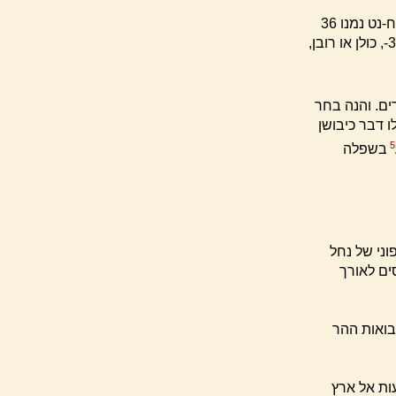
כל ערי חברון ודביר מה טיבן? מה שסתם הכתוב כאן פירש בפרק טו. שם, בפסוקים מח-נט נמנו 36
ערים בהר חברון. מהן שתיים - חברון ודביר - נמנו כאן (בפרק י) בפירוש ואילו שאר ה34-, כולן או רובן,
וקים הנזכרים בפרק י מספרים דבר לכידתן והורשתן של כ40- ערים. והנה בחר
ו דבר כיבושן
5
בשפלה
וני של נחל
ים לאורך
בואות ההר
ות אל ארץ