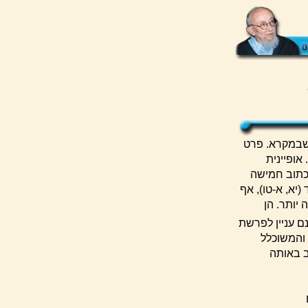
 שבמקרא. פרט
אופיינית
כתוב חמישה
) ואילו לכיבוש הצפון 15 פסוקים בלבד (יא, א-טו), אף
יותר. הן
ם עניין לפרשת
 והמשוכלל
ב באותה