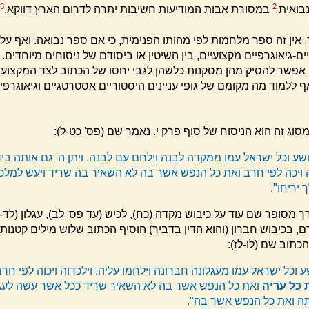
3
2
נבואית
במסורת אבות המודיעות חשיבות יתֵרה לדרום הארץ דווקא.
אין זה ספר מלחמות לפי מהותו הפנימית, כי אם ספר נבואה. ואף על פ
-גיאוגרפיים מקצועיים, בין השיטין או ביסודם של ניסוחים מיוחדים. ע
ן אפשר להסיק מהן מסקנות כלשהן לגבי יחסו של הכתוב לצד המקצועי
ף ללמוד מה מקומם של גופי עניינים היסטוריים אסטרטגיים וגיאוגרפי
סוג זה הוא הניסוח של סוף פרק י. נאמר שם (פס' כט-ל):
ושע וכל ישראל עמו ממקדה לבנה וילחם עם לבנה. ויתן ה' גם אותה בי
 ויכה לפי חרב ואת כל הנפש אשר בה לא השאיר בה שריד ויעש למל
יריחו".
 מסופר שם עוד על כיבוש מקדה (כח), לכיש (עד פס' לב), עגלון (לד-
ם, בכיבוש חברון (והוא הדין בדביר) הוסיף הכתוב שלוש מילים קטנות
 הכתוב שם (לו-לז):
שע וכל ישראל עמו מעגלונה חברונה וילחמו עליה. וילכדוה ויכוה לפי חר
 כל עריה
ואת כל הנפש אשר בה לא השאיר שריד ככל אשר עשה לעגל
תה ואת כל הנפש אשר בה".