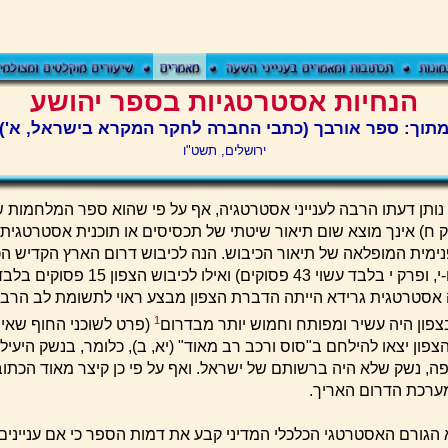
הנחיות אסטרטגיות בספר יהושע
תוך: ספר אורבך (כתבי החברה לחקר המקרא בישראל, א')
ירושלים, תשט"ו
 נותן דעתו הרבה לענייני אסטרטגיה, אף על פי שהוא ספר המלחמות
ק ח) אינך מוצא שום תיאור שיטתי של תכסיסים או תוכנית אסטרטגית. 
ימית המופלאה של תיאור הכיבוש. הנה לכיבוש דרום הארץ הקדיש ה
פרקים גדולים (ו-י, ופרק י בלבד עשוי 43 פסוקים
אסטרטגית גרידא הייתה הדברת הצפון מבצע ראוי לתשומת לב הרבה 
1
בצפון היה עשיר ומפותח וחמוש יותר מבדרום
(פרט לשוכני החוף שאינ
הצפון יצאו להילחם ב"סוס ורכב רב מאוד" (יא, ב), כלומר, בנשק היעיל
ה, נשק שלא היה ברשותם של ישראל. ואף על פי כן קיצר מאוד הכתו
ערכת הדרום האריך.
הגורם האסטרטגי הכלכלי המדיני קבע את דמות הספר כי אם עניינים