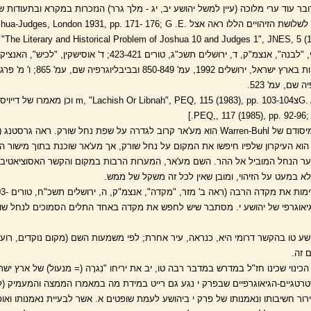
ר עוד ערי מלוכה (עיין למשל יהושע יב, יג - מלך גרר) הנזכרות במקרא ובתעודות שו
נימוקים ומקורות לשלושת הזיהויים הללו ראה אצל , London 1931, pp. 171- 176; G .E
אחרות ראה ז' קלאי, "לבנה", אנצמ"ק, ד, ירושלים תשכ"ג, טורים 423-421; ד' 
לחפירות ארכאולוגיות בארץ ישראל, ירושלים
וראה עוד G. A. Ahlstrצish Or Libnah", PEQ, 115 (1983), pp. 103-104
' 181). נכון הוא העיקרון שלפיו חיפשו את המקום על נחל שורק, אך מע'אר שוכנת בתוך מישור
ר הנחל המוביל אל ההר. השם מע'אר, המערות הרבות במקום והקשר האסוציאטיבי ב
א במעט על הזיהוי, ומובן שאין לכל זה משקל של ממש.
הגיאוגרפי של יהושע י. מסתבר שיש לחפש את מקדה באחד התלים הסמוכים לנחל ש
ע טו בהקשר דרומי היא, כנראה, עיר אחרת; לפי משמעות השם (מקום נוקדים, רועי צ
 זה.
כינוי שכינו חז"ל במדרש במדבר רבה טו, יב את יריחו "נִגרָה (= מנעול) של ארץ ישר
ור חשיבותו ונאמנותו של פרק י ביהושע לעמת שופטים א. אשר לבעיית נאמנותו ואופ