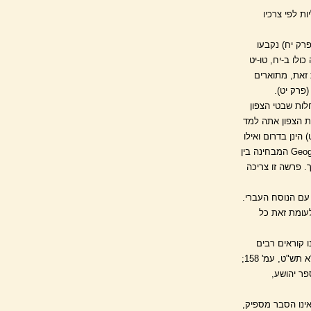
ת לפי צרכיו
פרק יח) נקבעו
לו ב-יח, טו-יט
ת זאת, מתוארים
(פרק יט).
חלות שבטי הצפון
ת הצפון אתה למד
הינן בדרום ואילו
בני לוי, הפחות מיוחסים, נטלו בצפון ובעבר הירדן. אין ספק, שיש בספר יהושע רמז למעין Geographia Sacra המבחינה בין
 פרשה זו צריכה
 עם הנוסח העברי.
לעומת זאת כל
 קוראים רבים
לחוף יהודה בשם שפלה, וכדאי להחזיר דברים לדיוקם. עיין י' ברוור, הארץ - ספר לידיעת ארץ ישראל, ת"א תש"ט, עמ' 158;
יצור-זיידמן, במבוא לספר יהושע,
(ראה: מייזלר, לעיל, הערה 1), אך זה בלבד אינו הסבר מספיק,