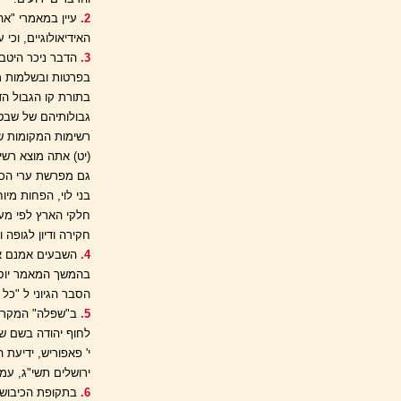
2.
עיין במאמרי "אהו
האידיאולוגיים, וכי 
3.
הדבר ניכר היטב ג
בפרטות ובשלמות מא
בתורת קו הגבול הדר
גבולותיהם של שבטי 
רשימות המקומות של 
(יט) אתה מוצא רשי
גם מפרשת ערי הכהני
חלקי הארץ לפי מעל
חקירה ודיון לגופה ו
4.
השבעים אמנם אינ
בהמשך המאמר יוסבר
הסבר הגיוני ל "כל 
5.
ב"שפלה" המקראית
ירושלים תשי"ג, עמ' 
6.