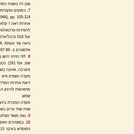
שכן היו בשטח המדוב
7.
עמ' 519 וביבליוגרפיה שם, עמ' 523.
אלסטרם ב- PEQ,, 117 (1985), pp. 92-96; 97-99.]
8.
שם, עמ
מערבה, ואיננה בשע
מקדה השפיע ודאי ל
מתאימות להיגיון 
שמש.
מקדה הנזכרת ביהוש
שהיו שתי ערים בשם
9.
נאה מאוד וקולע ה
10.
המוקדש בעיקר לביר