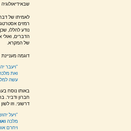
שבאידיאולוגיה 
לאמיתו של דבר, 
רמזים אסטרטגיים
נודע להללו, שכ
הדברים, ואולי א
של המקרא.
דוגמה מעניינת מ
"ויעבר יה
ואת מלכה
עשה למלך 
באותו נוסח בערך
חברון ודביר. בר
דרשוני. וזו לשון
"ויעל יהו
מלכה
ואת
ויחרם או