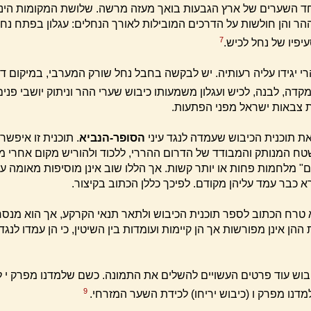
ד השערים של ארץ הגבעות בואך מעזה מרשה. שלושת המקומות הינם,
 והן חולשות על הדרכים המובילות לאורך הנחלים: עגלון בפתח נח
7
יפיו של נחל לכיש.
י יגידו עליה רעותיה. יש לבקשה בחבל נחל שורק המערבי, במיקום ד
קדה, לבנה, לכיש ועגלון משמעותו כיבוש שערי ההר וניתוק יושבי פני
צבאות ישראל מפני הפתעות.
את תוכנית הכיבוש שעמדה לנגד עיני
הסופר-הנביא
. תוכנית זו איפש
 המנותק והמבודד של הדרום ההררי, ללכוד ולהוריש מקום אחרי מקו
ם" מלחמות פחות או יותר קשות. אך הללו שוב אינן מוסיפות מאומה ע
א כבר עמד עליהן מקודם. לפיכך כללן הכתוב בקיצור.
 טרח הכתוב לספר תוכנית הכיבוש ולתאר תנאי הקרקע, אך הוא מנס
ההן אינן מפורשות אך הן קיימות ועומדות בין השיטין, כי הן עמדו לנגד 
בוש עוד פרטים העשויים להשלים את התמונה. כשם שלמדנו מפרק י 
9
מדנו מפרק ו (כיבוש יריחו) לכידת השער המזרחי.