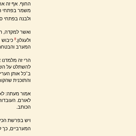
החוף. אף זה אח
משמר בפתחי ההר
ולבנה בפתחי סע
ואשר למקדה, הר
8
ולעגלון.
כיבוש מ
המערב והבטחת 
הרי זה מלמדנו 
להשתלט על השטח
ב"כל אותן הערי
והתוכנית שהקור
אמור מעתה: לא
לאורם. העובדות 
הכותב.
ויש בפרשת הכי
המערביים, כך ל