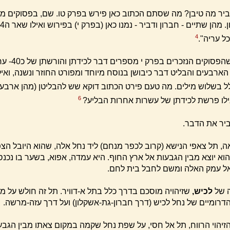
4
כל עריה".
נמצאנו למדים שהפס
ארבעים והבליט דבר כיבושן בנוסח מיוחד ומפורט החוזר ונשנה, ואיל
 בשלוש מילים. מה טעם פירט הכתוב דוקא שש להבליטן (מהן ארבע
6
ילו פרשת לכידתן של עשרות אחרות הבליע?
ר את הדבר.
ה, תל צאפי הנישא (קרוב לכפר מנחם) ליד נחל אלה, שהוא היובל הצפ
וא יוצא מבין הגבעות אל ארץ החוף. היא עמדה, אפוא, בשער בו נכנס
אל עמק האלה ומשם לחבל בית לחם.
ה של
לכיש,
שזיהויה מוסכם בדרך כלל בתל א-דוויר. תל זה חולש על מ
הדרומיים של נחל לכיש (דרך חברון-גת-אשקלון) ועל דרך עזה-מרשה.
הזיהוי הרווח, תל אל חסי, על שפת נחל שקמה במקום צאתו מבין הגבע