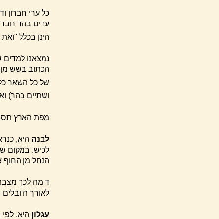
הינן בכלל "ואת 
הכתוב בשש מן ה
של כל השאר כלל
ושתיים בהר) וא
מפת הארץ תסבי
לבנה
היא, כנרא
לכיש, במקום שה
הנחל מן החוף 
דומה לכך מצב
לאורך היובלים 
עגלון
היא, לפי 