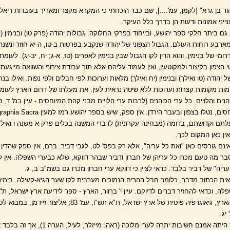
ד בן גרא" [לקמן, עמ'....], שם כבר הוכחתי כי המקרא מקצר ומאריך בעובדות ריאליו
ענייני אמונות ודעות הן בדרך כלל העיקר.
ם ביתר חלקי ספר יהושע, ובייחוד בפרקי החלוקה. גבולות יהודה (פרק טו) ובנימין (
רבע רוחות העולם. הגבול הצפוני של יהודה שנקבע בפרטות ב-טו, ה-יא חוזר ונשנה כו
ומי של בנימין. והוא הדין לקו הגבול שבין בנימין לאפרים (טז, א-ג; יח, יב-יג). לעומ
הצפון בקיצור ולמקוטעין, ואין לעמוד עליהם אלא תוך עבודת צירוף והשוואה מייגעת 
יהודה (טו ואילך) ובנימין (יח ואילך) מלאות וערוכות לפי חבלים ולפי נפות. ואילו בנ
מות מקומות קצרות וערוכות ללא שיטה נראית לעין. את מעלתו של דרום הארץ לעומ
ם והלויים. כל ערי הכוהנים (לרבות ערי הלויים מבני קהת המיוחסים - עיין במ' ד, ט) 
תם וקדושתם, בדומה (מבחינה עקרונית) לדברי המשנה בכלים פרק א משנה ו ואילך.
אין כאן המקום לכך.
ם גורסים כאן "ואת כל עריה", אלא רק בפס' לט, לגבי דביר. ברם, אין ספק שהדין
 מה טעם נזכרו כל עריהן של חברון ודביר שבהר דווקא, שלא כבערי השפלה. אין 
עריה" של דביר בלבד. כדאי לציין כי דווקא ערי חברון נזכרו גם בשמ"ב ב, ג.
 הכתוב מדבר, כלומר חבל ההרים הנמוכים מערבית לקו שער הגיא-קעילה. בימינו
י' פאפוריש, ידיעת הארץ, גיאוגרפיה פיסית של ארץ ישראל, ת"א תש"ו, עמ' 83; אל
יג.
בתקופת הכיבוש היתה אמנם חשיבות יתרה לערי מלוכה 