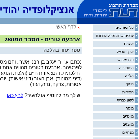
לדף ראשי
כל הערכים
ערכים שהוכנסו לאחרונה
ארבעה טורים - הסבר המושג
אישים
ספר יסוד בהלכה
ארץ ישראל
בית מקדש
נכתבו ע"י ר' יעקב בן רבנו אשר., והם מ
לפרטיהם. ארבעת הטורים מהווים אחת מ
היסטוריה
ההלכתית. והם: אורח חיים (הלכות הנוגעו
הלכה
(דיני ממונות), אבן העזר (דיני אישות), י
אסורות, צדקה, נדה, ועוד)
חינוך
חסידות
יש לך מה להוסיף או להעיר?
לחץ כאן
לשון עברית
מוסר
מועדים
מושגים
מנהגים