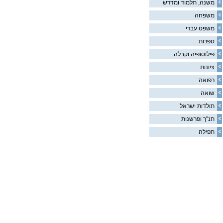
משנה, תלמוד ומדרש
משפחה
משפט עברי
ספרות
פילוסופיה וקבלה
ציונות
רפואה
שואה
תולדות ישראל
תנ"ך ופרשנות
תפילה