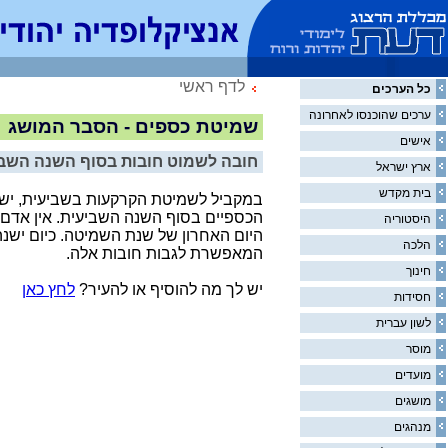
לדף ראשי
כל הערכים
ערכים שהוכנסו לאחרונה
שמיטת כספים - הסבר המושג
אישים
חובה לשמוט חובות בסוף השנה השב
ארץ ישראל
בית מקדש
במקביל לשמיטת הקרקעות בשביעית, יש 
הכספיים בסוף השנה השביעית. אין אדם 
היסטוריה
היום האחרון של שנת השמיטה. כיום ישנה
הלכה
המאפשרת לגבות חובות אלה.
חינוך
יש לך מה להוסיף או להעיר?
לחץ כאן
חסידות
לשון עברית
מוסר
מועדים
מושגים
מנהגים