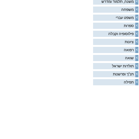
משנה, תלמוד ומדרש
משפחה
משפט עברי
ספרות
פילוסופיה וקבלה
ציונות
רפואה
שואה
תולדות ישראל
תנ"ך ופרשנות
תפילה