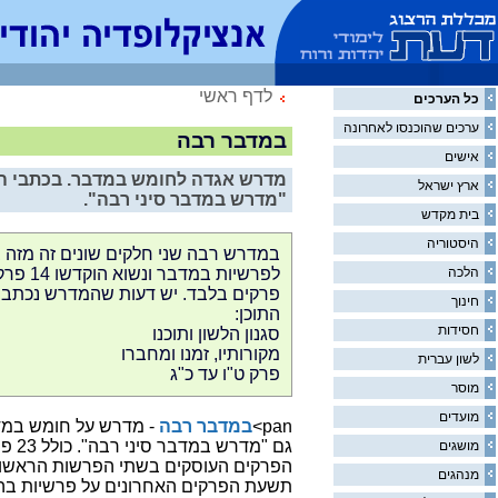
לדף ראשי
כל הערכים
ערכים שהוכנסו לאחרונה
במדבר רבה
אישים
מדרש אגדה לחומש במדבר. בכתבי ה
ארץ ישראל
"מדרש במדבר סיני רבה".
בית מקדש
היסטוריה
במדרש רבה שני חלקים שונים זה מזה 
הלכה
פרקים בלבד. יש דעות שהמדרש נכתב ב
חינוך
התוכן:
חסידות
סגנון הלשון ותוכנו
מקורותיו, זמנו ומחברו
לשון עברית
פרק ט"ו עד כ"ג
מוסר
מועדים
pan>
במדבר רבה
- מדרש על חומש במד
מושגים
הפרקים העוסקים בשתי הפרשות הראשונו
מנהגים
תשעת הפרקים האחרונים על פרשיות בהע