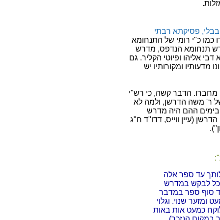
לות.
בבלי, פסיקתא רבתי
 כמו כ"י רומי של התנחומא
רש תנחומא הנדפס, מדרש
דבי אליהו ופיוטי הקליר. גם
ו מדעותיו ומקורותיו יש
מחברו. הדבר קשה, כי רש"י
ל ר' משה הדרשן, ולמה לא
 בימים ההם היה מדרש
שן (עיין ווייס, דדו"ד ח"ג
:
תך עד ספר אלה
יוכל לבקש במדרש
ד סוף ספר במדבר
 ומזער שנוי. וגלוי
וקח כמעט אות באות
ר במקום הנזכר).