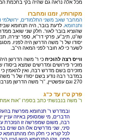
מכל אלה נראה גם שהיה בקי בחכמת המז
מקורותיו, זמנו ומחברו
המחבר שאב משני התלמודים, ירושלמי ו
ותנחומא.
לדעת בובר, היה תנחומא שבידו
שהוציא בובר לאור. חלק שני שואב ממד
שו"ט, תיב"ע, פרקי דר"א, ספר יצירה, תנא 
יסודו של ר' משה הדרשן היה לפניו. מסגנונ
לשער כי לא חובר לפני המאה הי"ב.
ווייס רצה להוכיח
כי ר' משה הדרשן היה 
מזכיר פירושים ומדרשים שמצא ביסודו ש
מזכירם בשם מדרש רבה, ואין להאמין כי
במדבר רבה נודע בשם יסודו של ר' משה הדר
270 וגם עפשטיין, "ר' משה הדרשן מנרבון").
פרק ט"ו עד כ"ג
ר' משה בנבנשתי כתב בספרו "אות אמת"
ובמדרש ר' תנחומא מפרשת בהעלו
הדברים, מי שמסופק באיזה עניין 
רבה, משום שמפרשה זו הנזכרת ע
סיני, שני מדרשים אלו הם שוים במעט
לכל קורא כי חלק הלז מהתנחומא ל
ממנו, וזהו התנחומא הישן (עיין בוב