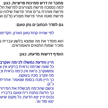
מחבר זה דרש סמיכות פרשיות, כגון:
למה נסמכה פרשת מצורעים לפרשת הלוים
פרשת אזהרת גרים אחר פרשת שילוח טמ
פרשת סוטה אחר פרשת מצורע (פ"ט) ועו
גם לסדר הכתובים נתן טעם:
לפי שהיה קהת טוען הארון, הקדימו 
הוא מסדר את מה שמצא בלשון עברית בלי 
מזכיר שמות התנאים והאמוראים.
הוסיף דרשות מדעתו, כגון:
היין והדעת נמשלו לכימה ועקרב,
כל שעה שכימה נראית ברקיע אין ע
ומשעקרב נראה אין כימה נראית וכו'
מה עקרב מכה בעוקצו,
כך היין מכה בסופו שנאמר: אחרית
כ"ג).
וכשם שהכימה מבשלת את הפירות 
כך הדעת נותנת ריח וטעם בדבריו 
נכנס היין יצא הדעת, כל מקום שיש יי
יצא סוד וגו'.