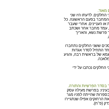
 מאוד.
החלקים. לדעתו היו שני
 המחבר בפעם הראשונה. כל
ו העניינים. אחרי שעבר
, עמד מחבר אחר ושכתב
 פרשת נשא, והאריך
כים ששני החלקים נתחברו
אחד התחיל לסדר אגדות
גמא של בראשית רבה, והגיע
לאכה.
"ג 263) טען כי שני החלקים נכתבו על ידי
בסדר הפרשיות והתורה.
עיניו: בפרשת מעילה עסק
ספרות שהייתה לפניו מגר
ת הרחוקים אפילו שנתגיירו
דק (פ"ח).