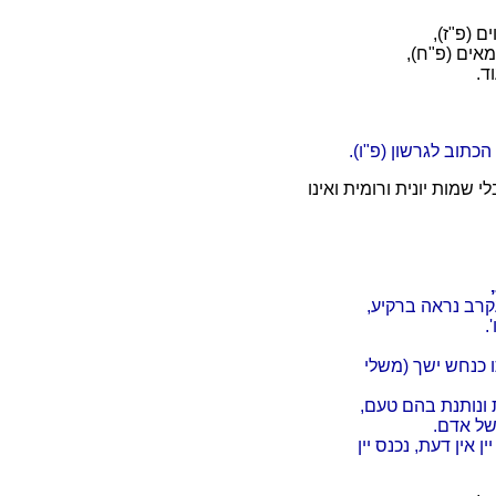
 (פ"ז),
אים (פ"ח),
ד.
הכתוב לגרשון (פ"ו).
שמות יונית ורומית ואינו
קרב נראה ברקיע,
.
ו כנחש ישך (משלי
ונותנת בהם טעם,
של אדם.
ן אין דעת, נכנס יין