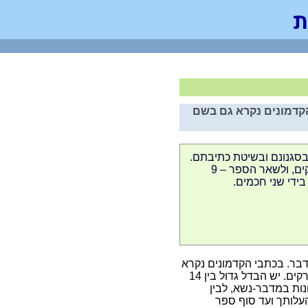
קדמונים נקרא גם בשם
בסגנונם ובשיטת כתיבתם.
לפרשיות במדבר ונשוא הוקדשו 14 פרקים, ולשאר הספר – 9
ידי שני חכמים.
בר.
בכתבי הקדמונים נקרא
גם "מדרש במדבר סיני רבה". כולל 23 פרקים. יש הבדל גדול בין 14
ת במדבר-נשא, לבין
לותך ועד סוף ספר