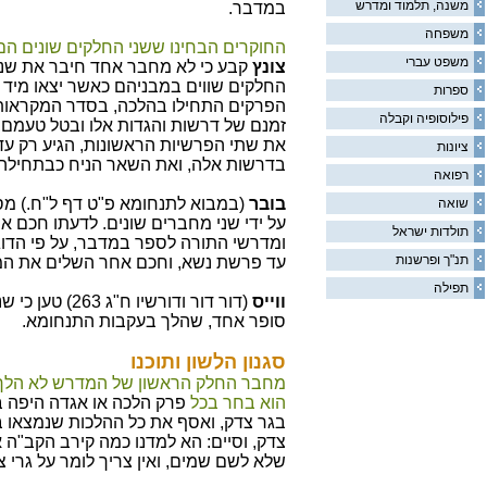
משנה, תלמוד ומדרש
במדבר.
משפחה
החוקרים הבחינו ששני החלקים שונים הם
משפט עברי
צונץ
קבע כי לא מחבר אחד חיבר את שני 
החלקים שווים במבניהם כאשר יצאו מיד
ספרות
הפרקים התחילו בהלכה, בסדר המקראות א
פילוסופיה וקבלה
זמנם של דרשות והגדות אלו ובטל טעמם
את שתי הפרשיות הראשונות, הגיע רק עד
ציונות
בדרשות אלה, ואת השאר הניח כבתחילה.
רפואה
בובר
(במבוא לתנחומא פ"ט דף ל"ח.) מס
שואה
על ידי שני מחברים שונים. לדעתו חכם 
תולדות ישראל
ומדרשי התורה לספר במדבר, על פי הדו
תנ"ך ופרשנות
עד פרשת נשא, וחכם אחר השלים את המ
תפילה
ווייס
(דור דור ודורשיו ח
סופר אחד, שהלך בעקבות התנחומא.
סגנון הלשון ותוכנו
מחבר החלק הראשון של המדרש לא הלך 
הוא בחר בכל
פרק הלכה או אגדה היפה ב
בגר צדק, ואסף את כל ההלכות שנמצאו ב
צדק, וסיים: הא למדנו כמה קירב הקב"ה א
שלא לשם שמים, ואין צריך לומר על גרי צ