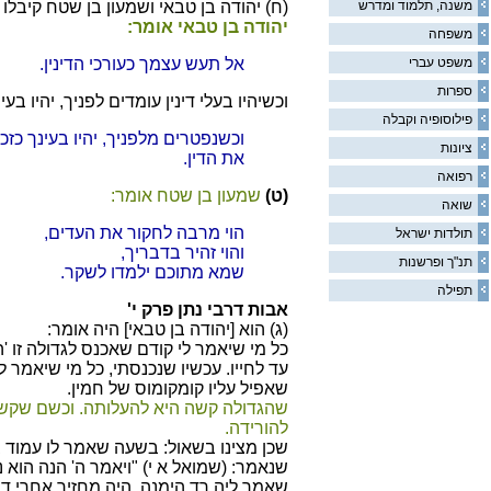
משנה, תלמוד ומדרש
(ח) יהודה בן טבאי ושמעון בן שטח קיבלו
יהודה בן טבאי אומר:
משפחה
משפט עברי
אל תעש עצמך כעורכי הדינין.
ספרות
וכשיהיו בעלי דינין עומדים לפניך, יהיו בע
פילוסופיה וקבלה
וכשנפטרים מלפניך, יהיו בעינך כזכ
ציונות
את הדין.
רפואה
(ט)
שמעון בן שטח אומר:
שואה
הוי מרבה לחקור את העדים,
תולדות ישראל
והוי זהיר בדבריך,
תנ"ך ופרשנות
שמא מתוכם ילמדו לשקר.
תפילה
אבות דרבי נתן פרק י'
(ג) הוא [יהודה בן טבאי] היה אומר:
כל מי שיאמר לי קודם שאכנס לגדולה זו 'ה
עד לחייו. עכשיו שנכנסתי, כל מי שיאמר לי
שאפיל עליו קומקומוס של חמין.
שהגדולה קשה היא להעלותה. וכשם שקשה
להורידה.
שכן מצינו בשאול: בשעה שאמר לו עמוד
שנאמר: (שמואל א י) "ויאמר ה' הנה הוא 
שאמר ליה רד הימנה, היה מחזיר אחרי דוד