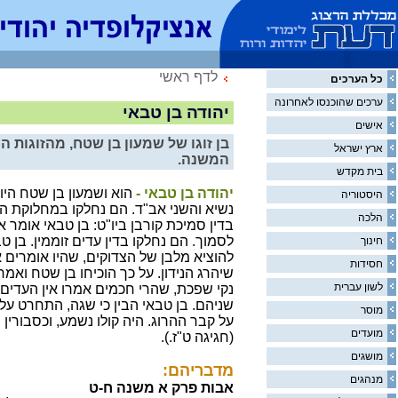
לדף ראשי
כל הערכים
ערכים שהוכנסו לאחרונה
יהודה בן טבאי
אישים
בן זוגו של שמעון בן שטח, מהזוגות 
ארץ ישראל
המשנה.
בית מקדש
יהודה בן טבאי -
הוא ושמעון בן שטח היו
היסטוריה
נשיא והשני אב"ד. הם נחלקו במחלוקת 
הלכה
בדין סמיכת קורבן ביו"ט: בן טבאי אומר א
לסמוך. הם נחלקו בדין עדים זוממין. בן טב
חינוך
להוציא מלבן של הצדוקים, שהיו אומרים אי
חסידות
שיהרג הנידון. על כך הוכיחו בן שטח וא
לשון עברית
נקי שפכת, שהרי חכמים אמרו אין העדים נע
שניהם. בן טבאי הבין כי שגה, התחרט על 
מוסר
על קבר ההרוג. היה קולו נשמע, וכסבורין 
מועדים
(חגיגה ט"ז.).
מושגים
מדבריהם:
מנהגים
אבות פרק א משנה ח-ט