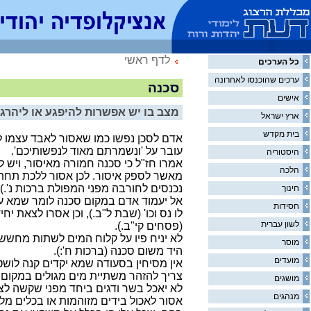
לדף ראשי
כל הערכים
ערכים שהוכנסו לאחרונה
סכנה
אישים
מצב בו יש אפשרות להיפגע או ליהרג.
ארץ ישראל
בית מקדש
אדם לסכן נפשו כמו שאסור לאבד עצמו 
עובר על 'ונשמרתם מאוד לנפשותיכם'.
היסטוריה
אמרו חז"ל כי סכנה חמורה מאיסור, ויש 
הלכה
מאשר לספק איסור. לכן אסור ללכת תחת קי
נכנסים לחורבה מפני המפולת ברכות נ'.).
חינוך
אל יעמוד אדם במקום סכנה לומר שמא עוש
חסידות
לו נס וכו' (שבת ל"ב.), וכן אסרו לצאת יח
לשון עברית
(פסחים קי"ב.).
לא יניח פיו על קלוח המים לשתות מחשש 
מוסר
היד משום סכנה (ברכות ח':).
מועדים
אין מסיחין בסעודה שמא יקדים קנה לושט ו
צריך להזהר משתיית מים מגולים במקום
מושגים
לא יאכל בשר ודגים ביחד מפני שקשה לצ
מנהגים
אסור לאכול בידים מזוהמות או בכלים מ