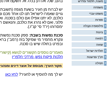
בהם, שכל אלו הן בכלל אל תשקצו את נפ
משנה, תלמוד ומדרש
משפחה
יש לברוח מן העיר בשעת מגפה (תשובת מה
גויים שאמרו לישראל תנו לנו אחד מכם ונה
משפט עברי
כולכם, לא יתנו אפילו אם כולם בסכנה. ואם
ספרות
פלוני, ואם לא נהרג את כולכם, והנאשם
פילוסופיה וקבלה
ימסרוהו (יו"ד סי' קנ"ז.).
ציונות
סכנת נפשות בשבת:
ספק סכנת נפשות 
רפואה
ונקרא מחמיר מי שמיקל בזה (רמב"ן ברא
ובפרט בחולה שיש בו סכנה.
שואה
תולדות ישראל
מאמרים נוספים הקשורים לנושא (קישורי
הלכות פיקוח נפש, מרדכי הלפרין
תנ"ך ופרשנות
תפילה
מקור הערך: מבוסס על אוצר דינים ומנהגים 
יש לך מה להוסיף או להעיר?
לחץ כאן