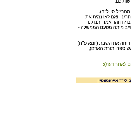
שותיכם.
רי"ל סי' ל"ה).
רגנו, ואם לאו נמית את
 יחדוהו ואמרו תנו לנו
 חייב מיתה מטעם הממשלה -
דוחה את השבת
(יומא פ"ח)
ש ספרו תורת האדם),
ם לאתר דעת):
לי"ד אייזענשטיין