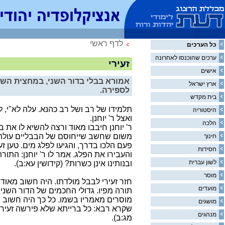
לדף ראשי
כל הערכים
ערכים שהוכנסו לאחרונה
זעירי
אישים
אמורא בבלי בדור השני, במחצית הש
ארץ ישראל
לספירה.
בית מקדש
תלמידו של רב ושל רב כהנא. עלה לא"י, ל
היסטוריה
ואצל ר' יוחנן.
הלכה
ר' יוחנן חיבבו מאוד ורצה להשיא לו את ב
משום שחשב שייחוסם של הבבליים עולה 
חינוך
פעם הלכו בדרך, והגיעו לפלג מים. טען זעי
חסידות
והעבירו את הפלג. אמר לו ר' יוחנן: התו
לשון עברית
ובנותינו אינן כשרות? (קידושין עא:ב).
מוסר
חזר זעירי לבבל מולדתו. היה חשוב מאוד 
מועדים
תורה מפיו. גדולי החכמים של הדור השני
מוסרים מאמריו בשמו. כל כך היה חשוב בע
מושגים
שקרא רבא: כל ברייתא שלא פירשה זעירי
מנהגים
מג:ב).