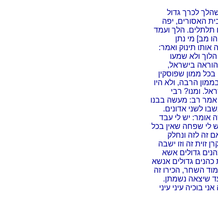
שהלך לכרך גדול
ית האסורים, יפה
לו תלתלים. הלך ועמד
ו מב] מי נתן
אותו תינוק ואמר:
 הלוך ולא שמעו
הוראה בישראל,
 בכל ממון שפוסקין
ממון הרבה, ולא היו
אל. ומנו? רבי
 אמר רב: מעשה בבנו
בו לשני אדונים.
ה אומר: יש לי עבד
יש לי שפחה שאין בכל
אם זה לזה ונחלק
ן זוית זה וזו ישבה
 כהנים גדולים אשא
כהנים גדולים אנשא
מוד השחר, הכירו זה
 עד שיצאה נשמתן.
אני בוכיה עיני עיני