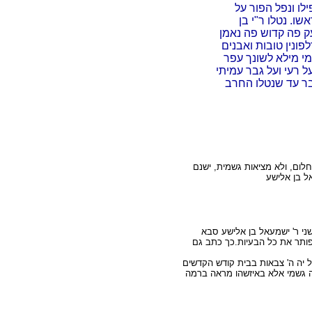
לו ונפל הפור על
ו. נטלו ר"י בן
עק פה קדוש פה נאמן
ונין טובות ואבנים
מי מילא לשונך עפר
ל רעי ועל גבר עמיתי
דבר עד שנטלו החרב
 חלום, ולא מציאות גשמית, ישנם
ל בן אלישע
שני ר' ישמעאל בן אלישע סבא
 פותר את כל הבעיות.כך כתב גם
יה ה' צבאות בבית קודש הקדשים
אה גשמי אלא באיזשהו מראה ברמה