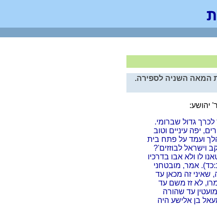
ת המאה השניה לספירה.
' יהושע:
לכרך גדול שברומי.
ם, יפה עיניים וטוב
 הלך ועמד על פתח בית
ב וישראל לבוזזים'?
אנו לו ולא אבו בדרכיו
:כד). אמר, מובטחני
 שאיני זה מכאן עד
רו, לא זז משם עד
מועטין עד שהורה
מעאל בן אלישע היה