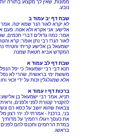
ממונות, שאין לך מקצוע בתורה יותר
נובע.
שבת דף יב עמוד ב
לא יקרא לאור הנר שמא יטה. אמר 
אלישע: אני אקרא ולא אטה. פעם א
אמר: כמה גדולים דברי חכמים, שהי
לאור הנר! רבי נתן אומר: קרא והטה
ישמעאל בן אלישע קריתי והטיתי נ
המקדש אביא חטאת שמנה.
שבת דף לב עמוד א
תנא דבי רבי ישמעאל: כי יפל הנפל מ
מששת ימי בראשית, שהרי לא נפל ו
אלא שמגלגלין זכות על ידי זכאי וחוב
ברכות דף ז עמוד א
תניא, אמר רבי ישמעאל בן אלישע:
להקטיר קטורת לפני ולפנים, וראיתי
צבאות שהוא יושב על כסא רם ונשא
בני, ברכני! - אמרתי לו: יהי רצון 
את כעסך ויגולו רחמיך על מדותיך 
במדת הרחמים ותכנס להם לפנים מש
בראשו.