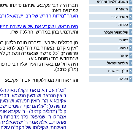
משנה, תלמוד ומדרש
חברו היה רבי עקיבא. שניהם פיתחו שיט
משפחה
לפרטים ראה:
הערך "מידות הדרש של רבי ישמעאל ורבי
משפט עברי
ספרות
היה הראשון שקבע את שלוש עשרה המיד
והשתמש בהן במדרשי ההלכה שלו.
פילוסופיה וקבלה
ציונות
מן הכללים שקבע: "דיברה תורה כלשון בנ
"אין מוקדם ומאוחר בתורה" (מכילתא ב
רפואה
פרשה ז); "כל פרשה שנאמרה ונשנית, לא
שואה
שנתחדש בה" (סוטה ג:א).
תולדות ישראל
היה גדול גם באגדה. העיד עליו רבי טרפון
(מו"ק כח:ב).
תנ"ך ופרשנות
תפילה
והרי אחדות ממחלוקותיו עם ר' עקיבא:
"וכל העם ראים את הקולת ואת הלפי
רואין הנראה ושומעין הנשמע, דברי
עקיבא אומר: רואין הנשמע ושומעין
פרשה ט); "עליהם עוף השמים ישכון
קול" (תהלים קד:יב) - ר' עקיבא או
אמר לו ר' ישמעאל: כלך מדברותיך 
ואהלות... אלא אמר ר' ישמעאל: זה 
האילנות, שקילוסו של הקב"ה עולה 