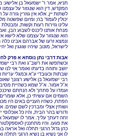
תניא, אמר ר' ישמעאל בן אלישע: 
המקדש, דין הוא שנגזור על עצמנו 
לשתות יין, אלא אין גוזרין גזרה על
יכולין לעמוד בה; ומיום שפשטה מ
עלינו גזירות רעות וקשות, ומבטלת מ
מנחת אותנו ליכנס לשבוע הבן, ואמרי
הוא שנגזור על עצמנו שלא לישא אש
ונמצא זרעו של אברהם אבינו כלה 
לישראל, מוטב שיהיו שוגגין ואל יהיו 
אבות דרבי נתן נוסחא א פרק לח
וכשתפשו את רשב"ג ואת רבי ישמע
יושב ותוהה בדעתו ואומר אוי לנו שא
שבתות וכעובדי ע"א וכמגלי עריות ו
רבי ישמעאל בן אלישע רצונך שאומ
א"ל אמור. א"ל שמא כשהיית מסיב 
ועמדו על פתחך ולא הנחתם שיכנסו 
השמים אם עשיתי כן, אלא שומרים הי
הפתח, כשהיו העניים באים היו מכניס
ושותין אצלי ומברכין לשם שמים. א
ודורש בהר הבית, והיו כל אוכלוסי י
זחה דעתך עליך. אמר לו ישמעאל א
את פגעו. והיו מתחננין לאספקלטור ז
כהן גדול הרגני תחלה ואל אראה במ
לו אני נשיא בן נשיא הרגני תחלה 