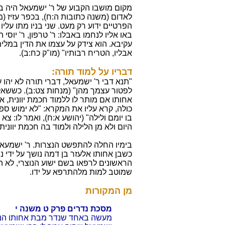
מקום מושבו הקבוע של ר' ישמעאל היה ב
לאדום (משנה כתובות ה:ח), בכפר עזיז (מש
הפרטיים ידוע רק מעט. שני בניו מתו עליו
באו אליו לנחמו באבלו: ר' טרפון, ר' יוסי הג
עקיבא. הוא צידק על עצמו את הדין במלים: 
אבליו, הטריח רבותיו" (מו"ק כח:ב).
דבריו על למוד תורה:
"תנא דבי ר' ישמעאל, דברי תורה לא יהו 
לפטור עצמך מהן" (מנחות צט:ב). כששאל
אחותו אם מותר לו ללמוד חכמת יוונית, 
כולה, קרא עליו את המקרא: "לא ימוש ספ
בו יומם ולילה" (יהושע א:ח), ואמר לו: צא
היום ולא מן הלילה ולמוד בה חכמת יוונית.
בימיו החלה להתפשט הנצרות. ר' ישמעא
כשבן אחותו אלעזר בן דמה נושך על ידי 
הראשונים לרפאו בשם ישוע הנוצרי, לא הנ
שמוטב למות מלהתרפא על ידו.
מן המקורות
מסכת נדרים פרק ט משנה י
מעשה באחד שנדר מבת אחותו הנייה