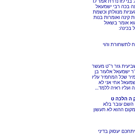
בני לזו נדרת אמר לו
עה בכה רבי ישמעאל
ניות מנוולתן וכשמת
ת קינה ואומרות בנות
וא אומר בשאול
 בכינה:
ח לתשחורת והוי
שביעית גזר ר"ט מעשר
"ר ישמעאל אלעזר בן
יר שכל המחמיר עליו
שמעאל אחי אני לא
ועליו ראיה ללמד...
 ה הלכה ט
 השם עובר בלא
קום ההוא לא תעשון
תחכם יעסוק בדיני