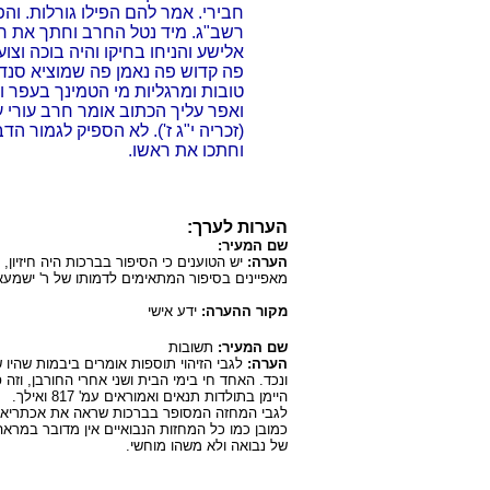
חבירי. אמר להם הפילו גורלות. והפי
רשב"ג. מיד נטל החרב וחתך את ראש
אלישע והניחו בחיקו והיה בוכה וצו
פה קדוש פה נאמן פה שמוציא סנדלפ
טובות ומרגליות מי הטמינך בעפר ו
ואפר עליך הכתוב אומר חרב עורי ע
(זכריה י"ג ז'). לא הספיק לגמור ה
וחתכו את ראשו.
הערות לערך:
שם המעיר:
הערה:
יש הטוענים כי הסיפור בברכות היה חיזיון,
מאפיינים בסיפור המתאימים לדמותו של ר' ישמעא
מקור ההערה:
ידע אישי
שם המעיר:
תשובות
הערה:
לגבי הזיהוי תוספות אומרים ביבמות שהיו 
ונכד. האחד חי בימי הבית ושני אחרי החורבן, וזה
היימן בתולדות תנאים ואמוראים עמ' 817 ואילך.
לגבי המחזה המסופר בברכות שראה את אכתריאל 
כמובן כמו כל המחזות הנבואיים אין מדובר במר
של נבואה ולא משהו מוחשי.