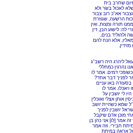
מיום שחרב בית
שלא לאכול בשר ולא
 הצבור אא"כ רוב צבור
לכות הרשעה, שגוזרת
מנו תורה ומצות, ואין
 לה: לישוע הבן, דין
ה ולהוליד בנים,
מאליו, אלא הנח להם
מזידין.
אל ליהרג היה רשב"ג
נו נהרגין כמחללי
כשופכי דמים. אמר לו
ר לפניך דבר אחד?
בסעודה באו עניים
ויאכלו. אמר לו
ו לי יושבין על
ין אותן אצלי ואוכלין
"ל שמא כשהיית יושב
שראל יושבין לפניך
חי מוכן אדם שיקבל
ה אמר [לו] אני כהן בן
יתת חבירי. וזה אמר
ואל אראה במיתת