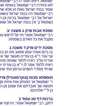
ישמעאל וייפוה אמר לו רבי ישמעאל 
לאו והתירו רבי ישמעאל באותה ש
ואמר בנות ישראל נאות הן אלא שהע
רבי ישמעאל היו בנות ישראל נושאו
ישראל אל רבי ישמעאל בכינה וכן ה
(שמואל ב' א') בנות ישראל אל שאול
מסכת אבות פרק ג משנה יב
רבי ישמעאל אומר הוי קל לראש ונו
מקבל את כל האדם בשמחה:
מסכת ידים פרק ד משנה ג
בו ביום אמרו עמון ומואב מה הן ב
עני וגזר ר"א בן עזריה מעשר שני א
עזריה עליך ראיה ללמד שאתה מחמ
ראיה ללמד אמר לו ר"א בן עזריה י
שניתי מסדר השנים טרפון אחי שינה 
תוספתא מכות (צוקרמאנדל) פרק
ר' ישמעאל או' המוחק אות אחת מן
תעשה שנ' ואבדתם את שמם מן המ
כן לי"י אלהיכם:
ברכות דף סג עמוד ב
דתנן, רבי ישמעאל אומר: הרוצה שי