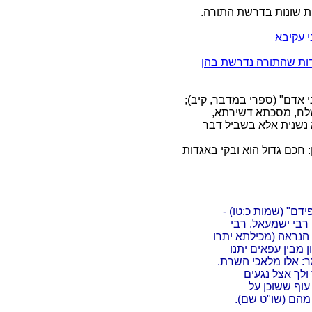
ות שונות בדרשת התורה.
 עקיבא
ות שהתורה נדרשת בהן
י אדם" (ספרי במדבר, קיב);
שלח, מסכתא דשירתא,
 נשנית אלא בשביל דבר
: חכם גדול הוא ובקי באגדות
דם" (שמות כ:טו) -
 רבי ישמעאל. רבי
 הנראה (מכילתא יתרו
 מבין עפאים יתנו
מר: אלו מלאכי השרת.
ולך אצל נגעים
עוף ששוכן על
מהם (שו"ט שם).