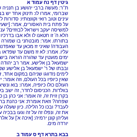
גיטין דף נח עמוד א
ת"ר: מעשה ברבי יהושע בן חנניה 
שברומי, אמרו לו: תינוק אחד יש בב
עינים וטוב רואי וקווצותיו: סדורות 
על פתח בית האסורים, אמר: [ישעיה
למשיסה יעקב וישראל לבוזזים? ענה 
הלא ה' זו חטאנו לו ולא אבו בדרכיו
בתורתו. אמר: מובטחני בו שמורה 
העבודה! שאיני זז מכאן עד שאפדנו
עליו. אמרו: לא זז משם עד שפדאו ב
ימים מועטין עד שהורה הוראה בישר
ישמעאל בן אלישע. אמר רב יהודה
ובבתו של ר' ישמעאל בן אלישע שנש
לימים נזדווגו שניהם במקום אחד, ז
שאין כיופיו בכל העולם, וזה אומר: 
העולם כולו כיופיה, אמרו: בוא ונשי
בוולדות. הכניסום לחדר, זה ישב בקר
בקרן זוית זה, זה אומר: אני כהן בן
שפחה? וזאת אומרת: אני כהנת בת 
לעבד? ובכו כל הלילה. כיון שעלה ע
את זה, ונפלו זה על זה וגעו בבכיה
ועליהן קונן ירמיה: [איכה א'] על אלה 
יורדה מים.
בבא בתרא דף ס עמוד ב