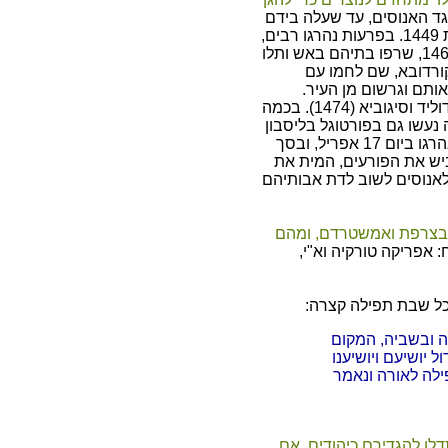
ד האנוסים, עד שעלה בידם
לעורר פרעות באנוסים בעיר טולידו בשנת 1449. בפרעות נהרגו רבים,
ובזזו את רכושם. שוב פרעו בהם בשנת 1467, שרפו בתיהם באש ותלו
1 עשו כן בעיר קורדובא, שם לחמו עם
ותם וגרשום מן העיר.
הפרעות התפשטו מעיר לעיר ובהם ואלאדוליד וסיגוביא (1474). בכמה
נעשו גם בפורטוגל בליסבון
בשנת 1506. יותר מחמש מאות אנוסים נהרגו ביום 17 אפריל, ובסך
ניש את הפורעים, המית את
לאנוסים לשוב לדת אבותיהם
ם בצרפת ואמשטרדם, ומהם
 אפריקה טורקיה וא"י,
כל שבת תפילה קצרה:
 ובשביה, המקום
 יושיעם ויושיענו
פילה לאורה ונאמר
לו להגדירם כיהודים, אם