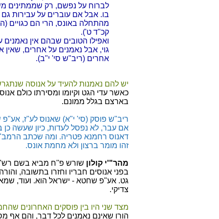
לברוח על נפשם, רק שממתינים משו
בו. אבל אם עוברים על עבירות גם
מהתחלה באונס, הרי הם כגויים (הגה
קכ"ד ט').
ואפילו הטובים שבהם אין נאמנים 
גוי, אבל נאמנים על אחרים, שאין 
אחרים (ריב"ש סי' י"ב).
יש להם נאמנות להעיד על אנוסה שנתגר
כאשר עדי הגט וקיומו ומסירתו כולם אנו
בארצם בגלל ממונם.
ריב"ש פוסק (סי' י"א) שאנוס לע"ז, אע"פ 
אם עבר, לא נפסל לעדות, כיון שעשה כן ב
דאנוס רחמנא פטריה. ומה שכתב הרמב"'
זהו מומר ברצון ולא מחמת אונס.
מהר"'י קולון
שורש פ''ח מביא בשם רש"
בפני אנוסים חבריו וחזרו בתשובה, והורה
גט. אע"פ שחטא - ישראל הוא. ועוד, שמא
צדיקי.
מצד שני היו בין פוסקים האחרונים שהחמ
הורו שאינם נאמנים לכל דבר, והם אף מ