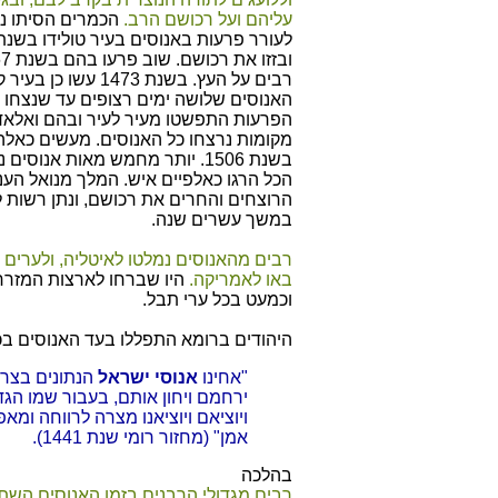
עליהם ועל רכושם הרב.
הכמרים הסיתו נג
רבים על העץ. בשנת 473
האנוסים שלושה ימים רצופים עד שנצחו א
מקומות נרצחו כל האנוסים. מעשים כאלה 
הכל הרגו כאלפיים איש. המלך מנואל הע
הרוצחים והחרים את רכושם, ונתן רשות 
במשך עשרים שנה.
רבים מהאנוסים נמלטו לאיטליה, ולערי
באו לאמריקה.
היו שברחו לארצות המזרח:
וכמעט בכל ערי תבל.
היהודים ברומא התפללו בעד האנוסים ב
"אחינו
אנוסי
ישראל
הנתונים בצרה
ירחמם ויחון אותם, בעבור שמו הגדול
ויוציאם ויוציאנו מצרה לרווחה ומא
אמן" (מחזור רומי שנת 1441).
בהלכה
רבים מגדולי הרבנים בזמן האנוסים השתד