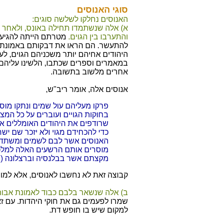
סוגי האנוסים
האנוסים נחלקו לשלשה סוגים:
א) אלה שנשתמדו תחילה באונס, ולאחר 
והתערבו בין הגוים.
מטרתם הייתה להגיע
להתעשר. הם הראו את דבקותם באמונת
היהודים אחיהם יותר משכניהם הגוים, לע
במאמרים וספרים שכתבו, הלשינו עליהם 
אחרים מלשוב בתשובה.
אנוסים אלה, אומר ריב"ש,
פרקו מעליהם עול שמים ונתקו מוסר
בחוקות הגויים ועוברים על כל המצו
שרודפים את היהודים האומללים אש
כדי להכחידם מגוי ולא יזכר שם ישר
האנוסים אשר לבם לשמים ומשתדל
מוסרים אותם הרשעים האלה למלכו
מקצתם אשר בבלנסיה וברצלונה (שו"
קבוצה זאת לא נחשבו לאנוסים, אלא למו
ב) אלה שנשאר בלבם כבוד לאמונת אבותם
שמרו לפעמים גם את חוקי היהדות. עם 
למקום שיש בו חופש דת.