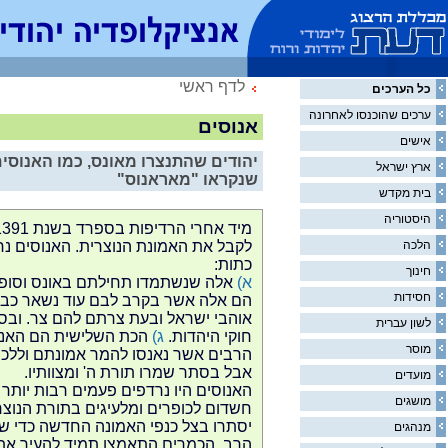
לדף ראשי
כל הערכים
ערכים שהוכנסו לאחרונה
אנוסים
אישים
יהודים שהתנצרו מאונס, כמו האנוסי
ארץ ישראל
שנקראו "מאראנוס"
בית מקדש
היסטוריה
הלכה
לקבל את האמונת הנוצרית. האנוסים נ
כתות:
חינוך
א)
אלה שנשתמדו תחילתם באונס וסופם
חסידות
הם אלה אשר בקרב לבם עוד נשאר כבוד 
אוהבי ישראל ובעת צרתם להם צר. וב
לשון עברית
חוקי היהדות.
ג)
הכת השלישית הם האנוס
מוסר
הרבים אשר נאנסו להמר אמונתם וללכת
אבל בסתר שמרו תורת ה' ומצוותיו.
מועדים
האנוסים היו נרדפים פעמים רבות יותר מ
מושגים
חשדום לכופרים ומלעיגים בתורת הנוצרי
יסתרו בצל כנפי האמונה החדשה כדי שת
מנהגים
הרב. הכמרים התאמצו תמיד להעיר את 