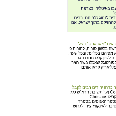
בו באיטליה, בצרפת
.
ית לנהוג כלפיהם. רבים
להחזיקם בתוך ישראל, אם
.
קראים "מאראנוס" בשל
ה בלשון סורית, להורות כי
יא מפיהם בכל עת ובכל שעה.
 לשון קללה וחרם. גם
 בפורטוגל שאכלו בשר חזיר
באליאריק קראו אותם
ד אחרי הרדיפות בספרד בשנת 1391 הוכרחו יהודים רבים לקבל
והם נקראו Conversos (עי' תשובת הרא"ש כלל
י"ז ט' השם "מוחלף" למומר). בפורטוגל נקראו Christaos
מספר האנוסים בספרד
בה לאינקוויזיציה ולגרוש