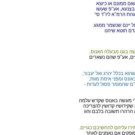
ם ממונם או כיוצא
 בצנעא, אע"פ שעשו
ת הרמ''א ליו"ד סי'
על יינם שנשמר ממגע
אדם חוטא שיהנו
שה בגט מבעלה האנוס,
סים, אע"פ שהם נשארים
שהוא בכלל יהרג ואל יעבור,
אונס ומפני אימת מוות,
ם שהמומר פסול לעדות -
י מעשה באנוס שקדש עלמה
 שקידושיו קדושין להצריכה
 הרהרו תשובה בלבם והוו
ירו עליהם להחשיבם כגויים.
סופקים אם נאמנים לאחר