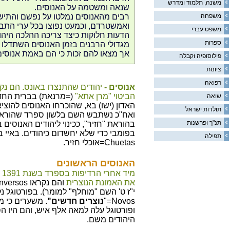
משנה, תלמוד ומדרש
שנאה ומשטמה על האנוסים.
משפחה
רבים מהאנוסים נמלטו על נפשם והתיש
ואמשטרדם, וכמעט נפוצו בכל ערי התבל
משפט עברי
הדעות חלוקות כיצד צריכה ההלכה היהוד
ספרות
מגדולי הרבנים בזמן האנוסים השתדלו 
אך מצאו להם זכות כי הם באמת אנוסים
פילוסופיה וקבלה
ציונות
רפואה
אנוסים -
יהודים שהתנצרו באונס. הם נ
הביטוי "מרן אתא"
(=מרנאת) בברית החדש
שואה
האדון (ישו) בא, שהוכרחו האנוסים להוצ
תולדות ישראל
ואח"כ נשתבש השם בלשון ספרד שהוראתו
תנ"ך ופרשנות
בהוראת "חזיר", ככינוי ליהודים האנוסים
בפומבי כדי שלא יחשדום כיהודים. באיי 
תפילה
Chuetas=אוכלי חזיר.
האנוסים הראשונים
מי
את האמונת הנוצרית
Novos="
נוצרים חדשים"
. משערים כי 
ופורטוגל עלה למאה אלף איש, והם היו הסי
היהודים משם.