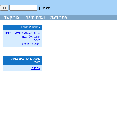
חפש ערך
אתר דעת
ועדת היגוי
צור קשר
ערכים קרובים
אונס (מעשה בכפיה ובאיום)
ייהרג ואל יעבור
מומר
יצחק בר ששת
נושאים קרובים באתר
דעת
אנוסים