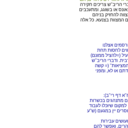
י הריב"ש צריכים חקירה
ונס או בשוגג, ומתעכבים
ווה להחזיק בניהם
ם המצוות בצנעא. כל אלה
רסמים אצלנו
וים לחסות תחת
יל (=להציל ממונם)
בית. ודברי הריב"ש
המציאות" (= קשה
ם או לא, ומפני
א דף רי"ב):
ם מתנהגים בכשרות
למקום שיוכלו לעבוד
סרים יין במגעם (ש"ע
ועושים עבירות
הרים, ואפשר להם