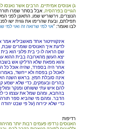
ג) אנוסים אמיתיים. הרבים אשר נאנסו ל
הגויים בפרהסיה,
אבל בסתר שמרו תורת ה
הנוצרים, וירשוריש שמו, התאונן לפני ה
תפילתם, ובעת שהרימו את גווית ישו לפנ
לבו ואומר: "
אוי למי שרואה זה ואוי למי ש
אינקוויזיטור אחד מאשביליא אמר 
לדעת איך האנוסים שומרים שבת, נ
שם הראה לו כי בית פלוני הוא בית א
יצא העשן מהארובה בבית ההוא עם
והוא מפאת שלא הדליקו אש בשבת. 
אחר היה בספרד, שהיה אוכל כל הש
לאכול כן בפסח ולא ייחשד, באמרו
אינה סובלת חמץ. בראש השנה הולכ
בהרים ובעמקים, כדי שלא ישמע קול
להם איש עתי ששוחט ומנקר ומוליך 
בהחבא, ומהם שמל את עצמו כי לא
הדבר. ומהם מי שהביא ספר תורה 
כדי שלא יכירוה (על פי שבט יהודה הוצאת 
רדיפות
האנוסים נרדפו פעמים רבות יותר מהיהוד
וללועגים לתורה הנוצרית בקרב לבם, ובגל