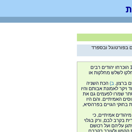
ם בפורטוגל ובספרד
מיד אחרי הרדיפות בספרד בשנת 1391 הוכרחו יהודים רבים
חלקו לשלש מחלקות או
 ברצון.
ב)
הכת השניה
ויקר לאמונת אבותם והיו
סתר שמרו לפעמים גם את
ים האמיתיים. והם היו
 בחוקי הגויים בפרהסיא,
יהודים אמיתיים, כי
ת בקרב לבם, ורק בגלוי
גן עליהם ועל רכושם
ההמון ולעורר בקרבם