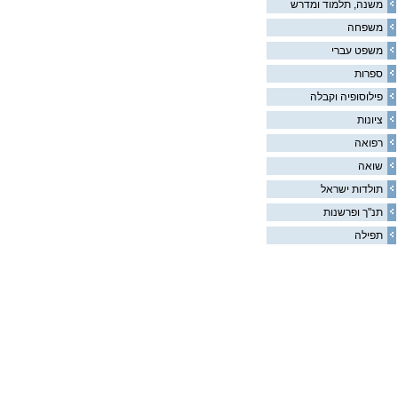
משנה, תלמוד ומדרש
משפחה
משפט עברי
ספרות
פילוסופיה וקבלה
ציונות
רפואה
שואה
תולדות ישראל
תנ"ך ופרשנות
תפילה