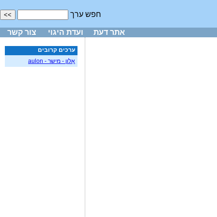
חפש ערך
אתר דעת
ועדת היגוי
צור קשר
ערכים קרובים
אֵלון - מישר - aulon