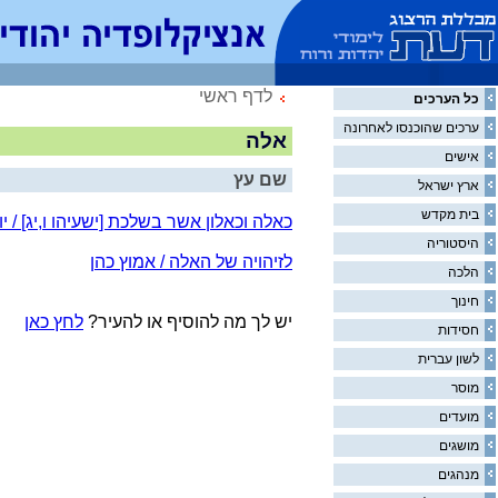
לדף ראשי
כל הערכים
ערכים שהוכנסו לאחרונה
אלה
אישים
שם עץ
ארץ ישראל
בית מקדש
כאלה וכאלון אשר בשלכת [ישעיהו ו,יג] / יו
היסטוריה
לזיהויה של האלה / אמוץ כהן
הלכה
חינוך
יש לך מה להוסיף או להעיר?
לחץ כאן
חסידות
לשון עברית
מוסר
מועדים
מושגים
מנהגים