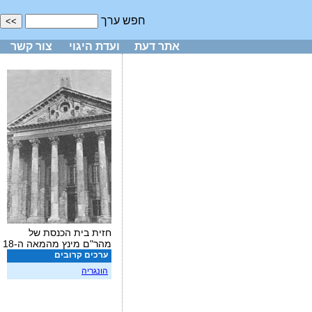
חפש ערך
אתר דעת
ועדת היגוי
צור קשר
חזית בית הכנסת של
מהר"ם מינץ מהמאה ה-18
ערכים קרובים
הונגריה