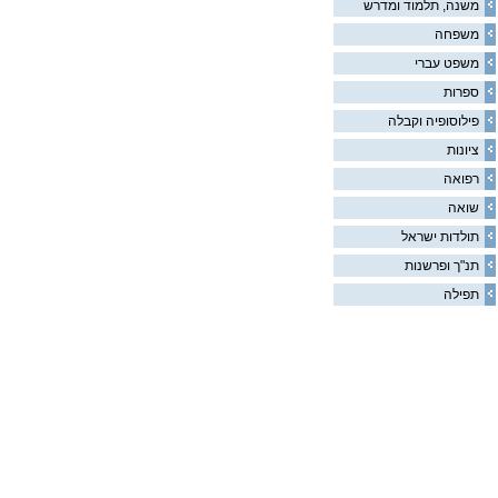
משנה, תלמוד ומדרש
משפחה
משפט עברי
ספרות
פילוסופיה וקבלה
ציונות
רפואה
שואה
תולדות ישראל
תנ"ך ופרשנות
תפילה