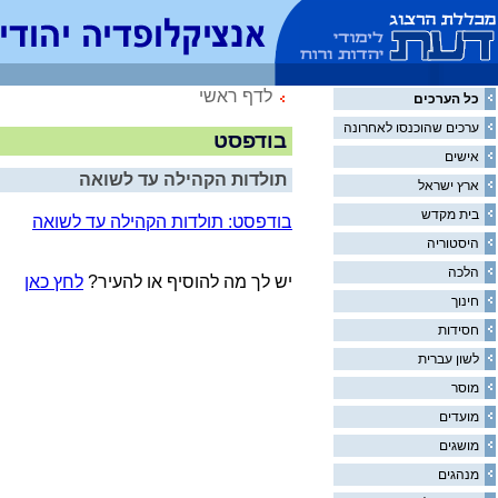
לדף ראשי
כל הערכים
ערכים שהוכנסו לאחרונה
בודפסט
אישים
תולדות הקהילה עד לשואה
ארץ ישראל
בית מקדש
בודפסט: תולדות הקהילה עד לשואה
היסטוריה
הלכה
יש לך מה להוסיף או להעיר?
לחץ כאן
חינוך
חסידות
לשון עברית
מוסר
מועדים
מושגים
מנהגים