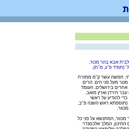
ו לבית אבא בהר מכור,
 (תמיד פ"ג, מ"ח).
רחי, חמשה עשר ק"מ ממזרח
לים המלח, בראש הרי מכוור, בגובה 760 מטר מעל פני הים. הרים
אחרים בירושלים. העומד
בר הירדן וארץ מואב.
כדי להודיע על ראשי
 (תוספתא ראש השנה פ"ב,
כוור.
מכוור, המתנשא על פני כל
על פני הים התיכון. המלך אלכסנדר
המלכה שלומציון הפקידה