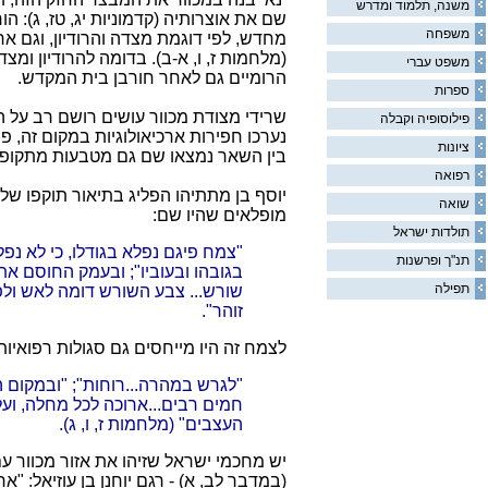
משנה, תלמוד ומדרש
שם את אוצרותיה (קדמוניות יג, טז, ג): 
משפחה
מחדש, לפי דוגמת מצדה והרודיון, וגם א
(מלחמות ז, ו, א-ב). בדומה להרודיון ומצ
משפט עברי
הרומיים גם לאחר חורבן בית המקדש.
ספרות
שרידי מצודת מכוור עושים רושם רב על ה
פילוסופיה וקבלה
נערכו חפירות ארכיאולוגיות במקום זה, פ
ציונות
בין השאר נמצאו שם גם מטבעות מתקופת
רפואה
יוסף בן מתתיהו הפליג בתיאור תוקפו של מ
שואה
מופלאים שהיו שם:
תולדות ישראל
"צמח פיגם נפלא בגודלו, כי לא נפל
תנ"ך ופרשנות
בגובהו ובעוביו"; ובעמק החוסם את 
תפילה
שורש... צבע השורש דומה לאש ולפ
זוהר".
לצמח זה היו מייחסים גם סגולות רפואיות
"לגרש במהרה...רוחות"; "ובמקום הז
חמים רבים...ארוכה לכל מחלה, וע
העצבים" (מלחמות ז, ו, ג).
יש מחכמי ישראל שזיהו את אזור מכוור עם
(במדבר לב, א) - רגם יוחנן בן עוזיאל: "