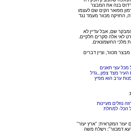
הורדוס בנה את המבצר
רמון מפואר הקים שם לעצמו
דה, החזיקה מכוור מעמד נגד
מבקר שם, אבל עדיין לא
רט לאי אלה סקרים חלקיים.
 מלכי החשמונאים.
בצר מכוור, וציין דברים
 מכל עצי תאנים
העיר מצד צפון...גדל
נות ערב הוא מפיץ
:
ה נוזלים מעיינות
ל הכל- למחלת
 יעזר המקראית: "ארץ יעזר"
ארעא דמכוור"; וישלח משה