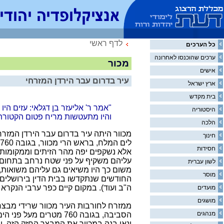
לדף ראשי
כל הערכים
ערכים שהוכנסו לאחרונה
מכור
אישים
עיר בדרום עבר הירדן המזרחי
ארץ ישראל
בית מקדש
"אמר ר' אליעזר בן דגלאי: עזים הי
היסטוריה
והיו מתעטשות מריח פטום הקטורת"
הלכה
מכוור היתה עיר בדרום עבר הירדן המז
חינוך
חסידות
אלא נשקפים יפה מהר הזיתים וממקומות 
עליהם משקיף על פני שטח נרחב בתחום ע
לשון עברית
משום כך היו משיאים גם עליהם משואות, 
מוסר
החודשים שנתקדשו בבית הדין בירושלים
ה"ב ועוד). במקום קיים כפר ערבי הנקרא מ
מועדים
מושגים
ממזרח לחורבות העיר מכוור שרידי מבצר 
מנהגים
הסביבה, בגובה 760 מטרים מ
ינאי בנה במכוור את המבצר החזק הזה, ו