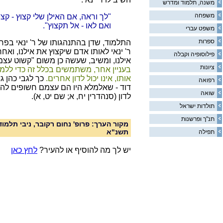
משנה, תלמוד ומדרש
משפחה
"לך וראה, אם האילן שלי קצוץ - ק
ואם לאו - אל תקצוץ".
משפט עברי
ספרות
התלמוד, שדן בהתנהגותו של ר' ינאי בפרש
ר' ינאי לאותו אדם שיקצוץ את אילנו, ואחר 
פילוסופיה וקבלה
אילנו, ומשיב, שעשה כן משום "קשוט עצמ
ציונות
בעניין אחר, משתמשים בכלל זה כדי ללמד
אותו, אינו יכול לדון אחרים.
כך לגבי כהן גד
רפואה
דוד - שאלמלא היו הם עצמם חשופים להעמ
שואה
לדון (סנהדרין יח, א; שם יט, א).
תולדות ישראל
תנ"ך ופרשנות
מקור הערך: פרופ' נחום רקובר, ניבי תלמ
תשנ"א
תפילה
יש לך מה להוסיף או להעיר?
לחץ כאן