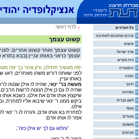
לדף ראשי
כל הערכים
ערכים שהוכנסו לאחרונה
קשוט עצמך
אישים
קשוט עצמך ואחר קשוט אחרים: לפני
ארץ ישראל
עצמך כראוי באותו עניין
(בבא בתרא ס,
בית מקדש
יפה מעשיך תחילה, ורק אחר כך יפה מע
היסטוריה
לפני שאתה דורש משהו מאחרים, דאג שת
הלכה
באותו עניין.
מעשה בר' ינאי,
שהיה לו אילן שנטה לרש
חינוך
שהיה לו גם כן אילן הנוטה לרשות הרבים.
חסידות
שיקצוץ אותו אדם את אילנו. כשבא אותו אד
לשון עברית
ביקש ממנו ר' ינאי שיבוא אליו למחרת, ובל
אילנו.
מוסר
למחרת בא אותו אדם, והורה לו ר' ינאי לק
מועדים
אמר לו אותו אדם:
מושגים
"והלוא גם לך יש אילן כזה",
מנהגים
השיב לו ר' ינאי: