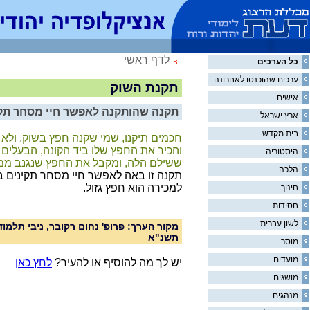
לדף ראשי
כל הערכים
ערכים שהוכנסו לאחרונה
תקנת השוק
אישים
תקנה שהותקנה לאפשר חיי מסחר תקינ
ארץ ישראל
בית מקדש
חכמים תיקנו, שמי שקנה חפץ בשוק, ולא י
והכיר את החפץ שלו ביד הקונה, הבעלים
היסטוריה
ששילם הלה, ומקבל את החפץ שנגנב ממנ
הלכה
תקנה זו באה לאפשר חיי מסחר תקינים
למכירה הוא חפץ גזול.
חינוך
חסידות
לשון עברית
מקור הערך: פרופ' נחום רקובר, ניבי תלמ
תשנ"א
מוסר
מועדים
יש לך מה להוסיף או להעיר?
לחץ כאן
מושגים
מנהגים