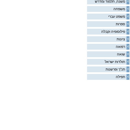
משנה, תלמוד ומדרש
משפחה
משפט עברי
ספרות
פילוסופיה וקבלה
ציונות
רפואה
שואה
תולדות ישראל
תנ"ך ופרשנות
תפילה