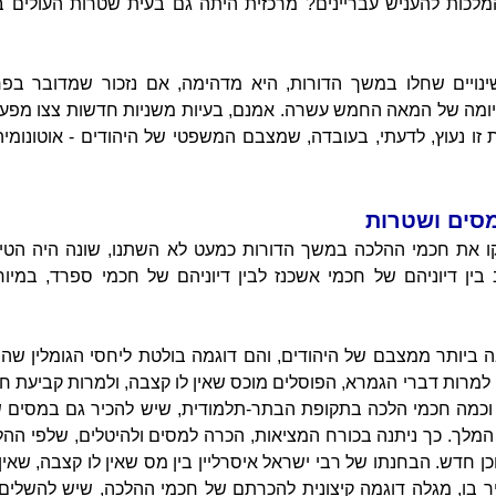
מלכות להעניש עבריינים? מרכזית היתה גם בעית שטרות העולים ב
שינויים שחלו במשך הדורות, היא מדהימה, אם נזכור שמדובר ב
יומה של המאה החמש עשרה. אמנם, בעיות משניות חדשות צצו מפע
ת זו נעוץ, לדעתי, בעובדה, שמצבם המשפטי של היהודים - אוטונומי
מסים ושטרות
 את חכמי ההלכה במשך הדורות כמעט לא השתנו, שונה היה הטיפ
בין דיוניהם של חכמי אשכנז לבין דיוניהם של חכמי ספרד, במיוח
 ביותר ממצבם של היהודים, והם דוגמה בולטת ליחסי הגומלין שה
 למרות דברי הגמרא, הפוסלים מוכס שאין לו קצבה, ולמרות קביעת ח
ה וכמה חכמי הלכה בתקופת הבתר-תלמודית, שיש להכיר גם במסים 
המלך. כך ניתנה בכורח המציאות, הכרה למסים ולהיטלים, שלפי ההלכ
ן חדש. הבחנתו של רבי ישראל איסרליין בין מס שאין לו קצבה, שאין 
ר בו, מגלה דוגמה קיצונית להכרתם של חכמי ההלכה, שיש להשלים 