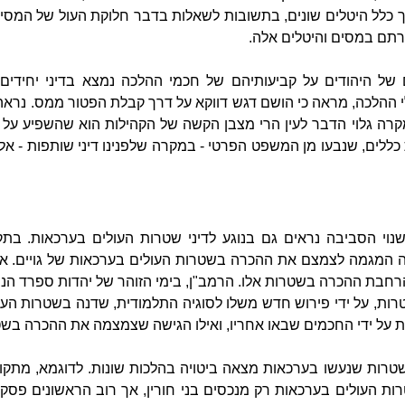
כלל היטלים שונים, בתשובות לשאלות בדבר חלוקת העול של המסים 
רתם במסים והיטלים אלה.
ל היהודים על קביעותיהם של חכמי ההלכה נמצא בדיני יחידים 
ההלכה, מראה כי הושם דגש דווקא על דרך קבלת הפטור ממס. נראה
ה גלוי הדבר לעין הרי מצבן הקשה של הקהילות הוא שהשפיע על ה
כללים, שנבעו מן המשפט הפרטי - במקרה שלפנינו דיני שותפות - א
 ושנוי הסביבה נראים גם בנוגע לדיני שטרות העולים בערכאות. בת
, עד המאה ה- 13, גברה המגמה לצמצם את ההכרה בשטרות העולים בערכאות של גויי
רחבת ההכרה בשטרות אלו. הרמב"ן, בימי הזוהר של יהדות ספרד הנ
רות, על ידי פירוש חדש משלו לסוגיה התלמודית, שדנה בשטרות העול
על ידי החכמים שבאו אחריו, ואילו הגישה שצמצמה את ההכרה בשט
ות שנעשו בערכאות מצאה ביטויה בהלכות שונות. לדוגמא, מתקופ
רות העולים בערכאות רק מנכסים בני חורין, אך רוב הראשונים פסקו