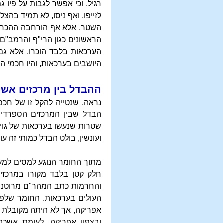
רגיל, וכי אפשר לגבות על פיו
לזייפו, ואף ניסו, לא תמיד בהצ
השטר, אלא אף הורחבה ההכרה 
הראשונים כגון הרי"ף והרמב"ם
הערכאות בלבד הוכרו, אלא גם פ
היושבים בערכאות, והיו חכמי ה
ההבדל בין מרכזים אשכ
נראה, שנטייה להקל זו של חכמ
הבדל שבין המרכזים הספרדיי
שטרות שנעשו בערכאות של גויים
ועונשין, בולט הבדל כמותי זה עוד
מתוך החומר הנוגע למסים למעל
חלק קטן בלבד מקורו במרכזי
והחרמות כתב המהר"ם מרוטנבר
העולים בערכאות. החומר שלפנ
אפריקה, אך לא היתה מקובלת ב
ובצפון אפריקה, לעומת אשכנ