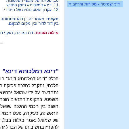
10. פסילה של מעשי השלטונות
דיני שמיטה - מקורות והרחבות
11. דינא דמלכותא בזמן החדש
12. עקרון האוטונומיה של היהודי
תקציר:
מאמר זה דן בהתפתחותה של
בין דור לדור ובין מקום למקום.
מילות מפתח:
דת ומדינה, תוקף חו
"דינא דמלכותא דינא"
הכלל "דינא דמלכותא דינא" הו
הלכתי, נתקבל כהלכה פסוקה בת
נתחדשה על ידי שמואל ירחינאי
משפטי. בתקופת התנאים הוכרו ב
חשוב בין חכמי ההלכה שפעלו
הראשונה, בעיקרה, פעלו חכמי 
של שמואל נאמר בגלות בבל, דה
להפריז בחשיבותו של הבדל זה.