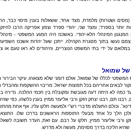
(מסים ושטרות) מלמדת, מצד אחד, ששאלות בענין מיסוי כבד, החרמ
ות יותר בספרד; ומצד שני, יהודי ספרד וצפון אפריקה הרבו להיז
המנגנון המינהלי הלא-יהודי. באשכנז היה המגע המשפטי - מינהלי 
 עצמם נעשו בתוך מסגרת הקהילה. ייתכן שעל יהדות אשכנז השפיע
ו במלואם על ידי בתי המשפט הנוצריים, והיהודים לא ראו טעם או 
של שמואל
המשפטי לכללו של שמואל, אולם דומני שלא מצאוהו. עיקר הבירור
קור לבאים אחריהם בכל תפוצות ישראל. מריבוי ההשקפות ומהבדלי ה
עד כמה לא היתה דעה מגובשת ומקובלת בין חכמי ההלכה. נדירה ב
רבנו תם, רבנו יצחק הזקן ורבי אליעזר ממיץ בענין כלשהו, כפי שה
ינא". וכולם התעלמו מדברי רש"י ולמעשה חלקו עליו. אף אחת מה
ולכן הלך כל אחד מבעלי התוספות הראשונים בדרכו שלו. התוצאה
קן ורבי אליעזר ממיץ, חלקו על רבם. עם זאת, העדר תשובה לשאלה ת
שהיא הליכה בדרך מסוימת, מעשה ולא מדרש.