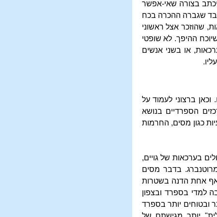
ייכתב בצורה שאי-אפשר
 בלבד שגברה ההכרה בכח
, שהוזכר אצל ראשוני
יוכח ההיפך. לא שופטי
ערכאות, או בשני אנשים
יו.
וכאן ברצוני לעמוד על
כזים הספרדיים בנושא
ות כגון מסים, החרמות
ים בערכאות של גויים,
רוטנברג. בדבר מסים
 אף אחת הדנה בשטרות
ה למדי בספרד ובצפון
ר ובטוחים יותר בספרד
לית" יותר מגישתם של