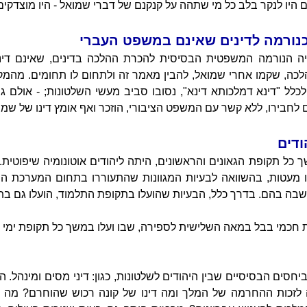
היו לנקר בלב כל מי שתהה על קנקנם של דברי שמואל - היו מוצדקים
כנורמה לדינים שאינם במשפט העברי
היה הנורמה המשפטית הבסיסית להכרת ההלכה בדינים, שאינם די
כה, שקמו אחרי שמואל, להבין מאמר זה ולתחום לו תחומים. מהמק
לכלל "דינא דמלכותא דינא", נסובו סביב מעשי השלטונות; - אולם 
לחבירו, ללא קשר עם המשפט הציבורי, הוזכר ואף אומץ דינו של שמו
ודים
כל תקופת הגאונים והראשונים, היתה ליהודים אוטונומיה שיפוטית. 
יו מעטות, בהשוואה לבעיות המגוונות שהתעוררו בתחום המערכת ה
שבה בהם. בדרך כלל, הבעיות שהועלו בתקופת התלמוד, הועלו גם ב
ת חכמי בבל במאה השלישית לספירה, שבו ועלו במשך כל תקופת ימי ה
יחסים הבסיסיים שבין היהודים לשלטונות, כגון: דיני מסים ומינהל. הש
לזכות ההחרמה של המלך ומה דינו של קונה רכוש שהוחרם? מה ה