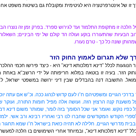
 זו של אינטרפרטציה היא לגיטימית ומקובלת גם בשיטות משפט אחרו
לכה זו מתקופת התלמוד ועד לגירוש ספרד. בפרק זמן זה נוצרו הבדל
וב הבעיות שהתעוררו בוקע ועולה הד קולם של ימי הביניים; השאלות
ותן שונה כל כך - טרם נעורו.
ך שלא תגרום לאמוץ החוק הזר
 הנוגעות לכלל "דינא דמלכותא דינא" היא - כיצד פירשו חכמי ההלכ
חוק הזר. בעיה זו בוטאה במלוא חריפותה על ידי הרשב"א באחת מת
ואל. התשובה דנה בהבדלים שבין דיני ירושה במשפטי ישראל, לבי
ך בדרכי הגויים ומשפטיהם ח"ו לעם קדוש לנהוג ככה. וכ"ש אם עתה יוס
 משענת קנה הרצוץ הזה. ועושה אלה מפיל חומות התורה, ועוקר שו
כפיו נוקש. ואומר אני שכל הסומך בזה לומר, שמותר משום דינא דמלכ
לספרי הקודש המקודשים שחברו לנו רבי ואחריו רבינא ורב אשי. ילמדו
 בבית מדרשי הגויים. חלילה לא תהיה כזאת בישראל ח"ו שמא תחגור 
ל "דינא דמלכותא דינא", ובמיוחד אחרי השימושים בו הלכה למעשה