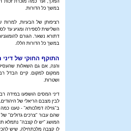
המלך, ועד כמה מוכרת זכות ה
במשך כל הדורות.
רציפותן של הבעיות, למרות 
השלישית לספירה ומגיע עד לס
דתורא נשאר. הגורם להומוגניו
במשך כל הדורות הללו.
התוקף החוקי של דיני 
והנה, אם גם השאלות שהעסיקו
ממקום למקום. קיים הבדל רב 
ושטרות.
דיני המסים הושפעו במידה רבה
לבין מצבם הריאלי של היהודים.
ב"גזילה דמלכותא" - טענו כמ
שהם עבור "צרכים גדולים" של 
המושג "יש לו קצבה" נתמלא תוכ
לו קצבה מלכתחילה, שיש להכי