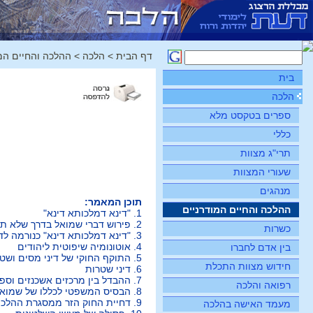
דף הבית
>
הלכה
>
ההלכה והחיים המ
בית
הלכה
ספרים בטקסט מלא
כללי
תרי"ג מצוות
שעורי המצוות
מנהגים
תוכן המאמר:
ההלכה והחיים המודרניים
1. "דינא דמלכותא דינא"
2. פירוש דברי שמואל בדרך שלא תגרום לאמוץ החוק הזר
כשרות
3. "דינא דמלכותא דינא" כנורמה לדינים שאינם במשפט העברי
4. אוטונומיה שיפוטית ליהודים
בין אדם לחברו
5. התוקף החוקי של דיני מסים ושטרות
חידוש מצוות התכלת
6. דיני שטרות
7. ההבדל בין מרכזים אשכנזים וספרדים
רפואה והלכה
8. הבסיס המשפטי לכללו של שמואל
9. דחיית החוק הזר ממסגרת ההלכה
מעמד האישה בהלכה