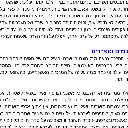
 גם מנכסים משועבדים. עם זאת, חכמי ההלכה עמדו על כך, שהשטר 
לחה, להכיר רק בשטר ולא בחוקי הגויים הנוגעים לדיני שטרות. לא זו
בערכאות שבהן נעשו השטרות. הצורך להוכיח את מהימנות הערכאות
, כמעט לא נדרש עוד, והנטיה היתה להכיר ביושרם של הערכאות עד ש
קידים מינהליים, כגון נוטריונים. ועוד, לא היה צורך בשני עדים ב
לכה שהסתמכו רק על ערכי אחד, ואפילו על נער הערכי שאימת הערכי על
נזים וספרדים
י ההלכה נבעה מבטחונם ביושרם וביעילותם של הגוים שבסביבתם. 
ם לבין המרכזים האשכנזיים. היקף החומר העומד לרשותנו מהמר
, עולה פי כמה וכמה על זה של המרכזים האשכנזיים, ובהשוואה לבעי
 יותר.
ה ממחצית מקורה במרכזי אשכנז וצרפת. ואילו בשאלת שטרות העול
ם אלה. דוגמה בולטת ביותר לכך נראה בתשובותיו של המהר"ם מ
ג עשרות תשובות, ואילו בנוגע לשטרות, אין מתוך אלפי תשובותיו
ינו מעיד, שהפנייה לערכאות של גויים לשם עשיית שטרות היתה רב
אשכנז ובצרפת. עובדה חשובה זו מצביעה על סדרי חיים תקינים יות
ז וצרפת. אף גישת הספרדים לגויים ולערכאותיהם נראית "ליבר