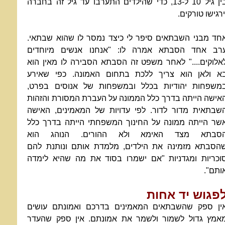
בין גיל 10 ל-13, כדי שהילדים התערבו עד גיל זה בחברה
ירגישו טורקים.
חד מבני השבתאים סיפר לי כיצד נמסר לו שהוא שבתאי.
רב אחד הסבתא אמרה לו: "אנחנו אנשים מיוחדים
אלוקים...." לאחר משפט זה הסבתא הסבירה לו מאין הוא
א ולאן הוא צריך ללכת בתחום האמונה. כפי שאירע
משפחות יהודיות בכלל ובמשפחות של אנוסים בפרט,
אישה הייתה בדרך כלל הממונה על העברת המסורת והזהות
שבתאית מדור לדור. לפי עדויות של המאמינים, האישה
שר הייתה ממונה על החינוך המשפחתי הייתה בדרך כלל
סבתא מצד האימא ולא ההורים. הנוהג הוא
הסבתא מזמינה את הילדים, מלמדת אותם ונותנת להם
וכריות ומגדניות "אם ישמרו בסוד את מה שהיא לימדה
ותם".
פגוש יד אחות
ין ספק שהשבתאים המאמינים בדרכם ואמונתם עושים
אמץ גדול לשמור ולשמר את אמונתם. אין ספק שהעדר