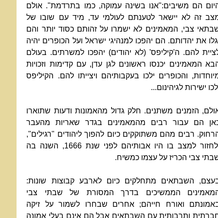
יום הם משיבים:"אנו בשינה עמוקה, כמו בתרדמת". אולם
צב זה לא יישאר לטענתם לעולמי עד, מיד עם שובו של
בתאי צבי, המאמינים לא ישמרו על זהותם כסוד יותר והם
גלו את יהדותם. הם יהפכו למנהיגי ישראל ועל הכופרים יהיה
ציית להם. ה'קיליפס' (לא יהודים) יהפכו למשרתים. בעולם
בא המאמינים יכנסו ראשונים לגן עדן, עם קדימות וזכויות
יוחדות, והכופרים ילכו בעקבותיהם ויצייתו להם. הקיליפס
לכו ישירות לגיהינום...
ולם, הזמנים משתנים. חלק גדול מהאמונות ודעות שתוארו
אן הם עבור רבים מהמאמינים בגדר שאריות מהעבר
רחוק. רבים מהם משתוקקים כיום להפוך ליהודים "רגילים",
ולחזור למצב בו היו אבותיהם לפני שנת 1666, השנה בה
בתי צבי הכריז על עצמו כמשיח.
עצם, השבתאים מתחלקים כיום לארבע קבוצות שונות:
מאמינים הממשיכים בדרך המסורת של שבתי צבי
אמונתם ואורח חייהם; אחרים שבחרו לשמור על זיקה
ברתית ותרבותית עם השבתאים אבל הם אינם בעלי אמונה