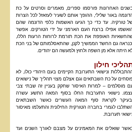
שנים האחרונות פורסמו ספרים, מאמרים וסרטים על כת
דונמה באור שלילי, ההופך אותם לשעיר לעזאזל לכל הצרות
ל טורקיה. עד כדי כך הגיעו האשמות כלפי הדונמה שהם
ואשמו אפילו ברצח העם הארמני על ידי הטורקים. אפשר
החשאיות האופפת את הכת תורמת לרוחות הרעות הללו,
כנראה גם החשד הממשיך לקנן, שהתאסלמותם של בני הכת
א היתה אלא מן השפה ולחוץ ולמעשה הם יהודים.
הליכי חילון
התבוללות ונישואי התערובת הקיימים בעם היהודי כולו, לא
וסחים על כת השבתאים וגם אצלם מצוי תהליך של נישואים
ם מוסלמים – למרות האיסור שחקק בעניין זה שבתי צבי
צמו. נישואי התערבות החלו בסוף המאה התשע עשרה
בעיקר לקראת סוף המאה העשרים כאשר השבתאים
שתלבו לגמרי בחברה הטורקית החילונית והתעלמו מאיסור
ישואי תערובת.
אשר שואלים את המאמינים על מצבם לאורך השנים ועד