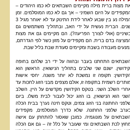
ת מצות ברית מילה מקיימים השבתאים לא כמו היהודים –
מקפידים על היום השמיני – אך גם לא כמו המוסלמים. זמן
המילה נע בין שבוע לאחר לידת התינוק עד לא יאוחר מגיל 3
נים. הברית נעשית על ידי האב, ובתהליך משתמשים גם
שיניים (אולי לצורך הפריעה?). הם מקיימים גם את מצות
מציצה בדם ברית. הם מקפידים על מזון כשר לפי הגדרתם,
מנעים מעבודה בשבת ומקיימים סעודת שבת בליל שבת.
שבתאים התחתנו בעבר ובהווה על ידי רב שלהם בחופה
קידושין. ישנם שני שלבים בתהליך הנישואין. הראשון הוא
קידושין: תקופה זו נמשכת לא יותר משנה. יחסי אישות
ותרים רשמית בתקופה זו, אולם מצפים מבני הזוג לחכות עד
חרי השלב השני. בטקס הקידושין מקדשים על היין. השלב
שני הוא הנישואין, בו הזוג יכול לעבור לבית משלו. ביום
לפני החתונה בני הזוג צמים, וטקס חינה נערך בבית הכלה
ערב שלפני החתונה. שלא כדרך המוסלמים, מקפידים
שבתאים על מונוגמיה. כמובן שאסור להתחתן עם אישה
חוץ לכת השבתאים ומי שעובר על כלל זה – גם אם הכלה