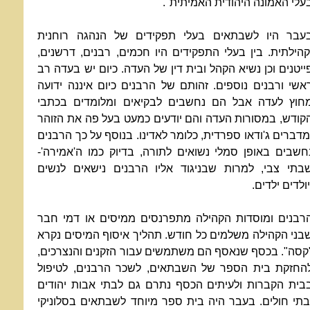
עלי האמונה היהודית האמיתית".
עבר היו לשבתאים בעלי תפקידים של הנהגה רוחנית
קהילתית. בין בעלי התפקידים היו חכמים, רבנים, דרשנים,
ייטנים וכן נשיא הקהל ובית דין של העדה. כיום יש בעדה רב
אשי ורבנים נוספים. זהותם של הרבנים כיום איננה ידועה
חוץ לעדה אבל הם נחשבים לבקיאים ומלומדים בכתבי
קודש, במסורות העדה והם יודעים כמעט בעל פה את הזוהר
מדברים ג'ודאו ספרדית, כלומר לאדינו. בנוסף על כך הרבנים
חשבים באופן סמלי נשואים לתורה, בדיוק כמו ה'אמירה'-
בתי צבי, למרות שבניגוד אליו הרבנים נישאים לנשים
יולדים ילדים.
רבנים ומוסדות הקהילה מתפרנסים ממיסים או דמי חבר
בני הקהילה משלמים כל חודש. תהליך איסוף המיסים נקרא
קסה". בכסף שנאסף הם משתמשים עבור הזקנים והנצרכים,
החזקת בית הספר של השבתאים, לשכר הרבנים, לטיפול
בית הקברות ולעיתים הכסף נתרם גם לבתי אבות יהודים
בתי חולים. בעבר היה בית ספר מיוחד לשבתאים בסלוניקי