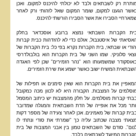
ותרת רק לשבתאים ולבד לא יכולתי להיכנס למקום. ואכן
אשר הגענו למקום, שומר המקום שאל לזהותי ורק לאחר
מארחיי הסבירו את אשר הסבירו הורשתי להיכנס.
ית הקברות השבתאי נמצא ברובע אוסכדאר בחלק
אסיאתי של איסטנבול, אולם כדי לא להזדהות כבית קברות
הודי או שבתאי, בית הקברות נקרא בפי כל: בית הקברות של
וצאי סלוניקי. שמו השני של בית הקברות הוא בולבולדרסי
אוסקודר שמשמעותו הוא "נהר הזמירים" שכן לפי האגדה
שבתאית המשיח ישוב כאשר ישמע את שירת הזמירים.
מאפיין את בית הקברות הוא שאין סימנים או תפילות של
וסלמים על המצבות. הקבורה היא לא לכוון מכה כמקובל
בתי קברות מוסלמים. על חלק מהמצבות יש כיתוב המסמל
ותר מכל את אופייה של הדת השבתאית והמגלה שמדובר
בית קברות של מאמינים. אכן לאחר צעידה של מספר דקות
צאתי מצבה שכתוב עליה כך "שמרתי את סודי ונתתי לו
נום". סודם של השבתאים טמון בין אבני המצבות של בית
קברות המיועד לשבתאים בלבד.