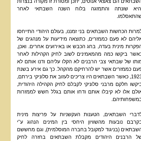
שבתאים הם צאצאי אנוסים, יתכן ומסורת זו מקורה בנצרות
היא שונתה והתמזגה בלוח השנה השבתאי לאחר
התאסלמו.
מרות הכחשות השבתאים בני זמננו, בעולם היהודי התייחסו
ליהם לא פעם כממזרים, כתוצאה מידיעות על מנהגים של
פקרות מינית בעדה, בחג הכבש או באירועים אחרים. ואכן,
אשר ביקשו כמה מהמאמינים לשוב לחיק הקהילות לאחר
ותו של שבתאי צבי הרבנים לא הקלו עליהם ודנו אותם לא
עם כממזרים אשר יש להרחיקם מהקהל. כך גם אירע בשנת
1923, כאשר השבתאים היו צריכים לעזוב את סלוניקי בירתם,
יקשו חלקם מרבני סלוניקי לקבלם לחיק הקהילה היהודית,
ולם אלו לא קיבלו אותם ודחו אותם בגלל חשש לממזרות
משפחותיהם.
דברי השבתאים, הטענות העקשניות על פריצות מינית
קרבם נובעות מהשוויון היחסי בין המינים הנהוג ע"י
שבתאים (בניגוד למקובל בחברה המוסלמית), וגם מחששם
ל הרבנים היהודים מקבלת השבתאים בחזרה לחיק