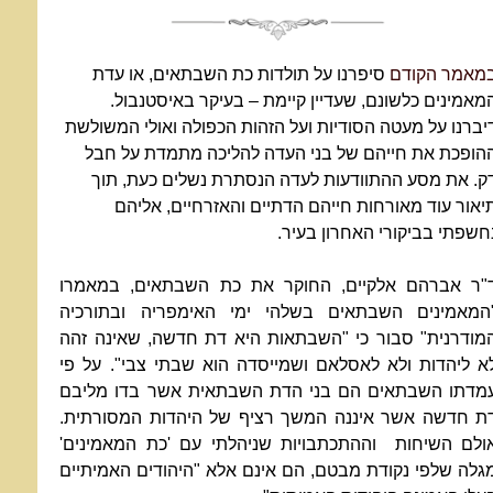
מאמר הקודם
סיפרנו על תולדות כת השבתאים, או עדת
מאמינים כלשונם, שעדיין קיימת – בעיקר באיסטנבול.
יברנו על מעטה הסודיות ועל הזהות הכפולה ואולי המשולשת
הופכת את חייהם של בני העדה להליכה מתמדת על חבל
ק. את מסע ההתוודעות לעדה הנסתרת נשלים כעת, תוך
יאור עוד מאורחות חייהם הדתיים והאזרחיים, אליהם
חשפתי בביקורי האחרון בעיר.
"ר אברהם אלקיים, החוקר את כת השבתאים, במאמרו
המאמינים השבתאים בשלהי ימי האימפריה ובתורכיה
מודרנית" סבור כי "השבתאות היא דת חדשה, שאינה זהה
א ליהדות ולא לאסלאם ושמייסדה הוא שבתי צבי". על פי
מדתו השבתאים הם בני הדת השבתאית אשר בדו מליבם
ת חדשה אשר איננה המשך רציף של היהדות המסורתית.
ולם השיחות וההתכתבויות שניהלתי עם 'כת המאמינים'
גלה שלפי נקודת מבטם, הם אינם אלא "היהודים האמיתיים