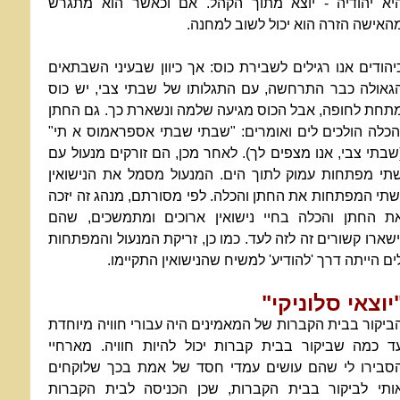
יא יהודיה - יוצא מתוך הקהל. אם וכאשר הוא מתגרש
האישה הזרה הוא יכול לשוב למחנה.
יהודים אנו רגילים לשבירת כוס: אך כיוון שבעיני השבתאים
גאולה כבר התרחשה, עם התגלותו של שבתי צבי, יש כוס
תחת לחופה, אבל הכוס מגיעה שלמה ונשארת כך. גם החתן
הכלה הולכים לים ואומרים: "שבתי שבתי אספראמוס א תי"
שבתי צבי, אנו מצפים לך). לאחר מכן, הם זורקים מנעול עם
תי מפתחות עמוק לתוך הים. המנעול מסמל את הנישואין
שתי המפתחות את החתן והכלה. לפי מסורתם, מנהג זה יזכה
ת החתן והכלה בחיי נישואין ארוכים ומתמשכים, שהם
ישארו קשורים זה לזה לעד. כמו כן, זריקת המנעול והמפתחות
ים הייתה דרך 'להודיע' למשיח שהנישואין התקיימו.
יוצאי סלוניקי"
ביקור בבית הקברות של המאמינים היה עבורי חוויה מיוחדת
ד כמה שביקור בבית קברות יכול להיות חוויה. מארחיי
סבירו לי שהם עושים עמדי חסד של אמת בכך שלוקחים
ותי לביקור בבית הקברות, שכן הכניסה לבית הקברות