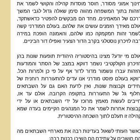
ינוך אמוני מסודר, חוסר מוסדות קהילה והקושי לשמר את
זהות בתוך המשפחה מהווה סימן שאלה גדול לגבי המשך
רכם של המאמינים. מחד הם מבקשים להפטיר כדאשתקד,
ולם מאידך הזמנים עושים את שלהם. בעולם המודרני קשה
שמר זהות חמקמקה כמו שלהם, והאמונה הופכת במידה
בה לזיכרון נוסטלגי בקרב הדור הצעיר ואפילו דור הביניים.
ולם מי יודע? מצינו בהיסטוריה היהודית תופעות שונות בהן
זיכרון הקולקטיבי נשמר דווקא במצב של הסתר והמודעות
הזהות עברו ונשמור מדור לדור אף על פי כן ולמרות הכל.
ווקא בעולם פוסט מודרני אנו עדים להתעוררות רוחנית של
חידים וקבוצות שונות, ואין לדעת האם גם על השבתאים
חלוף גל של התעוררות בתקופה הקרובה. אולם עד אז,
ייבים לעשות מאמץ מרוכז על ידי השבתאים או על ידי
בוצות אחרות לשמר את כל המנהגים הקיימים בעדה שמא
הילה זו תעלם לתוך השכחה ההיסטורית.
אשר העזתי לשאול בעדינות רבה את מארחיי השבתאים מה
ם חושבים על עתידם הם השיבו בכנות רבה: