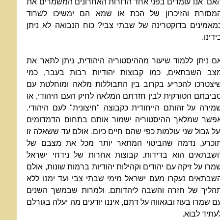
אם אנו עומדים בפני אחד הדורות האחרונים המשמרים את
מסורת והזיכרון של הכת או שמא הם ימשיכו לשרוד
מאמינים בדוקטרינה של שבתי צבי? כוח הנבואה לא ניתן
ידינו.
ם ניתן ללמוד שיעור מההיסטוריה היהודית, ניתן לתאר את
צב השבתאים, כמו קבוצות יהודיות רבות בעבר, כמי
יצטרכו להכריע בקרוב בין התבוללות מלאה ומוחלטת עם
ביבתם הטורקית לבין חזרתם המלאה לחיק העם היהודי, או
מירה על זהותם הייחודית כקבוצה "חיצונית" לעם היהודי.
פשר שמלאך ההיסטוריה ישמור אותם בתחום הדמדומים
על גבול שני עולמות כפי שהם חיים כיום. אולם עד ששאלה זו
וכרע, נדמה שהביטוי המתאר יותר מכל את מצבם של
שבתאים הוא בדידות. קבוצות אחרות של נידחי ישראל
מרו על זיקה עם יהודים וקהילות יהודיות ברמות שונות, אולם
שבתאים נעקרו מעם ישראל מימי שבתי צבי ועד ימנו ללא
הליך של חזרה והשבה ליהדותם. ולמרות שבמשך השנים
ם שמרו בעוז ובגאווה על דתם, איננו יודעים מה יעלה בגורלם
עתיד לבוא.