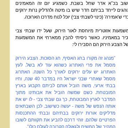
שוב בכ"א אדר שחל בשבת. כשמגיע יום זה המאמינים
והגים לייחד בביתם חדר שיש בו מיטה ולהדליק נרות ירוקים
די ש'אמירה' (כינוי לשבתי צבי) יוכל לנוח מדרכו הארוכה.
שמעות אזוטרית מיוחסת לאור הירוק, שעל ידו שבתי צבי
כיר במאמיניו. כאשר ניסיתי להבין ממארחי את המשמעות
ל הצבע הירוק הם הסבירו לי:
"מנהג זה מקורו בחג האסיף, חג הסוכות. הצבע הירוק
מסמל את פרי האתרוג כשהוא עוד לא בשל. לעץ
האתרוג יש עלים ירוקים לאורך כל השנה. האתרוג
מסמל שאחרי שבני ישראל היו במדבר 40 שנה, וחיו
בבתי ארעי, משה הוביל אותם לביתם הקבוע בארץ
המובטחת. כשם שמשה הוביל את אבותינו מתוך
המדבר לארץ המבוטחת, כך גם שבתי צבי - לו יש את
אותה הנפש של משה - יעשה כשישוב. לכן השבתאים
מדליקים אורות ירוקים בבתיהם ובבתי ההתכנסות
הפרטיים שלהם. זוהי דרכם להביע את תקוותם לשובו
המהיר של המשיח ולגאולה הקרובה לעולם כולו".