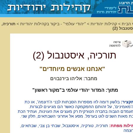
 הבית
>
קהילות יהודיות
>
"יהודי עולמי" - ביקור בקהילות יהודיות
>
תורכיה,
טנבול (2)
תורכיה, איסטנבול (2)
"אנחנו אנשים מיוחדים"
מחבר: אליהו בירנבוים
מתוך: המדור יהודי עולמי ב"מקור ראשון"
קציר:
בלשון דומה לזו מספרות הסבתות לבני ה'דונמה', או כת
'מאמינים', על זהותם החמקמקה כאשר הם מגיעים לבגרות.
עמדם הגבוה בחברה הטורקית רק מעצים את העוינות, ועתיד הכת
ת מאות השנים לוט בערפל. מסע אל אחרוני השבתאים, חלק שני.
ילות מפתח:
תורכיה, טורקיה, איסטנבול, שבתי בן צבי, שבתאים,
ונמה