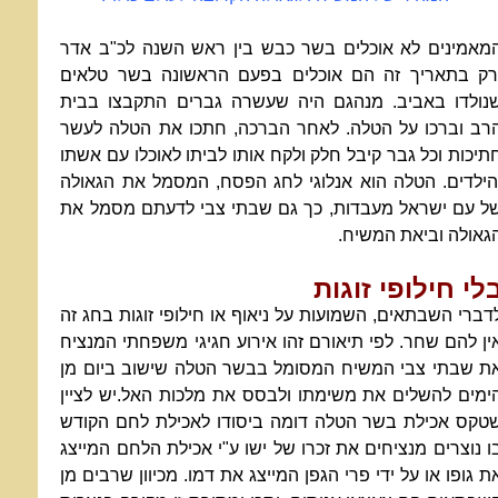
מאמינים לא אוכלים בשר כבש בין ראש השנה לכ"ב אדר
רק בתאריך זה הם אוכלים בפעם הראשונה בשר טלאים
נולדו באביב. מנהגם היה שעשרה גברים התקבצו בבית
רב וברכו על הטלה. לאחר הברכה, חתכו את הטלה לעשר
תיכות וכל גבר קיבל חלק ולקח אותו לביתו לאוכלו עם אשתו
הילדים. הטלה הוא אנלוגי לחג הפסח, המסמל את הגאולה
ל עם ישראל מעבדות, כך גם שבתי צבי לדעתם מסמל את
גאולה וביאת המשיח.
לי חילופי זוגות
דברי השבתאים, השמועות על ניאוף או חילופי זוגות בחג זה
ין להם שחר. לפי תיאורם זהו אירוע חגיגי משפחתי המנציח
ת שבתי צבי המשיח המסומל בבשר הטלה שישוב ביום מן
ימים להשלים את משימתו ולבסס את מלכות האל.יש לציין
טקס אכילת בשר הטלה דומה ביסודו לאכילת לחם הקודש
ו נוצרים מנציחים את זכרו של ישו ע"י אכילת הלחם המייצג
ת גופו או על ידי פרי הגפן המייצג את דמו. מכיוון שרבים מן