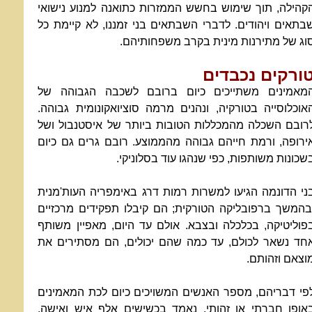
קהילה, תוך שימוש בחשש הממזרות כתואנה למנוע נישואי
בתאים ויהודים. לדברי השבתאים בני זמננו, לא קיימת כל
וג של מתירנות מינית בקרב משפחותיהם.
ורקים נכבדים
מאמינים משתייכים כיום ברובם לשכבה הגבוהה של
אוכלוסייה בטורקיה, ונהנים מרמה סוציואקונומית גבוהה.
רובם השכלה מהמכללות הטובות ביותר של איסטנבול ושל
ירופה, ורמת חייהם גבוהה מהממוצע. רובם גרים גם כיום
שכונות משותפות, כפי שנהגו עוד בסלוניקי.
ני הדונמה הגיעו למשרות רמות דרג באימפריה העות'מנית
בהמשך ברפובליקה הטורקית; הם קיבלו תפקידים מרכזיים
פוליטיקה, בכלכלה ובצבא. אולם עד היום, מאפיין משותף
חד נשאר לכולם, עד כמה שהם יכולים, הם מסתירים את
וצאם וזהותם.
פי דבריהם, מספר האנשים המשויכים כיום לכת המאמינים
אופן חברתי או זהותי, נאמד בכשישים אלף איש ואישה,