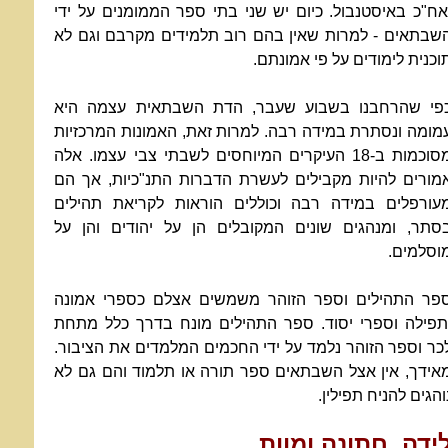
אח"כ באיסטנבול. כיום יש שני בתי ספר הממומנים על ידי
שבתאים - למרות שאין בהם רוב תלמידים מקרבם וגם לא
וכנית לימודים על פי אמונתם.
פי שהרחבנו בשבוע שעבר, הדת השבתאית עצמה היא
מומה ונסתרת במידה רבה. למרות זאת, האמונות המרכזיות
מסוכמות ב-18 העיקרים המיוחסים לשבתי צבי עצמו. אלה
מורים להיות מקבילים לעשרת הדברות התנ"כיות, אך הם
עורפלים במידה רבה וכוללים הוראות לקריאת תהילים
סתר, ומנהגים שונים המקובלים הן על יהודים והן על
וסלמים.
פר התהילים וספר הזוהר משמשים אצלם כספרי אמונה
תפילה וספרי יסוד. ספר התהילים מונח בדרך כלל מתחת
כר וספר הזוהר נלמד על ידי החכמים המלמדים את הציבור.
אידך, אין אצל השבתאים ספר תורה או תלמוד והם גם לא
והגים להניח תפילין.
ידה, חתונה ומוות