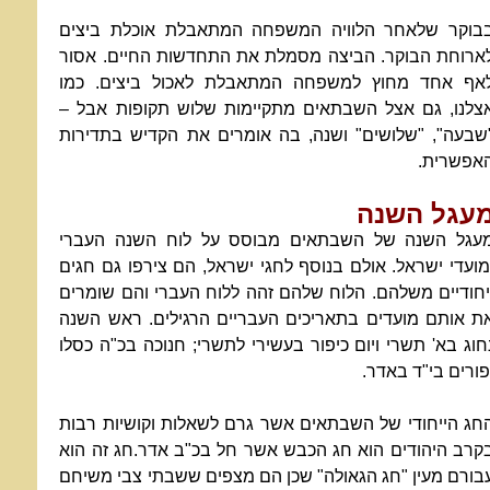
בוקר שלאחר הלוויה המשפחה המתאבלת אוכלת ביצים
ארוחת הבוקר. הביצה מסמלת את התחדשות החיים. אסור
אף אחד מחוץ למשפחה המתאבלת לאכול ביצים. כמו
צלנו, גם אצל השבתאים מתקיימות שלוש תקופות אבל –
שבעה", "שלושים" ושנה, בה אומרים את הקדיש בתדירות
אפשרית.
עגל השנה
עגל השנה של השבתאים מבוסס על לוח השנה העברי
מועדי ישראל. אולם בנוסף לחגי ישראל, הם צירפו גם חגים
יחודיים משלהם. הלוח שלהם זהה ללוח העברי והם שומרים
ת אותם מועדים בתאריכים העבריים הרגילים. ראש השנה
חוג בא' תשרי ויום כיפור בעשירי לתשרי; חנוכה בכ"ה כסלו
פורים בי"ד באדר.
חג הייחודי של השבתאים אשר גרם לשאלות וקושיות רבות
קרב היהודים הוא חג הכבש אשר חל בכ"ב אדר.
חג זה הוא
בורם מעין "חג הגאולה" שכן הם מצפים ששבתי צבי משיחם