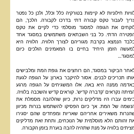
וויות חילוניות לא קיימות בטורקיה כלל וכלל, ולכן כל נפטר
ריך לעבור טקס קבורה דתי בדרכו לקבורה. הלכך, הם
וקחים את הגופה למסגד מוסלמי כדי לקיים את טקס
פטירה הדתי. כל בני השבתאים משתמשים במסגד אחד
לבד הנמצא בקרבת מגוריהם לצורך הלוויה. הלוויה היא
מעשה הזמן היחיד בחיים בו המאמינים הולכים כיום
מסגד...
אחר הביקור במסגד, הם רוחצים את גופת המת ומלבישים
ותו תכריכים לבנים. אסור להיקבר בארון: על הגופה לגעת
אדמה ממנה היא באה. אלו המשגיחים על הגופה מרגע
מיתה נקראים 'קדברה קדיש'. קוראים קדיש והשכבה בלוויה.
ימים עברו היו מדליקים נרות, כיוון שהלהבה מסמלת את
נשמה של המת. אך כיום הפסיקו להשתמש בנרות מכיוון
הנרות משאירים אחריהם שאריות ומפחדים שהם יסגירו
ת זהותם הלא מוסלמית של הנוכחים, ותחת זאת מדליקים
ציתים בלוויה על מנת שתהיה להבה בוערת בזמן הקבורה.