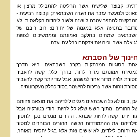
תית; קבוצה שלישית אשר החליטה להתבולל מרצון או
אונס ולמעשה עזבה את העדה השבתאית; וקבוצה רביעית -
מבקשת להחזיר עטרה ליושנה ולשוב ליהדות הקלאסית. לא
דובר בתנועה אלא במגמה של יחידים: רוב רובם של
שבתאים שמחים בחלקם ואמונתם ומממשיכים לצפות
גואלם אשר יוכיח את צדקתם כבל עם ועדה.
ינוך של הסבתא
חת הסוגיות המרתקות בקרב השבתאים, היא הדרך
מסירת אמונתם מדור לדור. בדרך כלל, קשה להעביר
סורת גלויה מדור אחר למשנהו, אבל עוד יותר קשה להעביר
סורת וזהות אשר צריכות להישמר בסוד כחלק מעקרונותיה.
כן, כיום לא כל השבתאים מגלים לילדיהם את מוצאם וזהותם
ל ההורים, מתוך חשש שלא קל להיות יהודי בטורקיה אבל
וד יותר קשה להיות שבתאי. ההורים מנסים בכך לחסוך
ילדיהם את ההתמודדות הקשה. ההורים הבוחרים למסור
ת זהותם לילדים, לא עושים זאת אלא בגיל יחסית מאוחר,