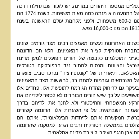
פליים ממספר היהודים במדינה. יש לזכור שבתחילת דרכה
של התנועה היא מנתה כמה מאות משפחות. בשנת 1774 הם
מנו כ-600 משפחות, ולפני מלחמת עולם הראשונה בשנת
1 הם מנו כ-16,000 נפש.
שנים האחרונות נעשים מאמצים רבים מצד גורמים שונים
חברה הטורקית לצייר את המאמינים, הלא הם הדונמה
עייני המוסלמים כקבוצה של יהודים הפועלים למען מדינת
שראל והציונות ומנסים לחתור נגד הרפובליקה הטורקית
האסלאם. תיאוריות של "קונספירציה" נכרכו סביב צווארם
ל השבתאים וגורמות למתח רב, לחששות מצד המאמינים
בעיקר גם לריחוק מהדת הגורמת לתופעות אלו. פחדים אלו
שפיעים על כך שיש הורים הבוחרים לא לספר לילדיהם את
רקע המשפחתי וההיסטורי ולא לחנך את ילדיהם בדרך
אמונה השבתאית. על פי השערות אלו, הדונמה קשורים
רשת המקשרת אותם ל"יהדות הבינלאומית", איתם הם
ולטים בממשלה הטורקית ורבים הגיעו למסקנה שהדונמה
ם אבן הנגף העיקרי ליצירת מדינה אסלאמית.