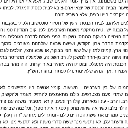
יה גם בשכונתנו. ואין צריך לומר הזקנים שבה, אלא אף אנו הילדים
יעור. מבית הכנסת של יוצאי ארם-צובא לבית כנסת 'המגדל', לביתו של
ו מקבלים היינו רצים, אלא בשביל תורה.
לכים אליהם. לבית הכנסת הישן של חסידי סוכטשוב הלכתי בעקבות א
 של מבנה ישן, טיח מתקלף משנות הארבעים. לפני קום המדינה טמון 
"ה הצטיינו בנשקם ממחסן נשק זה, לפני צאתם לדרכם הגורלית. מר
קדמת החדר ארון הקודש, ושישה-שבעה שולחנות מאורכים סמוך ל
וי ארץ. קמים למניין של שש וחצי בבוקר, או שבע וחצי, הולכים לעבו
תו איווה הרב מן-ההר למשכן לו. רב השכונה, שלמעלה מתריסר בתי 
כנסת היה מתפלל, ובזכותו היה מזהיר באור יקרות. והיה נזהר בטרח
מידה, אך הנהיג שלא ימתינו לו לפתוח בחזרת הש"ץ.
ים של בין הערביים - השיעור. קומץ אנשים היו מתיישבים לאורך
ם שמדי פעם מצטרפים. כולם מתאמצים להחזיק מעמד ולהקשיב, א
. והרב - עיניו מאירות, קולו רך ונעים, קורא ומסביר. משנה עם פיר
 הילד בלבו כשרואה שהוא מתכוון לסגור את הספר). וכל כמה שבועות
שנים גומרים את ששת הסדרים כולם - ומתחילים מחדש. "הדרן עלך
 ודעתך עלן, לא נתנשי מנך ששה סדרי משנה ולא תתנשי מנן, לא 