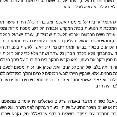
י משנה ותחזרו אלינו, דעתנו עליכם ששה סדרי משנה ודעתכם עלינ
לא בעולם הזה ולא לעולם הבא.
להתפלל ערבית על פי מנהג אשכנז, ואז, בדרך כלל, היה השיעור מס
המסכתות הנוגעות בבית המקדש ועבודת הקודש. מסכת מידות ומסכת
 עזרת נשים הרבועה וארבע הלשכות שבצידיה, ועזרת ישראל המלבני
), וחמש עשרה המעלות עליהן היו הלוויים עומדים בשיר. והמזבח. ה
ם הכוהנים בבוקר בבוקר ומתחרים מי יגיע ראשון לעשות בעבודת 
 שבחברון" (ולא נזכרה חברון כל שחר ושחר אלא כדי להזכיר זכות י
סכין ודקר את רעהו, ומאז נקבעו המקריבים התורנים על סמך הגרלה
מה הייתה בלבו של הרב לכוהנים. ואני, שכהן אני, זכיתי מפעם לפעם ב
 כוהנים. אלא שבקיץ הייתי לובש מכנסים קצרים והולך בסנדלים ללא ג
ו לרב, ואף אני ניגשתי. והרב אמר: גם בבית המקדש היו הכוהנים עובד
כה היה הרב.
, אבל כשהיה מדבר באגדה שרפים ואראלים היו עומדים ממעופם 
 או שניים מזיכרונותיו: על שנותיו בעיר העתיקה לפני תש"ח, ועל השבי
ת ההסכם עם מפקד ירושלים הירדני עבדאללה תל, נקבע שרבנים 