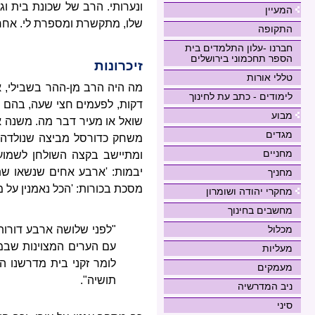
המעיין
שלו, מתקשרת ומספרת לי. אחר 
התקופה
חברנו -עלון התלמדים בית
הספר תחכמוני בירושלים
זיכרונות
טללי אורות
לימודים - כתב עת לחינוך
דקות, לפעמים חצי שעה, בהם 
מבוע
שואל או מעיר דבר מה. משנה א
מגדים
משחק כדורסל מביצה שנולדה ביו
מחניים
ומתיישב בקצה השולחן לשמוע 
יבמות: 'ארבע אחים שנשאו שתי
מחניך
מסכת בכורות: 'הכל נאמנין על מו
מחקרי יהודה ושומרון
מחשבים בחינוך
"לפני שלושה ארבע דורות
מכלול
עם הערים המצוינות שבמד
מעליות
לומר זקני בית מדרשנו ה
מעמקים
תושיה".
ניב המדרשיה
סיני