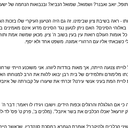
יתופל, יואב ואבנר? ושמואל, שמואל הנביא? ובנבואות הנחמה של ישעי
ו - ראה בשיבת ציון שבימינו. זה גם היה הטיעון העיקרי שלו בזכות ה
ין באלוהי הסינים? האם ניתן לטעון נגד הסינים מדוע אינם מאמינים 
 כל אומות העולם רואות עין בעין בשוב ה' ציון. מכאן שמשה אמת ותו
י כשבאתי אליו עם הרהורי אמונה. משפט אחד ולא יסף.
לוייתו צנועה הייתה, אך מאות בודדות ליווהו. אני משוכנע הייתי שרח
תו מלימודם ותלמידים של בית רבן יבואו ללוות את הרב למנוחתו האח
לויית המת בעיני אנשי עירנו? זכרתי את שיעורו על קבורתה של איזבל
 כי אם הגלגלת והרגלים וכפות הידים. וישובו ויגידו לו ויאמר: דבר ה
זרעאל יאכלו הכלבים את בשר איזבל". (מלכים ב', פרק ט' פס' לד-לו)
 משיני הכלבים ולהיקבר? אומרת הגמרא במסכת סנהדרין, שכאשר היית