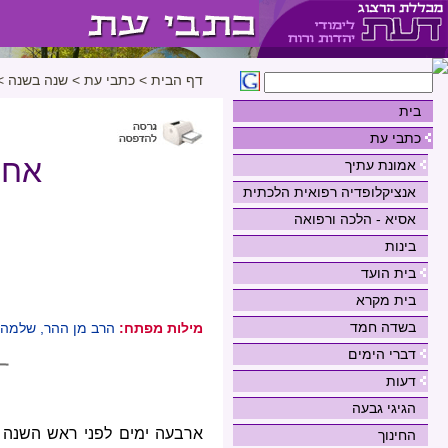
דף הבית
>
כתבי עת
>
שנה בשנה
>
בית
כתבי עת
אחר
אמונת עתיך
אנציקלופדיה רפואית הלכתית
אסיא - הלכה ורפואה
בינות
בית הועד
בית מקרא
בשדה חמד
מילות מפתח:
הרב מן ההר, שלמה 
דברי הימים
דעות
הגיגי גבעה
ארבעה ימים לפני ראש השנה ת
החינוך