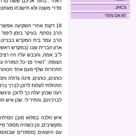
דאתי". נחזור אליכם ששה סדר
JHCS
סדרי משנה ולא תישכחו מאתנו, 
TEN DA'AT
18 דקות אחרי השקיעה אפשר 
הרב נסחף. בעיקר בזמן לימוד 
הרב עמד בית המקדש בבניינו.
ארון הברית שבו (במקדש ראשון!
ל"ב אמה, והכבש עליו היו רצי
הצופה: "האיר פני כל המזרח עד
התחרות שלף פעם אחד הכוהנים 
כוהנים, כוהנים. פינה גדולה וח
התחלתי לעלות לדוכן לברך ברכת
רעה שכהן יעלה כך לדוכן. וניגש
לברכיהם, והתיר לי. שכן איש הל
איש הלכה במלוא מובן המילה
ומקשיבים, וכן כשהיה מספר מילה
עם היוצאים (מספרים שבמסגר