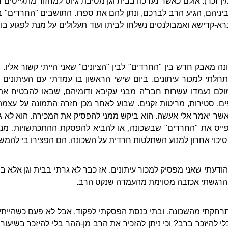
ן זכר). אולם כאשר נערכה בבית וגן מסיבת גיוס למחזור מתגייסים 
ל ביניהם, הגיע הרב לברכם, ונתן להם את ספרו. התושבים "החרדים" 
רא-קדישא ואמבולנסים נשלחו לביתו ועוד תעלולים על מנת לפגוע בו,
 התחלתי למכור עיתונים. ביום שישי הראשון בו עמדתי עם העיתוני
ולם נעמדו עשרות חבר'ה מבני עקיבא ודומיהם, שבאו להבטיח את
, סטירות, מריטות זקנים. שבוע לאחר מכן חזרה התמונה על עצמה
 אשר יאמר אלי אעשה. הוא ביקש ממני להפסיק את המכירה. הוא לא ג
פייס את "החרדים" שבשכונה, או להביא להפסקת ההתכתשויות. מנג
 סיכוי אחרון למנוע השתלטות חרדית על השכונה. הם הפצירו בי להמשי
דעתי שאני מפסיק למכור עיתונים. אז כבר לא גרתי בבית וגן אלא בנחל
ל הרגשתי אכזבה מסוימת מהעמדה שנקט הרב.
תרחקתי מהשכונה, ובתי כנסת הפסקתי לפקוד. אבל לא פעם כשהייתי ק
בלי להיזכר ברב? וכי ניתן להזכיר את הרב מן-ההר בלי להיזכר בשיעור