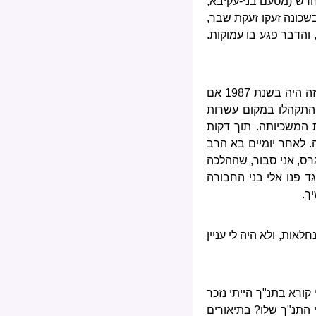
חדש (מטעם בני-עקיבא,
בשכונה זעקו זעקת שבר,
 והדבר פגע בו עמוקות.
עשור מאוחר יותר התגלע בשכונה מאבק חדש בין "החרדים" לבין "הציונים" שאני הייתי קשור אליו. זה היה בשנת 1987 אם
ם התקהלו במקום עשרות
 המשכיותה. תוך דקות
. לאחר יומיים בא הרב
רס, אני סבור, שההלכה
ד פנו אלי בני החבורה
ך.
אות, ולא היה לי עניין
ורא בתנ"ך הייתי נזכר
י התנ"ך שלו? בתיאורים