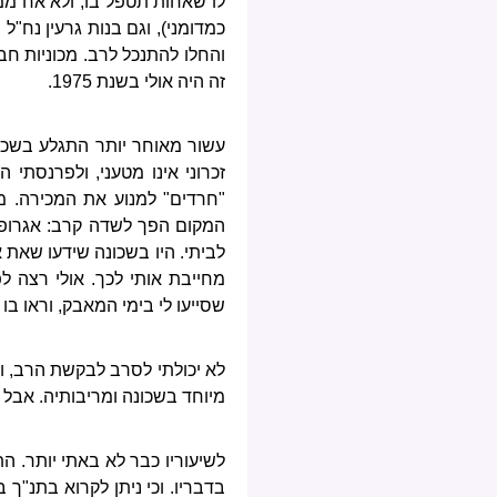
לו שאחות תטפל בו, ולא אח ממי
כמדומני), וגם בנות גרעין נח"
והחלו להתנכל לרב. מכוניות חב
זה היה אולי בשנת 1975.
זכרוני אינו מטעני, ולפרנסתי
"חרדים" למנוע את המכירה. מ
המקום הפך לשדה קרב: אגרופים
לביתי. היו בשכונה שידעו שאת
מחייבת אותי לכך. אולי רצה ל
שסייעו לי בימי המאבק, וראו בו
לא יכולתי לסרב לבקשת הרב, והו
מיוחד בשכונה ומריבותיה. אב
לשיעוריו כבר לא באתי יותר. ה
בדבריו. וכי ניתן לקרוא בתנ"ך 