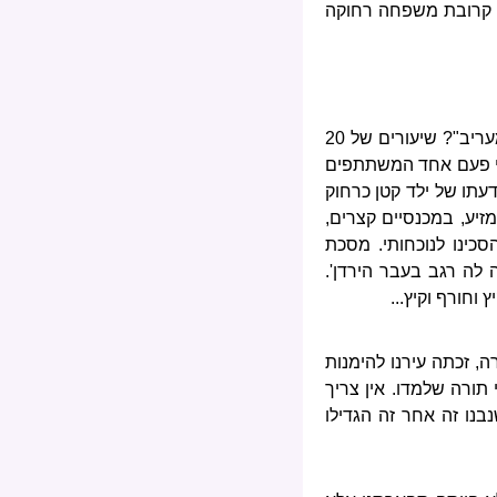
פיו. ידידה שלי, קרובת משפחה רחוקה
מה היה הרב מן-ההר בשבילי, אז, כילד בן 10, 12, 14, שהייתי בא לשמוע את שיעוריו "בין מנחה למעריב"? שיעורים של 20
די פעם אחד המשתתפים
עתו של ילד קטן כרחוק
זיע, במכנסיים קצרים,
כינו לנוכחותי. מסכת
 לה רגב בעבר הירדן'.
וחורף וקיץ...
, זכתה עירנו להימנות
תורה שלמדו. אין צריך
נו זה אחר זה הגדילו