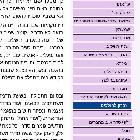
כך מספר עגנון על עירו, וכך ה
על אתר
בתורה. רצים היינו משיעור אל ש
פרדס חב"ד
ולא בשביל סוכריות הטופי שהיינ
פרשת שבוע -משרד המשפטים
היו מקומות שבחבורה היינו הו
שמעתין
תואר ולא הדר לו. קומה שנייה
שנה בשנה
של ההגנה במערב ירושלים. הל
שנת תשס"ב
במרכז - בימת ספר התורה. ב
הרבנים הראשיים ישראל
והמתפללים - אנשים עובדים, ענו
לבית הכנסת. זה בית הכנסת או
מקרא
בהלכה ובאגדה - בצנוע שבבתי ה
רפואה והלכה
הקודש היה מתפלל את תפילת הע
עיונים בהלכה
חג ומועד
ובסיום התפילה, בשעת הדמדומ
מאה שנה לציונות הדתית
משתתפים קבועים, ועוד בודדי
זכרון להולכים
נעצמות, ונפקחות שוב במאמץ רב
שנת תשס"א
ועוד אחת. ("ועוד אחת", מתחנן
לפי סדר א-ב מחברים
חודשים גומרים סדר, וכל כמה 
תכלת
עלן, דעתן עלך ששה סדרי משנה
ASSIA