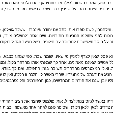
רב הוא, אמר בפשטות 'לא'). וזיכרונותיו אף הם הלכה: האם מותר
 יהודית הייתה בהם: על שפרץ בבכי שמחה כאשר חזר מן השבי, ור
בא ומלחמה", כשם ספרו אותו כתב עם יהודה איזנברג ויששכר גואלמן
רוכות לפני שהוקמו המכינות התורניות. ושם אסר "להשלים ציוד", 
ב על חוסר האפשרות להתווכח עם חילונים, בשל הפער הגדול בנקודת
וא פסק שאין לצרף למניין מי שאינו שומר שבת, כפי שנהוג בצבא. ע
ולל אנשים שאינם מאמינים. אחר כך שמעתי אותו מהרהר בקול, ומ
 ואולי המצטרפים מהרהרים תשובה בזמן התפילה, ואם כך בוודאי 
 הציג את דעתם של מתנגדיו. שהרי באשר לו: הלכה זו הלכה, ואין לו ע
ו יובן שגם את הזרמים המחדשים, כגון הרפורמים והקונסרבטיבים,
מדתו באשר לגיוס בנות לצה"ל, אותו פולמוס שחצה את הציבור הדתי לפ
ה צדדים לכאן ולכאן (זכורני שסיפר פעם לאחר אחד מאשפוזיו בבית 