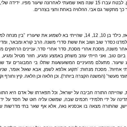
ונערותי. הרב של שכונת בית וגן. לבטח עברו 15 שנה מאז שמעתי לאחרונה שיעור מ
כך מתקשר גם אבי. ההלוויה באחת וחצי בצהרים.
למדנו כסדר שוב ושוב את ששת סדרי משנה. הרב קורא ומבאר, ומ
חר משנה, מסכת אחרי מסכת, סדר אחרי סדר. עניינים הרחוקים מד
ם טוב. ואני הייתי עוזב משחק באמצע ומגיע, חוזר מטיול ומגיע, מ
שיעור. מתעלם מהעיניים המשועשעות שתלו בי המבוגרים עד שהס
 אחיות'. מסכת מנחות: 'תקוע אלפא לשמן, אבא שאול אומר, שניה
מי מעשר' (המשנה הקצרה ביותר!). וכן הלאה וכן הלאה. קיץ וחורף וקיץ 
, שהייתה התורה חביבה על ישראל, וכל תפארתו של אדם היא התורה
ינה על ידי תלמידי חכמים שבה, שמשכו עליה חוט של חסד על ידי 
ישן, שהתורה מצאה בו אכסניא נאה, אלא אף שאר בתי מדרשות שנב