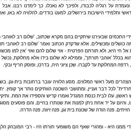
נעמדת על רגליה לכבודו, ולפיכך לא נאכלו. כך לימדנו רבנו. אבל 
שי ותלמידי הישיבות בירושלים, למעט בודדים. להלוויה לא באו, וא
ידי החכמים שבעירנו שיתקיים בהם מקרא שכתוב, 'שלום רב לאוהבי ת
ה כושלים ומכשילים. אלא שדקדק הכתוב ואמר 'שלום רב לאוהבי תור
אל חי היא, ולא תורתם הפרטית - אזי שלום להם ואזי 'אין למו מכשו
 הוא בכלל 'אוהבי תורתך', וממילא לא שלום בידו אלא מחלוקת, נכשל 
ה המחלוקת עד לקברו. שכן ציוני היה, בדרכו, ופוסק חריף ובקי.
הרים מעל ראשי המלווים. מסע הלוויה עובר ברחובות בית-וגן. בש
חרדית" לכל דבר ועניין, ומתושבי השכונה הוותיקים נותר אך קומץ. י
ראשון. עלו לבית כנסת המגדל ואמרו קדיש והספידו את המת. ותיקי 
ז, והיום על יד אחת ניתן למנות את שנותרו בחיים, והם פוסעים מסו
הזיתים. פנה הודה של שכונת בית וגן, פנה זיווה, פנה הדרה.
 ממנו היא - ומהורי שאף הם משומעי תורתו היו - רבי המובהק הלך 