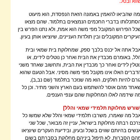
ווא ובטל.
מה שהביאו להאמין באמונה הזאת הנפסדת, הוא מיעוט
סתכלותו בדברי החכמים הנמצאים בתלמוד. שהם מצאו
כל הפירוש המקובל מפי משה הוא אמת, ולא נתנו הפרש בין
עיקרים המקובלים ובין תולדות העניינים, שיוציאו אותן בעיון.
בל אתה אל יכנס בלבך ספק, שמחלוקת בית שמאי ובית
לל, באומרם מכבדין את הבית ואחר כן נוטלים לידים, או
וטלין לידים ואחר כך מכבדין את הבית, ותחשוב שאחד משני
דברים האלו אינו מקובל מפי משה מסיני. אבל הטעם שהוא
ורם להיות חולקים, הוא מה שנזכר בתלמוד (שם נב,ב),
אחד מהם אוסר להשתמש בעם הארץ והשני מתיר. וכן כל
ה שידמה לאלו המחלוקות שהם ענפי הענפים.
שורש מחלוקת תלמידי שמאי והלל]
בל מה שאמרו, משרבו תלמידי שמאי והלל שלא שמשו כל
רכם רבתה מחלוקת בישראל, עניין זה מבואר, שכל שני
נשים בהיותם שווים בשכל ובעיון, ובידיעת העקרים שיוציאו
הם הסברות, לא תיפול ביניהם מחלוקת בסברתם בשום