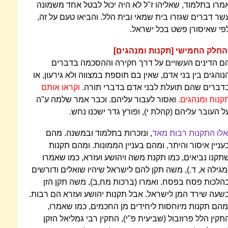
מרו בתלמוד, שאליהו ז"ל לא היה יכול לבטל אחד משמונה
שר דברים שגזרו בית שמאי ובית הלל. והביאו טעם על זה,
פי שאיסורן פשט בכל ישראל.
החלק החמישי [תקנות ומנהגים]
ם הדינים העשויים על דרך חקירה וההסכמה בדברים
נוהגים בין בני אדם, שאין בם תוספת במצווה ולא גירעון, או
דברים שהם תועלת לבני אדם בדברי תורה.
וקראו אותם
קנות ומנהגים.
ואסור לעבור עליהם. וכבר אמר שלמה ע"ה
ל העובר עליהם (קהלת י), ופורץ גדר ישכנו נחש.
אלו התקנות רבות מאד
, ונזכרות בתלמוד ובמשנה. מהם
עניין איסור והיתר, ומהם בעניין הממונות. ומהם תקנות
תקנו נביאים, כמו תקנת משה ויהושע ועזרא, כמו שאמרו
מגילה א, ד.), משה תקן להם לישראל שיהיו שואלים ודורשים
הלכות פסח בפסח. ואמרו (ברכות מח,ב), משה תקן הזן
שעה שירד המן לישראל. אבל תקנות יהושע ועזרא הם רבות.
מהם תקנות מיוחסות ליחידים מן החכמים, כמו שאמרו,
תקין הלל פרוזבול (שביעית פ"י), התקין רבי גמליאל הזקן