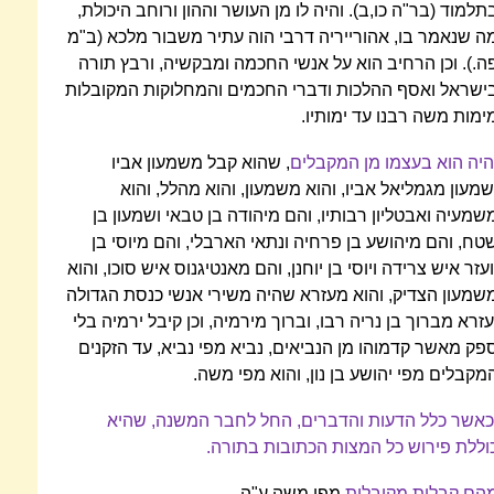
תלמוד (בר"ה כו,ב). והיה לו מן העושר וההון ורוחב היכולת,
ה שנאמר בו, אהורייריה דרבי הוה עתיר משבור מלכא (ב"מ
ה.). וכן הרחיב הוא על אנשי החכמה ומבקשיה, ורבץ תורה
ישראל ואסף ההלכות ודברי החכמים והמחלוקות המקובלות
ימות משה רבנו עד ימותיו.
היה הוא בעצמו מן המקבלים
, שהוא קבל משמעון אביו
שמעון מגמליאל אביו, והוא משמעון, והוא מהלל, והוא
שמעיה ואבטליון רבותיו, והם מיהודה בן טבאי ושמעון בן
טח, והם מיהושע בן פרחיה ונתאי הארבלי, והם מיוסי בן
ועזר איש צרידה ויוסי בן יוחנן, והם מאנטיגנוס איש סוכו, והוא
שמעון הצדיק, והוא מעזרא שהיה משירי אנשי כנסת הגדולה
עזרא מברוך בן נריה רבו, וברוך מירמיה, וכן קיבל ירמיה בלי
פק מאשר קדמוהו מן הנביאים, נביא מפי נביא, עד הזקנים
מקבלים מפי יהושע בן נון, והוא מפי משה.
כאשר כלל הדעות והדברים, החל לחבר המשנה, שהיא
וללת פירוש כל המצות הכתובות בתורה.
הם קבלות מקובלות
מפי משה ע"ה.