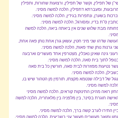
י"ן של תפילין, וקשר של תפילין, ורצועות שחורות, ותפילין
רובעות, ומעברתא דתפילין, הלכה למשה מסיני.
כרכות בשערן, ונתפרות בגידין, הלכה למשה מסיני.
ותבין ס"ת בדיו, ומסורגל, הלכה למשה מסיני.
חותה מבת שלוש שנים אין ביאתה ביאה, הלכה למשה
סיני.
עושה שדהו שני מיני חטין, עשאן גורן אחת נותן פאה אחת,
ני גרנות נותן שתי פאות, הלכה למשה מסיני.
רעוני גינה שאינן נאכלין, מצטרפין אחד מעשרים וארבעה
נופל לתוך בית סאה, הלכה למשה מסיני.
שר נטיעות מפוזרות לבית סאה, חורשין כל בית סאה
שבילן, הלכה למשה מסיני.
גול של דבילה שנטמא מקצתו, תורמין מן הטהור שיש בו,
לכה למשה מסיני.
חזן רואה מהיכן התינוקות קוראים, הלכה למשה מסיני
אישה חוגרת בסינר, בין מלפניה בין מלאחריה, הלכה למשה
סיני.
יין התירו לערב קשה ברך, הלכה למשה מסיני.
מון ומואב מעשרים מעשר עני בשביעית, הלכה למשה מסיני
.