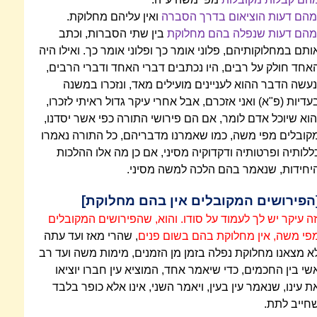
מהם דעות הוציאום בדרך הסברה
ואין עליהם מחלוקת.
מהם דעות שנפלה בהם מחלוקת
בין שתי הסברות, וכתב
ותם במחלוקותיהם, פלוני אומר כך ופלוני אומר כך. ואילו היה
אחד חולק על רבים, היו נכתבים דברי האחד ודברי הרבים,
נעשה הדבר ההוא לעניינים מועילים מאד, ונזכרו במשנה
עדיות (פ"א) ואני אזכרם, אבל אחרי עיקר גדול ראיתי לזכרו,
הוא שיוכל אדם לומר, אם הם פירושי התורה כפי אשר יסדנו,
קובלים מפי משה, כמו שאמרנו מדבריהם, כל התורה נאמרו
ללותיה ופרטותיה ודקדוקיה מסיני, אם כן מה אלו ההלכות
יחידות, שנאמר בהם הלכה למשה מסיני.
הפירושים המקובלים אין בהם מחלוקת]
זה עיקר יש לך לעמוד על סודו. והוא, שהפירושים המקובלים
פי משה, אין מחלוקת בהם בשום פנים
, שהרי מאז ועד עתה
א מצאנו מחלוקת נפלה בזמן מן הזמנים, מימות משה ועד רב
שי בין החכמים, כדי שיאמר אחד, המוציא עין חברו יוציאו
ת עינו, שנאמר עין בעין, ויאמר השני, אינו אלא כופר בלבד
חייב לתת.