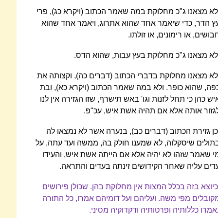
לא מצאנו ג"כ מחלוקת במה שאמר הכתוב (ויקרא כג), פרי
ץ הדר, כדי שיאמר אחד שהוא אתרוג, ויאמר אחד שהוא
בושים, או רימונים, או זולתו.
לא מצאנו ג"כ מחלוקת בעץ עבות, שהוא הדס.
לא מצאנו מחלוקת בדברי הכתוב (דברים כה), וקצותה את
פה, שהוא כופר. ולא במה שאמר הכתוב (ויקרא כא), ובת
יש כהן כי תחל לזנות וגו' באש תישרף, שזו הגזירה אין לנו
גזור אותה אלא אם תהיה אשת איש, עכ"פ.
כן גזירת הכתוב (דברים כב), בנערה אשר לא נמצאו לה
תולים שיסקלוה, לא שמענו חולק בה, ממשה ועד עתה, על
י שאמר שזהו לא יהיה אלא אם הייתה אשת איש, והעידו
דים עליה שאחר הקידושים זינתה בעדים והתראה.
כיוצא בזה בכלל המצות אין מחלוקת בהן. שכולן פירושים
קובלים מפי משה. ועליהם ועל דומיהם אמרו, כל התורה
אמרו כללותיה ופרטותיה ודקדוקיה מסיני.