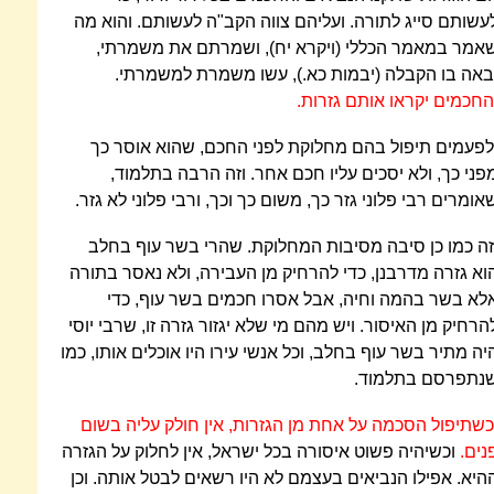
עשותם סייג לתורה. ועליהם צווה הקב"ה לעשותם. והוא מה
אמר במאמר הכללי (ויקרא יח), ושמרתם את משמרתי,
באה בו הקבלה (יבמות כא.), עשו משמרת למשמרתי.
החכמים יקראו אותם גזרות.
לפעמים תיפול בהם מחלוקת לפני החכם, שהוא אוסר כך
פני כך, ולא יסכים עליו חכם אחר. וזה הרבה בתלמוד,
אומרים רבי פלוני גזר כך, משום כך וכך, ורבי פלוני לא גזר.
זה כמו כן סיבה מסיבות המחלוקת. שהרי בשר עוף בחלב
וא גזרה מדרבנן, כדי להרחיק מן העבירה, ולא נאסר בתורה
לא בשר בהמה וחיה, אבל אסרו חכמים בשר עוף, כדי
הרחיק מן האיסור. ויש מהם מי שלא יגזור גזרה זו, שרבי יוסי
יה מתיר בשר עוף בחלב, וכל אנשי עירו היו אוכלים אותו, כמו
נתפרסם בתלמוד.
כשתיפול הסכמה על אחת מן הגזרות, אין חולק עליה בשום
נים.
וכשיהיה פשוט איסורה בכל ישראל, אין לחלוק על הגזרה
היא. אפילו הנביאים בעצמם לא היו רשאים לבטל אותה. וכן