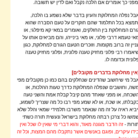
מפני כך אומרים אם הלכה נקבל ואם לדין יש תשובה.
בל נפלה המחלוקת והעיון בדבר שלא נשמע בו הלכה,
תמצא בכל התלמוד שהם חוקרים על טעם הסברה שהוא
ורם המחלוקת בין החולקים, ואומרים במאי קא מיפלגי, או
אי טעמא דרבי פלוני, או מאי בינייהו, והם מביאים אותו על
ניין זה ברוב מקומות. וזוכרים הטעם הגורם למחלוקת, כגון
יאמרו רבי פלוני מחזיק טענה פלונית, ופלוני מחזיק טענה
לונית וכדומה לו.
אין מחלוקת בדברים מקובלים]
בל מי שיחשוב שהדינים שנחלקים בהם כמו כן מקובלים מפי
שה, וחושבים שנפלה המחלוקת כדרך טעות ההלכות, או
שכחה, או מפני שאחד מהם קיבל קבלת אמת והשני טעה
קבלתו, או שכח, או לא שמע מפי רבו כל מה שצריך לשמוע,
יביא ראיה על זה מה שנאמר משרבו תלמידי שמאי והלל שלא
משו כל צרכן רבתה מחלוקת בישראל ונעשית תורה כשתי
ורות -
זה הדבר מגונה מאוד, והוא דברי מי שאין לו שכל ואין
ידו עיקרים, ופוגם באנשים אשר נתקבלו מהם המצות, וכל זה