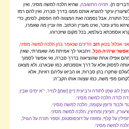
דברים ח).
תהיה התשובה
, שהיא הלכה למשה מסיני, ואין
שיעורין עיקר להוציא אותם ממנו בדרך סברה, ואין להם רמז
כל התורה, אבל נסמכה זאת המצווה לזה הפסוק, לסימן, כדי
יהא נודע ונזכר, ואינו מעניין הכתוב. וזה עניין מה שאמרו,
רא אסמכתא בעלמא, בכל מקום שיזכרוהו.
אני אכלול בכאן
רוב
הדינים שנאמר בהן הלכה למשה מסיני,
אפשר שיהיה הכל.
ויתבאר לך אמיתת מה שאמרתי, שאין
הם אפילו אחת שהוציאוה בדרך סברה, ואי אפשר לסמוך
ותה לפסוק אלא על דרך אסמכתא, כמו שבארנו. ולא מצאנו
עולם שחקרו בהן סברות, או הביאו עליהם ראיות, אלא
קחום מפי משה, כמו שצווה אותו הקב"ה:
חצי] לוג שמן לתודה ורביעית (יין) [שמן] לנזיר, י"א ימים שבין
דה לנדה הלכה למשה מסיני.
וד ולבוד ודופן עקומה, הלכה למשה מסיני.
יעורין, חציצין ומחיצין, הלכה למשה מסיני.
פילין על קלף, ומזוזה על דוכסוסטוס, וספר תורה על הגויל,
לכה למשה מסיני.