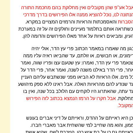
בל אע"פ שהן מקובלים ואין מחלוקת בהם מחכמת התורה
נתונה לנו, נוכל להוציא ממנה אלו הפירושים בדרך מדרכי
סברות
והאסמכתות והראיות והרמזים המצויים במקרא.
כשתראה אותם בתלמוד מעיינים וחולקים זה על זה במערכת
עיון, ומביאים ראיות על אחד מאלו הפירושים והדומה להן.
גון מה שאמרו במאמר הכתוב פרי עץ הדר, אולי יהיה
ימונים, או חבושים, או זולתם, עד שהביאו ראיה עליו ממה
נאמר פרי עץ הדר, ואמרו: עץ שטעם עצו ופריו שווה, ואמר
חר, פרי הדר באילנו משנה לשנה, ואמר אחר, פרי הדר על
ל מים. אלו הראיות לא הביאו מפני שנשתבש עליהם העניין
ד שנודע להם מהראיות האלה. אבל ראינו ללא ספק מיהושע
ד עתה, שהאתרוג היו לוקחים עם הלולב בכל שנה, ואין בו
חלוקת.
אבל חקרו על הרמז הנמצא בכתוב לזה הפירוש
מקובל.
כן היא ראייתם על ההדס, וראייתם על דיני אברים בעונש
מון, והוא מה שחייב למי שהשחית אבר מאברי חברו.
ראייתם גם כן על בת איש כהן, הנזכרת לשם, שהיא אשת