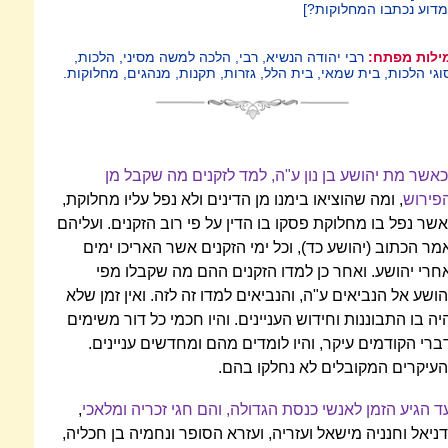
מדוע נכתבו המחלוקות?]
ילות מפתח:
רבי יהודה הנשיא, רבי, הלכה למשה מסיני, הלכות,
וגי הלכות, בית שמאי, בית הלל, גזרות, תקנות, מנהגים, מחלוקות.
כאשר מת יהושע בן נון ע"ה, למד לזקנים מה שקבל מן
פירוש
, ומה שהוציאו בימנו מן הדינים ולא נפל עליו מחלוקת,
אשר נפל בו מחלוקת פסקו בו הדין על פי רוב הזקנים. ועליהם
מר הכתוב (יהושע כד), וכל ימי הזקנים אשר האריכו ימים
חרי יהושע. ואחר כן למדו הזקנים ההם מה שקבלו מפי
הושע אל הנביאים ע"ה, והנביאים למדו זה לזה. ואין זמן שלא
יה בו התבוננות וחידוש העניינים. והיו חכמי כל דור משימים
ברי הקודמים עיקר, והיו לומדים מהם ומחדשים עניינים.
העיקרים המקובלים לא נחלקו בהם.
ד הגיע הזמן לאנשי כנסת הגדולה, והם חגי זכריה ומלאכי
,
דניאל וחנניה מישאל ועזריה, ועזרא הסופר ונחמיה בן חכליה,