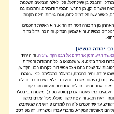
מרדכי וזרובבל בן שאלתיאל, ונלוו לאלה הנביאים השלמת
אה ועשרים זקן, מן החרש והמסגר ודומיהם. והתבוננו גם
ם, כאשר עשו הקודמים להם, וגזרו גזירות ותיקנו תקנות.
האחרון מן החבורה הטהורה ההיא, הוא ראשית החכמים
נזכרים במשנה, והוא שמעון הצדיק, והיה כהן גדול בדור
הוא.
רבי יהודה הנשיא]
כאשר הגיע הזמן אחריהם אל רבנו הקדוש ע"ה
, והיה יחיד
דורו ואחד בזמנו, איש שנמצאו בו כל החמודות והמידות
טובות, עד שזכה בהם אצל אנשי דורו לקרותו רבנו הקדוש,
שמו יהודה. והיה בחכמה, ובמעלה בתכליתם, כמו שאמרו
גיטין נט.), מימות משה רבנו ועד רבי לא ראינו תורה וגדולה
מקום אחד. והיה בתכלית החסידות והענווה והרחקת
תענוגים, כמו שאמרו גם כן (סוטה מט,ב), משמת רבי בטלה
נוה ויראת חטא. והיה צח לשון ומופלג מכל האדם בלשון
קודש, עד שהחכמים ע"ה היו לומדים פירוש מה שנשתבש
ליהם מאותיות המקרא, מדברי עבדיו ומשרתיו. וזה מפורסם