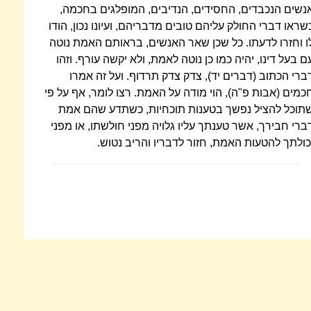
נשים הנכבדים, החסידים, הנדיבים, המופלגים בחכמה,
שראו דברי החולק עליהם טובים מדבריהם, ועיונו נכון, הודו
ו וחזרו לדעתו. כל שכן שאר האנשים, בראותם האמת נוטה
ם בעל דינו, יהיה כמו כן נוטה לאמת, ולא יקשה עורף. וזהו
ברי הכתוב (דברים יד), צדק צדק תרדוף. ועל זה אמרו
כמים (אבות פ"ה), הוי מודה על האמת. רצו לומר, אף על פי
תוכל להציל נפשך בטענות תוכחיות, כשתדע שהם אמת
ברי חבירך, אשר טענתך עליו גלויה מפני חולשתו, או מפני
כולתך להטעות האמת, חזור לדבריו והריב נטוש.