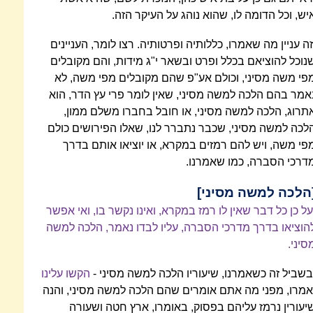
יש, וכל הדומה לו, שהוא נוהג על העיקר הזה.
זה עניין מה שאמרו, כללותיה ופרטותיה. רצו לומר, העניינים
נוכל להוציאם בכלל ופרט ובשאר י"ג מידות, והם מקובלים
פי משה מסיני, וכולם אע"פ שהם מקובלים מפי משה, לא
אמר בהם הלכה למשה מסיני, שאין לומר פרי עץ הדר, הוא
תרוג, הלכה למשה מסיני, או חובל בחברו משלם ממון,
לכה למשה מסיני, שכבר נתברר לנו, שאלו הפירושים כולם
פי משה, ויש להם רמזים במקרא, או יוציאו אותם בדרך
דרכי הסברה, כמו שאמרנו.
הלכה למשה מסיני]
על כן כל דבר שאין לו רמז במקרא, ואינו נקשר בו, ואי אפשר
הוציאו בדרך מדרכי הסברה, עליו לבדו נאמר, הלכה למשה
סיני.
בשביל זה כשאמרנו, שיעוריו הלכה למשה מסיני -
הקשו עלינו
אמרו, מפני מה אתם אומרים שהם הלכה למשה מסיני, והנה
יעורין נרמז עליהם בפסוק, באומרו, ארץ חטה ושעורה