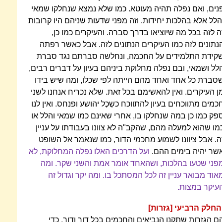
נים, ואם נפלה תהיה מעוטא. כמו שלא נמצא שנחלקו שמאי
הלל אלא בהלכות יחידות. וזה מפני שדעות שניהם היו קרובות
ה לזה בכל מה שיוציאו בדרך סברה. והעיקרים כמו כן,
נתונים לזה כמו העיקרים הנתונים לזה. אבל כאשר רפתה
קידת התלמידים על החכמה, ונחלשה סברתם נגד סברת
לל ושמאי, ובם נפלה מחלוקת ביניהם בעיון על דברים רבים,
סברת כל אחד ואחד מהם הייתה לפי שכלו, ומה שיש בידו
ן העיקרים. ואין להאשימם בכל זאת. שלא נכריח אנחנו לשני
כמים מתווכחים בעיון להתווכח כשֶכֶל יהושע ופנחס. ואין לנו
פק כמו כן במה שנחלקו בו, אחרי שאינם כמו שמאי והלל או
מו שהוא למעלה מהם, שהקב"ה לא צוונו בעבודתו על עניין
ה. אבל ציוונו לשמוע מחכמי הדור, כמו שנאמר אל השופט
שר יהיה בימים ההם.
ועל הדרכים האלו נפלה המחלוקת, לא
פני שטעו בהלכות, ושהאחד אומר אמת והשני שקר. ומה
אוד מבואר עניין זה לכל המסתכל בו. ומה יקר וגדול זה
עיקר במצות.
החלק הרביעי [גזרות]
ם הגזרות שתקנו הנביאים והחכמים בכל דור ודור, כדי