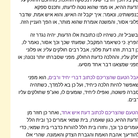
דעת ההיא, או ממי שהוא נוטה לדעתו, ותכנס ספקא
נפשותינו, ונאמר: איך יקבל זה האיש, והוא איש אמת, שדבר
לוני אסור, והמשנה אומרת שהוא מותר, או הפך העניין הזה.
בשביל זה, כשיהיו לנו כתובות אלו הדעות, יהיה נגדר זה
פרץ. כי כשיאמר המקבל, שמעתי שכך וכך אסור, נאמר לו,
ן דברת, וזהו דעת פלוני, אבל רבים חולקים עליו; או פלוני
לק עליו, וההלכה כדעת החולק, מפני שסברתו יותר נכונה; או
פני שמצאנו דבר אחד מסיעו.
בל הטעם שהצריכם לכתוב דברי יחיד ורבים
, הוא מפני
אפשר להיות הלכה כיחיד, ועל כן בא ללמדך, כשתהיה
ברה פשוטה, ואפילו ליחיד, שומעים לו, ואע"פ שחולקים עליו
בים.
הטעם שהצריכם לכתוב דעת איש אחד
, ואחר כן חוזר מן
דעת ההיא, כגון שאמרו, בית שמאי אמרים כך ובית הלל
ומרים כך וכך, וחזרו בית הלל להורות כדברי בית שמאי, כדי
הודיעך אהבת האמת והגברת הצדק והאמונה. שהרי אלו