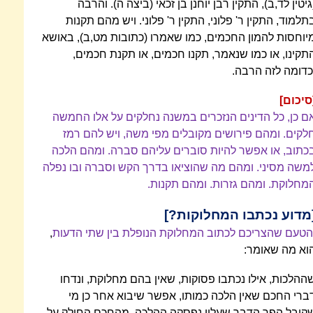
גיטין לד,ב), התקין רבן יוחנן בן זכאי (ביצה ה). והרבה
תלמוד, התקין ר' פלוני, התקין ר' פלוני. ויש מהם תקנות
יוחסות להמון החכמים, כמו שאמרו (כתובות מט,ב), באושא
תקינו, או כמו שנאמר, תקנו חכמים, או תקנת חכמים,
כדומה לזה הרבה.
סיכום]
ם כן, כל הדינים הנזכרים במשנה נחלקים על אלו החמשה
לקים. ומהם פירושים מקובלים מפי משה, ויש להם רמז
כתוב, או אפשר להיות סוברים עליהם סברה. ומהם הלכה
משה מסיני. ומהם מה שהוציאו בדרך הקש וסברה ובו נפלה
מחלוקת. ומהם גזרות. ומהם תקנות.
מדוע נכתבו המחלוקות?]
הטעם שהצריכם לכתוב המחלוקת הנופלת בין שתי הדעות
,
וא מה שאומר:
ההלכות, אילו נכתבו פסוקות, שאין בהם מחלוקת, ונדחו
ברי החכם שאין הלכה כמותו, אפשר שיבוא אחר כן מי
קיבל הפך הדבר שעליו נפסקה ההלכה, מהחכם החולק על