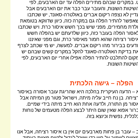
. במקרים שבהם מתירים הפלה עד יום הארבעים, לפי
שיטות השונות, והעובר עבר כבר את יום הארבעים אבל
דיין לא נצפה ריקום אברים באולטרה-סאונד, יש שכתבו
אפשר להתיר הפלה גם במקרה כזה, כיוון שדווקא בטומאת
ולדת מחמירים, מפני שיש בכך חשש איסור כרת. ויש שכתבו
אסור הפלה בעובר כזה, כיוון שלדעתם יש בהפלה חשש
יסור רציחה שהוא חמור מאיסור כרת, וגם מפני שאיננו
ודעים בבירור מהו ריקום אברים. למעשה, יש מי שכתב לצרף
ת בדיקת האולטרה-סאונד להקל במקרים קשים שבהם יש
קום להתלבט להתיר הפלה אפילו אחרי יום הארבעים, לפי
שיטות השונות.
הפלה – גישה הלכתית
 – הדעה העיקרית בהלכה היא שהריגת עובר אסורה באיסור
ציחה. בן נח חייב עליה מיתה, וישראל פטור מן המיתה אבל
סור מן התורה, ולדעה אחת הוא חייב מיתה בידי שמיים.
רור אפוא שאין שום היתר לבצע הפלה מטעמים של נוחות
לכלית, נפשית וכיוצא בזה.
 – עובר בן פחות מארבעים יום אין בו איסור רציחה, אבל אנו
צווים לשמור על חייו כדי שיוכל לגדול ולקיים מצוות בעתיד,