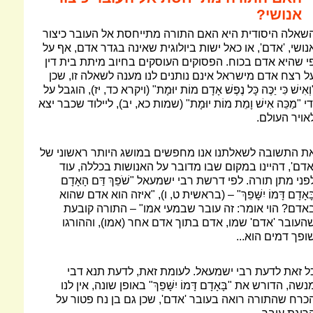
אנושי?
שאלה היסודית היא האם התורה מתייחסת אל העובר כיצור
נושי, 'אדם', או כאל ישות ביולוגית שאינה בגדר אדם, אף על
י שהיא אדם בכוח. הפסוקים העוסקים בחיוב מיתת בית דין
ל רצח אדם מישראל אינם נותנים לנו מענה לשאלה זו, שכן
וְאִישׁ כִּי יַכֶּה כָּל נֶפֶשׁ אָדָם מוֹת יוּמָת" (ויקרא כד, יז), הוגבל על
די "מַכֵּה אִישׁ וָמֵת מוֹת יוּמָת" (שמות כא, יב), ליילוד שכבר יצא
אויר העולם.
ת התשובה לשאלתנו אנו מחפשים במושג היותר ראשוני של
אדם', דהיינו במקום שבו מדובר על האנושות בכללה, עוד
פני מתן תורה. לפי דרשת רבי ישמעאל "שֹׁפֵךְ דַּם הָאָדָם
ָּאָדָם דָּמוֹ יִשָּׁפֵךְ" – (בראשית ט, ו), "איזה הוא אדם שהוא
אדם? הוי אומר: זה עובר שבמעי אמו" – התורה קובעת
העובר 'אדם' שמו, אדם בתוך אדם אחר (אמו), וההורגו
ופך דמים הוא...
ל זאת לדעת רבי ישמעאל. לעומת זאת, לדעת תנא דבי
נשה, הדורש את "בָּאָדָם דָּמוֹ יִשָּׁפֵךְ" באופן שונה, אין לנו
כרח שהתורה רואה בעובר 'אדם', שכן גם בן נח פטור על