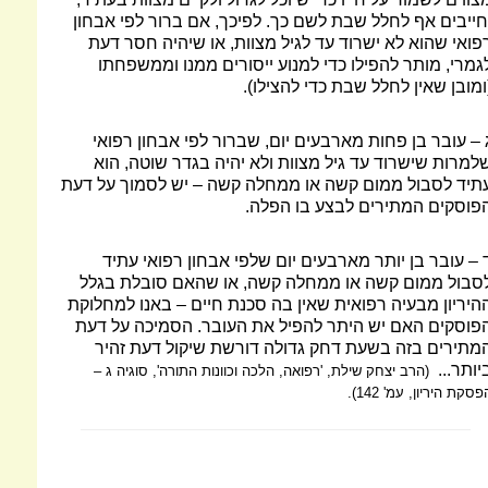
חייבים אף לחלל שבת לשם כך. לפיכך, אם ברור לפי אבחון
פואי שהוא לא ישרוד עד לגיל מצוות, או שיהיה חסר דעת
גמרי, מותר להפילו כדי למנוע ייסורים ממנו וממשפחתו
ומובן שאין לחלל שבת כדי להצילו).
 – עובר בן פחות מארבעים יום, שברור לפי אבחון רפואי
למרות שישרוד עד גיל מצוות ולא יהיה בגדר שוטה, הוא
תיד לסבול ממום קשה או ממחלה קשה – יש לסמוך על דעת
פוסקים המתירים לבצע בו הפלה.
 – עובר בן יותר מארבעים יום שלפי אבחון רפואי עתיד
סבול ממום קשה או ממחלה קשה, או שהאם סובלת בגלל
היריון מבעיה רפואית שאין בה סכנת חיים – באנו למחלוקת
פוסקים האם יש היתר להפיל את העובר. הסמיכה על דעת
מתירים בזה בשעת דחק גדולה דורשת שיקול דעת זהיר
יותר...
(הרב יצחק שילת, 'רפואה, הלכה וכוונות התורה', סוגיה ג –
פסקת היריון, עמ' 142).