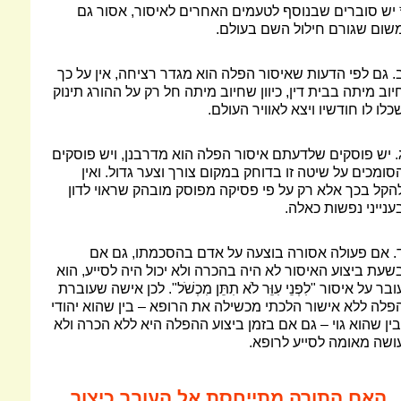
 יש סוברים שבנוסף לטעמים האחרים לאיסור, אסור גם
שום שגורם חילול השם בעולם.
. גם לפי הדעות שאיסור הפלה הוא מגדר רציחה, אין על כך
יוב מיתה בבית דין, כיוון שחיוב מיתה חל רק על ההורג תינוק
כלו לו חודשיו ויצא לאוויר העולם.
. יש פוסקים שלדעתם איסור הפלה הוא מדרבנן, ויש פוסקים
סומכים על שיטה זו בדוחק במקום צורך וצער גדול. ואין
הקל בכך אלא רק על פי פסיקה מפוסק מובהק שראוי לדון
ענייני נפשות כאלה.
. אם פעולה אסורה בוצעה על אדם בהסכמתו, גם אם
שעת ביצוע האיסור לא היה בהכרה ולא יכול היה לסייע, הוא
ובר על איסור "לִפְנֵי עִוֵּר לֹא תִתֵּן מִכְשֹׁל". לכן אישה שעוברת
פלה ללא אישור הלכתי מכשילה את הרופא – בין שהוא יהודי
בין שהוא גוי – גם אם בזמן ביצוע ההפלה היא ללא הכרה ולא
ושה מאומה לסייע לרופא.
האם התורה מתייחסת אל העובר כיצור