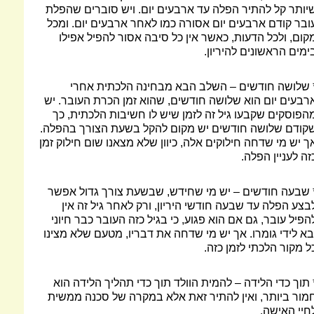
יותר קל להתיר הפלה עד ארבעים יום. ויש סוברים שהפלת
ובר קודם ארבעים יום אסורה כמו לאחר ארבעים יום. ומכל
קום, ולכל הדעות, כאשר אין כל סיבה אסור להפיל אפילו
ימים הראשונים להיריון.
 שלושה חודשים – השלב הבא מבחינה הלכתית אחרי
רבעים יום הוא שלושה חודשים, שהוא זמן הכרת העובר. יש
הפוסקים שקבעו גיל זה לזמן שיש לו חשיבות הלכתית, כך
קודם שלושה חודשים יש מקום להקל בשעת הצורך בהפלה.
ך יש מי שדחה חילוקים אלה, כיוון שלא מצאנו שום חילוק זמן
זה לעניין הפלה.
 שבעה חודשים – יש מי שחידש, שבשעת צורך גדול אפשר
בצע הפלה עד שבעה חודשי היריון, ורק לאחר גיל זה אין
הפיל עובר, גם אם הוא פגוע, כי בגיל כזה העובר כבר חיוני
בא לידי גומרו. אך יש מי שדחה את דבריו, מטעם שלא מצינו
ל מקור הלכתי לזמן כזה.
 תוך כדי הלידה – להמית הוולד תוך כדי תהליך הלידה הוא
מור ביותר, ואין להתיר זאת אלא במקרה של סכנה ממשית
חיי האישה.