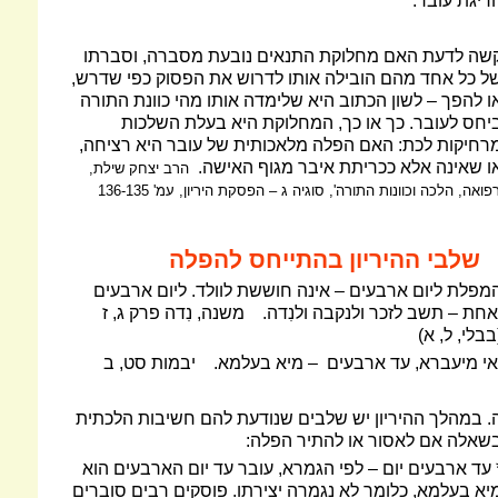
ריגת עובר.
שה לדעת האם מחלוקת התנאים נובעת מסברה, וסברתו
ל כל אחד מהם הובילה אותו לדרוש את הפסוק כפי שדרש,
ו להפך – לשון הכתוב היא שלימדה אותו מהי כוונת התורה
יחס לעובר. כך או כך, המחלוקת היא בעלת השלכות
רחיקות לכת: האם הפלה מלאכותית של עובר היא רציחה,
ו שאינה אלא ככריתת איבר מגוף האישה.
הרב יצחק שילת,
רפואה, הלכה וכוונות התורה', סוגיה ג – הפסקת היריון, עמ' 136-135
שלבי
ההיריון בהתייחס להפלה
מפלת ליום ארבעים – אינה חוששת לוולד. ליום ארבעים
אחת – תשב לזכר ולנקבה ולנִדה.
משנה, נִדה פרק ג, ז
בבלי, ל, א)
אי מיעברא, עד ארבעים
– מיא בעלמא.
יבמות סט, ב
. במהלך ההיריון יש שלבים שנודעת להם חשיבות הלכתית
שאלה אם לאסור או להתיר הפלה:
 עד ארבעים יום – לפי הגמרא, עובר עד יום הארבעים הוא
יא בעלמא, כלומר לא נגמרה יצירתו. פוסקים רבים סוברים