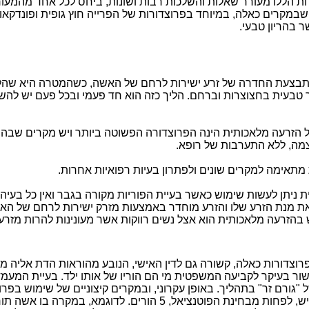
ת הללו מעורר שאלות והשלכות רבות ושונות, ביחס לכל אחד מהמעור
 שבמקרים כאלה, במיוחד בפרוצדורות של הפרייה חוץ גופית ופונדקאות
 בהריון טבעי.
תבצעת החדרה של זרע ישירות לרחם של האשה, כשהמטרה היא שהלי
רך טבעית בחצוצרות וברחם. הליך כזה הוא חד פעמי ובכל פעם יש ל
 הזרעה מלאכותית הינה הפרוצדורה הפשוטה ביותר ויש מקרים שבה
ה, ללא התערבות של רופא.
מתאימה למקרים שונים ולפתרון בעיות רפואיות אחרות.
ניתן לעשות שימוש כאשר בעיית הפוריות מקורה בגבר ואין כל בעיה 
ת מנת הזרע שלו והזרע מוחדר באמצעות מזרק ישירות לרחם של הא
ש בהזרעה מלאכותית הוא אצל נשים רווקות אשר מעונינות להרות מזר
צדורות כאלה, קשורה גם לדין האישי, הנובע מהוראות הדת אליה משת
קשור בעיקר לקביעה המשפטית מי הם הוריו של אותו ילד. בעיית המעמ
גורם זר" בתהליך. באופן עקרוני, ובמקרים קיצוניים של שימוש בפרוצ
יכול להיווצר מצב בו לילד אחד, יש, לפחות מבחינת הפוטנציאל, 5 הורים. ל