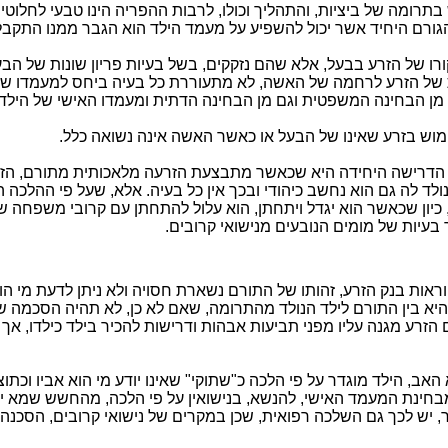
ש בתרומה של ביציות, והתהליך וכולו, לרבות ההפריה הינו טבעי לחלוט
גורם היחיד אשר יכול להשפיע על מעמד הילד הוא הגבר ממנו התקבל
קורו של הזרע בבעל, אלא שהם נזקקים, בשל בעיות פריון שונות של הב
ל הזרע לרחמה של האשה, לא מתעוררת כל בעיה ביחס למעמדו של ה
גם מן הבחינה המשפטית וגם מן הבחינה הדתית ומעמדו האישי של הילד.
ש בזרע שאינו של הבעל או כאשר האשה אינה נשואה כלל.
הדרישה היחידה היא שכאשר מתבצעת הזרעה מלאכותית מתורם, הזרע 
לד לה גם הוא נחשב כיהודי ובכך אין כל בעיה. אלא, שעל פי ההלכה 
, כיון שכאשר הוא יגדל ויתחתן, הוא עלול להתחתן עם קרובי משפחה ש
 בעיות של מומים הנובעים מנישואי קרובים.
ראות בנק הזרע, זהותו של התורם נשארת חסויה ולא ניתן לדעת מי הו
שהיא בין התורם לילד הנולד מהתרומה, שאם לא כן, לא תהיה הסכמה 
הזרע מגנה עליו מפני תביעות אבהות ודרישות להכיר בילד כילדו, אך 
 האב, הילד מוגדר על פי הלכה כ"שתוקי" שאינו יודע מי הוא אביו וכתו
 מבחינת המעמד האישי, להנשא, בנישואין על פי הלכה, מהחשש שמא י
יש לכך גם השלכה רפואית, שכן במקרים של נישואי קרובים, הסכנה 