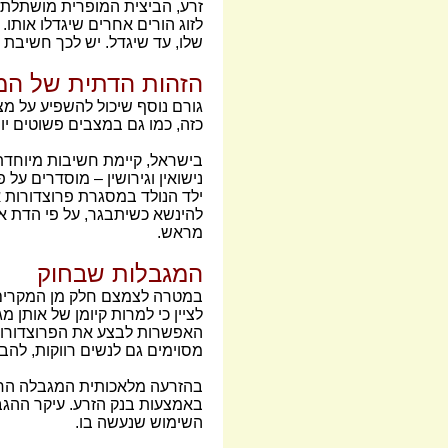
זרע, הביצית המופרית מושתלת 
לזוג הורים אחרים שיגדלו אותו
שלו, עד שיגדל. יש לכך חשיבת 
הזהות הדתית של המ
גורם נוסף שיכול להשפיע על 
כזה, כמו גם במצבים פשוטים יו
בישראל, קיימת חשיבות מיוחדת
נישואין וגירושין – מוסדרים ע
ילד הנולד במסגרת פרוצדורות א
להינשא כשיתבגר, על פי הדת אל
מראש.
המגבלות שבחוק
במטרה לצמצם חלק מן המקרים ה
לציין כי למרות קיומן של אות
האפשרות לבצע את הפרוצדורות 
מסוימים גם לנשים רווקות, להב
בהזרעה מלאכותית המגבלה החו
באמצעות בנק הזרע. עיקר ההגבל
השימוש שנעשה בו.