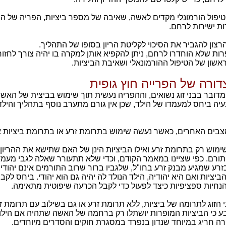
 טיפול הורמונלי מקדים לאשה, שאיבה של מספר ביציות, הפריה של ה
ת ישירות לרחם.
ון להגביר את הסיכוי לקליטת הריון בסופו של התהליך.
רות שלא הוחדרו לרחם, ניתן להקפיא אותן למקרה בו יהיה צורך לחזו
שון של הטיפול ההורמונאלי ושאיבת הביציות.
ורה של הפרייה חוץ גופית
דובר בבני זוג נשואים, וההפריה נעשית תוך שימוש בביצית של האש
ה ביחס למעמדו של הילד, שכן אין גורם מתערב נוסף בתהליך והילד 
צבים האחרים, כאשר נעשה שימוש בתרומת זרע או בתרומת ביציות א
מוש רק בתרומת זרע ואילו הביציות הינן של האם שתישא את ההריון
ורם. כפי שציינו במאמר הקודם, וכדי שלא תתעורר שאלה לגבי מעמד
ע שמגיע מבנק זרע בחו"ל, שלגביו ברור שרוב התורמים אינם יהודים.
ציות ואם היא יהודיה, הילד הנולד לה יהיה גם הוא יהודי. ביחס לקב
ן הנחיות ספציפיות כיצד לפעול כדי לקבל הכרעה שיפוטית מתאימה.
י הזוג לתרומה של ביציות, ללא תרומת זרע או גם בשילוב עם תרומת 
בע כי הביציות המופרות יושתלו רק ברחמה של האשה שתהיה אם הילו
ה חריג במיוחד שנדון בנפרד במסגרת חוקים והסדרים מיוחדים.