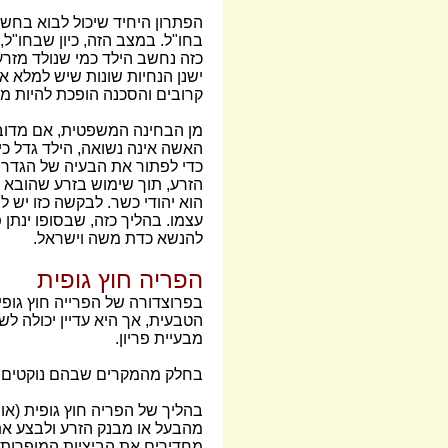
הפתרון היחיד שיכול לבוא בחשב
בחו"ל. במצב הזה, כיון שבחו"ל
כזה נחשב הילד כמי שנולד מזרע ש
ישנן הנחיות שונות שיש למלא אח
קרובים והסכנה הופכת להיות מי
מן הבחינה המשפטית, אם מדובר
האשה אינה נשואה, הילד גדל כי
כדי לפתור את הבעיה של הגדרת
הזרע, תוך שימוש בזרע שהובא מ
הוא יהודי כשר. לבקשה כזו יש 
עצמו. בהליך כזה, שבסופו ינתן 
להנשא כדת משה וישראל.
הפריה חוץ גופית
בפרוצדורה של הפרייה חוץ גופ
הטבעית, אך היא עדיין יכולה ל
מבעיית פריון.
בחלק מהמקרים שבהם נוקטים בפ
בהליך של הפריה חוץ גופית (א
מהבעל או מבנק הזרע ולבצע את
מחדירים את הביציות המופרות 