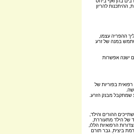
בים בהן ואף ביחס
, ההיתכנות להריון
ך ההפריה עצמו,
השתמש במנה של זרע
ם ישנה אפשרות
רפואית בפוריות של
שה.
ע שמתקבל מבנק הזרע.
ייכים ההורים והילד,
ד של הילד מתעוררת,
דורות הרפואיות הללו,
דוגמא, במקרה בו אשה תורמת ביצית, גבר תורם