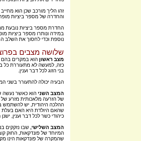
זהו הליך מורכב שכן הוא מחייב
והחדרה של מספר ביציות מופרו
החדרת מספר ביציות נובעת מהרצ
במידה ונותרו מספר ביציות מופ
נוספת וכדי לחסוך את השלב הרא
שלושה מצבים בפרוצד
מצב ראשון
הוא במקרים בהם מ
כזה, למעשה לא מתעוררת כל בעי
בני הזוג לכל דבר וענין.
הבעיה יכולה להתעורר בשני המ
המצב השני
הוא כאשר נעשה שי
של הזרעה מלאכותית מזרע של ת
ההלכה היהודית, יש להשתמש בזר
שהאם היולדת היא האם בעלת הבי
כיהודי כשר לכל דבר וענין, ישנ
המצב השלישי,
שבו נזקקים בנ
המיוחד של פונדקאות, החוק קו
שהמקרה של פונדקאות הינו מקר