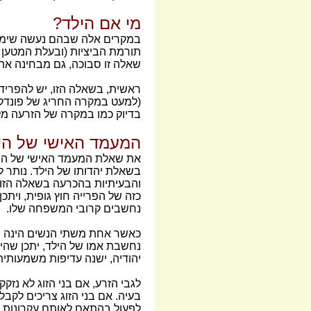
מי אם הילד?
במקרים אלה שבהם נעשה שימוש
תורמת הביציות (ובעלת המטען ה
שאלה זו סבוכה, גם מבחינה אתי
ראשית, בשאלה הזו, יש להפריד 
(למעט במקרה החריג של פונדקאו
בדיוק כמו במקרה של הזרעה מל
המעמד האישי של הי
את שאלת המעמד האישי של הילד 
בשאלת יהדותו של הילד. נותר 
והבעיתיות בהכרעה בשאלה הזו, 
כזה של הפרייה חוץ גופית, ויתכ
נחשבים קרובי המשפחה שלו.
כאשר אחת משתי הנשים הינה יהוד
נחשבת אמו של הילד, יתכן שהיל
יהודיה, ישנה עדיפות משמעותית
לגבי הזרע, אם בני הזוג לא נזק
בעיה. אם בני הזוג צריכים לקב
לפעול בהתאם לאותם עקרונות ש