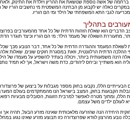
ברחמה של אשה נוספת שנושאת את ההריון ויולדת את התינוק, ולאחר
. במקרים כאלה יש לקבוע מן הבחינה המשפטית מי נחשבים הוריו של ה
מכריעה לגבי התא המשפחתי של הילד ומי הם הוריו.
עורבים בתהליך
מצב הדברים הוא שאלת הזהות הדתית של כל אחד מהמעורבים בפרוצד
תר, מתעוררת השאלה של מעמד הילד: מי הם הוריו וכיצד תוגדר הדת 
 לשאלת המעמד וההגדרה הדתית של כל אחד, דבר הנובע מכך שכל ע
ל פי ההלכה הדתית הרלוונטית, וזאת במסגרת חוקים שונים. שאלות אל
לה הינה משמעותית ביותר, ויכולה בעתיד להשפיע על מעמדו של הילד
יה הוא משתייך וביחס ליהודים, כדת משה וישראל, אך לא תמיד נותנ
בעייתיים הללו, נקבעו בחוק מספר מגבלות על ביצוען של פרוצדורו
ן מגבלות הקבועות בחוק, המצב בישראל הנו מהמתקדמים בעולם המערב
הללו, ומתוך מטרה לאפשר למרבית הזוגות, הסובלים מבעיות רפואיו
יא לעולם ילדים משל עצמם.
קית היחידה הנה שהזרעה מלאכותית שאינה מזרע הבעל, תהיה אך ו
ה נובע מהרצון לוודא שפרוצדורה כזו תבוצע מזרע שאינו נגוע במחלו