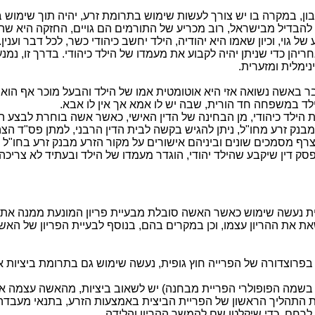
ון, במקרה בו יש צורך לעשות שימוש בתרומת זרע, יהיה תוך שימוש 
, להבדיל מבישראל, רוב מכריע של התורמים הם גויים, החזקה היא שה
ל גוי, וכיון שאמו היא יהודיה, הילד יחשב כיהודי כשר, לכל דבר ועני
ריהן כדי שניתן יהיה לקבוע את מעמדו של הילד כיהודי. בדרך זו, נמ
נימלית ומזערית.
 באשה נשואה אזי היא אוטומטית אמו של הילד והבעל מוכר אף הוא כ
לד במשפחה חד הורית, שבה יש לו אמא אך אין לו אבא.
 הילד כיהודי, מן הבחינה של הדין האישי, כאשר אשה בוחרת לבצע 
בנק זרע מחו"ל, ניתן להגיש בקשה לבית הדין הרבני, למתן פס"ד הצה
לצרף מסמכים שונים וביניהם אישורים על מקור הזרע מבנק זרע בחו"ל 
פסק דין שיקבע שהילד יהודי, הוגדר מעמדו של הילד ובעתיד לא צריכה 
ית נעשה שימוש כאשר האשה סובלת מבעיית פריון המונעת ממנה את ה
שאת את ההריון עצמו, וכן במקרים בהם, בנוסף לבעיית הפריון של האש
רוצדורה של הפרייה חוץ גופית, נעשה שימוש גם בתרומת ביציות א
ו בשמה הפופולרי הפריית מבחנה) יש לשאוב ביציות, מהאשה עצמה א
 התהליך הראשון של הפריית הביצית באמצעות הזרע, בתנאי מעבדה
לרחם, כדי שיקלטו שם להמשך ההריון והלידה.