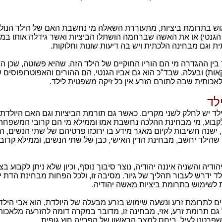
 בתרומת ביציות, מתעוררת השאלה מי נחשבת האם של הילד הנולד 
גנטי) או את האשה שברחמה הושתלו הביציות ואשר גידלה אותו במהלך
ת וגם מבחינה הלכתית ויש בה דיעות שונות וחלוקות.
בין ההגדרה מי הם הוריו החוקיים של הילד הזה, שהיא פשוטה, שכן ה
ת) ובעלה, שבד"כ הוא גם אביו הגנטי, הם ההורים והאפוטרופוסים שלו
אכותית שבה לתורם הזרע אין כל זיקה משפטית לילד.
לד
יש לחלק לשני מקרים. כאשר גם תורמת הביציות וגם האם היולדת הן
לקבוע, מי מבחינת ההלכה נחשבת אמו וממילא מי הם קרובי המשפחה
ישנה חשיבות לקיום מאגר מידע בו ירוכזו פרטיהם של שתי הנשים, 
ן שהילד יחשב, מבחינת הדין האישי, כבן של שתי הנשים, וממילא קרו
יה והשניה איננה יהודיה, נוצר סיבוך נוסף, וכיון שלא ניתן לקבוע 
ד ידרש לעבור תהליך של גיור. מסיבה זו, ולכל הפחות מבחינת הדת י
 לשימוש בתרומת ביציות מאשה יהודיה.
קים לתרומת זרע ונשעה שימוש בזרע מבעלה של היולדת, הוא אבי הילד ו
ל גם תרומת זרע, אזי, מבחינה זו, מדובר במקרה דומה להזרעה מלאכו
פרטנו לעיל, ביחס למצב הראשון של הפרייה חוץ גופית.