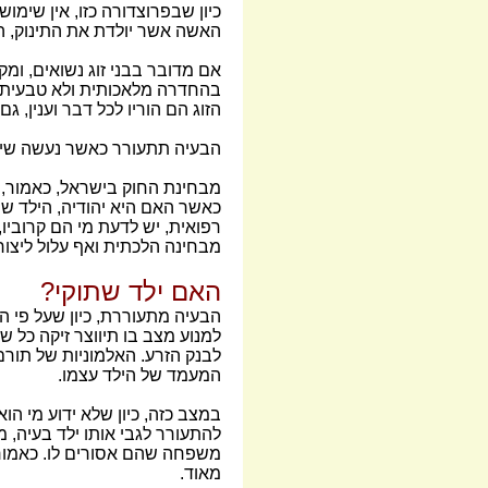
כיון שבפרוצדורה כזו, אין שימו
האשה אשר יולדת את התינוק, ה
אם מדובר בבני זוג נשואים, ומ
בהחדרה מלאכותית ולא טבעית ש
הזוג הם הוריו לכל דבר וענין, 
הבעיה תתעורר כאשר נעשה שימו
מבחינת החוק בישראל, כאמור, 
כאשר האם היא יהודיה, הילד שנו
רפואית, יש לדעת מי הם קרוביו
מבחינה הלכתית ואף עלול ליצור
האם ילד שתוקי?
הבעיה מתעוררת, כיון שעל פי הו
למנוע מצב בו תיווצר זיקה כל 
לבנק הזרע. האלמוניות של תורם 
המעמד של הילד עצמו.
במצב כזה, כיון שלא ידוע מי הוא
להתעורר לגבי אותו ילד בעיה,
משפחה שהם אסורים לו. כאמור, 
מאוד.