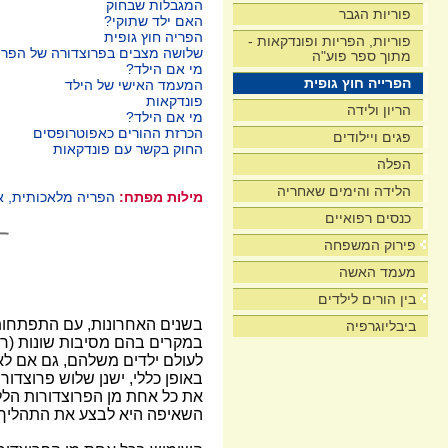
המגבלות שבחוק
פוריות הגבר
האם ילד שתוקי?
הפריה חוץ גופית
פוריות, הפריות ופונדקאות -
שלושה מצבים בפרוצדורה של הפריי
מתוך ספר פוע"ה
מי אם הילד?
הפרייה חוץ גופית
המעמד האישי של הילד
פונדקאות
הריון ולידה
מי אם הילד?
הכרזת ההורים כאפוטרופסים
פגים ויילודים
החוק בקשר עם פונדקאות
הפלה
הלידה והימים שאחריה
מילות מפתח:
הפריה מלאכותית, א
כנסים רפואיים
פירוק המשפחה
מעמד האשה
בין הורים לילדים
בשנים האחרונות, עם התפתחות 
ביבליוגרפיה
במקרים בהם מסיבות שונות (רפוא
לעולם ילדים משלהם, גם אם לא 
באופן כללי, ישנן שלוש פרוצדור
את כל אחת מן הפרוצדורות הללו
השאיפה היא לבצע את התהליך ה