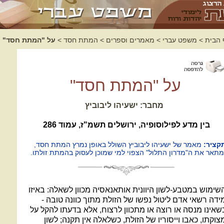
 הבית
>
משפט עברי
>
מאמרים וספרים
>
המתת חסד
>
על "המתת חסד"
על "המתת חסד"
מחבר: ישעיהו ליבוביץ
בין מדע לפילוסופיה, ירושלים תשמ"ז, עמוד 286
קציר:
מאמר של ישעיהו ליבוביץ השולל באופן נמרץ המתת חסד,
מתאר את ה"מדרון התלול" הצפוי למי שמוכן לעסוק בהמתת זולתו.
שימוש במטבע-לשון היוונית אותאנאסיה מכוון לשאלה: באיזו
ידה רשאי אדם ליטול נפשו של הזולת מתוך כוונה טובה -
שאינו מנסה או רוצה או מתכוון לרצוח, אלא בדעתו להקל על
צוקתו, כאבו וייסוריו של הזולת, כשלאלה אין תקנה; לשון