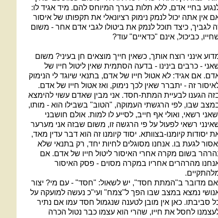
נגוע בחיי אדם, ללא תלות בערך המיוחס להם. מיד אגיד לו:
ם אין אתה יכול לנמק נימוק רציונאלי את תקפותו של איסור
ה לגביך, כיצד תוכל לנמק את ביטולו לגבי אדם אחר - משום
חייו, כביכול, אינם "כדאיים" עוד?
דוע אינני רוצח אותך, כשאין חייך מוצאים חן בעיני? משום
אני - כרבים בינינו - בדעה הסתמית שאין ליטול חייו של
דם. אם אגיד: לא אטול חייו של אדם, בתנאי שיוגד לי הנימוק
איסור זה - יתברר שאין לכך נימוק, ואז אטול חייו של אדם.
זה הגענו לבעיית המתת-חסד. אני מבין שאדם עשוי להימצא
מצב שבו, לפי הרגשתי העמוקה, "הטוב" בשבילו הוא - מותו,
שאני רשאי, ואולי אף חייב, לסייע לו למות. אולם חושבני
אינני רשאי לפעול על פי הרגשה זו, משום שבזה אני מערער
ת יסודות קיומנו-בצוותא. יסוד קיומנו זה הוא דבר עדין מאד,
אסור לגעת בו. אנחנו מסוגלים לחיות יחד, רק בתנאי שלא
הרהר בשום מקרה אחרי האיסור ליטול חייו של אדם. אם
נחנו מהרהרים אחריו במקרה מסוים - פסק האיסור
להתקיים.
אם מדובר ב"המתת חסד", יש לשאול: "חסד" - עם מי? יצור
נושי נמצא במצב שבו הפך ל"צמח" ועי"כ נעשה למועקה על
ל סביבתו. כאן אין מובן לטענה שנגמול חסד עמו אם נתיר
עצמנו לחסל את חייו, שהרי הוא עצמו כבר נטול הכרה