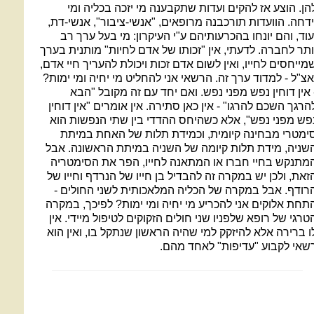
הן. הוצע אז להקים ועדות שתקבענה מי יזכה בכליה ומי
ידחה. הוועדות תורכבנה מרופאים, "אנשי-ציבור", אנשי-דת,
עוד, והם יונחו בהכרעותיהם ע"י העיקרון: מי בעל ערך רב
ותר לחברה. לדעתי, אין "זכותו של אדם לחיות" מותנית בערך
מייחסים לחייו, ואין לשום אדם זכות ויכולת להעריך חיי אדם,
אצ"ל - למדוד ערך זה. הרשאי אני להחליט מי יחיה ומי ימות?
 אין דוחין נפש מפני נפש. ואם יחד עם זה מקובל "הבא
הרגך השכם להרגו" - אין כאן סתירה. אין אומרים "אין דוחין
פש מפני נפש", אלא כשהיחס ההדדי בין שתי הנפשות הוא
ימטרי מבחינה קיומית, וכמידת תלות של האחת במיתת
שניה, מידת תלות קיומה של השניה במיתת הראשונה. אבל
מתנקש בחיי חברו או המתאנה לחייו, הפר את הסימטריה
זאת, ולכן יש במקרה זה להבדיל בן חייו של הנרדף וחייו של
רודף. אבל במקרה של הכליה המלאכותית לשני החולים -
תחת אלוקים אני להכריע מי יחיה ומי ימות? לפיכך, במקרה
טרגי של רופא שלפניו שני חולים הזקוקים לטיפול מיידי. אין
ו ברירה אלא להיזקק למי שהיה הראשון שנתקל בו, ואין הוא
שאי לקבוע "עדיפות" לאחד מהם.