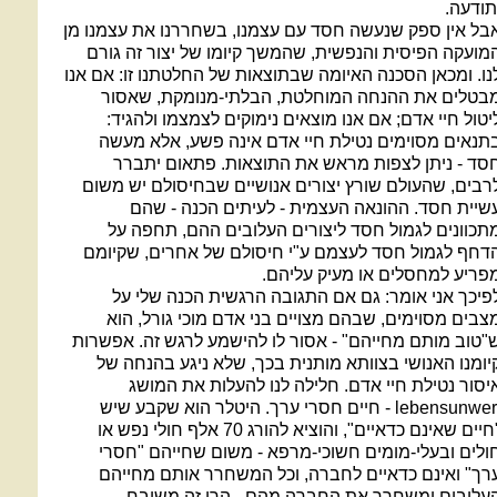
תודעה.
בל אין ספק שנעשה חסד עם עצמנו, בשחררנו את עצמנו מן
מועקה הפיסית והנפשית, שהמשך קיומו של יצור זה גורם
נו. ומכאן הסכנה האיומה שבתוצאות של החלטתנו זו: אם אנו
בטלים את ההנחה המוחלטת, הבלתי-מנומקת, שאסור
יטול חיי אדם; אם אנו מוצאים נימוקים לצמצמו ולהגיד:
תנאים מסוימים נטילת חיי אדם אינה פשע, אלא מעשה
סד - ניתן לצפות מראש את התוצאות. פתאום יתברר
רבים, שהעולם שורץ יצורים אנושיים שבחיסולם יש משום
שיית חסד. ההונאה העצמית - לעיתים הכנה - שהם
תכוונים לגמול חסד ליצורים העלובים ההם, תחפה על
דחף לגמול חסד לעצמם ע"י חיסולם של אחרים, שקיומם
פריע למחסלים או מעיק עליהם.
פיכך אני אומר: גם אם התגובה הרגשית הכנה שלי על
צבים מסוימים, שבהם מצויים בני אדם מוכי גורל, הוא
"טוב מותם מחייהם" - אסור לו להישמע לרגש זה. אפשרות
יומנו האנושי בצוותא מותנית בכך, שלא ניגע בהנחה של
יסור נטילת חיי אדם. חלילה לנו להעלות את המושג
lebensunwert - חיים חסרי ערך. היטלר הוא שקבע שיש
"חיים שאינם כדאיים", והוציא להורג 70 אלף חולי נפש או
ולים ובעלי-מומים חשוכי-מרפא - משום שחייהם "חסרי
רך" ואינם כדאיים לחברה, וכל המשחרר אותם מחייהם
עלובים ומשחרר את החברה מהם - הרי זה משובח.