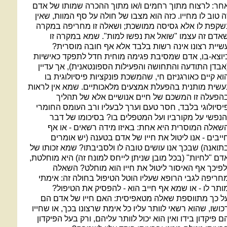
חר: לרצוח מתוך רחמים ו/או מתוך ההכרה שמותו של אדם
ה טוב לו מחייו. כזה הוא מצבו של חולה על סף המוות, שאין
שקפת לו אלא גסיסה ממושכת; ושאלה זו מחריפה במקרה
אדם זה עצמו "שואל את נפשו למות". שמא במקרה זו
שיית רצונו אינה רשות בלבד אלא אף חובה מוסרית?
יוצא-בו, אדם שמסיבת פגימה מוחית חדל לתפקד כאישיות
אבדן התודעה והתחושה והפעילות הספונטאנית), אך עדיין
וא קיים כאורגניזם חי, שהמשכת פונקציות פיסיולוגית בו
עשית מותנית בהפעלת אמצעים מלאכותיים. שמא אין לראות
הפעלה זו המשכם של חיים אנושיים אלא של תהליך
יסיולוגי בלבד, חסר טעם וערך לבעליו ורב העומס החומרי
הנפשי על מקורביו ועל המטפלים בו? בסיכומו של דבר
שאלה המוסרית היא אחת: באיזו מידה רשאים - או אף
ייבים - אנו ליטול את חייו של אדם בטענה (יש אומרים
תואנה) שבכך אנו עושים טובה לו ולסביבתו? שמא זכותו של
דם "לחיות" (בכל מובן שניתן לייחס למונח זה) היא מוחלטת,
לפיכך אף האיסור ליטול את חייו הוא מוחלט? השאלה
חריפה לגבי הרופא שעליו הוטל הטיפול בחולה זה: אימתי
ותר לו - או שמא אף חייב הוא - להפסיק את הטיפול?
ל כך מתווספת שאלה מטאפיסית: האם חייו של אדם הם
כושו, שהוא רשאי לוותר עליו כל אימת שרצונו בכך, או שחייו
ם פיקדון בידו ואין הוא יכול לוותר עליהם, ורק בעל הפיקדון