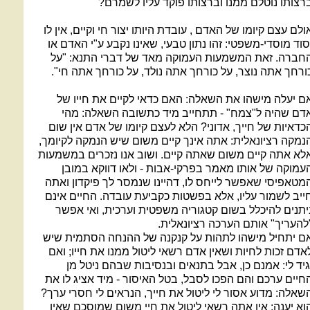
רצותו נוטלם ממנו וברצותו פוקד עליו לשמרם?
ולם עצם קיומו של האדם , עובדת היותו יצור חי וקיים, אין לו
סוד מוסדי-משפטי: זהו נתון טבעי, שאינו נקבע ע"י האדם או
חברה. זאת המשמעות העמוקה מאד של דברי התנא: "על
ורחך אתה נוצר, על כורחך אתה נולד, על כורחך אתה חי".
ם יעלה מישהו את השאלה: האם כדאי לקיים את חייו של
דם שהיה ל"צמח" - תתחייב מיד כתשובה השאלה: מהי
כדאיות של חייך, אדוני? הלא לעצם קיומו של אדם אין שום
נמקה רציונאלית: אתה אינך קיים משום שיש הנמקה לקיומך,
לא אתה קיים משום שאתה קיים. ושוב אנו נזכרים במשמעות
עמוקה של אותו מאמר בפרקי-אבות - ולאו דווקא במובן
מטאפיסי שאפשר לייחס לו, דהיינו שנמסר לך פיקדון ואתה
ייב לשמור עליו, אלא בפשטות כקביעת עובדה. החיים אינם
יתנים להיכלל בשום קטגוריה משפטית וערכית, ואי אפשר
להעריך" אותם הערכה רציונאלית.
ם יתחיל מישהו לתהות על קנקנה של ההנחה הסתמית שיש
אדם זכות לחיות ושאין אדם רשאי ליטול ממנו את חייו; ואם
גיד לי: אמנם כן, אבל בתנאים ובנסיבות שבהם ניטל מן
חיים ערכם והם הפכו לסבל, בטל האיסור - מיד אציג לו את
שאלה: מדוע אסור לי ליטול את חייך, הנראים לי חסרי ערך?
וא יענה: אין אתה רשאי ליטול את חיי משום שמוסכם שאין