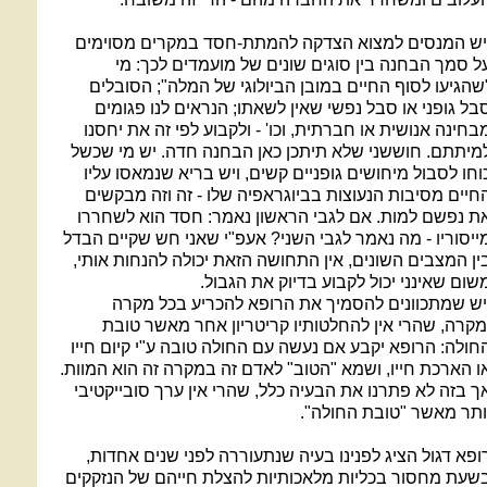
יש המנסים למצוא הצדקה להמתת-חסד במקרים מסוימים
ל סמך הבחנה בין סוגים שונים של מועמדים לכך: מי
שהגיעו לסוף החיים במובן הביולוגי של המלה"; הסובלים
בל גופני או סבל נפשי שאין לשאתו; הנראים לנו פגומים
בחינה אנושית או חברתית, וכו' - ולקבוע לפי זה את יחסנו
מיתתם. חוששני שלא תיתכן כאן הבחנה חדה. יש מי שכשל
וחו לסבול מיחושים גופניים קשים, ויש בריא שנמאסו עליו
חיים מסיבות הנעוצות בביוגראפיה שלו - זה וזה מבקשים
ת נפשם למות. אם לגבי הראשון נאמר: חסד הוא לשחררו
ייסוריו - מה נאמר לגבי השני? אעפ"י שאני חש שקיים הבדל
ין המצבים השונים, אין התחושה הזאת יכולה להנחות אותי,
שום שאינני יכול לקבוע בדיוק את הגבול.
יש שמתכוונים להסמיך את הרופא להכריע בכל מקרה
מקרה, שהרי אין להחלטותיו קריטריון אחר מאשר טובת
חולה: הרופא יקבע אם נעשה עם החולה טובה ע"י קיום חייו
ו הארכת חייו, ושמא "הטוב" לאדם זה במקרה זה הוא המוות.
ך בזה לא פתרנו את הבעיה כלל, שהרי אין ערך סובייקטיבי
ותר מאשר "טובת החולה".
ופא דגול הציג לפנינו בעיה שנתעוררה לפני שנים אחדות,
שעת מחסור בכליות מלאכותיות להצלת חייהם של הנזקקים