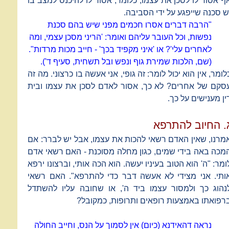
ף אסור לו לסכן את עצמו, כלומר, אסור לו להיכנס למצב בו
ש סכנה שייפגע על ידי הסביבה.
"הרבה דברים אסרו חכמים מפני שיש בהם סכנת
נפשות, וכל העובר עליהם ואומר: 'הריני מסכן עצמי, ומה
לאחרים עלי'? או 'איני מקפיד בכך' - חייב מכות מרדות".
(שם, הלכות שמירת גוף ונפש ובל תשחית, סעיף ד').
לומר, אין הוא יכול לומר: זה גופי, אני אעשה בו כרצוני. מה זה
סקם של אחרים? לא כך, אסור לאדם לסכן את עצמו ובית
ין מענישים על כך.
. החיוב להתרפא
מרנו, שאין האדם רשאי להכות את עצמו, אבל יש לברר: אם
מכה באה בידי שמים, כגון מחלה מסוכנת - האם רשאי אדם
ומר: "ה' הוא הטוב בעיניו יעשה. הוא הכה אותי, וברצונו ירפא
ותי. אני מצידי לא אעשה דבר כדי להתרפא". האם רשאי
נהוג כך ולמסור עצמו ביד ה', או שחובה עליו להשתדל
רפואתו באמצעות רופאים ותרופות, כמקובל?
נראה דהאידנא (כיום) אין לסמוך על הנס, וחייב החולה