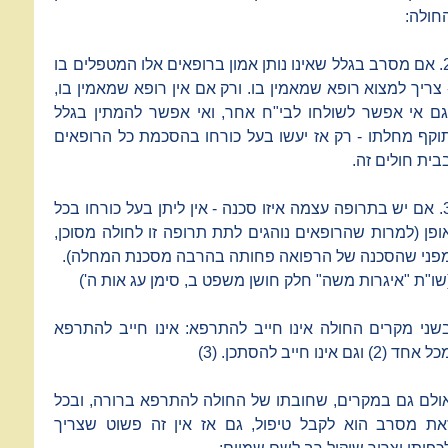
חולה:
2. אם מסרב בגלל שאינו נותן אמון ברופאים אלו המטפלים בו
 צריך למצוא רופא שמאמין בו. ורק אם אין רופא שמאמין בו,
גם אי אפשר לשולחו לבי"ח אחר, ואי אפשר להמתין בגלל
וקף מחלתו - רק אז יעשו בעל כורחו בהסכמת כל הרופאים
בית חולים זה.
3. אם יש בתרופה עצמה איזו סכנה - אין ליתן בעל כורחו בכל
ופן (למרות שהרופאים נוהגים לתת תרופה זו לחולה מסוכן,
פני שהסכנה של הרפואה פחותה בהרבה מסכנת המחלה).
שו"ת "איגרות משה" חלק חושן משפט ב, סימן עג אות ה')
שני מקרים החולה אינו חייב להתרפא: אינו חייב להתרפא
 אחד (2) וגם אינו חייב להסתכן. (3)
ולם גם במקרים, שחובתו של החולה להתרפא ברורה, ובכל
את מסרב הוא לקבל טיפול, גם אז אין זה פשוט שצריך