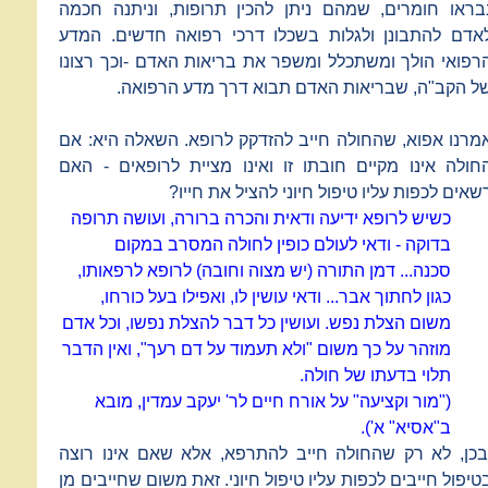
בראו חומרים, שמהם ניתן להכין תרופות, וניתנה חכמה
אדם להתבונן ולגלות בשכלו דרכי רפואה חדשים. המדע
רפואי הולך ומשתכלל ומשפר את בריאות האדם -וכך רצונו
ל הקב"ה, שבריאות האדם תבוא דרך מדע הרפואה.
מרנו אפוא, שהחולה חייב להזדקק לרופא. השאלה היא: אם
חולה אינו מקיים חובתו זו ואינו מציית לרופאים - האם
שאים לכפות עליו טיפול חיוני להציל את חייו?
כשיש לרופא ידיעה ודאית והכרה ברורה, ועושה תרופה
בדוקה - ודאי לעולם כופין לחולה המסרב במקום
סכנה... דמן התורה (יש מצוה וחובה) לרופא לרפאותו,
כגון לחתוך אבר... ודאי עושין לו, ואפילו בעל כורחו,
משום הצלת נפש. ועושין כל דבר להצלת נפשו, וכל אדם
מוזהר על כך משום "ולא תעמוד על דם רעך", ואין הדבר
תלוי בדעתו של חולה.
("מור וקציעה" על אורח חיים לר' יעקב עמדין, מובא
ב"אסיא" א').
בכן, לא רק שהחולה חייב להתרפא, אלא שאם אינו רוצה
טיפול חייבים לכפות עליו טיפול חיוני. זאת משום שחייבים מן