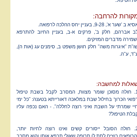
ת הטיפול.
קורות להרחבה:
יא ב 'שער א', 9-28, בעניין יחס ההלכה לרפואה.
ב אברהם, חלק ב', פרקים א-ב, בעניין החיוב להתרפא
שמירה מדברים המזיקים.
ו"ת "איגרות משה" חלק חושן משפט ב, סימנים עג (אות ה),
"ד, ע"ה.
אלות למחשבה:
1. חולה מסוכן שומר מצוות, המסרב לקבל בשבת טיפול
פואי הכרוך בחילול שבת במלאכה דאורייתא בטענה: "כל ימי
יי שמרתי על השבת ואיני רוצה לחללה". - האם נכפה עליו
בלת הטיפול?
2. חולה הסובל ייסורים קשים ואינו רוצה לחיות יותר,
הרופאים רוצים לתת לו תרופה שאולי תרפא אותו והוא מסרב