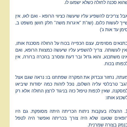
הוא סכנה לחולה כשלא ישמעו לו.
בל צריכים להשפיע עליו שיעשה כציווי הרופא - ואם לאו, אין
ייך לעשות כלום. (שו"ת "איגרות משה" חלק חושן משפט ב,
ימן עד אות ג')
תנאים מסוימים, עצם הכפייה בכוח על החולה מסכנת אותו,
אין לעשותה. צריך להשפיע עליו שיעשה כמצוות הרופא, ואם
ינו משתכנע, והוא גדול ובר דעת ומסרב בהכרה ברורה, אין
כפותו בכוח.
עתה, נחזור ונבדוק את המקרה שפתחנו בו: נראה שגם אצל
גב' טרבלסי עליה השלום, נוכל לזהות כמה יסודות שיביאו
מסקנה, שאין לכפות טיפול כזה בניגוד לרצון החולה אלא רק
שכנע אותו:
1. ההצלה בעקבות ניתוח הכריתה היתה מסופקת. גם היו
ופאים שטענו שלא היה צורך בכריתה ואפשר היה לטפל
נמק בצורה שמרנית.