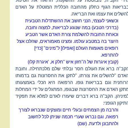
ידי הקב"ה, מבוססת על ההשקפה, הרואה את הטיפול
בריאות הגוף כחלק מהחובה הכללית המוטלת על האדם
השלים את עצמו ואת הבריאה.
וכשאני לעצמי, הנני חושב את ההשתדלות הטבעית
(בדרכי הטבע) במה שנוגע לבריאות, למצוה וחובה,
וכאחת החובות להשלמת צורת האדם אשר הטביע
היוצר בה במטבע עולמו. ומצינו מאמוראים, שהלכו אצל
רופאים מאומות העולם [ואפילו] ל"מינים" [כדי]
להתרפא.
(קובץ איגרות של ה"חזון איש "חלק א, 'איגרת קלו)
קב"ה ברא את העולם חסר ובלתי שלם מלכתחילה. וחובת
אדם "להשלים את צורתו, "לתקן את החסרונות גם בדמותו
רוחנית וגם בבריאות גופו. הרפואה היא הכלי באמצעותו
תקן האדם את החסרונות שבגופו, המתגלים על ידי המחלות
מיניהן. הקב"ה ברא דברים שיעזרו לאדם למלא את תפקיד
תיקון הגופני:
והרבה מן הצמחים ובעלי חיים ומוצקים שנבראו לצורך
רפואה, וגם נבראו שערי חכמה שניתן לכל לחשוב
ולהתבונן ולדעת. (שם)