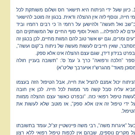
1. כיוון שעל ידי הניתוח היא תישאר חס ושלום משותקת לכל
מי חייה, ונוסף לזה אין ההצלה ודאית. בכגון זה מוטב להישאר
"שב ואל תעשה" ולהישען על רחמי ה' כי רבים רחמיו וביד
דם לא להפילה... הואיל וסוף סוף החיים של המשותקים הם
עים ומרים, וגם יש אשר טוב להם המוות מחיים, לכן בכגון זה
סתבר, שאין חייבים לעשות מעשה של ניתוח ב"קום ועשה",
בפרט בנידון דידן, שגם עצם ההצלה אינו אלא ספק.
ספר "הלכה ורפואה" כרך ג' עמ' ס': "תשובה בעניין חולה
סוכן מאוד" מהגרש"ז אויערבך שליט"א)
ניתוח יכול אמנם להציל את חייה, אבל הטיפול הזה בעצמו
ביא עליה סבל קשה מר ממוות לכל חייה. לכן אין חובה
עשות טיפול רפואי כזה. "ובפרט כאשר עצם ההצלה ממוות
ל ידי טיפול זה אינו אלא ספק", אז מוטב שלא לעשות את
טיפול.
על "איגרות משה", רבי משה פיינשטיין זצ"ל, עומד בתשובתו
ל מקרים נוספים, שבהם אין לכפות טיפול רפואי ללא רצון