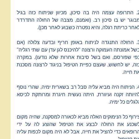
2. התרופה עצמה היה בה סיכון, מכיוון שניתוח כזה בגיל
בוגר יש בו סיכון רב. (ואמנם, מצבה של החולה התדרדר
אחר כריתת רגלה, והיא נפטרה כשבוע לאחר מכן).
3. החולה התנגדה לניתוח באופן חריף ובדעה צלולה (אם
של אמונתה העמוקה ורצונה "להיכנס לגן עדן עם שתי רגליה"
פי שפורסם, ואם בשל סיבות אחרות שלא נודעו). במקרה
זה, יש לחשוש, שעצם כפיית הטיפול בניגוד לרצונה מסכנת
ת חייה.
4. הניתוח היה מביא עליה סבל רב בשארית ימיה, שהרי נוסף
היותה זקנה ועיוורת, היתה נעשית חיגרת ומרותקת לכיסא
לגלים כל ימיה.
ירוף כל הנימוקים האלה מביא לכאורה למסקנה, שהיה מקום
שכנע את החולה לבצע את הטיפול שהוצע לה על ידי
רופאים כדי להציל את חייה, אבל לא היה מקום לכפות עליה