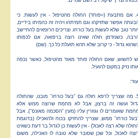
כפותו וצריך שיקול רב לשם שמיים:
4. אם מתבעת (=פוחד) החולה מהטיפול - אין לעשות. כי
בעתה אפשר שתזיקהו וגם תמיתהו ויהיה זה כהמיתו בידיים,
יותר טוב שלא לעשות בעל כורחו. וצריכים הרופאים להתיישב
רבה, כשנזדמן חולה שאינו רוצה ברפואה, אם לכפותו
שהוא גדול - כי קרוב שלא תהא תועלת כל כך. (שם)
ש לחשוש, שאם החולה פוחד מאוד מהטיפול, כאשר נכפה
ותו נזיק במקום להועיל.
עוד:
5. מה שצריך לרפא חולה גם "בעל כורחו" מובנו, שהחולה
דול ועשה זה ברצון, אבל לא מחמת שרוצה ממש אלא
חמת שאומרים לו וגוזרין עליו (מעין "הסכמה מאונס"). אבל
בעל כורחו" ממש, שצריך להחזיקו בכוח ולהאכילו (בדוגמת
חולה שלא רצה לאכול) - אין לעשות כן לגדול בר דעת כשאינו
וצה לאכול, וכל שכן שסובר שלא טובה לו האכילה, משום