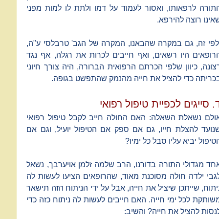
תורה לרפאותו, ואסור לעמוד על דמו ולתת לו למות מפני
אינו רוצה להירפא.
לפי זה, גם במקרה שהבאנו, המקרה של הגב' טרבלסי ע"ה,
רופאים היו רשאים, ואף חייבים לכרות את רגלה, אף נגד
צונה, כיוון שלפי הכרתם הרפואית הברורה, היה צורך חיוני
כריתה כדי להציל את חייה מהנמק שהתפשט בגופה.
. סייגים לכפיית טיפול רפואי
ולם נשאלת השאלה: האם החולה חייב לקבל טיפול רפואי
נועד להצלת חייו, גם אם ספק אם הטיפול יועיל, וגם אם
טיפול יביא עליו סבל כל ימיו?
חד מגדולי התורה בדורנו, הרב שלמה זלמן אויערבך, נשאל
גבי ילדה חולה מסוכנת מאוד, שהרופאים הציעו לעשות לה
יתוח, שייתכן שיציל את חייה, אבל על ידי הניתוח הזה תישאר
שותקת לכל ימי חייה. האם חייבים לעשות לה ניתוח כזה כדי
נסות להציל את חייה? והשיב: