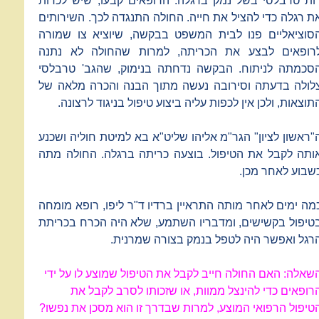
ות טרבלסי בשל נמק ברגלה. הרופאים קבעו, שיש לכרות
ת רגלה כדי להציל את חייה. החולה התנגדה לכך. השירותים
סוציאליים פנו לבית המשפט בבקשה, שיוציא צו שמורה
רופאים לבצע את הכריתה, למרות שהחולה לא נתנה
סכמתה לניתוח. הבקשה נדחתה בנימוק, שהגב' טרבלסי
לולה בדעתה וסירובה נעשה מתוך הבנה והכרה מלאה של
תוצאות, ולכן אין לכפות עליה ביצוע טיפול בניגוד לרצונה.
"ראשון לציון" הגר"מ אליהו שליט"א בא למיטת חוליה ושכנע
ותה לקבל את הטיפול. בוצעה כריתה ברגלה. החולה מתה
שבוע לאחר מכן.
מה ימים לאחר מותה התראיין ברדיו ד"ר ליפו, רופא מומחה
טיפול בקשישים, ומדבריו השתמע, שלא היה הכרח בכריתת
רגל ואפשר היה לטפל בנמק בצורה שמרנית.
שאלה: האם החולה חייב לקבל את הטיפול שמוצע לו על ידי
רופאים כדי להינצל ממוות, או שזכותו לסרב לקבל את
טיפול הרפואי המוצע, למרות שבדרך זו הוא מסכן את נפשו?