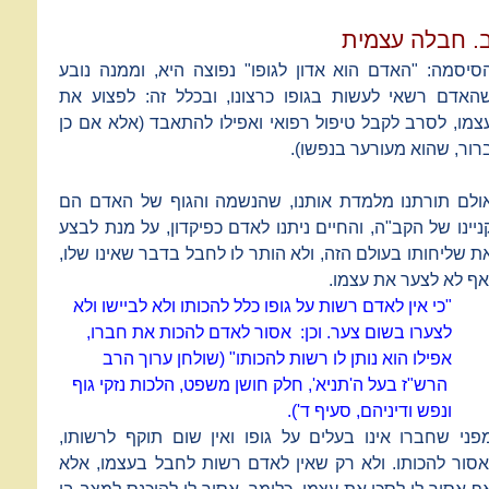
. חבלה עצמית
סיסמה: "האדם הוא אדון לגופו" נפוצה היא, וממנה נובע
האדם רשאי לעשות בגופו כרצונו, ובכלל זה: לפצוע את
צמו, לסרב לקבל טיפול רפואי ואפילו להתאבד (אלא אם כן
רור, שהוא מעורער בנפשו).
ולם תורתנו מלמדת אותנו, שהנשמה והגוף של האדם הם
ניינו של הקב"ה, והחיים ניתנו לאדם כפיקדון, על מנת לבצע
ת שליחותו בעולם הזה, ולא הותר לו לחבל בדבר שאינו שלו,
אף לא לצער את עצמו.
"כי אין לאדם רשות על גופו כלל להכותו ולא לביישו ולא
לצערו בשום צער. וכן:
אסור לאדם להכות את חברו,
אפילו הוא נותן לו רשות להכותו" (שולחן ערוך הרב
הרש"ז בעל ה'תניא', חלק חושן משפט, הלכות נזקי גוף
ונפש ודיניהם, סעיף ד').
פני שחברו אינו בעלים על גופו ואין שום תוקף לרשותו,
אסור להכותו. ולא רק שאין לאדם רשות לחבל בעצמו, אלא