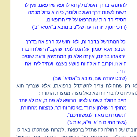
להתנהג בדרך העולם לקרוא לרופא שירפאנו. ואין לו
רשות לשנות דרך העולם ולומר, כי הוא גדול מכמה
חסידי הדורות שנתרפאו על ידי הרופאים.
(דרכי יוסף, יורה דעה של"ו, ב מובא ב"אסיא "ב')
וכל המתרשל בדבר זה, ולא יחוש על הרפואה בדרך
הטבע, אלא יסמוך על הנס לומר שהקב"ה ישלח דברו
וירפאהו בחינם, אין זה אלא מן המתמיהין ודעת שוטים
היא זו, וקרוב הוא להיות פושע בעצמו ועתיד ליתן את
הדין.
(שבט יהודה שם, מובא ב"אסיא" שם)
א רק שהחולה צריך להשתדל ברפואתו, אלא שצריך הוא
התייחס לדברי הרופא כאל מצוה ממצוות התורה:
חייב החולה לשמוע לציווי הרופא לא פחות, אם לא יותר,
מחוקי ה"שולחן ערוך" באיסור והיתר, כמצווה מהתורה:
"ונשמרתם מאוד לנפשותיכם".
(גשר החיים ח"א, פ"א, אות ג')
ובתו של החולה להשתדל ברפואתו, למרות שמחלתו באה לו