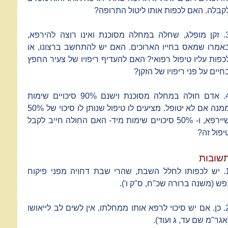
קבלה. האם לכפות אותו ליטול התרופה?
3. זקן מופלג, שחלה במחלה מסוכנת ואינו רוצה להירפא,
אמרו שמאס בחייו הארוכים. האם יש להתחשב ברצונו, או
כפות עליו טיפול רפואי? האם להעדיף ריפויו של צעיר החפץ
חיים על פני ריפויו של הזקן?
4. אדם חולה במחלה מסוכנת וישנם 90% סיכויים שימות
ממנה אם לא יטופל. מציעים לו טיפול שנותן לו סיכוי של 50%
שיירפא, ו- 50% סיכויים שימות מיד- האם החולה חייב לקבל
יפול זה?
שובות
1. יש לכפותו לחלל השבת, שהרי שבת דחויה מפני פיקוח
פש (משנה ברורה שכ"ח, ס"ק ו').
2. כן. אם יש סיכוי לרפא אותו ממחלתו, אין לשים לב לייאושו
אגר"מ שם עד, ג ועוד).