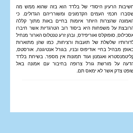
שיבות הרעיון היסודי של בלדד הוא בזה שהוא ממש מה
סברו חכמי העמים הקדמונים ומשורריהם הגדולים. כי
אמונה שהצרות היותר איומות בחיים באות מתוך קללה
רובצת על משפחות היא ביסוד רוב הטרגדיות אשר חיברו
סכילוס, סופוקלס ואוריפידס, ובהן זרע טנטלוס הארור מנחיל
דורותיו שלשלת של תועבות ורציחות, כמו שהן מתוארות
אופן מבהיל בחיי אודיפוס ובניו, בגורל אנטיגונה, אורסטס,
ליטמנסטרא ואגמנון ועוד תמונות אין מספר. בשיחת בלדד
דעה על מורשת גורל צרופה בחיבור עם אמונה באל
ופט צדק אשר לא ימאס תם.