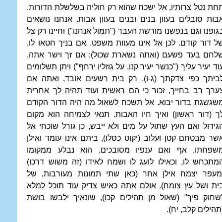
חת נטל צרותיו, אל ישכח שהוא רק חוליה בשלשלת הדורות.
בות סובלים בעוון בנים ובנים בעוון אבות. אנחנו נושאים
גופנו וגם בנפשנו מורשת העבר ("תמול אנחנו") וחיינו רק צל
ל דור קודם. לכן אל אינו מעוות משפט. אם בניך חטאו לו,
לחם בעד פשעם (ואתה נשארת שכול): אם זך וישר אתה,
וד יעיר עליך ("כנשר יעיר קנו, על גוזליו ירחף") ויתן תשלומים
ביתך כפי צדקתך (ג-ו). רק בית רשעים אובד, ואתה אם
ערך רב בחייך, זכור כי הם ראשית ועוד תהיה לך אחרית
שגשגת בדור יבוא. אל תשכח לשאול מה היה הדור הקודם
ך (דור ראשון) ואיך חיו האבות. תנאי לצמיחה הוא מקום
גידול ואם העץ שתול על מים ולא ייבש, כן גורל שוכחי אל
שר מבטחם קטן ועלוב (יקוט כסלו), ביתם אינו עומד ואילן
שפחתו, אף ואם ענפיו מסובכים, הוא נבלע ממקומו
מתכחש לו, וכאילו לועג לו ושמח לאידו (זה משוש דרכו)
מעפר יצמח אילן אחר (כאן שתי תמונות מעורבות, של
ית ושל עץ צומח). אולם אתה כאיש צדיק עוד תוכל למלא
שחוק פיך" (שאול מן תהילים קכו), שונאיך ילבשו בושת
תהילים קלב, יח).