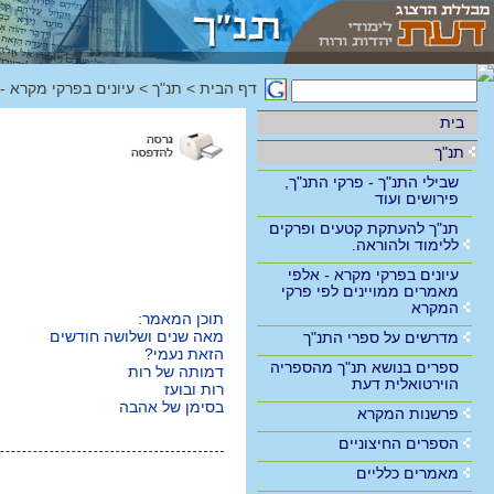
דף הבית
>
תנ"ך
>
עיונים בפרקי מקרא -
בית
תנ"ך
שבילי התנ"ך - פרקי התנ"ך,
פירושים ועוד
תנ"ך להעתקת קטעים ופרקים
ללימוד ולהוראה.
עיונים בפרקי מקרא - אלפי
מאמרים ממויינים לפי פרקי
המקרא
תוכן המאמר:
מאה שנים ושלושה חודשים
מדרשים על ספרי התנ"ך
הזאת נעמי?
ספרים בנושא תנ"ך מהספריה
דמותה של רות
הוירטואלית דעת
רות ובועז
בסימן של אהבה
פרשנות המקרא
הספרים החיצוניים
מאמרים כלליים