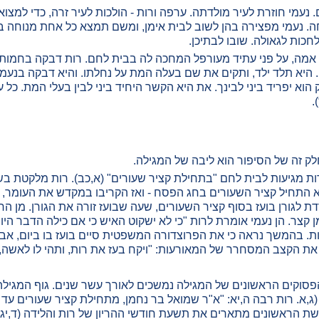
נעמי חוזרת לעיר מולדתה. ערפה ורות - הולכות לעיר זרה, כדי למצו
 נעמי מפצירה בהן לשוב לבית אימן, ומשם תמצא כל אחת מנוחה בית 
לחכות לגאולה. שובו לבתיכן.
מה, על פני עתיד מעורפל המחכה לה בבית לחם. רות דבקה בחמותה,
היא תלד ילד, ותקים את שם בעלה המת על נחלתו. והיא דבקה בנעמי חמו
ק הוא יפריד ביני לבינך. את היא הקשר היחיד ביני לבין בעלי המת. כל 
.
לק זה של הסיפור הוא ליבה של המגילה.
ות מגיעות לבית לחם "בתחילת קציר שעורים" (א,כב). רות מלקטת בשד
 התחיל קציר השעורים בחג הפסח - ואז הקריבו במקדש את העומר, וק
 לגורן בועז בסוף קציר השעורים, שעה שבועז זורה את הגורן. מן הרג
ר. הן נעמי אומרת לרות "כי לא ישקוט האיש כי אם כילה הדבר היום" 
. בהמשך נראה כי את הפרוצדורה המשפטית סיים בועז בו ביום, אבל 
קצב המסחרר של המאורעות: "ויקח בעז את רות, ותהי לו לאשה, ויבוא
פסוקים הראשונים של המגילה נמשכים לאורך עשר שנים. גוף המגיל
ג,א. רות רבה ה,יא: "א"ר שמואל בר נחמן, מתחילת קציר שעורים עד
 הראשונים מתארים את תשעת חודשי ההריון של רות והלידה (ד,יג-י