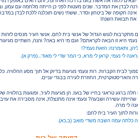
יוצאים ללוות את אשת בועז בדרכה האחרונה, והם רואים באופק דמוי
נה לבדן את המדבר. שנים מעטות לפני כן הייתה מלחמה עם עמון, 
ינה תקופה של ביטחון וסדר, ששתי נשים תוכלנה ללכת לבדן במדבר.
לו את תבואת השנה!
ים מתקרבות לגוש הגדול של אנשי בית לחם. אנשי העיר מנסים לזה
עמי היא זו הבאה לקראתם? ועם מי היא באה? והנה, השתיים מגיעות
ליהן, ותאמרנה: הזאת נעמי?!
אנה לי נעמי, קראן לי מרא, כי המר שדי לי מאוד...(פרק א).
 לבית הקברות. רות ונעמי מגיעות בדיוק אל תוך מסע ההלוויה. כל אנ
ה והאריסטוקרטית, החוזרת לעירה בבגדי עניים.
חלה ברגע טראגי בחייו של בועז. הן מגיעות לעיר, ופוגעות בהלוויה של
י שהייתה עשירה ושבעה? ונעמי אינה מתנצלת, אינה מסבירה את עזיב
נה לי מרה.
רות לתוך העיר בית לחם:
יה כלתה עמה השבה משדי מואב (ב,כא).
דמותה של רות