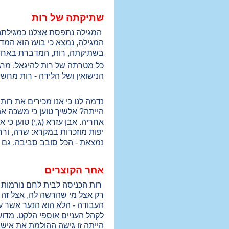
שתיקתה של רות
המגילה נתפסת אצלנו כמגילתה 
המגילה, נמצא כי בועז הוא המד
בשתיקתה, רות, המדברת באחד
כל מטרתה של רות להיגאל. מרגע
הנישואין ושל הלידה - רות מחש
נדמה לנו כי אנו מכירים את רו
הייתה? אלשיך טוען כי משכה את 
אחריה. אבן עזרא (ג,י) טוען כי
יפות מוזכרות במקרא: שרה, ורח
נמצאת - הכל סובב סביבה, גם א
אחר הקוצרים
רות הכניסה לבית לחם נורמות ש
רק אצל מי שהרשה לה, אצל זה ש
העבודה - הלא הוא הנער אשר על
לקהל העניים אוספי הלקט. מדוע 
הייתה זו גישה ההולמת את אישי