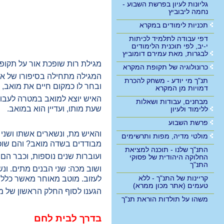
גליונות לעיון בפרשת השבוע -
נחמה ליבוביץ
תכניות לימודים במקרא
דפי עבודה לתלמיד לכיתות
י-יב, לפי תוכנית הלימודים
לבגרות, מאת עמירם דומוביץ
מגילת רות שופכת אור על תקופ
כרונולוגיה של תקופת המקרא
המגילה מתחילה בסיפורו של אל
תנ"ך מי יודע - משחק להכרת
ובחר לו כמקום חיים את מואב
דמויות מן המקרא
האיש יוצא למואב במטרה לעבור 
מבחנים, עבודות ושאלות
שעת מותו, ועדיין הוא במואב.
ללימוד ולעיון
פרשת השבוע
והאיש מת, ונשארים אשתו ושני ב
מולטי מדיה, מפות ותרשימים
מבודדים בשדה מואב? והם שוכח
התנ"ך שלנו - תוכנה למציאת
ועוברות שנים נוספות, וכבר הם
החלוקה היהודית של פסוקי
התנ"ך
ושוב מכה: שני הבנים מתים. ונ
קריינות של התנ"ך - ללא
לעזוב. מוטב מאוחר מאשר כלל 
טעמים (אתר מכון ממרא)
הגענו לסוף החלק הראשון של מ
משהו על תולדות הוראת תנ"ך
בדרך לבית לחם