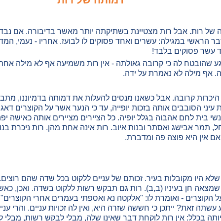
של רות. אבל רות מצטיינת בשתיקתה יותר מאשר בדיבורה. אם נבדוק
בר הראשי במגילה: עשרים ואחד פסוקים לו לבועז. אחריו - נעמי, ה
 עשר פסוקים בלבד!
 שהובטח לה כי קרובה גאולתה - אין רות משמיעה אף לא מילה אחת. 
ה. אף מילה לא נאמרת על ידה.
ת היכרות קרובה. אבל כשאנו מנסים להעלות את דמותה בדמיוננו, מתבר
עיני הסובבים אותה בזכות יופייה, עד כי הנער אשר על הקוצרים דאג 
 אנשי בית לחם אהבוה בגלל יופיה. כל הציירים מציירים אותה כאישה י
ל, תמר אבישג ואסתר ובנות איוב. רות אינה אחת מהן. רות ניכרת ב
ם אין היא פוצה פה ומדברת.
לא היו מקובלות בעיר. זכותם של עניים ללקוט בכל שדה שהם רוצים.
מצאה חן בעיניו (ב,ב). רות גם תבקש רשות ללקוט בשדה. ואכן, כאש
 הקוצרים - ואומרת לו: "אלקטה נא ואספתי בעמרים אחרי הקוצרים" 
עשתה זאת? ייתכן כי חששה שזרה היא, ואין לה זכויות עניים. והרי עני
ותה בכלל: אין רות לוקחת דבר שאינו שלה, מבלי לבקש רשות, מבלי לה