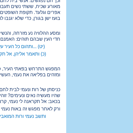
וכך הם נפגשים: אנשי בית לחם 
מאורע שכיח, ששתי נשים תעבור
אפרים וגלעד. תקופת השופטים א
בועז ישן בגורן, כדי שלא יגנבו 
ומסע ההלוויה נע מזרחה, והנש
חדי העין שבהם תוהים: האמנם נ
(יט) ...ותהום כל העיר ע
(כ) ותאמר אליהן, אל תקר
המפגש התרחש בפאתי העיר, סמוך
ומזהים בפליאה את נעמי, העשיר
כניסתן של רות ונעמי לבית לחם 
שהיו מעשיה נאים ונעימים? זוה
בכאב: אל תקראנה לי נעמי, קרא
ורק לאחר מפגש זה באות נעמי ו
ותשב נעמי ורות המואב