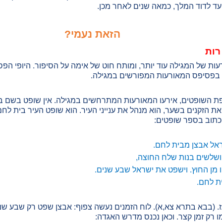
 עד לדוד המלך, כמאה שנים לאחר מכן.
הזאת נעמי?
רות
ת של המגילה עוד יותר, ומותח חוט של אימה על הסיפור. היופי הפס
בפסיפס המאורעות המפורשים במגילה.
ת השופטים, אירעו המאורעות המתרחשים במגילה. אין שופט בשם בוע
ת הזקנים בשער, הוא מנהל את ענייני העיר. הוא שופט העיר בית לחם.
 כתוב בספר שופטים:
ראל אבצן מבית לחם.
, ושלשים בנות שלח החוצה,
 מן החוץ. וישפט את ישראל שבע שנים.
ית לחם.
עז. (בבא בתרא צא,א). לוח הזמנים נעשה צפוף: אבצן שפט רק שבע שנ
מו רק זמן קצר. וכאן נכנס מדרש האגדה: