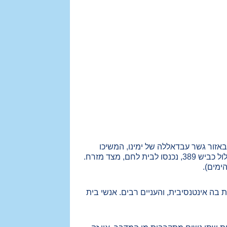
אזור גשר עבדאללה של ימינו, המשיכו
מערבה, לא נכנסו לירושלים, שהייתה עיר עוינת באותם ימים. ירדו דרך אבו-דיס של היום, ומשם, במסלול כביש 389, נכנסו לבית לחם, מצד מזרח.
ימים).
בה אינטנסיבית, והעניים רבים. אנשי בית