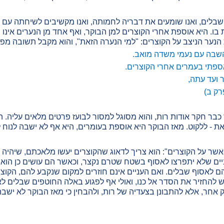
בלים, ואנו שומעים את דבריה לחמותה, ואנו מקשיבים לשיחתה עם בוע
ו. היא אוספת אחרי הקוצרים למן הבוקר, ואף אחד מן הנערים אינו פו
הנער הניצב על הקוצרים: "למי הנערה הזאת", והוא מקבל תשובה מפ
 השבה עם נעמי משדה מואב.
אספתי בעמרים אחרי הקוצרים.
 ועד עתה,
רק ב)
כבר חקר אודות רות, והוא מסוגל למסור לבועז פרטים מלאים עליה. ה
את - ללקוט. מאז הבוקר היא אוספת בעומרים, היא אף לא ישבה לנוח ל
שר על הקוצרים": הוא צריך לדאוג שהקוצרים יעשו מלאכתם, שיהיה לה
ניים שלא יתפרצו לאסוף בשטח שטרם נקצר, וכאשר הם עושים כן הוא מב
ם לאסוף שבלים. ואם העניים אינם חוזרים למקום שנקבע להם, הקוצר
ויש להחזיר את הסדר אל כנו, ואולי אף לפגוע באלה החוטפים שבלים ל
ק אחר, אלא להתבונן בצעדיה של רות, ולהבחין כי מאז הבוקר לא ישבה