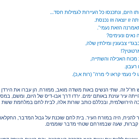
 היום, ונתכנסו כל העיירות לגמילות חסד...
ה זו יוצאה וזו נכנסת.
תאמרנה הזאת נעמי".
 נאים ונעימים?
די צבעונין ומילתין שלה,
טוטין?!
 מכוח האכילה והשתייה,
רעבון.
לי נעמי קראו לי מרה" (רות א,כ).
חז"ל זה. שתי הנשים באות משדה מואב, ממזרח. הן עברו את הירדן ב
ה הירושלמית, ובכללם כותב שורות אלה, לבית לחם במלחמת ששת ה
להניח, היה במזרח העיר. בית לחם שוכנת על גבול המדבר, החקלאות 
 קברות, שעה שבמזרחם שטחי מדבר שוממים.