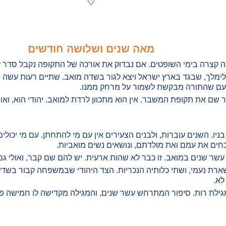
מאה שנים ושלושה חודשים
ה קצרה בימי השופטים. אם נבדוק את אורכה של התקופה נקבל סדר זמ
ימלך, שבגד בארץ ישראל ויצא לגור בשדה מואב. שתיים רעות עשה 
, עם שהתורה מבקשת לשמור על מרחק ממנו.
שם את תקופת המשבר. אין הוא מתכוון לרדת למואב. יהודי הוא, ואוה
ניו. השנים עוברות, ולבנים הצעירים אין עם מי להתחתן. עם מי יכול
ים את עמם ואת מולדתם, ונושאים נשים מואביות.
 עשר שנים במואב. זו כבר לא שהות ארעית. יש להם שם קבר, ואולי ג
שארת נעמי, ושתי כלותיה הנכריות. הצד היהודי שבמשפחה קבור בשדי 
לא.
גילת רות. סיפור המתרחש עשר שנים, והמגילה מקדישה לו חמישה פס