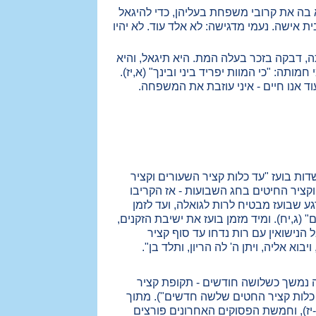
א בה את קרובי משפחת בעליהן, כדי להיגאל
אישה. נעמי מדגישה: לא אלד עוד. לא יהיו
 דבקה בזכר בעלה המת. היא תיגאל, והיא
תה: "כי המוות יפריד ביני ובינך" (א,יז).
עוד אנו חיים - איני עוזבת את המשפחה.
ות בועז "עד כלות קציר השעורים וקציר
ציר החיטים בחג השבועות - אז הקריבו
ע שבועז מבטיח לרות לגואלה, ועד לזמן
(ג,יח). ומיד מזמן בועז את ישיבת הזקנים,
הנישואין עם רות נדחו עד סוף קציר
 אליה, ויתן ה' לה הריון, ותלד בן".
ה נמשך כשלושה חודשים - תקופת קציר
 כלות קציר החטים שלשה חדשים"). מתוך
ז), וחמשת הפסוקים האחרונים פורצים