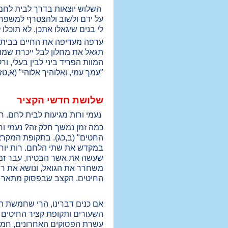
השלוש יוצאות בדרך לבית לחם. 
על ידם ולשוב ולהצטרף למשפחה.
לי בנים שיגאלו אתכן. לא תוכלו 
ערפה מעדיפה את החיים בבית א
תגאל את מחלון לבל ייכרת שמו. 
המוות הפריד ביני לבין בעלי, ור
"עמך עמי, ואלוהיך אלוהי" (א,טז)
שלושת חדשי הקציר
נעמי ורות מגיעות לבית לחם. ח
כמה זמן נמשך חלק זה? נעמי ור
החטים" (ב,כג). בתקופת המקרא
במקדש את שתי הלחם. רות יורדת
שעשה את אשר הבטיח, עבר זמן קצ
משחרר את הגואל, ונושא את רות
החיטים. הקצב שבפסוק מתאר את ה
אם כנים דברינו, הרי שחמשת ה
השעורים ותקופת קציר החיטים (
עשרת הפסוקים האחרונים, חמשת