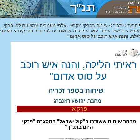
 הבית
>
תנ"ך
>
עיונים בפרקי מקרא - אלפי מאמרים ממויינים לפי פרקי
קרא
>
נביאים
>
תרי עשר
>
זכריה
>
מאמרים לפי סדר הפרקים
>
ראיתי
ילה, והנה איש רוכב על סוס אדום"
ראיתי הלילה, והנה איש רוכב
על סוס אדום"
שיחות בספר זכריה
מחבר: יהושע רוזנברג
פרק א'
מבחר שיחות ששודרו ב"קול ישראל" במסגרת "פרקי
היום בתנ"ך"