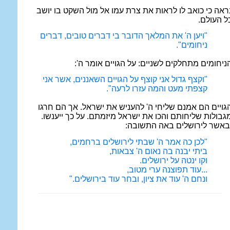
ראה כי כואב לו לראות את צרת עמו אל מול השקט בו יושב
ל העולם.
"ויען ה' את המלאך הדובר בי דברים טובים, דברים
ניחומים".
ניחומים מתחלקים לשניים: על הגויים אומר ה':
"וקצף גדול אני קוצף על הגויים השאננים, אשר אני
קצפתי מעט והמה עזרו לרעה".
גויים הם אמנם שליחי ה' להעניש את ישראל. אך הם חרגו
גבולות שליחותם והכו את ישראל מיזמתם. על כך ייענשו.
באשר לירושלים באה התשובה:
"לכן כה אמר ה' שבתי לירושלים ברחמים,
ביתי יבנה בה נאום ה' צבאות,
וקו ינטה על ירושלים.
...עוד תפוצנה ערי מטוב,
ונחם ה' עוד את ציון, ובחר עוד בירושלים."