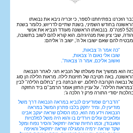
בר הזכרנו בפתיחתנו לספר, כי זכריה ניבא את נבואתו
ראשונה בחודש השמיני, בשנת שתיים לדריוש, כלומר בשנת
520 לפנה"ס. בנבואתו הראשונה מעודד הנביא את אנשי
הודה, שבי ציון ואת מנהיגיהם. הוא קורא להם לשוב בתשובה,
מבטיח להם שאם ישובו אל ה', ישוב ה' אליהם:
"כה אמר ה' צבאות,
שובו אלי נאום ה' צבאות,
ואשוב אליכם, אמר ה' צבאות".
זה הוא ממשיך את פעולתו של הנביא חגי. לאחר הנבואה
ראשונה, באה חטיבה של חזיונות לילה. מראות הלילה הן סוג
ל נבואה הקרובה לחלום. יש הבחנה בין "בחלום הלילה" לבין
במראות הלילה". על עניין החזון אומר הרמב"ם ביד החזקה
הלכות יסודי התורה פרק ז' הלכה ג':
"הדברים שמודיעים לנביא במראה הנבואה דרך משל
מודיעין לו, ומיד יחקק בלבו פתרון המשל במראה
הנבואה וידע מה הוא, כמו הסולם שראה יעקב אבינו
ומלאכים עולים ויורדים בו והוא היה משל למלכויות
ושעבודן, וכמו החיות שראה יחזקאל והסיר נפוח ומקל
שקד שראה ירמיה והמגילה שראה יחזקאל והאיפה