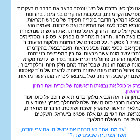
נו נלך כאן בדרכו של רש"י וננסה לבאר את הדברים בעקבות
פרשנו הקדמונים, ובעקבות החוקרים בני זמננו. בחזיונות
מלא המלאך הדובר בזכריה תפקיד של מפרש המראות.
נביא מוסר לעמו את החזיונות ואת פתרונם. פעמים הוא
וסיף על סיפור החזיון, או על פתרונו, את הרגשות שנתעוררו
ו בעת החזון. החזונות מתחילים בפרק א' פסוק ז ומסתיימים
פרק ו' פסוק ח. על מספרם של החזונות חלוקות הדעות: ר'
וסף אבן כספי מונה שבע מראות. האברבנאל, בהקדמתו
תרי עשר מונה עשר מראות. גם בין המפרשים בני זמננו
לוקות הדעות. פרופ' מרדכי זר-כבוד בפירושו לדעת מקרא
ונה שמונה חזונות, שבכל אחד מהם חלק חזותי וחלק דיבורי.
ם פרופ' הרטום מונה שמונה חזיונות. לדעתו של מ"ד קאסוטו
שנם רק שבע חזיונות. סגל במבואו לזכריה מונה עשר מראות.
רק א' כולל את נבואתו הראשונה של זכריה ואת החזון
ראשון.
חזון זה רואה הנביא מלאך בדמות איש רוכב על סוס, ועוד
רבעה רוכבי סוסים שה' שלח להתהלך בארץ, שמודיעים
מלאך הראשון שהארץ יושבת ושוקטת. הדברים מתארים,
נראה, את הגויים, גם אלה שפגעו בישראל, השקטים
השלווים. משאלת המלאך:
"עד מתי אתה לא תרחם את ירושלים ואת ערי יהודה,
אשר זעמת זה שבעים שנה?"