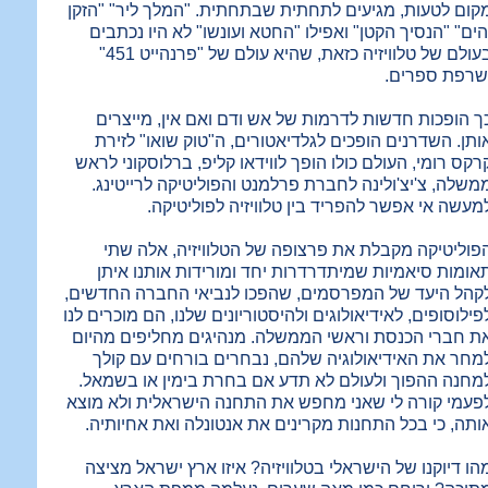
קום לטעות, מגיעים לתחתית שבתחתית. "המלך ליר" "הזקן
הים" "הנסיך הקטן" ואפילו "החטא ועונשו" לא היו נכתבים
בעולם של טלוויזיה כזאת, שהיא עולם של "פרנהייט 451"
שרפת ספרים.
ך הופכות חדשות לדרמות של אש ודם ואם אין, מייצרים
ותן. השדרנים הופכים לגלדיאטורים, ה"טוק שואו" לזירת
רקס רומי, העולם כולו הופך לווידאו קליפ, ברלוסקוני לראש
משלה, צ'יצ'ולינה לחברת פרלמנט והפוליטיקה לרייטינג.
מעשה אי אפשר להפריד בין טלוויזיה לפוליטיקה.
פוליטיקה מקבלת את פרצופה של הטלוויזיה, אלה שתי
אומות סיאמיות שמיתדרדרות יחד ומורידות אותנו איתן
קהל היעד של המפרסמים, שהפכו לנביאי החברה החדשים,
פילוסופים, לאידיאולוגים ולהיסטוריונים שלנו, הם מוכרים לנו
ת חברי הכנסת וראשי הממשלה. מנהיגים מחליפים מהיום
מחר את האידיאולוגיה שלהם, נבחרים בורחים עם קולך
מחנה ההפוך ולעולם לא תדע אם בחרת בימין או בשמאל.
פעמי קורה לי שאני מחפש את התחנה הישראלית ולא מוצא
ותה, כי בכל התחנות מקרינים את אנטונלה ואת אחיותיה.
הו דיוקנו של הישראלי בטלוויזיה? איזו ארץ ישראל מציצה