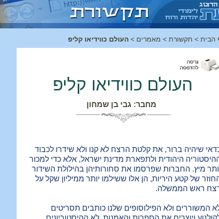
 הבית
>
תקשורת
>
מאמרים
>
העולם כווידיאו קליפ
העולם כווידיאו קליפ
מחבר: גבי בן שמחון
דאי שיהיה ברור, את קלטת הרצח לא קנו ולא שידרו לכבוד
היסטוריה היהודית ולתפארת מדינת ישראל, אלא כדי למכור
ותר מיץ. החברות שפרסמו את סחורותיהן בהילולת השידור
חוזר של קטע היריות, הן אלו ששילמו יותר ממיליון שקל על
צח ראש הממשלה.
א המשוררים ולא הפילוסופים שלנו כותבים תסריטים
קולנוע ויוצרים את הספרות והאמנות, לא ההיסטוריונים