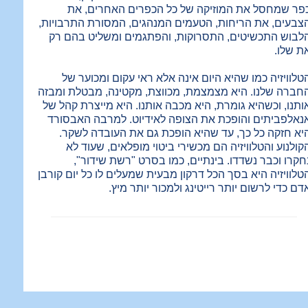
פר שמחסל את המוזיקה של כל הכפרים האחרים, את
צבעים, את הריחות, הטעמים המנהגים, המסורת התרבויות,
לבוש התכשיטים, התסרוקות, והפתגמים ומשליט בהם רק
ת שלו.
טלוויזיה כמו שהיא היום אינה אלא ראי עקום ומכוער של
חברה שלנו. היא מצמצמת, מכווצת, מקטינה, מבטלת ומבזה
ותנו, וכשהיא גומרת, היא מכבה אותנו. היא מייצרת קהל של
נאלפביתים והופכת את הצופה לאידיוט. למרבה האבסורד
יא חזקה כל כך, עד שהיא הופכת גם את העובדה לשקר.
קולנוע והטלוויזיה הם מכשירי ביטוי מופלאים, שעוד לא
חקרו וכבר נשדדו. בינתיים, כמו בסרט "רשת שידור",
טלוויזיה היא בסך הכל דרקון מבעית שמעלים לו כל יום קורבן
דם כדי לרשום יותר רייטינג ולמכור יותר מיץ.