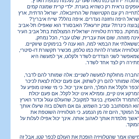
תוכה? ירוחם כמו מאה שערים, נעלמה ממפת הארץ.
ופקים נראית רק כשהיא בוערת. ילדי קרית שמונה קמים
תחייה רק עם הקטיושות של החיזבאלה. ישראל הדתית, ארץ
שראל היפה וחזונה נעדרים. איפה נהלל? שייח איבריך?
בוצה כינרת? עמק יזרעאל? האבסורד הוא שאפילו תל-אביב
מחקת. בסדרת טלוויזיה ישראלית המצולמת בתל אביב העיר
ינה מזוהה. שום אות עברית, שלט עברי, הכל נמחק,
ששאלתי את הבמאי למה, הוא ענה לי בנימוקים שיווקיים.
טלוויזיה אמורה להיות כמו טלפון, מכשיר תקשורת דו-סיטרי,
מאפשר לשני הצדדים לשדר ולקלוט, אך למעשה היא
תירה רק לצד אחד לשדר.
חברה מחולקת למעשה לשניים: אלה שמותר להם לדבר,
אלה שמותר להם רק לשתוק. אם פעם יכולת לצאת לכיכר
כפר ולקלל את המלך, היום אינך יכול. כי מי שאינו מופיע על
מרקע אינו קיים, וממילא אינו יכול לקלל. אם פעם יכולת
התמרד ולהאמין, בניגוד למקובל, שהעולם עגול וכדור הארץ
וא המסתובב סביב השמש, גם אם תשלם בזה שיעלו אותך
ל המוקד, היום זה מן הנמנע. כי הטלוויזיה השוטפת את
אשך מלמדת אותך לאהוב אותה. אינך יכול אפילו לעלות על
מוקד.
ישהו אמר שהטלוויזיה הופכת את העולם לכפר קטן, אבל זה