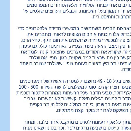
ותבים את תכניות הטלוויזיה אלא הסוחרים המפרסמים,
אדירי הממון בעלי הזיכיונות, הכבלים הערוצים שולטים על
תרבות וההיסטוריה.
ארצות הברית משתמשים במכשירי מדידה אלקטרוניים כדי
בדוק אלו תוכניות אוהבים הצופים לראות, מחברים את
צופה למכשירי מדידה שרושמים את חום הגוף, לחץ הדם,
דופק ומצב ההזעה בעת הצפייה. האודימטר כולל גם עיפרון
ייזר, שקורא את הקודים במצרכים שהצופה קונה ולומד את
קשר בין מה שראית למה שקנית. כגון: צופי "אנטונלה"
ותים יותר מיץ תפוזים לעומת צופי "שושלת" שצורכים יותר
ודה.
נשים בגיל 18 - 49 נחשבות למטרה ראשית של המפרסמים
שבעד חצי דקה פרסומת משלמים לרשת השידור 500 - 100
לף דולר. טבעי הדבר שכל הרשתות ממהרות לתפור תוכניות
סדרות לנשים בגילים האלה. קשישות לא נחשבות. גברים
ינם באים בחשבון. כי הם מחליטים לכל היותר בקניית
ורנפלקס לארוחת בוקר וקצת ממתקים.
תוך כל אלף רעיונות לסרטים מתקבל אחד בלבד, ומתוך
שרה פיילוטים שבעה נזרקים לפח. וכך בסינון שאינו מניח