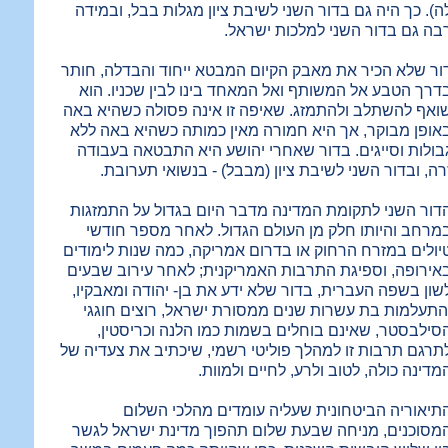
ה). כך היה גם בדור השני לשיבת ציון מגלות בבל, ובמידה
בה גם בדור השני למלכות ישראל.
ור שלא הכיר את מאבק הקיום המבטא ייחוד והבדלה, חותר
דרך הטבע אל המשותף ואל המאחד בינו לבין שכניו. הוא
ואף להשתלב ולהתמזג. שאיפה זו אינה פסולה כשהיא באה
אופן מבוקר, אך היא חמורה מאין כמותה כשהיא באה ללא
בולות וסייגים. בדור שאחרי יהושע היא התבטאה בעבודה
רה, ובדור השני לשיבת ציון (מבבל) - בנשואי תערובת.
דור השני לתקומת המדינה מדבר היום בגדול על התמזגות
מרחב והיותו חלק מן העולם הגדול. לאחר מספר חודשי
יולים במזרח הרחוק או בדרום אמריקה, כמה שנות לימודים
אירופה, וספיגת התרבות האמריקנית; לאחר עירוב שבעים
שון בשפה העברית, בדור שלא ידע את בן- יהודה ומאבקיו,
התעלמות בת עשרות שנים ממסורת ישראל, רוצים חוגגי
סילבסטר, שאינם בוחלים בשמות כמו הלנה וכריסטין,
תרגם תרבות זו למהלך פוליטי רשמי, שיכתיב את צעדיה של
מדינה כולה, לטוב ולרע, לחיים ולמוות.
תיאוריה הביטחונית שעליה עומדים מהלכי השלום
מסוכנים, מניחה שבעת שלום תהפוך מדינת ישראל לגשר