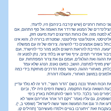
ג.
ני כוחות רוחניים (שיש קירבה ביניהם) היו, לדעתי,
צילינדרים של המנוע שדרדר את האומה אל סף התהום, אם
א למטה מזה. אלו כוחות המייצגים דעת מיעוט חזק,
ליטיסטי, אינטליגנטי ומיליטנטי, שמטרתו ברורה לו, והוא אינו
וחל בשום אמצעים כדי להשיגה. צירופו של זה עם ממשלה
עועה, החייבת להראות הישגים ולנוע מהר כדי להישרד, ועם
יבור אפרורי תמים, עייף ואדיש או בלתי ציוני, נתן למנוע זה
ת ההגה ואת הגלגלים, ועמם גם את צרור המפתחות. עם
שיון מזויף למחצה, הושב, כמעט נאנס, הנהג שלא עמד
לחץ, מאחורי ההגה, כאשר מפת הדרכים מוחזקת בידי כמה
למונים במושב האחורי, והעגלה דוהרת.
ת הכוח האחד נכנה בשם "הדור השני". דור זה לא נולד עדיין
עת השואה ובעת התקומה. בששת הימים היה ילד, וביום
יפורים נער בלבד. כדור השני להתנחלות בארץ בימי
שופטים, גם עליו נאמר "ויקם דור אחר אחריהם אשר לא
דעו את ה' וגם את המעשה אשר עשה לישראל" (שופטי ב, י).
בעקבות זאת "ויתערבו בגויים וילמדו מעשיהם" (תהילים קו,