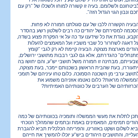
ביטחונם ולשלומם. בעיה זו קשורה למוחו ולשכלו של "רק עם
כם ונבון הגוי הגדול הזה".
בעיה הקשורה ללבו של עם סגולתנו חמורה לא פחות.
סכמה למסירתם של יהודים כה רבים לשלטון רשע בהסדר
קבע, נוגדת את כל שידענו עד כה על אי הפקרת פצוע בשדה,
ל דאגה לשחרור כל שבוי משביו ועל המאמצים להעלות
הודים מארצות מצוקה. הבעיה קיימת לא רק לגבי "קומץ
תנחלים" כהגדרתם, אלא גם לגבי רבבות מתושבי ירושלים,
בעייתם, מבחינה זו חמורה משל תושבי יש"ע, והם יחושו בה
יתעוררו, בעת שהבית הראשון בשכנותם יימכר, בעת מצוקה,
תושב ערבי מן השכונה הסמוכה. כלום טחו עיניהם של תומכי
ממשלה מראות? כלום נאטמו אוזניהם משמוע את
כרזותיהם של הערבים על כוונותיהם האמיתיות?
ב.
תכן לתלות את מעשי הממשלה ותומכיה בכוונותיהם של כמה
הודים תמימים, המאמינים באמת ובתמים שהמהלך הנוכחי
ביא לשלום ושקט באזורינו, והפריחה הכלכלית תביא להגברת
עלייה, והתושבים היהודים ביש"ע יוכלו להמשיך את חייהם