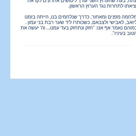
תה, בעת שהערוץ השני עורך ליטושים אחרונים לקראת
ציאתו לתחרות נגד הערוץ הראשון.
לחמה מפנים ומאחור, כדרך שנלחמים בנו, הייתה בזמנו
יואב, לאבישי ולצבאם, כשכותרו ליד שער רבת בני עמון .
מוהם נאמר אף אנו: "חזק ונתחזק בעד עמנו... וה' יעשה את
טוב בעיניו".