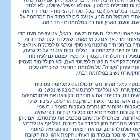
היות סטרילית לחלוטין. ואם לא נפשיל שרוולנו, ולא נלמד
עבוד בכלים אלו (וכמו בכל תולדות הציונות - תמיד דור אחד
חרי השמאל החילוני), אנו עלולים להפסיד את המלחמה על
עם. והעם, הארץ והתורה במלחמה זו - חד המה.
ני מאמין שיש לנו תשתית כלשהי. כרגיל, אנו עושים מעט מדי
מאוחר מדי. אך אם כל מי מאתנו שאילו חי לפני שני דורות
היה בר הכי היה מתפנה מעיסוקיו ומתגייס לפלמ"ח או לאצ"ל
 יתגייס היום למלחמה זו - נצליח. נקים אנטנה על כל גבעה,
נפעיל רדיו וטלוויזיה. נצטרך להכשיר עצמנו גם לעיתונות
ניתנת לקריאה חופשית לפשוטי העם, ולא רק ללימוד מעמיק
וסח עיתון "נקודה". על מלחמת החורמה שהכריזה עלינו
תקשורת נשיב במלחמה רבתי.
נוסף למלחמה זו, נתגייס כולנו גם למלחמה פסיבית
תקשורת, לא נוכל עוד לפרנס את מבקשי נפשנו מן
עיתונות, בקנייתנו את עיתוניהם ובקוראנו את פרסומותיהם.
קים ארגון צרכני תקשורת, שיקבע מדי פעם לציבור שילך
עקבותיו איזה עיתון נחרים בעקבות מאמריו. רושמי
ריקטורות המציירים אותנו בכלובי גן חיות, כפי שהיה
אחרונה, יצטרכו לדעת שהם מסכנים את פרנסתם. ואם ניתן
תבוע מחברות מזון הקפדה על כשרות, נוכל אף אנו לתבוע
יצוג הולם לדעתנו, וגם את הוצאת הפורנוגרפיה למוסף
יוחד, שיימכר בנפרד מן העיתון. הקמת ארגון כזה חשובה