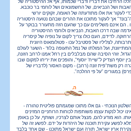
ללו הרחיבו את דבריו ודברי שכמותו, אף אל ההיסטוריה של
אבות ושל הנביאים, של החשמונאים ושל לוחמי בר כוכבא.
די לעקור את אלו מתודעתה של האומה, זקוקים יורשי
"בונד" אך לעקור מתוכנו את ההרים שבהם נטועה היסטוריה
ו . הם אינם משלימים עם כך שהעם הזה מתעורר בבוקר על
דמה שבה דרכו האבות, הנביאים ולוחמי ההיסטוריה
רחוקה. לדידם, העם כולו צריך לקום על נופיה של קיסריה
תרבותה, לצליליו של פסטיבל עכו - פטולומאוס היוונית
המתייוונת, ועל המולתו של נמל התעופה בלוד - השער לעולם
גדול. זוהי הסיבה שהם מבלבלים בין רחל אמנו לרחב הזונה,
בין יוסף הצדיק ל"שייח' יוסוף", והופכים את יריחו למקום שבו
רה רק משת"פית זונה (רחב) - מקום האסור (לדבריו של
רס) במגורים "על פי ההלכה".
ה.
שלטון הנוכחי - גם אלו מתוכו שמגמתם פוליטית טהורה -
ינו יכול לנקות עצמו משותפות לכוחות הרוחניים המזינים
ותו. הוא מודע להם, מנצל אותם לצרכיו, ושותף, על כן באופן
לא לפשע עקירת תוכנה של היהדות על ידם. לפשע זה של
קירת ארץ ישראל, תורה ועם ישראל מתוכנו - שם אחד בלבד