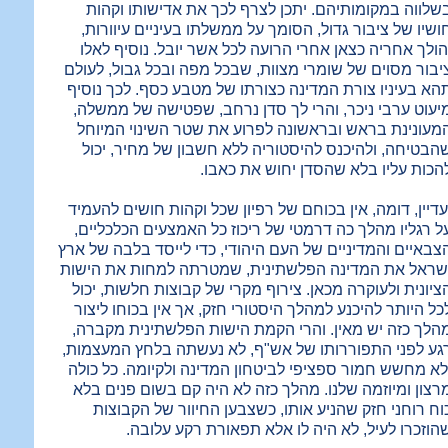
שלווה במקומותיהם. יתכן לצרף לכך את אדישותו וקהות
ושיו של ציבור גדול, הסומך על ממשלתו בעיניים עיוורות,
הולך אחריה כצאן אחרי הרועה לכל אשר יובל. נוסיף לאלו
יבור מסוים של שומרי מצוות, שבכל מפה ובכל גבול, לעולם
הא בעיניו צורת המדינה כצורתו של מטבע כסף. לכך נוסיף
יעוט ערבי ניכר, והרי לך סדן נרחב, שפטישה של ממשלה,
מעונינת בראש ובראשונה לפרוע את שטר השינוי המיוחל
הבטיחה, ולהיכנס להיסטוריה ללא חשבון של מחיר, יכול
הכות עליו בלא שהסדן יחוש את כאבו.
עדיין, דומה, אין בכוחם של רפיון שכל וקהות חושים להעמיד
ל רגליו מהלך כה דרמטי של ריכוז כל האמצעים הכלכליים,
צבאיים והמדיניים של העם היהודי, כדי לייסד בלבה של ארץ
שראל את המדינה הפלשתינית, שמטרתה למחות את הישות
ציונית ולעוקרה מכאן. צירוף מקרי של קבוצות חלשות, יכול
כל היותר להיכנע למהלך היסטורי חזק, אך אין בכוחו ליצור
הלך כזה יש מאין. והרי הקמת הישות הפלשתינית מקברה,
גע לפני התפוררותו של אש"ף, לא נעשתה בלחץ המעצמות,
לא מחשש חמור ספציפי לביטחון המדינה ולקיומה. כל כולה
רצון ומיוזמה שלנו. מהלך כזה לא היה קם בשום פנים בלא
וח רוחני חזק שהניע אותו, כשצבען החיוור של הקבוצות
הוזכרו לעיל, לא היה לו אלא תפאורת רקע עלובה.