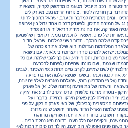
ין שלוש היבשות השכנות, כפי שהייתה כמה פעמים במשך
היסטוריה. רכבות יובילו מטעמים מדמשק לקהיר, ומשאיות
דהרנה בין תורכיה לסודן. צינורות יזרימו נפט מעירק לים
תיכון, ומים מתורכיה למדבריות ערב. ישראל תהפוך להונג
ונג של המזרח התיכון, ולפונדק דרכים אחד גדול בין אירופה,
סיה ואפריקה. את בחינת מידת הריאלייה או הפנטזיה
תיאוריות של פרס, אשאיר לחכמים ממני. רק אציין שלשמעון
רס קדם שלמה המלך - הדור השני למלכות ישראל, הדור
לאחר המלחמות הגדולות. הוא שילב את הפיכתה של
מלכת ישראל למרכז סחר ותצרוכת בינלאומי, עם נישואיו
אלף נשים נוכריות, והסוף ידוע. ואם כך לגבי שלמה, עם כל
כמתו ועצמתו, ועם כוונתו שהייתה (לפחות להכרעה
הלכתית) לשם שמיים, לקרב גויים תחת כנפי השכינה, לגבינו
 על אחת כמה וכמה. בשעה שנשא שלמה את בת פרעה
וסדה (על פי המדרש) רומי, שהגלתנו מארצנו לאלפיים שנה,
כשבאה יורשתה של בת פרעה (מדונה שליט"א) אל פארק
ירקון - נוסדה מדינת פלשתין, פרס היטיב להביע את הזיקה
בין יריחו תחילה לבין פארק הירקון תחילה. בדבריו על
דיפותם המספרית (כביכול!) של באי פארק הירקון, על פני
פגיני שלמות הארץ! הדור שאחרי יהושע שונה מדורנו
נקודה חשובה. בדור ההוא הייתה השחיקה מדורגת
מתמשכת, והקיפה את כלל העם. בדורנו היא נחלת רבים -
ך בשום פנים ואופן לא רוב העם. היו לדורנו סיבות רבות לאי-