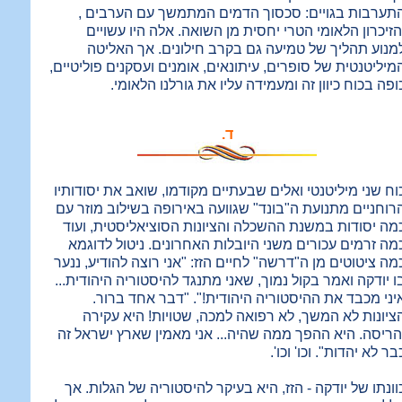
תערבות בגויים: סכסוך הדמים המתמשך עם הערבים ,
הזיכרון הלאומי הטרי יחסית מן השואה. אלה היו עשויים
מנוע תהליך של טמיעה גם בקרב חילונים. אך האליטה
מיליטנטית של סופרים, עיתונאים, אומנים ועסקנים פוליטיים,
ופה בכוח כיוון זה ומעמידה עליו את גורלנו הלאומי.
ד.
וח שני מיליטנטי ואלים שבעתיים מקודמו, שואב את יסודותיו
רוחניים מתנועת ה"בונד" שגוועה באירופה בשילוב מוזר עם
מה יסודות במשנת ההשכלה והציונות הסוציאליסטית, ועוד
מה זרמים עכורים משני היובלות האחרונים. ניטול לדוגמא
מה ציטוטים מן ה"דרשה" לחיים הזז: "אני רוצה להודיע, ננער
ו יודקה ואמר בקול נמוך, שאני מתנגד להיסטוריה היהודית...
יני מכבד את ההיסטוריה היהודית!". "דבר אחד ברור.
ציונות לא המשך, לא רפואה למכה, שטויות! היא עקירה
הריסה. היא ההפך ממה שהיה... אני מאמין שארץ ישראל זה
בר לא יהדות". וכו' וכו'.
וונתו של יודקה - הזז, היא בעיקר להיסטוריה של הגלות. אך