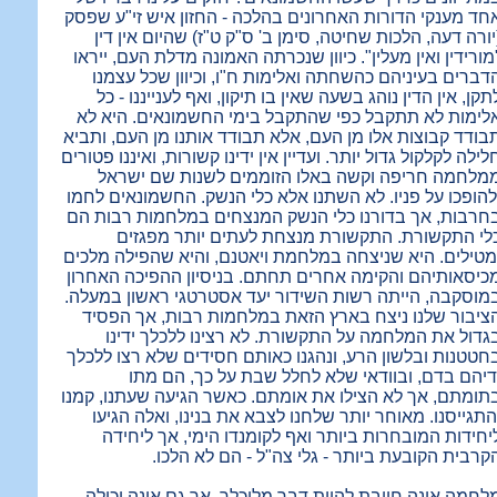
חד מענקי הדורות האחרונים בהלכה - החזון איש זי"ע שפסק
יורה דעה, הלכות שחיטה, סימן ב' ס"ק ט"ז) שהיום אין דין
מורידין ואין מעלין". כיוון שנכרתה האמונה מדלת העם, ייראו
דברים בעיניהם כהשחתה ואלימות ח"ו, וכיוון שכל עצמנו
תקן, אין הדין נוהג בשעה שאין בו תיקון, ואף לענייננו - כל
לימות לא תתקבל כפי שהתקבל בימי החשמונאים. היא לא
בודד קבוצות אלו מן העם, אלא תבודד אותנו מן העם, ותביא
לילה לקלקול גדול יותר. ועדיין אין ידינו קשורות, ואיננו פטורים
מלחמה חריפה וקשה באלו הזוממים לשנות שם ישראל
להופכו על פניו. לא השתנו אלא כלי הנשק. החשמונאים לחמו
חרבות, אך בדורנו כלי הנשק המנצחים במלחמות רבות הם
לי התקשורת. התקשורת מנצחת לעתים יותר מפגזים
מטילים. היא שניצחה במלחמת ויאטנם, והיא שהפילה מלכים
כיסאותיהם והקימה אחרים תחתם. בניסיון ההפיכה האחרון
מוסקבה, הייתה רשות השידור יעד אסטרטגי ראשון במעלה.
ציבור שלנו ניצח בארץ הזאת במלחמות רבות, אך הפסיד
גדול את המלחמה על התקשורת. לא רצינו ללכלך ידינו
חטטנות ובלשון הרע, ונהגנו כאותם חסידים שלא רצו ללכלך
דיהם בדם, ובוודאי שלא לחלל שבת על כך, הם מתו
תומתם, אך לא הצילו את אומתם. כאשר הגיעה שעתנו, קמנו
התגייסנו. מאוחר יותר שלחנו לצבא את בנינו, ואלה הגיעו
יחידות המובחרות ביותר ואף לקומנדו הימי, אך ליחידה
קרבית הקובעת ביותר - גלי צה"ל - הם לא הלכו.
לחמה אינה חייבת להיות דבר מלוכלך, אך גם אינה יכולה