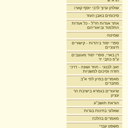
הרא"ש
שולחן ערוך לרבי יוסף קארו
סיכומים באבן העזר
אתר אגדות חז"ל - כל אגדות
התלמוד וביאוריהם
שמיטה
ספרי יסוד ביהדות - קישורים
חיצוניים
דן בארי, ספרי יסוד מעוצבים
ע"פ כתבי יד
זאב לבנוני - חוזר ושונה - דרכי
חזרה וסיכום למשניות
מאמרים במיון לפי א"ב
מחברים
שיעורים בגמרא בישיבת הר
עציון
הוראת תושב"ע
שאלוני בחינות בגרות
מאמרים בהלכה
משפט עברי