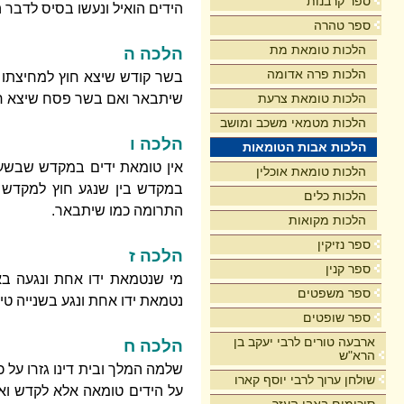
ספר קרבנות
הידים הואיל ונעשו בסיס לדבר 
ספר טהרה
הלכות טומאת מת
הלכה ה
הלכות פרה אדומה
בשר קודש שיצא חוץ למחיצתו 
הלכות טומאת צרעת
שיתבאר ואם בשר פסח שיצא חוץ 
הלכות מטמאי משכב ומושב
הלכה ו
הלכות אבות הטומאות
אין טומאת ידים במקדש שבשעה 
הלכות טומאת אוכלין
במקדש בין שנגע חוץ למקדש 
הלכות כלים
התרומה כמו שיתבאר.
הלכות מקואות
ספר נזיקין
הלכה ז
ספר קנין
מי שנטמאת ידו אחת ונגעה ב
ספר משפטים
נטמאת ידו אחת ונגע בשנייה טי
ספר שופטים
ארבעה טורים לרבי יעקב בן
הלכה ח
הרא"ש
שלמה המלך ובית דינו גזרו על כ
שולחן ערוך לרבי יוסף קארו
על הידים טומאה אלא לקדש ואח