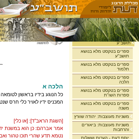
דף הבית
>
תושב"ע
>
רמב"ם - משנה 
בית
תושב"ע
ספרים בטקסט מלא בנושא
תושב"ע
ספרים בטקסט מלא בנושא
תלמוד
ספרים בטקסט מלא בנושא
הלכה
הלכה א
ספרים בטקסט מלא בנושא
כל הנוגע בידיו בראשון לטומאה ב
ספרות השו"ת
המכניס ידיו לאויר כלי חרס שנט
ספרים בטקסט מלא בנושא
משנה
משניות מעוצבות: יהודה שוורץ
[השגת הראב”ד]: [או כלי]
משניות מעוצבות: ביאורים
אמר אברהם: כן הוא במשנת ידי
והרחבות
נטמא תדע שהרי תוכו טהור ואם
יוסף דעת - הערות ושאלות