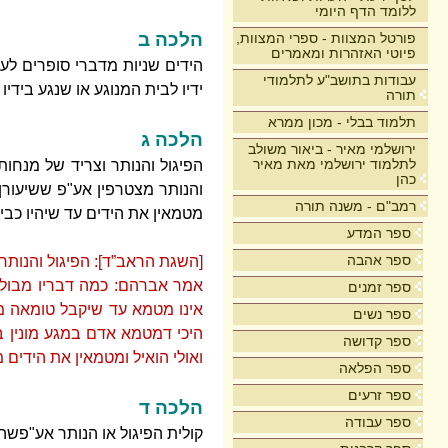
ללומד הדף היומי
הלכה ב
פורטל המצוות - ספרי המצוות,
פיוטי האזהרות ומאמרים
הידים שניות מדברי סופרים לעו
עבודות בתושב"ע לתלמודי
ידיו לבית המנוגע או שנגע ביד
תורה
תלמוד בבלי - מכון ממרא
הלכה ג
ירושלמי מאיר - ביאור משולב
לתלמוד ירושלמי מאת מאיר
הפיגול והנותר וצריד של מנחות 
כהן
והנותר מצטרפין אע"פ ששיעורן
רמב"ם - משנה תורה
מטמאין את הידים עד שיהיו כבי
ספר המדע
ספר אהבה
[השגת הראב”ד]: הפיגול והנותר
אמר אברהם: כמה דבריו מבולבל
ספר זמנים
אינו מטמא עד שיקבל טומאה ממ
ספר נשים
היכי דמטמא אדם במגע מונין בו 
ספר קדושה
ואולי הואיל ומטמאין את הידים 
ספר הפלאה
ספר זרעים
הלכה ד
ספר עבודה
קולית הפיגול או הנותר אע"פשה