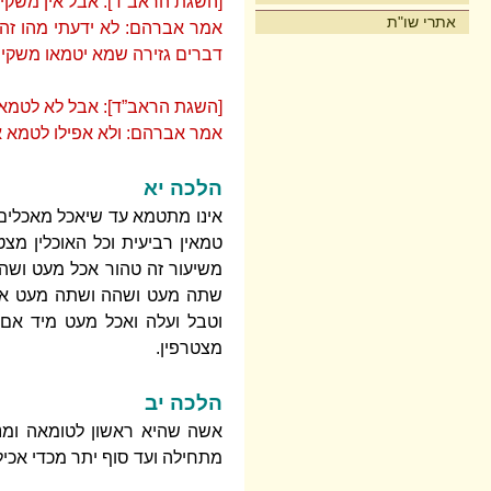
[השגת הראב”ד]: אבל אין משקין
אתרי שו"ת
אמר אברהם: לא ידעתי מהו זה 
דברים גזירה שמא יטמאו משקין 
[השגת הראב”ד]: אבל לא לטמא 
אמר אברהם: ולא אפילו לטמא או
הלכה יא
אינו מתטמא עד שיאכל מאכלים
טמאין רביעית וכל האוכלין מצ
משיעור זה טהור אכל מעט ושהה
שתה מעט ושהה ושתה מעט אם י
וטבל ועלה ואכל מעט מיד אם 
מצטרפין.
הלכה יב
אשה שהיא ראשון לטומאה ומני
מתחילה ועד סוף יתר מכדי אכיל