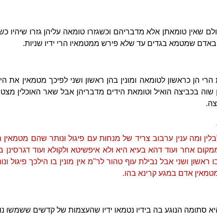
לם שאין טומאתן אלא מדבריהם וכשגזרו טומאה עליהן גזרו שיהיו כש
יו באדם שמטמא בגדים עד שלא פירש ממטמאיו הרי ידיו שניות.
הרי הן כראשון לטומאה ומונין בהן ראשון ושני לפיכך מטמאין את היד
 שוה בכביצה הואיל וטומאת הידים מדבריהן אבל שאר האוכלין מצטרפ
צה.
ין ומה ענין ערבוב צריד של מנחות עם פיגול ונותר שהם מטמאין 
קום אחר ועוד דהא בעיא היא ולא איפשיטא ולקולא ועוד דגרסינן בז
ראשון ושני אבל נבילת עוף טהור לר"מ אין מונין בו הילכך פיגול ונות
מטמאין אדם במגע קרינא בהו.
יא סתומה הנוגע בה בידיו נטמאו ידיו שהעצמות של קדשים ששמשו נו