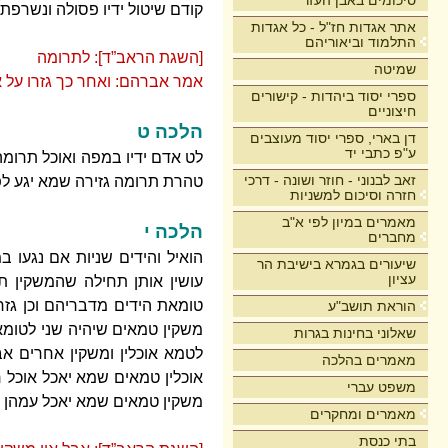
סיכומים באבן העזר
קודם שיטול ידיו פסולה ונשרפת 
אתר אגדות חז"ל - כל אגדות
התלמוד וביאוריהם
[השגת הראב”ד]: לתרומה
שמיטה
אמר אברהם: ואחר כך גזרו על אכ
ספרי יסוד ביהדות - קישורים
חיצוניים
הלכה ט
דן בארי, ספרי יסוד מעוצבים
ע"פ כתבי יד
לט אדם ידיו במפה ואוכל תרומה
זאב לבנוני - חוזר ושונה - דרכי
טהרת תרומה גזירה שמא יגע לפי
חזרה וסיכום למשניות
מאמרים במיון לפי א"ב
הלכה י
מחברים
הואיל והידים שניות אם נגעו ב
שיעורים בגמרא בישיבת הר
עציון
עושין אותן תחילה שהמשקין ת
טומאת הידים מדבריהם וכן גזרו
הוראת תושב"ע
משקין טמאים שיהיה שני לטומא
שאלוני בחינות בגרות
לטמא אוכלין ומשקין אחרים א
מאמרים בהלכה
אוכלין טמאים שמא יאכל אוכל 
משפט עברי
משקין טמאים שמא יאכל עמהן א
מאמרים ומחקרים
בתי כנסת