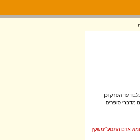
בלבד עד הפרק וכן
ם מדברי סופרים.
מטמא אדם התםע"ימשקין