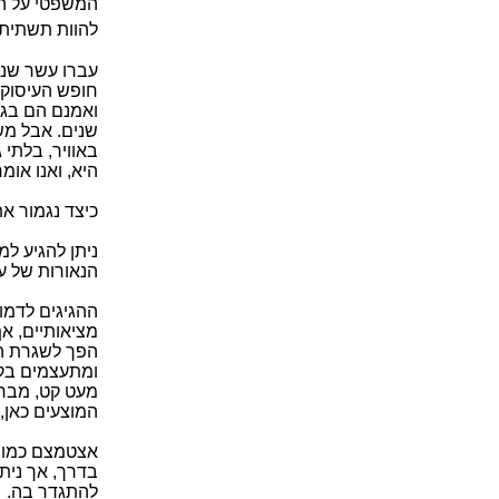
המשפטי על הד
להוות תשתית 
עברו עשר שנים
חופש העיסוק"
ואמנם הם בגד
שנים. אבל מש
באוויר, בלתי 
היא, ואנו אומ
כיצד נגמור א
ניתן להגיע ל
הנאורות של עמ
ההגיגים לדמו
מציאותיים, א
הפך לשגרת המ
ומתעצמים בקצ
מעט קט, מבחינ
המוצעים כאן, 
אצטמצם כמובן
בדרך, אך נית
להתגדר בה.