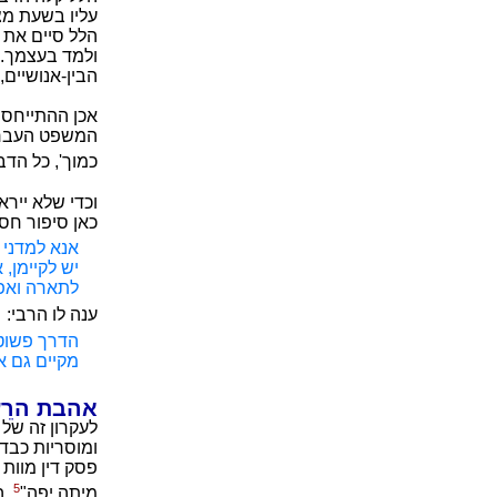
עליו בשעת מצ
הלל סיים את ד
ולמד בעצמך. ס
הבין-אנושיים,
אכן ההתייחסו
המשפט העברי.
כמוך', כל הד
וכדי שלא ייר
כאן סיפור חס
אנא למדני 
יש לקיימן, 
לתארה ואפי
ענה לו הרבי:
הדרך פשוטה
מקיים גם א
אהבת הרֵ
לעקרון זה של
ומוסריות כבדו
פסק דין מוות 
5
מיתה יפה"
. 