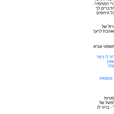
רי המחמיר.
 הדברים לך
כל היחסים
רזל של
ואהבת לרעך
משפטי אביא
ר לי כיצד
שאין
ו?!
 ונמצאת
פטיות
לפועל של
- ברור לו