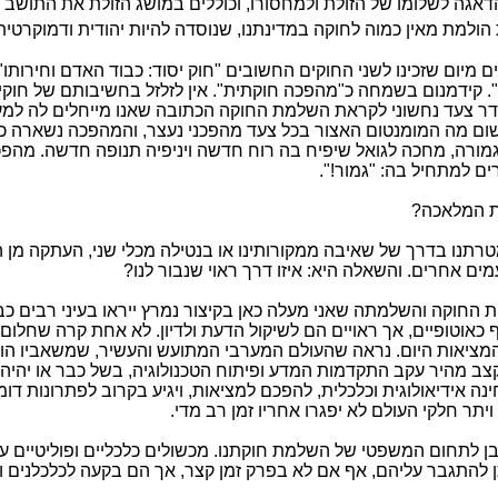
אגה לשלומו של הזולת ולמחסורו, וכוללים במושג הזולת את התושב שא
הולמת מאין כמוה לחוקה במדינתנו, שנוסדה להיות יהודית ודמוקרטי
 מיום שזכינו לשני החוקים החשובים "חוק יסוד: כבוד האדם וחירותו" ו
. קידמנום בשמחה כ"מהפכה חוקתית". אין לזלזל בחשיבותם של חוקי 
ר צעד נחשוני לקראת השלמת החוקה הכתובה שאנו מייחלים לה למע
ום מה המומנטום האצור בכל צעד מהפכני נעצר, והמהפכה נשארה כא
גמורה, מחכה לגואל שיפיח בה רוח חדשה ויניפיה תנופה חדשה. מהפכה
רים למתחיל בה: "גמור!".
ת המלאכה?
מטרתנו בדרך של שאיבה ממקורותינו או בנטילה מכלי שני, העתקה מן 
ים אחרים. והשאלה היא: איזו דרך ראוי שנבור לנו?
ת החוקה והשלמתה שאני מעלה כאן בקיצור נמרץ ייראו בעיני רבים כב
ף כאוטופיים, אך ראויים הם לשיקול הדעת ולדיון. לא אחת קרה שחלום
ציאות היום. נראה שהעולם המערבי המתועש והעשיר, שמשאביו הול
ב מהיר עקב התקדמות המדע ופיתוח הטכנולוגיה, בשל כבר או יהיה 
ה אידיאולוגית וכלכלית, להפכם למציאות, ויגיע בקרוב לפתרונות דו
ויתר חלקי העולם לא יפגרו אחריו זמן רב מדי.
 לתחום המשפטי של השלמת חוקתנו. מכשולים כלכליים ופוליטיים עצ
ן להתגבר עליהם, אף אם לא בפרק זמן קצר, אך הם בקעה לכלכלנים ו