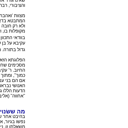
שאינו גורר א
והציבורי, רבה 
מצוות 'ואהבת
המתבטא בדאגה
ולא רק חובה מ
מקופלות בו, 
בוודאי התכוון
עקיבא על בן ע
גדול בתורה. ר
הפלוגתא הזאת
מסכימים שחוב
החיוב. ר' עקי
כמוך", ומתוך 
אם הם בני עם ז
האנושי נבראו
הדעות הללו גם
"אחווה" (אליבא
מה ששׂנוי
בהיבט אחר של
נפשו בגיור, 
משאלתו זו, ני