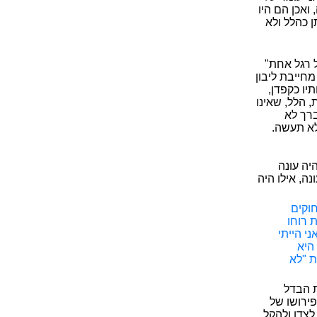
ואכן הם היו
ן כהלל ולא
 רגל אחת"
חייבת ליבון
יו כקפדן,
 הלל, שאינו
ברך לא
 לא תעשה.
יה עונה
ה, אילו היה
וקים
 רוחו
י הייתי
היא
ת "לא
ת הבדל
ירושו של
לצדו ולהקל