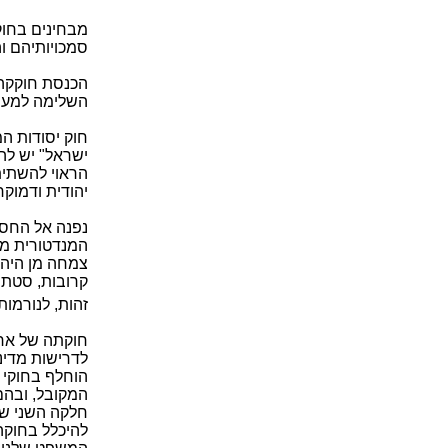
מבחינים בחוק
סמכויותיהם וה
הכנסת חוקקה ע
השלימה למעשה
ישראל" יש לה
הראוי להשתית
יהודית ודמוקר
נפנה אל החסר
המנדטורית מע
צמחה מן היהד
קרובות, סטתה
זהות, לנורמות
חוקתה של ארצ
לדרישות מדינה
הוחלף בחוקי 
המקובל, ובהם 
חלקה השני של
להיכלל בחוקה