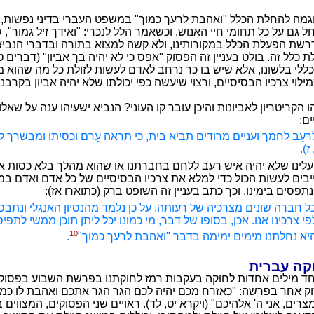
וגמה להחלת הכלל "ואהבת לרעך כמוך" במשפט העברי בדיני נפשות,
 גם על כל תחומי חיי האנוש. וכשאמר הלל לנכרי: "ואידך זיל גמור", 
דרשת הפעלת הכלל במקורותינו, ולא קשה למצוא בתורה ובדברי הנבי
 כלל זה. בולט בעניין זה הפסוק "אפס כי לא יהיה בך אביון" (דברים ט
 כללי בלשונו, אלא שיש בו כר נרחב לאדם לעשות לזולת כל מה שהוא 
ילוי צרכיו הבסיסיים, ורצוי שיעשה כפי יכולתו שלא יהיה אביון בקרבנו
הו הקריטריון לאביונות והיכן עובר קו העוני? הנביא ישעיהו ענה על שאל
ים:
עֵב לחמך ועניים מרודים תביא בית, כי תראה עָרם וכסיתו ומבשרך 
ז).
 עלינו שלא יהיה איש רעב ללחם בחברתנו או שהוא מהלך בלא כסות או
ייבים לעשות הכול כדי למלא את צרכיו הבסיסיים של כל אדם ואדם במ
פסים בימינו. וכך כתב בעניין זה השופט ברק (כתוארו אז):
ל חברה שונים מצרכיה של רעותה. על כן נלמד מהנסיון האנגלי ונתבס
י צרכינו אנו. אכן, בסופו של דבר, מי כמונו יכל ליתן תוכן ממשי לתפי
10
א נחלתנו מימים ימימה בדבר "ואהבת לרעך כמוך"
.
וקה עברית
חד מילים אחדות לחוקה בעקבות רמז לחוקתנו בפרשת השבוע בפסו
סוק אחר בפרשה: "כאזרח מכם יהיה לכם הגר הגר אתכם ואהבת לו כמוך
רים, אני ה' אלהיכם" (ויקרא יט, לד). ראויים שני הפסוקים, המצווים 