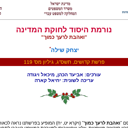
נורמת היסוד לחוקת המדינה
"ואהבת לרעך כמוך"
*
יצחק שילה
פרשת קדושים, תשס"ג, גיליון מס' 119
עורכים: אביעד הכהן, מיכאל ויגודה
עריכה לשונית: יחיאל קארה
ם "
ואהבת לרעך כמוך
" (ויקרא יט, יח) המופיע בפרשתנו נראה לכאור