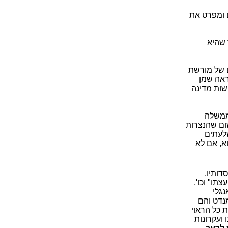
 ומפרט את
 שהיא
 והשלום של מורשת
ראה שמן
שות מדינה
הממשלה
ום שהנצרות
שלעתים
א, אם לא
דותיו,
תו" וכו',
נגלי
מנדט והם
 כל הראוי
ועקרונות