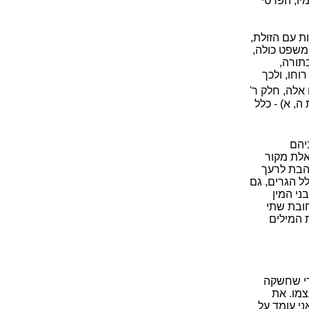
ו, הפרטי
ת עם הזולת,
המשפט כולה,
תורה,
וחו, ולכך
 אלה, חלק ר'
ה, א) - כלל
יהם
אלת מקור
אהבת לרעך
לל הגרים, גם
בני המין
חובת שתי
ת המילים
רי שחשקה
צמו. את
ני עומד על