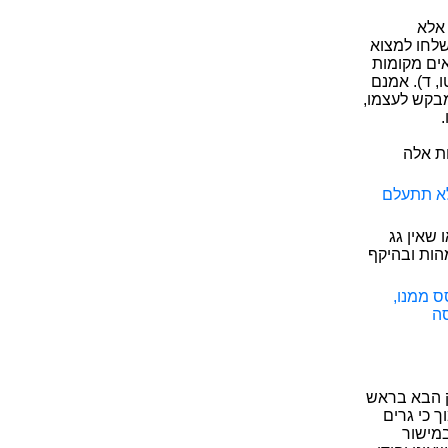
 אלא
שלחו למצוא
אים מקומות
ו, ד). אמנם
מבקש לעצמו,
.
ות אלה
לא תתעלם
 שאין גג
הות ובהיקף
ס ממנו,
סה
ק הבא בראש
 כי גרים
במישור