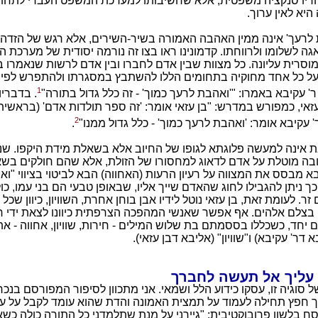
חריו סנקציה משפטית, אלא שחשיבותו למערכת המשפט העברי לתחומי
היא לאין ערוך.
 לרעך' אינה ממין האהבה האמורה בשיר-השירים, אלא רגש של הזדהו
 לשלומו ולרווחתו. קדמונינו ראו בצו זה נורמה יסודית של מערכת 
וסרית עליונה. כל מצוות שבין אדם לחברו ובין אדם לרשות שנאמרו ב
ועל כל אחד מחוקיה בתחומים הללו להשתבץ במסגרתו ולהתפרש לפי ר
1
 ר' עקיבא באמרו: "'ואהבת לרעך כמוך' - זה כלל גדול בתורה"
. בדבריו
זאי, כמפורש במדרש: "בן עזאי אומר: 'זה ספר תולדות אדם' (בראשית 
2
' עקיבא אומר: 'ואהבת לרעך כמוך' - כלל גדול ממנו"
.
 אינה למעשה פלוגתא לגופו של החיוב אלא בשאלת מידת היקפו. שנ
ה מוטלת על אדם לדאוג למחסורו של הזולת, אלא שהם חולקים בש
בא מבסס את המצווה על רעיון הרעות (האחווה) הבא לביטוי בציווי "ו
כך ניתן להגבילו לחוג שהאדם שייך אליו, שבאופן טבעי הם בני עמו, כו
ר. לעומת זאת, בן עזאי נוטל לידיו אבן בוחן אחרת, השוויון, כיוון שכל 
 בצלם אלהים. אף אפשר שאנשי המהפכה הצרפתית כיוונו לצאת ידי 
 יחד, כשכללו בססמתם בת שלוש המילים - חירות, שוויון, אחווה - א
 דר' עקיבא) ו"שוויון" (אליבא דבן עזאי).
 עליך אל תעשה לחברך
 סוגיה זו, עסקו כידוע הלל ושמאי. אני מתכוון לסיפור המפורסם בנכ
אך חפץ תחילה לעמוד על תמצית האמונה והדת שהוא עומד לקבל על ע
סח בלשון פרובוקטיבית: "גיירני על מנת שתלמדני כל התורה כולה כשא