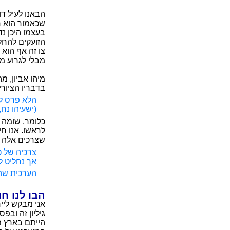
הבאנו לעיל ד
שכאמור הוא חל
בעצמו היכן נ
הזועקים להחלת
צו זה אף הוא
מבלי לגרוע ממ
מיהו אביון, מ
בדבריו הציורי
הלא פרס לר
(ישעיהו נח, 
כלומר, שׂומה
לראשו. אנו ח
שצרכים אלה נת
צרכיה של כ
אך נחליט לפ
הערכית שהי
הבו לנו ח
אני מבקש ליי
גיליון זה ובפ
הייתם בארץ מצ