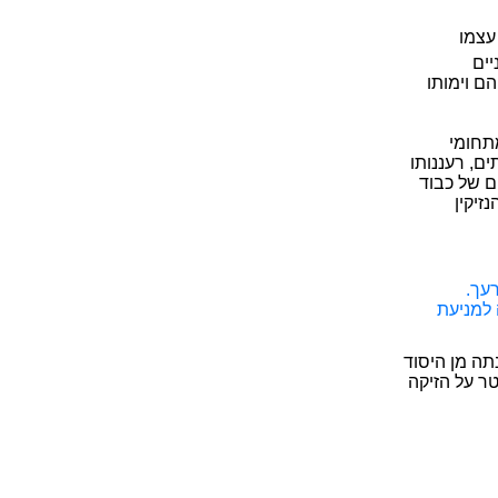
 עצמו
יים
ם וימותו
תחומי
ם, רעננותו
ם של כבוד
זיקין
זיק לרעך.
 למניעת
תה מן היסוד
ר על הזיקה