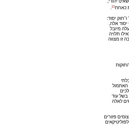
ינו יהודי,
11
ת כאחת
.
"חוק יסוד:
יסוד אלה,
לה מיובל
ילו תלויה
 זו מצווה
החוקות
לתי
 האתמול
כים
בשל עוד
מים לאלה
ומים פזורים
לפוליטיקאים