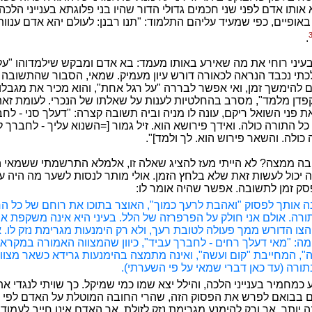
אותו אדם לפני שני חכמים גדולי הדור שהיו בני פלוגתא בענייני הלכה, 
באופיים, כפי שמעיד עליהם התלמוד: "תנו רבנן: לעולם יהא אדם ענוות
.
 בעיני רוחי את מה שאירע באותו מעמד: בא אדם ומבקש שילמדוהו "על
לכתי נכבד הנראה לכאורה דורש עיון מעמיק. שמאי, הסבור שהתשובה מ
ם להימשך זמן, ואי אפשר לבררה "על רגל אחת", והוא מכיר את מגבלות
קפדן מלמד", מסרב בהחלטיות לענות על שאלתו של הנכרי. לעומת זאת,
 פני השואל ריקם, עונה לו מניה וביה תשובה קצרה: "דעלך סני - לח
 כל התורה כולה. ואידך פירושא הוא. זיל גמור [=השנוא עליך - לחברך
כולה. והשאר פירוש הוא. לך ולמד]".
בה ממצה? לא הייתי מעז להציג שאלה זו, אלמלא התרשמתי ששמאי ה
יה יכול לעשות זאת שלא בלחץ הזמן. אולי מותר לנסות לשער מה היה עונ
סק זמן לתשובה. אפשר שהיה אומר לו:
ה אותך לפסוק "ואהבת לרעך כמוך", האוצר בתוכו את רוחם של כל הח
ורה. אולם אני חולק על הפרפרזה של הלל. בעיני היא אינה משקפת את
הצו הדורש ממך פעולה לטובת רעך, ולא רק הימנעות מגרימת נזק לו. אנ
ה: "מאי דעלך רחים - לחברך עביד", כיוון שהמצווה האמורה במקרא 
", המחייבת "קום ועשה", ואינה מתמצה בהימנעות גרידא כשאר מצוו
רה (עד כאן דברי שמאי על פי השערתי).
 כמחמיר בענייני הלכה, והילל יצא שמו כמי שמיקל. כך שויתי לנגדי א
ם בבואם לפרש את הפסוק הזה, שהרי החובה המוטלת על האדם לפי פ
יותר, אך ורק להימנע מגרימת נזק לזולת, אך האדם אינו חייב לעמוד 