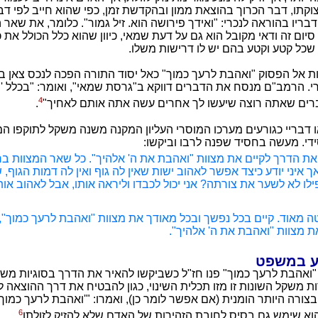
וקתו, דבר הכרוך בהוצאת ממון ובהקדשת זמן, כפי שהוא חייב לפי דב
בריו בהוראה לנכרי: "ואידך פירושה הוא. זיל גמור". כלומר, את שאר
יום זה ודאי מקובל הוא גם על דעת שמאי, כיוון שהוא כלל הכולל את 
 שכל קטע וקטע בהם יש לו דרישות משלו.
ת אל הפסוק "ואהבת לרעך כמוך" כאל יסוד התורה הפכה לנכס צאן ב
 הרמב"ם מנסח את הדברים דווקא ב"גרסת שמאי", ואומר: "בכלל '
4
ברים שאתה רוצה שיעשו לך אחרים עשה אתה אותם לאחיך"
.
או דבריי כגורעים מערכו המוסרי העליון המקנה משנה משקל לתוקפו ה
ידי. מעשה בחסיד שפנה לרבו וביקשו:
את הדרך לקיים את מצוות "ואהבת את ה' אלהיך". כל שאר המצוות ברו
אך איני יודע כיצד אפשר לאהוב ישות שאין לה גוף ואין לה דמות הגוף, 
לו לא לשער את צורתה? אני יכול לכבדו וליראה אותו, אבל לאהוב אות
 מאוד. קיים בכל נפשך ובכל מאודך את מצוות "ואהבת לרעך כמוך",
ת מצוות "ואהבת את ה' אלהיך".
ע במשפט
 "ואהבת לרעך כמוך" פנו חז"ל כשביקשו להאיר את הדרך בסוגיות מש
ת משקל השונות זו מזו תכלית השינוי, כגון להבטיח את דרך ההוצאה 
בצורה היותר הומנית (אם אפשר לומר כן), ואמרו: "'ואהבת לרעך כמוך' 
6
הוא שימש גם בסיס לחובת הזהירות של האדם שלא להזיק לזולתו
.