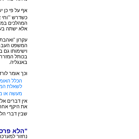
אף על פי כן י
כשדרש "'וחי א
המהלכים במדב
אלא ישתה בעל 
עקרון "ואהבת
המשפט העברי 
וישימותו גם ב
בכותל המזרח ש
באנגליה.
וכך אומר לור
לשאלת המשפ
מעשה או מח
אין דברים אל
את היקף אחרי
שבין דברי הל
"הלא פרס 
נחזור למערכת