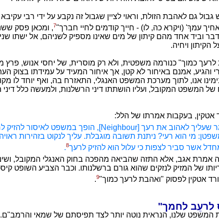
ש גבול גם לאהבת הזולת, וראוי לציין שגבול זה נקבע על ידי רבי עקיבא
7
חיך עמךְ' (ויקרא כה, לו) - חייך קודמים לחיי חברך"
, ומכאן פסק ששנ
ר וביד אחד מהם קיתון של מים שאינו מספיק לשניהם, אל ישתו שניה
הקיתון ויחיה.
 לרעך כמוך" כנורמה משפטית, ולא רק מוסרית, של יחסי אנוש, פרץ מ
והגיע, אמנם באיחור לא קטן, אך איחור המעיד על עמידתו בצוק העתי
ימינו אנו, לתוך מערכת המשפט האנגלי, התאזרח בה, ואף יוחד לו מקו
ל המשפט המקובל, ועליו הושתתו דיני הרשלנות, ולמעשה כלל דיני הנ
ד אטקין, בעקבות אמרתו של הלל:
הכלל האומר שעליך לאהוב את רעך [Neighbour], הופך במשפט לאיסור לה
טן: מי הוא רעי? ניתנת תשובה מוגבלת. עליך לנקוט בזהירות ראויה
8
דל אשר סביר לצפות כי עלול הוא להזיק לרעך
.
ה אמרת אגב, אלא התזה שהביאה מהפכה בחוק האנגלי המקובל, ושינ
ותו של המזיק לנזקים שהוא גורם ברשלנותו. וכבר הצביע השופט קיסט
9
ורד אטקין לפסוק "ואהבת לרעך כמוך"
.
לרעֵב לחמך"
 המשפט שלנו, הנראית נוטה יותר לצד תפיסתם של שמאי והרמב"ם.