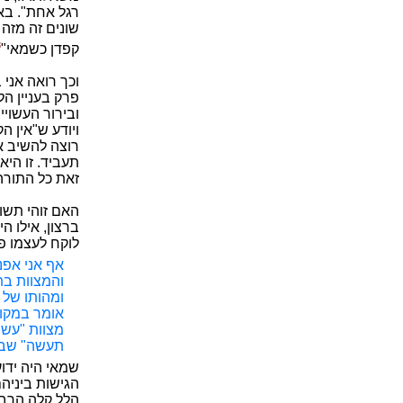
רגל אחת". בא 
שונים זה מזה 
3
קפדן כשמאי"
וכך רואה אני
פרק בעניין ה
ובירור העשויי
ויודע ש"אין ה
רוצה להשיב את
תעביד. זו היא
זאת כל התורה 
האם זוהי תשו
ברצון, אילו ה
לוקח לעצמו פ
אף אני אפנ
והמצוות בת
ומהותו של 
אומר במקומ
מצוות "עשה
תעשה" שבתו
שמאי היה ידוע
הגישות ביניה
הלל קלה הרבה 