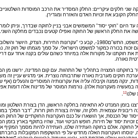
ה שני חלקים עיקריים: החלק המסדיר את הרכב המוסדות השלטוניים
חלק הקובע את זכויות האדם והאזרח ומגדירן.
ד היום "חוקי יסוד" המשמשים אבני בניין לחוקה שבדרך, וניתן לומר
 את החלק הראשון של החוקה ואפילו קטעים נכבדים מחלקה השני.
חוק יסודות המשפט, התש"ם1980-, קבע כי "עקרונות החירות, הצדק, היושר
ם זכות בכורה כמקור למשפט הישראלי. על סמך מגמתו של חוק זה, נ
 את חוקתנו על מקורות אלה במיוחד כשהם עולים בקנה אחד עם דרי
טית נאורה.
 בחוקתנו המצויה בתהליך של התהוות. עם קום המדינה, ירשנו מן 
רכת חוקים מערבית נאורה שתרבותה נוצרית. אני מדגיש עניין זה מש
ות, ינקה ממנה וקיבלה עליה את עקרונותיה המוסריים והנעלים (אף 
 במעשיה מעקרונות אלה). נורמות המוסר של מדינות אלה דומות אפו
12
 שלנו
.
נו בזמן המנדט לא התאימה בחלקה הראשון, הדן בצורת השלטון ומוס
 ריבונית עצמאית. חלק זה, שהיה בצורת חוק חרות, "דבר המלך במועצ
יסוד של הכנסת, אך הושארו על כנם העקרונות החוקתיים של החוק הא
זכויות יסוד של חירות, חופש הביטוי ועוד, שהיו בתוקף בארץ בזמן ה
 החוקה. אולם בחוקה העתידה שלנו, העתידה להיות מסמך המקיף את
, ינוסחו העקרונות האלה מחדש על פי ההשקפות המקובלות בחברתנו 