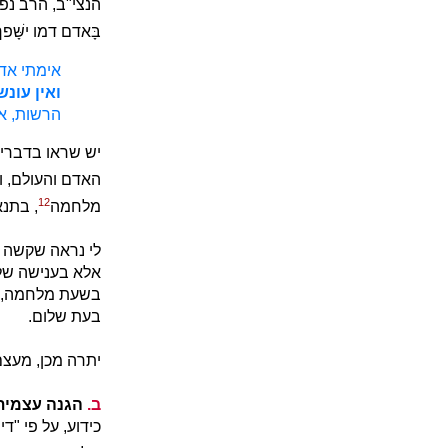
הנצי"ב, הרב נפת
בָּאדם דמו ישָּׁפ
אימתי אדם
ואין עונש
הרשות, אף
יש שראו בדברי
האדם והעולם, ו
12
מלחמה
, בתנא
לי נראה שקשה ל
אלא בענישה שלא
בשעת מלחמה, ו
בעת שלום.
יתרה מכן, מעצם
ב.
הגנה עצמית
כידוע, על פי "ד