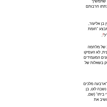
ה שתמשיך
וכתתו חרבותם
בן אליעזר,
מבצע "חומת
2
ל
.
ית של מלחמה
ית, לא העסיקו
ונים המעמידים
ק בשאלות של
"ארבעה מלכים
שבה לוט, בן
 ביתו" (שם,
השיב את