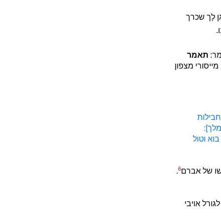
 לָך שכרך
.
מר:
תאמר
ייסורי מצפון
חבילות
מלך]:
וא וטול
6
שו של אברם
.
ורל אויבי