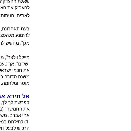
שאלת ההצדקה ה
להעסיק את האנו
לאתים וחניתותיה
בעת האחרונה, ע
להימנע מלהפציץ
מגן", מחשש להר
3
מייקל וולצר
, מ
ושלום", אך טענת
את חכמי ישראל ש
משנה סדורה בת
מוסר ומלחמה, וכ
אל תירא א
בפרשת לך-לך, 
את החמשה" (בר
אחי אברם. משנוד
יד) להילחם במל
הרכוש לבעליו ו