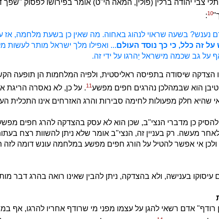
לי צבי יהודה ברלין (פולין, המאה הי"ט) אומר בפירושו לפסוק "שׁפך
10
ך"
:
 נענש? בשעה שראוי לנהוג באחוה. מה שאין כן בשעת מלחמה, אז עת
 על זה כלל, כי כך נוסד העולם
...
ואפילו מלך ישראל מותר לעשות 
 על גב שכמה מישראל יֵהרגו על ידי זה.
ו הצדקה שיסודה בתפיסה ראליסטית, ולפיה המלחמות הן תופעה הק
11
טיבן הוא שבמהלכן נהרגים חפים מפשע
. על כן, לא נאסרה הריגת 
י שהיא חלק מפעולות לחימה סבירות והרג האזרחים אינו התכלית הע
הסיק כן מדברי הנצי"ב, שכן הוא לא עסק בהצדקה להרג חפים מפשע
חר מעשה. רק בעניין זה, הנצי"ב אומר שלא ניתן להשוות רצח בעתו
לכן אי אפשר להטיל על הורג חפים מפשע במלחמה עונש דומה לזה ה
 עיסוקו בענישה, ולא בהצדקה, ניתן להבין שאינו רואה בהרג דבר מו
ין רודף" אדם רשאי להגן על עצמו מפני מי שרודף אחריו להרגו, אף במח