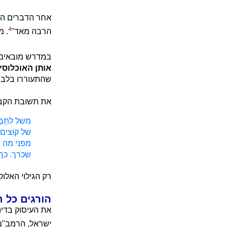
אחר הדברים הא
4
הרבה מאד"
. מ
במדרש מובאים ד
אותן האוכלוסי
שהתעוררו בלבו
את תשובת הקב"
משל לתָבַ
של קוצים,
מפני מה א
שכרך. כך 
רק הגילוי האלו
הורגים כל ה
את העיסוק בדינ
ישראל, הרמב"ם 