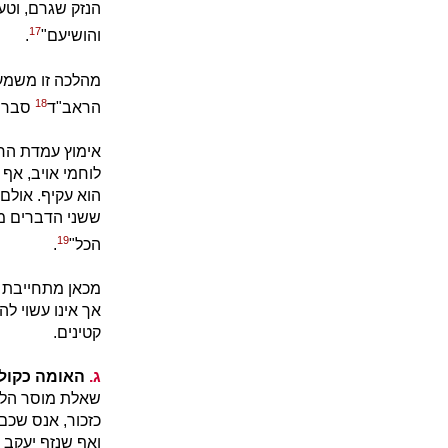
הנזק שגרם, וטע
17
והושיעם"
.
מהלכה זו משמע ש
18
הראב"ד
סבר ש
אימוץ עמדת הרמ
לוחמי אויב, אף
הוא עקיף. אולם
ששני הדברים מצט
19
הכל"
.
מכאן מתחייבת ה
אך אינו עשוי לה
קטינים.
ג.
האומה כקול
שאלת מוסר הלח
כזכור, אנס שכם 
ואף שנזף יעקב 