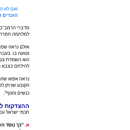
ואם לא ה
הזכרים ה
מדברי הרמב"ם נ
למלחמה חסרת פש
אולם נראה שפר
נטועה בו. בעבר
הוא השמדת צבא 
להילחם בצבא הא
נראה אפוא שההב
הקובע שניתן לפ
9
כנשים והטף
.
ההצדקות ל
חכמי ישראל עס
א.
"כך נוסד הע