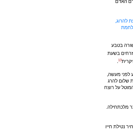
 דם האדם
 להרוג,
מלחמת
שורה בטבע
אזרחים בשעת
13
יקרית
.
 לפני מעשה,
ת שלום להרג
מוטל על רוצח
תר מלכתחילה.
יר נטילת חייו