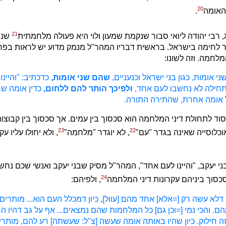
20
האומה
.
21
רבי יהודה ליואי סבור שנקמת שמעון ולוי היא פעולה מלחמתית
שני
ר לחימה בישראל. בראשית דבריו המהר"ל מנמק מדוע יש לראות בפר
לחמה. וזה לשונו:
י אומות, כגון בני ישראל וכנעניים,
שהם שני אומות,
כדכתיב: "והיינו
תחילה לא נחשבו לעם אחד,
ולפיכך הותר להם ללחום,
כדין אומה ש
 אומה אחרת, שהתירה התורה.
וד לתחולת דיני המלחמה הוא סכסוך בין עמים. אך סכסוך בין קבוצות
23
22
וכלוסייה שאינה בגדר "עם"
, לא יוגדר "מלחמה"
, ולא יחולו עליו עק
 יעקב, "והיינו לעם אחד", המהר"ל מסיק שבני יעקב ואנשי שכם נחשב
24
סכסוך ביניהם עקרונות דיני המלחמה
, ולפיהם:
דלא עשה רק [=אלא] אחד מהם [עוול], כיון דמכלל העם הוא... מותרים
. והכי נמי [=וכן גם] כל המלחמות שהם נמצאים... אף על גב דהיו 
 זה חילוק. כיון שהיו באותה אומה שעשה [צ"ל: שעשתה] רע להם, מותרין