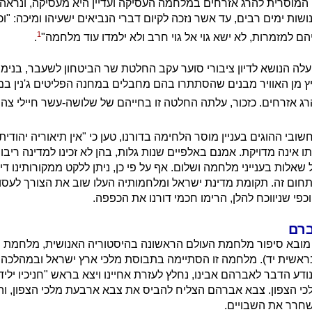
מוסרית להרג אזרחים במלחמה העסיקה ועדיין היא מעסיקה, ונרא
שות ימים רבים, עד אשר נזכה לקיום דברי הנביאים ישעיהו ומיכה: "
1
ם למזמרות, לא ישא גוי אל גוי חרב ולא ילמדו עוד מלחמה"
.
לה הנושא לדיון ציבורי סוער עקב החלטת שר הביטחון לשעבר, בנימין 
 מן האוויר מבנים שהסתתרו בהם מחבלים במחנה הפליטים ג'נין ב
ג אזרחים. כזכור, עלתה החלטה זו בחייהם של שלושה-עשר חיילי צה"
חשובי ההוגים בעניין מוסר הלחימה בדורנו, טען כי "אין תיאוריה יהוד
ו אינה מדויקת. אמנם באלפיים שנות גלות, בהן לא זכינו למדינה ריבונ
אלות בענייני מלחמה ושלום. אף על פי כן, ניתן ללקט ממקורותינו די
חום זה. תקומת מדינת ישראל ומלחמותיה העלו שוב את הצורך לעסו
פי שניווכח להלן, הרימו חכמי דורנו את הכפפה.
ברם
מובא סיפור מלחמת העולם הראשונה בהיסטוריה האנושית, מלחמת 
אשית יד). מלחמה זו הסתיימה בתבוסת מלכי ארץ ישראל ובמהלכה נ
ע הדבר לאברהם אבינו, נחלץ לעזרת אחיינו ויצא בראש "חניכיו ילידי
כי הצפון. צבא אברהם הצליח להביס את צבא ארבעת מלכי הצפון, ו
שחרר את השבויים.