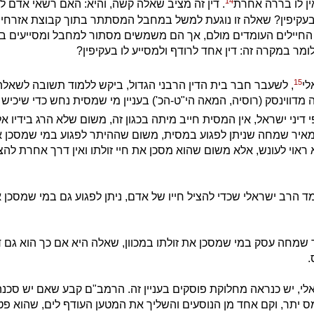
14
ן לו בררה אחרת
. דין זה מציב שאלה קשה, והיא: האם רשאי אדם ל
בעקיפין? שאלה זו נוגעת למשל במחבל המסתתר בתוך קבוצת אזרחים
החיילים העומדים מולם, אך הם משמשים מסתור למחבל ומסייעים ביד
לומר במקרה זה: דין אחד לרודף ולמסייע לו בעקיפין?
15
לי
, לשעבר חבר בית הדין הרבני הגדול, ביקש ללמוד תשובה לשאלה 
מדווינסק (רוסיה, המאה הי"ט-הכ') בעניין מי שמסית נחש כדי שיכיש 
י דיני ישראל, אין המסית חייב מיתה בכגון זה, משום שלא הרג בידיו א
מאיר שמחה שניתן לפגוע במסית, משום שההיתר לפגוע במי שמסכן את
ראוי לעונש, אלא משום שהוא מסכן את חיי זולתו ואין דרך אחרת להצי
 הרב ישראלי שכדי להציל חייו של אדם, ניתן לפגוע גם במי שמסכן א
יר שמחה עסק במי שמסכן את זולתו במכוון, שאלה היא אם כך הוא גם ד
.
י, יש כנראה מחלוקת פוסקים בעניין זה. הרמב"ם קבע שאם יש סכנ
ס יתר, וקם אחד מן הנוסעים והשליך את המטען העודף לים, שהוא פ