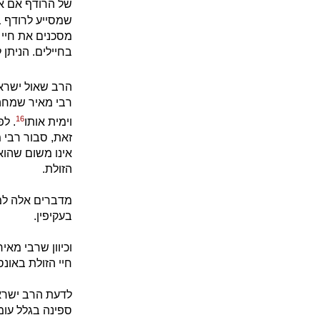
של הרודף אם אי
שמסייע לרודף 
מסכנים את חיי 
בחיילים. הניתן 
הרב שאול ישרא
רבי מאיר שמחה 
16
וימית אותו
. לפ
זאת, סבור רבי 
אינו משום שהוא 
הזולת.
מדברים אלה למד
בעקיפין.
וכיוון שרבי מא
חיי הזולת באונס
לדעת הרב ישראל
ספינה בגלל עומ