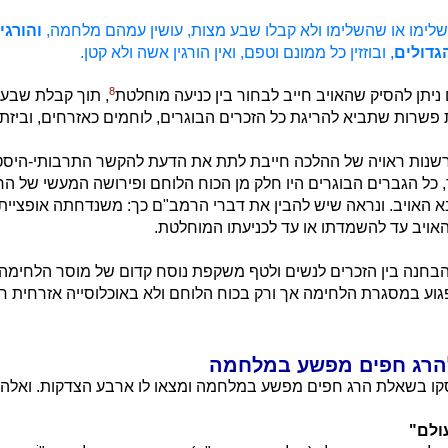
שלימו או שהשלימו ולא קבלו שבע מצות, עושין עמהם מלחמה,
והורגין
גדולים
, ובוזזין כל ממונם וטפם, ואין הורגין אשה ולא קטן.
8
יתן להסיק שהאויב חייב לבחור בין כניעה מוחלטת
, תוך קבלת שבע מ
רות שתביא להריגת כל הזכרים הבוגרים, לוחמים כאזרחים, וביזת 
שנות ראויה של ההלכה חייבת לתת את הדעת להקשר התרבותי-היסט
, כל הגברים הבוגרים היו חלק מן הכוח הלוחם ופירושה המעשי של הר
האויב. ונראה שיש להבין את דברי הרמב"ם כך: משנדחתה אופציית 
ויב עד להשמדתו או עד לכניעתו המוחלטת.
חנה בין הזכרים לנשים ולטף משקפת נוסח קדום של מוסר הלחימה 
גוע במסגרת הלחימה אך ורק בכוח הלוחם ולא באוכלוסייה אזרחית ח
הרג חפים מפשע במלחמה
קו בשאלת הרג חפים מפשע במלחמה ומצאו לו ארבע הצדקות. ואלה ה
ולם"