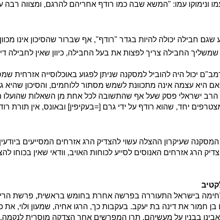
מו ונימוקו עמו: "המשא שבה כמו רודף אחריהם להרגם, ומצווה רבה
גם חבילה יכולה להיות בגדר "רודף", אף שברור שהסיכון אינו מכוון; 
משליך החבילה צריך לפצות את בעל החבילה, כיוון שאין לחבילה דין 
ב"ם יכול היה להוביל למסקנה שניתן לפגוע באוכלוסייה אזרחית ש
 אם היא עצמה אינה מתכוונת לשמש מסתור ללוחמים, והסיכון שהיא ג
 הרב ישראלי פסק שעל אף שהתשובה לכל אחת מן השאלות שהועלו היא
רפים יחד, שהוא רודף על ידי גרם [=בעקיפין] ובאונס, אין תורת רודף
מסקנה שעיקרון ההצלה עשוי להצדיק הרג אזרחים המסייעים ביודעין 
צדיק הרג אזרחים האנוסים לסייע לכוחות האויב, וודאי שאין בכוחו לה
קטיב
ימה בישראל התעוררה בפרשה אחרת בחומש בראשית, פרשת הריג
בן חמור את דינה בת יעקב. בעקבות כך, הרגו אחיה, שמעון ולוי, את כ
אבינו בבניו על מעשיהם, תרו המפרשים אחר הצדקה מוסרית לנקמה