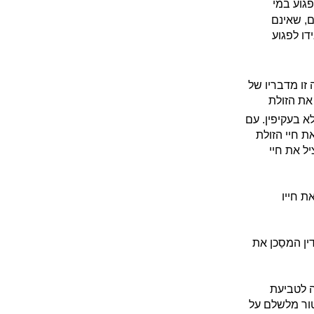
פגוע במי
, שאינם
ו לפגוע
זו מדבריו של
את הזולת
לא בעקיפין. עם
 חיי הזולת
ל את חיי
ת חייו
ין המסַכן את
ה לטביעת
טור מלשלם על