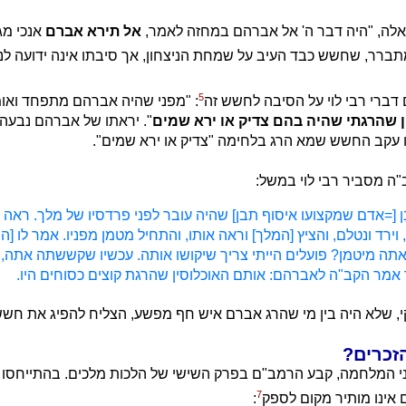
לה, "היה דבר ה' אל אברהם במחזה לאמר,
אל תירא אברם
אנכי מגן
תברר, שחשש כבד העיב על שמחת הניצחון, אך סיבתו אינה ידועה לנו
5
ברי רבי לוי על הסיבה לחשש זה
: "מפני שהיה אברהם מתפחד ואו
ן שהרגתי שהיה בהם צדיק או ירא שמים
". יראתו של אברהם נבעה מ
 עקב החשש שמא הרג בלחימה "צדיק או ירא שמים".
ה מסביר רבי לוי במשל:
ן [=אדם שמקצועו איסוף תבן] שהיה עובר לפני פרדסיו של מלך. ראה 
 וירד ונטלם, והציץ [המלך] וראה אותו, והתחיל מטמן מפניו. אמר לו [ה
תה מיטמן? פועלים הייתי צריך שיקושו אותה. עכשיו שקששתה אתה, ב
אמר הקב"ה לאברהם: אותם האוכלוסין שהרגת קוצים כסוחים היו.
קי, שלא היה בין מי שהרג אברם איש חף מפשע, הצליח להפיג את חש
זכרים?
י המלחמה, קבע הרמב"ם בפרק השישי של הלכות מלכים. בהתייחסו לג
7
אינו מותיר מקום לספק
: