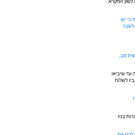
 לשון המקרא
 כי יש
לשבּר
ית מב,
 עד שיביאו
ביו לשלוח
ות בניו
 לכם את