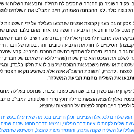
בו פקיד השומה מן ההנחה שהסכים לה תחילה, ותבע את השלוח איש
קבוצה כולה. לפי ההבחנה האמורה, חייב המבי"ט את השולחים לפצ
 פסק זה גם בעניין קבוצת אנשים שנתבעו בעלילה על ידי השלטונות 
ין מכס על סחורות, אך התביעה הוגשה נגד אחד מהם בלבד משום שהי
ביקש הלה מחבריו להצטרף אליו לדיון בתביעה, השיבו לו חבריו שאם 
כקבוצה), הסיכויים לדחות את התביעה טובים יותר. בסופו של דבר, חיי
ם גבוה, וחבריו סירבו להשתתף בתשלום המכס. המבי"ט קבע שמעמד
לשלם את המכס הוא כדין שלוח (שהרי לולא הרשאתם של חבריו, יי
טונות או שהיה משכנע את המוכס שיקצוב לו את חלקו בלבד), ומגי
 לפצותו. לדבריו, "תשובת הרשב"א אינה אלא כשהגיע נזק או הפסד 
תבעו את השליח מחמת תביעת המשלח
".
 עיקרון זה גם כשדן ברב, שנחשב כעובד ציבור, שנתפס בעלילה מחמ
1
עטיו נאלץ להוציא הוצאות כדי להיחלץ מידי השלטונות. המבי"ט כותב
 ולפיכך חייב הקהל לפצותו על ההוצאות שהוציא:
הוא שלוחם לכל אלו העניינים, וכלן חייבים בכל מה שאירע לו בעשיית 
שה שליח לקנות לו איזה דבר מפלוני, ונמצא הדבר ההוא שקנה שהיה 
עלילו על השליח שקנה גניבה, והפסיד מעות להנצל, דפשיטא שהמשלח