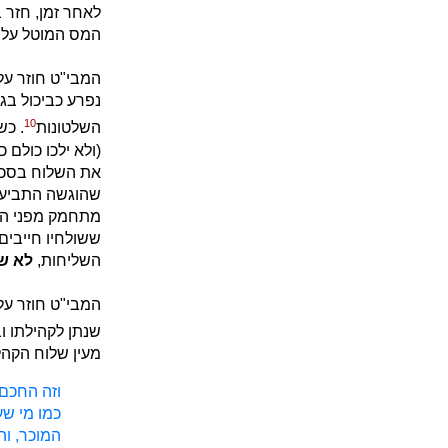
לאחר זמן, חזר 
המס המוטל על ה
המבי"ט חוזר על
נפרע כביכול בג
10
השלטונות
. כש
(ולא ילכו כולם 
את השלוח בסכו
שהוגשה התביעה 
מתחמק מפני השל
ששולחיו חייבים
השליחות,
לא ש
המבי"ט חוזר על
שנתן לקהילתו וב
מעין שלוח הקהל
וזה החכם 
כמו מי שע
המוכר, וה