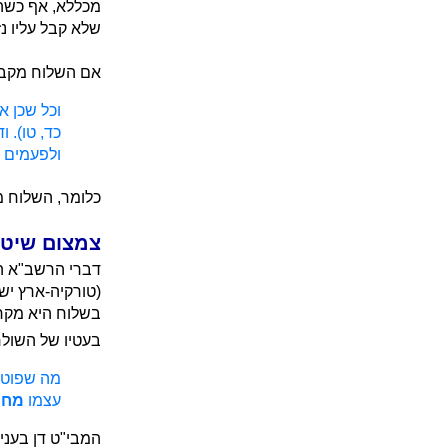
מכללא, אף כשהש
שלא קבל עליו נז
אם השלוח מקבל 
וכל שכן א
כד, טו). 
ולפעמים ש
כלומר, השלוח מ
צמצום שיט
דברי הרשב"א הו
(טורקיה-ארץ יש
בשלוח היא מקרי
בעטיו של השולח.
מה שפוטר
עצמו
מחמ
המבי"ט דן בענ