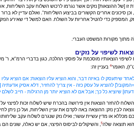
 זו [של ההוצאות] נזקים אשר נגרמו לרכוש השלוח עקב השליחות, א
וכן סיכונים אחרים הקשורים בביצוע השליחות". ואולם עדיין לא ברור 
זק, המספיק כדי להטיל אחריות על השולח. האם למשל די שאירע הנזק 
ה מתוך מקורות המשפט העברי.
צאות לשיפוי על נזקים
 לשיפוי הוצאותיו מוסכמת על פוסקי ההלכה, כגון בדברי הרמ"א, ר' 
4
"ז), האומר
בעניין זה:
אחד שיתעסק לו באיזה דבר, והוא הוציא עליו הוצאות: אם הוציא עליו י
[=המקובל] להוציא על עסק כזה - אין צריך להחזיר, דלא אסיק אדעתיה [
עתו] שיוציא כל כך; אבל אם לא הוציא יותר מן הרגילות - חייב לשלם ל
השלוח להחזר הוצאות אין פירושה בהכרח שיש לשלוח זכות לפיצוי על נ
צאה לבין נזק: ההוצאה באה לקדם את עניין השליחות, ועל כן ניתן לח
ם מכללא או מדין עשיית עושר; ואילו נזק שנגרם לשלוח עקב שליחותו
5
הוא תוצאה שלה
, והשיקולים לביסוס הפיצוי, אם יש כאלה, שונים הם 