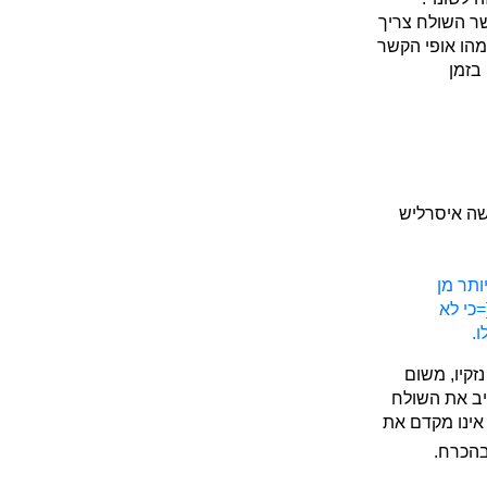
שר השולח צריך
מהו אופי הקשר
בזמן
משה איסרליש
ותר מן
=כי לא
ו.
זקיו, משום
ייב את השולח
 אינו מקדם את
בהכרח.