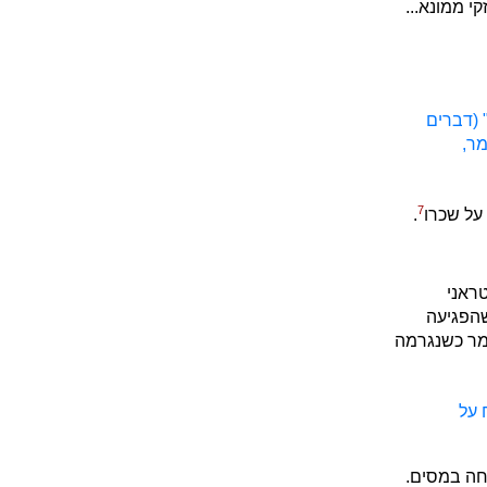
י ממונא...
 (דברים
מר,
7
 על שכרו
.
ראני
שהפגיעה
ומר כשנגרמה
 על
חה במסים.