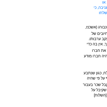
או
יבה, כי
שלחו
ורג (אשכנז,
חיובים של
קב ערבותו.
 אין בה כדי
 את חברו
היה חברו מודע
ח, כגון שנתבע
 על פי שהיה
קבל שכר בעבור
 שקיבל על
[השלוח]