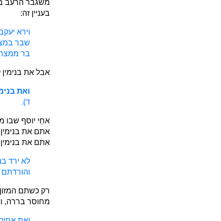
משגבר הרעב באר
בעניין זה:
וירא יעקב
שבר במצרי
בר ממצרי
אבל את בנימין 
ואת בנימי
ד).
אחֵי יוסף שבו 
אתם את בנימין 
אִתם את בנימין
לא ירד בנ
והורדתם א
רק כשתם המזון 
מחוסר בררה, ו
ואת אחיכם