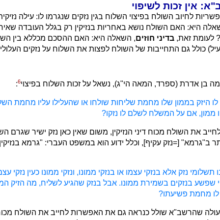
: אין זכות לשיפוי
שריות לחיוב השולח בפיצוי השלוח בגין נזקים שנגרמו לו: עילה נזיקית 
אלה היא: האם השולח נושא באחריות בנזיקין רק בגלל העובדה שאירע
 לעומת זאת,
בדיני חוזים
, השאלה היא: האם ההסכם מכללא בין השו
לעיל) כולל גם התחייבות של השולח לפצות את השלוח על נזקים העלולי
6
ה בן אדרת (ספרד, המאה הי"ג), נשאל על זכות השלוח בפיצוי
:
לו היזק בממון שלו מחמת שליחות שולחו או שהעלילו עליו מחמת השל
 ממון, אם על המשלח לשלם לו נזקו?
חייב את השולח מכוח דיני הנזיקין, משום שאין כאן נזק ישיר שגרם הש
ר ב"גרמא" [=נזק עקיף], וכלל ידוע הוא במשפט העברי: "גרמא בנזיקין -
תשלומי נזק אלא בנזקי עצמו או בנזקי ממונו, ונזקי ממונו כעין נזקי עצמו
י שפשע בנזקים בשמירת ממונו. אבל בנזק שהגיע לשליח, מה הזיק ה
 לו מחמת פשיעתו?
עולה שהרשב"א שולל כנראה גם את האפשרות לחייב את השולח מכו