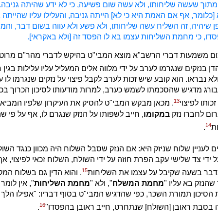
תוך שעשה שליחותו, ולא עשה שום פשיעה, כי לא ידע שהיתה גניבה. 
כלומר, אף אם האמת היא כי לא] הייתה גניבה, והעלילו עליו שהייתה גנ
ן שיהיה, זה השליח עשה שליחותו, ולא פשע ולא עווה בשום דבר, והמ
דו, כי מחמת השליחות עצמו בא לו הפסד זה [ולא באקראי].
 משמעות דברי הרשב"א מוצא המבי"ט בהיקש לדברי מהר"ם מרוטנב
הדן בנזקים שנגרמו לערב על ידי מלווה אלים המעליל עליו עלילות בגין 
לא נבראו. הוא קובע שיש זכות לערב לקבל פיצוי על נזקים שנגרמו לו ע
רג מדגיש שהסכמתו לשמש כערב, למרות מודעותו לסיכון הכרוך בכך,
13
כותו לפיצוי
. מכאן מבקש המבי"ט להסיק את העיקרון שלפיו המביא
ום לחברו נזק
במקומו
, חייב לשפותו על הנזק שנגרם לו, אף על פי ש
14
ת
.
לעניין שלוח שניזק היא: אם הנזק שסבל השלוח היה מכוון כנגד השול
ידי צד שלישי עקב הפרת חוזה על ידי השולח, השלוח זכאי לפיצוי, אף
15
בדבר בשעה שקיבל על עצמו את השליחות
. והוא הדין גם בשלוח המ
שהנזק בא עליו "
מחמת המשלח
", ולא "
מחמת השליחות
", אין לומר
הסיכון תמורת השכר, כפי שהדגיש המבי"ט בסוף דבריו: "אפילו הלך 
16
ה בסבת ראובן [השולח] שנתחרט, חייב ראובן בהפסדו"
.