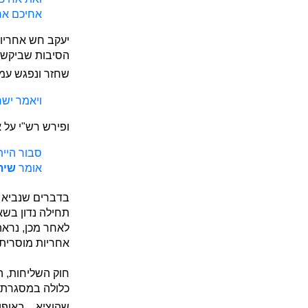
אחיכם אחר
יעקב חש אחריות
הסיבות שביקש לג
שחזר ונפגש עמו
ויאמר ישר
ופירש רש"י על
סבור היית
אומר
שית
בדברים שנביא 
תחילה נדון בשא
לאחר מכן, נראה
אחריות מוסרית 
שהוציא... באופ