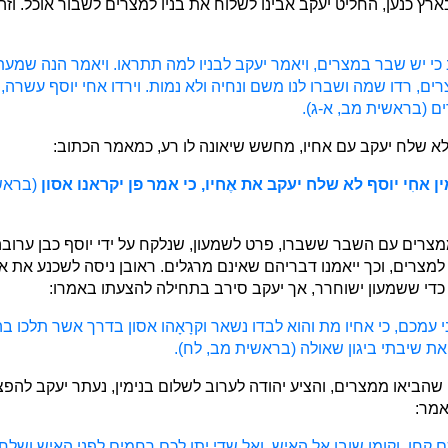
ץ כנען, החליט יעקב אבינו לשלוח את בניו למצרים לשבור אוכל. וזה
 כי יש שבר במצרים, ויאמר יעקב לבניו למה תתראו. ויאמר הנה שמעתי
ם, רדו שמה ושברו לנו משם ונחיה ולא נמות. וירדו אחי יוסף עשרה, 
ם (בראשית מב, א-ג).
לא שלח יעקב עם אחיו, מחשש שיאונה לו רע, כמאמר הכתוב:
ן אחִי יוסף לא שלח יעקב את אֶחיו, כי אמר פן יקראנו אסון
(בראש
ממצרים עם השבר ששברו, פרט לשמעון, שנלקח על ידי יוסף כבן ערובה
למצרים, וכך ייאמנו דבריהם שאינם מרגלים. ראובן ניסה לשכנע את א
 כדי ששמעון ישוחרר, אך יעקב סירב בתחילה להצעתו באמרו:
י עמכם, כי אחיו מת והוא לבדו נשאר וקרָאָהו אסון בדרך אשר תלכו בה
ת שיבתי ביגון שאולה (בראשית מב, לח).
שהביאו ממצרים, והציע יהודה לערוב לשלום בנימין, נעתר יעקב להפצר
אמר:
 קחו, וקומו שובו אל האיש. ואל שדי יתן לכם רחמים לפני האיש ושלח