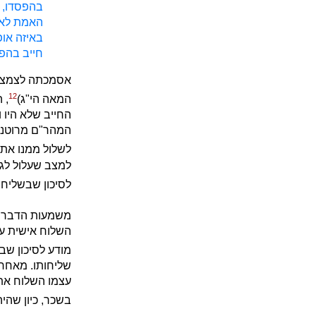
בהפסדו, מ
האמת לא [
באיזה אופ
חייב בהפס
אסמכתה לצמצום
12
המאה הי"ג)
, 
החייב שלא היו ו
המהר"ם מרוטנבו
לשלול ממנו את ז
למצב שעלול לגר
לסיכון שבשליחו
משמעות הדברים 
השלוח אישית על 
מודע לסיכון ש
שליחותו. מאחר 
עצמו השלוח את 
בשכר, כיון שהי