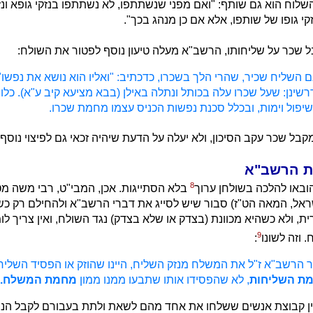
לוח הוא גם שותף: "ואם מפני שנשתתפו, לא נשתתפו בנזקי גופא ונזק
קי גופו של שותפו, אלא אם כן מנהג בכך".
שכר על שליחותו, הרשב"א מעלה טיעון נוסף לפטור את השולח:
ם השליח שכיר, שהרי הלך בשכרו, כדכתיב: "ואליו הוא נושא את נפשו"
ודרשינן: שעל שכרו עלה בכותל ונתלה באילן (בבא מציעא קיב ע"א). כלו
יפול וימות, ובכלל סכנת נפשות הכניס עצמו מחמת שכרו.
קבל שכר עקב הסיכון, ולא יעלה על הדעת שיהיה זכאי גם לפיצוי נוסף
ת הרשב"א
8
באו להלכה בשולחן ערוך
בלא הסתייגות. אכן, המבי"ט, רבי משה מט
ראל, המאה הט"ז) סבור שיש לסייג את דברי הרשב"א ולהחילם רק כ
ת, ולא כשהיא מכוונת (בצדק או שלא בצדק) נגד השולח, ואין צריך ל
9
 וזה לשונו
:
 הרשב"א ז"ל את המשלח מנזק השליח, היינו שהוזק או הפסיד השליח
ת השליחות
, לא שהפסידו אותו שתבעו ממנו ממון
מחמת המשלח.
יין קבוצת אנשים ששלחו את אחד מהם לשאת ולתת בעבורם לקבל הנ