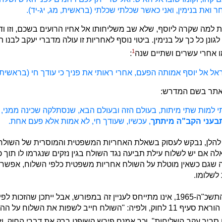
 ואת בנימין, ואני כאשר שכלתי שכלתי (בראשית, מג, יג-יד).
 למה שקרה ליוסף, שלא שב משליחותו אל אחיו הרועים בשכם, וזו ו
ונן כל כך על בנימין. ביטוי נוסף לאחריות זו עולה מדברי יעקב לבנו
1
 אחרי עשרים ושתיים שנה
:
אל אל יוסף אמותה הפעם, אחרי ראותי את פניך כי עודך חי (בראשית מ
 אתר בשם המדרש:
י למות שתי מיתות, בעולם הזה ובעולם הבא, שנסתלקה שכינה ממני, ו
בעני הקב"ה מיתתך
, עכשיו, שעודך חי, לא אמות אלא פעם אחת.
להלן, נבקש לעסוק בשאלת האחריות המשפטית והמוסרית של השולח 
לה אם יש לשלוח עילת תביעה נגד השולח בגין נזקים שנגרמו לו תוך כד
 שגם כשאין מוטלת על השולח אחריות משפטית כלפי השלוח, אפשר 
לשלומו.
חוק השליחות, התשכ"ה-1965, אינו מתייחס לעניין זה במפורש, אבל ייתכן שהזכות
כלולה במסגרת הוראת סעיף 11 לחוק, ולפיה: "השולח חייב לשפות את השלוח
ן סביר עקב השליחות". וכך אמנם פירש השופט ברק את דברי החוק. וזה