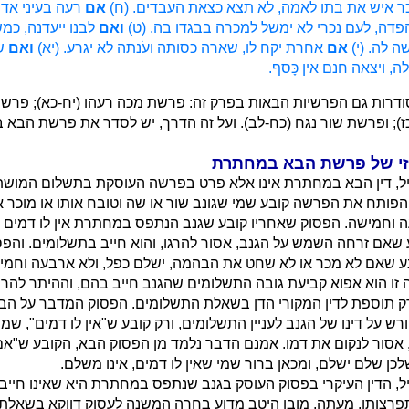
ר איש את בתו לאמה, לא תצא כצאת העבדים. (ח)
אם
רעה בעיני אדנ
הפדה, לעם נכרי לא ימשל למכרה בבגדו בה. (ט)
ואם
לבנו ייעדנה, כמ
ה לה. (י)
אם
אחרת יקח לו, שארה כסותה ועֹנתה לא יגרע. (יא)
ואם
ש
, ויצאה חנם אין כָּסף.
דרות גם הפרשיות הבאות בפרק זה: פרשת מכה רעהו (יח-כא); פרשת
); ופרשת שור נגח (כח-לב). ועל זה הדרך, יש לסדר את פרשת הבא
זי של פרשת הבא במחתרת
יל, דין הבא במחתרת אינו אלא פרט בפרשה העוסקת בתשלום המושת
פותח את הפרשה קובע שמי שגונב שור או שה וטובח אותו או מוכר או
וחמישה. הפסוק שאחריו קובע שגנב הנתפס במחתרת אין לו דמים ומ
שאם זרחה השמש על הגנב, אסור להרגו, והוא חייב בתשלומים. והפ
 שאם לא מכר או לא שחט את הבהמה, ישלם כפל, ולא ארבעה וחמי
 זו הוא אפוא קביעת גובה התשלומים שהגנב חייב בהם, וההיתר להר
 תוספת לדין המקורי הדן בשאלת התשלומים. הפסוק המדבר על ה
רש על דינו של הגנב לעניין התשלומים, ורק קובע ש"אין לו דמים", ש
 אסור לנקום את דמו. אמנם הדבר נלמד מן הפסוק הבא, הקובע ש"
שלכן שלם ישלם, ומכאן ברור שמי שאין לו דמים, אינו משלם.
ל, הדין העיקרי בפסוק העוסק בגנב שנתפס במחתרת היא שאינו חייב
פרצותו. מעתה, מובן היטב מדוע בחרה המשנה לעסוק דווקא בשאלת