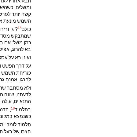
הבא אחריו לעד
ומשלים, כשהיא 
קשה יותר לפרש 
השמש מונעת את 
13
כולם
? ג. זרי
שמתבקש מסדר הפ
כמן משל: אם בר
בא להרוג, אפילו
ואינו בא על עסק
על דרך הפשט וח
כזריחת השמש ממ
להרגו. אמנם גם 
ולא מסתבר שהוא
לדעתנו, שונה ה
התנאיים, עולה 
18
בתלמוד
, הדנ
כשנמצא במקום אח
תלמוד לומר 'ימצ
חצרו של בעל הב