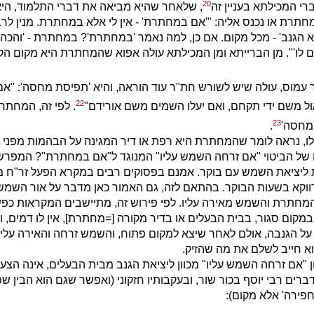
20
י המכילתא בעניין זה
, שלאחר שהיא מביאה את דברי התלמוד, הי
מחתרת או נכנס אליה: "'אם במחתרת' - אין לי אלא במחתרת. מנין לר
א הגנב' - מכל מקום. אם כן, למה נאמר 'במחתרת'? במחתרת - 'והכה ו
 לו'". מן הברייתא ומן המכילתא עולה אפוא שהמחתרת היא מקום הק
עמוס, עולה שיש לשורש חת"ר עוד הוראה, והיא 'תפיסת מחסה': "אם
22
ל משם ידי תקחם, ואם יעלו השמים משם אורידם"
. לפי זה, המחתר
23
'מחסה'
.
ו, נראה לומר שהמחתרת היא רפת או דיר המגינה על הבהמות מפני 
 של הביטוי "אם זרחה השמש עליו" המנוגד ל"אם במחתרת"? המפרשי
ת ליציאת השמש עם בוקר. אמנם בפסוקים רבים במקרא הפעל זר"ח 
 דווקא בשעות הבוקר. בהתאם לזה, גם האמור כאן מדבר על אור השמש
המחתרת והשמש מאירה עליו. לפי פירוש זה, מתיישבים המקראות כפ
קום סגור, בבית הבעלים או בדיר מקורה [=מחתרת], אין לו דמים, וני
 על הגנבה, אולם לאחר שיצא למקום פתוח, והשמש זרחה והאירה עליו, 
הוא חייב לשלם את מה שהזיק.
 "אם זרחה השמש עליו" מכוון ליציאת הגנב מבית הבעלים, אינה הצע
ברים רבי יוסף בכור שור, ובעקבותיו חזקוני (ואפשר שגם הוא הבין שפ
חפירה' אלא מקום):