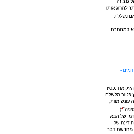
 גנב זה
ר להרוג אותו
אם נשללת
בא במחתרת
מים -
זיק את נכסיו
ץ פטור מלשלם
 עונש מוות,
4
ניה"
).
דמו של הבא
 דינה של
ה מחדשת דבר