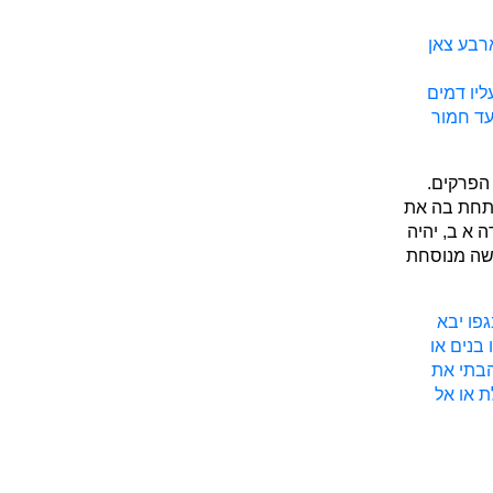
ארבע צאן
ליו דמים
עד חמור
הפרקים.
ותחת בה את
ה א ב, יהיה
רשה מנוסחת
פו יבא
 בנים או
בתי את
ת או אל