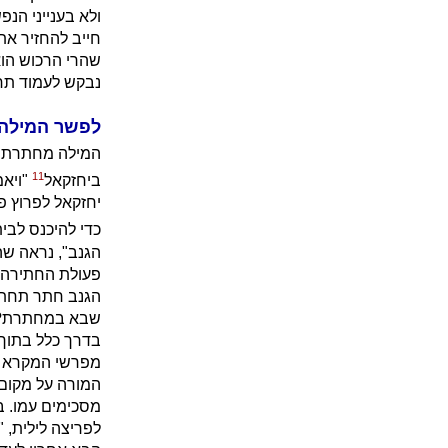
ולא בענייני הנפ
חייב להחזיר את
שהרי הרכוש הוא
נבקש לעמוד תח
לפשר המילה 
המילה מחתרת ה
11
ביחזקאל
"ויאמ
יחזקאל לפרוץ 
כדי להיכנס לבי
הגנב", נראה שה
פעולת החתירה מ
הגנב חתר תחת ה
שבא במחתרת? של
בדרך כלל בתוך ה
מפרשי המקרא לא
המורה על מקום 
מסכימים עמו. 
לפריצה לילית, 