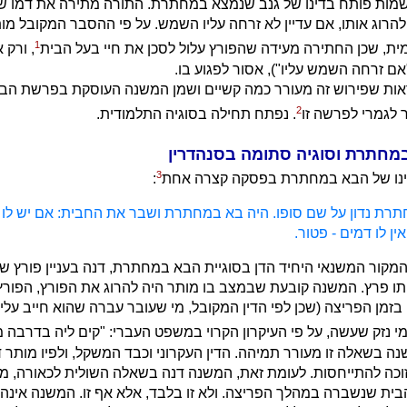
מות פותח בדינו של גנב שנמצא במחתרת. התורה מתירה את דמו של
הרוג אותו, אם עדיין לא זרחה עליו השמש. על פי ההסבר המקובל מות
1
ית, שכן החתירה מעידה שהפורץ עלול לסכן את חיי בעל הבית
, ורק 
ם זרחה השמש עליו"), אסור לפגוע בו.
אות שפירוש זה מעורר כמה קשיים ושמן המשנה העוסקת בפרשת ה
2
 לגמרי לפרשה זו
. נפתח תחילה בסוגיה התלמודית.
חתרת וסוגיה סתומה בסנהדרין
3
ינו של הבא במחתרת בפסקה קצרה אחת
:
רת נדון על שם סופו. היה בא במחתרת ושבר את החבית: אם יש לו ד
ין לו דמים - פטור.
המקור המשנאי היחיד הדן בסוגיית הבא במחתרת, דנה בעניין פורץ שה
ו פרץ. המשנה קובעת שבמצב בו מותר היה להרוג את הפורץ, הפור
בזמן הפריצה (שכן לפי הדין המקובל, מי שעובר עברה שהוא חייב עליה
 נזק שעשה, על פי העיקרון הקרוי במשפט העברי: "קים ליה בדרבה מי
ה בשאלה זו מעורר תמיהה. הדין העקרוני וכבד המשקל, ולפיו מותר 
וכה להתייחסות. לעומת זאת, המשנה דנה בשאלה השולית לכאורה, מה
בית שנשברה במהלך הפריצה. ולא זו בלבד, אלא אף זו. המשנה אינ