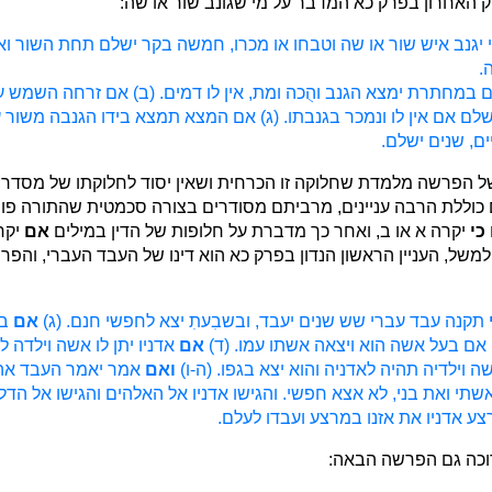
האחרון בפרק כא המדבר על מי שגונב שור או שה:
כי יגנב איש שור או שה וטבחו או מכרו, חמשה בקר ישלם תחת השור ו
.
ם במחתרת ימצא הגנב והֻכה ומת, אין לו דמים. (ב) אם זרחה השמש ע
שלם אם אין לו ונמכר בגנבתו. (ג) אם המצא תמצא בידו הגנבה משור 
ם, שנים ישלם.
ל הפרשה מלמדת שחלוקה זו הכרחית ושאין יסוד לחלוקתו של מסדר 
וללת הרבה עניינים, מרביתם מסודרים בצורה סכמטית שהתורה פ
כי
יקרה א או ב, ואחר כך מדברת על חלופות של הדין במילים
אם
יקר
ך למשל, העניין הראשון הנדון בפרק כא הוא דינו של העבד העברי, והפ
תקנה עבד עברי שש שנים יעבד, ובשבִעתִ יצא לחפשי חנם. (ג)
אם
בג
 אם בעל אשה הוא ויצאה אשתו עמו. (ד)
אם
אדניו יתן לו אשה וילדה לו
ה וילדיה תהיה לאדניה והוא יצא בגפו. (ה-ו)
ואם
אמר יאמר העבד אה
שתי ואת בני, לא אצא חפשי. והגישו אדניו אל האלהים והגישו אל הדל
רצע אדניו את אזנו במרצע ועבדו לעלם.
רוכה גם הפרשה הבאה: