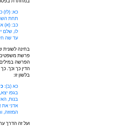
במחתרת בפסוק 
כא: (לז) 
תחת השה
כב: (א) א
לו, שלם י
עד שה חיי
בחינה לשונית ש
פרשת משפטים כ
הפרשה במילים
הדין כך וכך. כ
בלשון זו:
כא (ב):
כי
בגפו יצא,
בנות, האש
אדני את א
המזוזה, ו
ועל זה הדרך ע