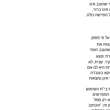
 שהגנב אינו
ינו ברור,
ל הפרשה כולה,
ל פי פסוק
צווה את
שהגנב חופר
רת ימצא
יר. שנית, לא
ת היא לנו אם
וקא בעובדה
אינן נמצאות
 בי"ת השימוש
ל המפרשים
א רק סמל
 זה: "והכתוב