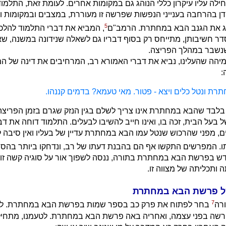
מחילה עליו עיקרון כללי הנוהג גם במקומות אחרים. לעומת זאת, התלמ
 בהרחבה בענייני הנפשות שפרשה זו מעוררת, במצבים ובמקומות וב
5
ג את הגנב הבא במחתרת. הרמב"ם
, המביא את דברי התלמוד להלכ
דר חשיבותן, מתייחס רק בסוף דבריו גם לשאלה שנידונה במשנה, שא
נשבר במהלך הפריצה.
מיהה שהעלינו, נביא את דברי האמורא רב, המרחיבים את דינה של ה
:
ת ונטל כלים ויצא - פטור. מאי טעמא? בדמים קננהו.
 בלבד שהבא במחתרת אינו צריך לשלם בגין הנזק שגרם בזמן הפריצ
ל בעל הבית, זכה בו, ואינו חייב להשיבו לבעלים. התלמוד דוחה את ד
 מפני שהרכוש שנטל עמו הבא במחתרת עדיין של בעליו ואין סיבה ל
ו. המפרשים התקשו אף הם בהבנת דעתו של רב, ונדחקו ביותר בהסב
דש בפרשת הבא במחתרת בתורה, ננסה לשפוך אור על סוגיה קשה זו 
ותכליתה של מצווה זו.
ל פרשת הבא במחתרת
7
רה
בחר לפתוח את פרק כב בספר שמות בפרשת הבא במחתרת. לשי
רשה בפני עצמה, ואחריה באה פרשת הבא במחתרת. לטעמנו, מתחי