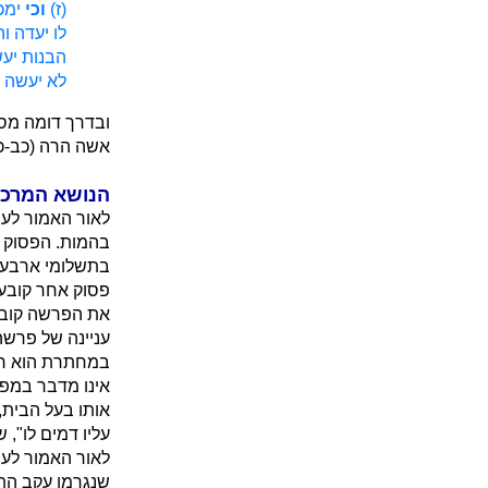
(ז)
וכי
ימכ
לו יעדה ו
הבנות יעש
לא יעשה לה
ובדרך דומה מסו
אשה הרה (כב-כז
הנושא המרכ
לאור האמור לע
בהמות. הפסוק ה
בתשלומי ארבעה 
פסוק אחר קובע 
את הפרשה קובע
עניינה של פרשה
במחתרת הוא רק
אינו מדבר במפו
אותו בעל הבית,
עליו דמים לו", 
לאור האמור לעי
שנגרמו עקב הת