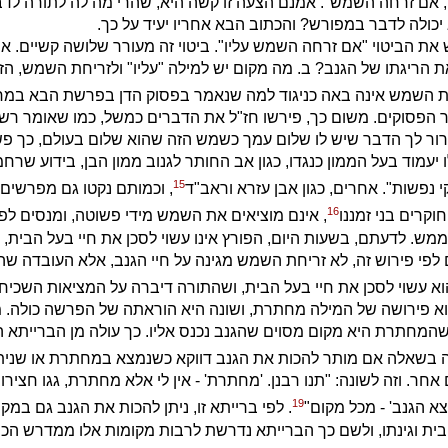
, אם זרחה השמש". אמנם הצעה זו קשה היא, שהרי מה לה לתורה לד
יכולה לדבר במפורש? והכתוב הבא אחריו יעיד על כך.
את הביטוי "אם זרחה השמש עליו". ביטוי זה מעורר שלושה קשיים. א.
הריגתו של הגנב? ב. מה מקום יש למילה "עליו" ולזריחת השמש, הז
חת השמש אינה באה כניגוד למה שנאמר בפסוק הדן בפרשת הבא במ
סוקים. משום כך, פירשו חז"ל את הדברים כמשל, כמו שאומר רש"י:
ור לך הדבר שיש לו שלום עמך כשמש הזה שהוא שלום בעולם, כך פש
 יעמוד בעל הממון כנגדו, כגון אב החותר לגנוב ממון הבן, בידוע שרחמ
15
י נפשות". אחרים, כגון אבן עזרא וראב"ד
, וכמותם נקטו גם מפרשים
16
וקרים בני זמננו
, אינם מוציאים את השמש מידי פשוטה, ומנסים ל
ש. לדעתם, בשעות היום, הפורץ אינו עשוי לסכן את חיי בעל הבית, ו
לפי פירוש זה, לא זריחת השמש מגינה על חיי הגנב, אלא העובדה שהוא 
 עשוי לסכן את חיי בעל הבית, ושהתורה דיברה על המציאות השכיחה 
וא פירושה של המילה מחתרת, ושונה היא הוראתה של הפרשה כולה. מ
שהמחתרת היא מקום מסוים שהגנב נכנס אליו. כך עולה מן הברייתא 
ה בשאלה אם מותר להכות את הגנב דווקא כשנמצא במחתרת או שניתן
ר. וזה לשונה: "תנו רבנן. 'מחתרת' - אין לי אלא מחתרת, גגו חצירו ו
19
א הגנב' - מכל מקום"
. לפי ברייתא זו, ניתן להכות את הגנב גם במקו
ית וגינתו, ולשם כך הברייתא נדרשת לרבות מקומות אלו ממדרש הכתו