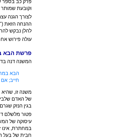
פרק כב בספר ש
וקובעת שמותר ל
לצורך הגנה עצמ
ההנחה הזאת ("א
להלן נבקש להר
עולה פירוש אחר
פרשת הבא במ
המשנה דנה בד
הבא במחת
חייב; אם א
משנה זו, שהיא 
של האדם שלבית
בגין הנזק שגרם 
פטור מלשלם דמי
עיסוקה של המשנ
במחתרת, אינו ז
חבית של בעל ה