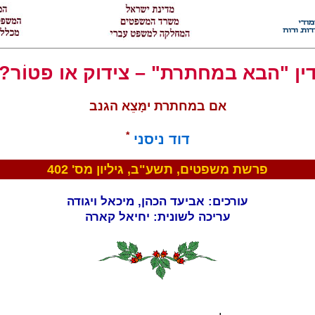
ין "הבא במחתרת" – צידוק או פטוֹר?
אם במחתרת ימָּצֵא הגנב
*
דוד ניסני
פרשת משפטים, תשע"ב, גיליון מס' 402
עורכים: אביעד הכהן, מיכאל ויגודה
עריכה לשונית: יחיאל קארה