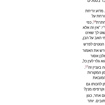
בר בסמלים
 מדוע זריחת
ורחת על
14
חתרת
, כפי
 "אין זה אלא
וט לך שאינו
י האב על הבן,
 הנוטים לפרש
פרש את האמור
לכן אסור
גלוי לעין כל,
17
בעניין זה
.
ן המקורות
המובאת
 להכותו גם
קרפיפו מנין?
ם אחר, כגון
בים. יותר