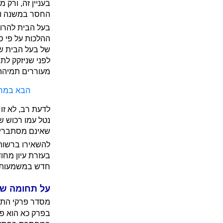
בעניין זה, ורק 
החסר במשנה ודן
בעל הבית להרו
ההלכות על פי ס
של בעל הבית ש
לפני שניזקק לת
מעוררים תמיהה
הבא במחתר
לדעת רב, לא זו
נטל עמו רכוש ש
שאינם מסתברים,
להשאירו ברשות
בעזרת עיון מחו
חדש במשמעותה 
על תחומה ש
מסדר פרקי התו
בפרק כא הוא פ