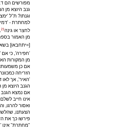
מפורשים הם דבר
גנב היוצא מן ה
וגנתו? ת"ל 'ימצ
למחתרת - 'דמים
21
לחצר או גינה
.
מן האמור בספר 
[=יתחבאו] בשאו
'חפירה', כי אם 
מן המקורות האל
אם כן משמעותו
הזריחה כמכוונ
'האיר', אך לאו
הגנב היוצא מן 
אם נמצא הגנב במ
אינו חייב לשלם
ואסור להרגו, ו
הצעתנו, שהלשון
פירשו כך את הד
"מחתרת" אינו '