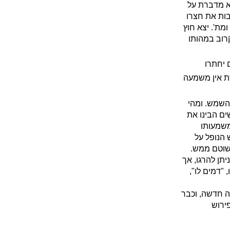
א מדברת על
בות את חצרו
מת'. יצא חוץ
רוב במהותו
 יחתרו
ת אין משמעה
השמש. ומהי
ם הבינו את
משמעותו
 הנופל על
שוטם ממש.
תן להרגו, אך
"דמים לו",
ה חדשה, וכבר
ירוש