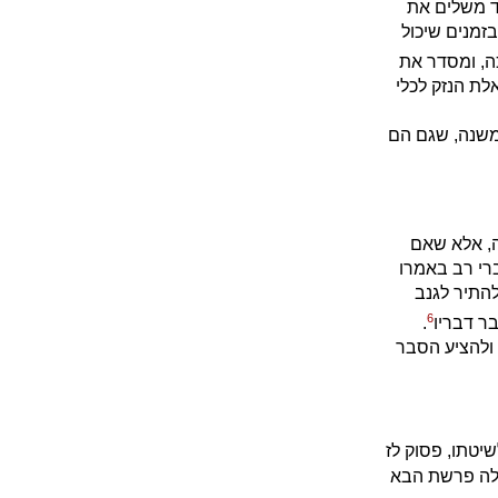
וד משלים את
זמנים שיכול
ה, ומסדר את
לת הנזק לכלי
משנה, שגם הם
ה, אלא שאם
ברי רב באמרו
התיר לגנב
6
ר דבריו
.
ולהציע הסבר
טתו, פסוק לז
לה פרשת הבא