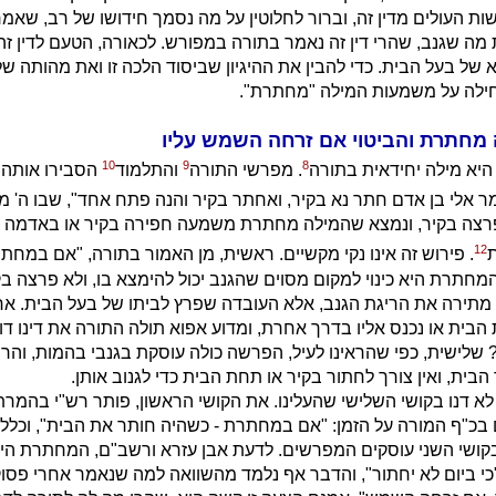
שות העולים מדין זה, וברור לחלוטין על מה נסמך חידושו של רב, שאמר
 מה שגנב, שהרי דין זה נאמר בתורה במפורש. לכאורה, הטעם לדין זה א
 של בעל הבית. כדי להבין את ההיגיון שביסוד הלכה זו ואת מהותה ש
ילה על משמעות המילה "מחתרת".
מחתרת והביטוי אם זרחה השמש עליו
10
9
8
יא מילה יחידאית בתורה
. מפרשי התורה
והתלמוד
הסבירו אותה ע
ר אלי בן אדם חתר נא בקיר, ואחתר בקיר והנה פתח אחד", שבו ה' מ
פרצה בקיר, ונמצא שהמילה מחתרת משמעה חפירה בקיר או באדמה 
12
ת
. פירוש זה אינו נקי מקשיים. ראשית, מן האמור בתורה, "אם במחת
מחתרת היא כינוי למקום מסוים שהגנב יכול להימצא בו, ולא פרצה בק
תירה את הריגת הגנב, אלא העובדה שפרץ לביתו של בעל הבית. אח
בית או נכנס אליו בדרך אחרת, ומדוע אפוא תולה התורה את דינו דו
ישית, כפי שהראינו לעיל, הפרשה כולה עוסקת בגנבי בהמות, והרי 
בית, ואין צורך לחתור בקיר או תחת הבית כדי לגנוב אותן.
 דנו בקושי השלישי שהעלינו. את הקושי הראשון, פותר רש"י בהמרת
בכ"ף המורה על הזמן: "אם במחתרת - כשהיה חותר את הבית", וכל
בקושי השני עוסקים המפרשים. לדעת אבן עזרא ורשב"ם, המחתרת הי
"כי ביום לא יחתור", והדבר אף נלמד מהשוואה למה שנאמר אחרי פסוק