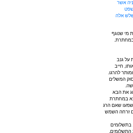
יה אשר
שפט
לש אלה
 מי שנוגף
 במחתרת.
 על גנב
תו, חייב
ותר להרגו.
סוק המשלים
שה.
וג את הבא
בא במחתרת
משמעו שאם הרג
אם זרחה השמש
 בתשלומים
 התשלומים,