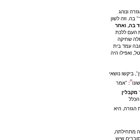
זרה ונוהג
בה. וזה לשון
ד בה,
ואחר
ת העם ללכת
חלה שחיקה
ובה עמד בית
, ואפילו היה
, ביקשו נושאי
30
ונו
: "אמר
ר
מקבלין
הכלל
הגזרה, היא
 מתחילתה,
סוברים שיש