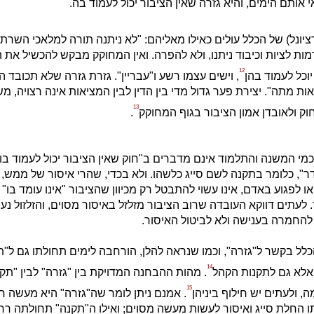
י אותם הימים, והיא גזרה שאין הציבור יכול לעמוד בה.
רציונל) של הכלל עולים כאילו מאליהם: "לא ניתנה תורה למלאכי השרת"
מות לציות וכיבוד ניתנו, ולא להפרה. ואין המחוקק מבקש להכשיל את הצ
12
יוכל לעמוד בהן
, וישים עצמו רשע ו"עבריין". גזרת גזרה שלא תכובד
ת מתה". יצירת פער גדול מדי בין הדין לבין המציאות אינה רצויה, מ
13
וק ולאובדן אמון הציבור בגוף המחוקק
.
מי המשנה והתלמוד אינם מדברים ב"חוק שאין הציבור יכול לעמוד בו
דר", כלומר בתקנה לשם סייג כלשהו. ולא בכדי, שהרי איסור של ממש,
או לפגוע באדם, אינו עשוי להתבטל רק מכיוון שהציבור "אינו עומד בו" 
. לעתים דווקא העובדה שרוב הציבור מזלזל באיסור מסוים, והזלזול נ
להחמרה בענישה ולא לביטול האיסור.
כלל בקשר ל"גזרה", וכמו שנראה להלן, הורחבה לימים תחולתו גם ל"ת
14
אלא גם לתקנות הקהל
. מהות ההבחנה המדויקת בין "גזרה" לבין "תק
15
, ולעתים יש חילוף ביניהן
. אמנם ניתן לומר שה"גזרה" היא מעשה ח
 החלת סייג ואיסור לעשות מעשה מסוים; ואילו ה"תקנה" תחולתה רחב