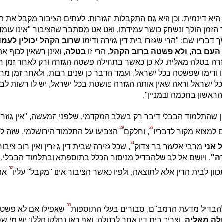
היא דינמית, וכן היא גם התקבלות הגזרות. לעתים הציבור מקבל את הג
הזמן הולך ונשחק כושר עמידתו, ואט אט מסתבר שהציבור "אינו עומד" 
בריו שם: "הרי שגזרו בית דין גזירה ודימו
שרוב הקהל יכולין לעמו
העם בה,
ולא פשטה ברוב הקהל,
הרי זו
בטלה,
ואינן רשאין לכוף א
זרה בטלה מאליה. לא כן כאשר בתחילה פשטה הגזרה ורק לאחר זמן 
 ודימו שפשטה בכל ישראל, ועמד הדבר כן שנים רבות, ולאחר זמן מר
כל ישראל וראה שאין אותה הגזרה פושטת בכל ישראל, יש לו רשות לבטל
הראשון בחכמה ובמניין".
ון שהתלמוד הבבלי דיבר רק בשלב המקדמי, שלפני המעשה, "אין גוזרין"
29
28
 למצוא מקור לדבריו
, וחלקם
הצביעו על התלמוד הירושלמי, שזה לש
31
 אני
מרבי אלעזר בר צדוק
, שכל גזירה שבית דין גוזרין ואין רוב ציבו
ה"
. ויושם אל לב שלהבדיל מניסוח הכלל בתוספתא ובתלמוד הבבלי, 
32
כוון לבית הדין אלא לתוצאה, ולפיו כאשר הציבור אינו "מקבל" עליו
את 
33
להבדיל מדעת הרמב"ם, סבורים בעלי התוספות
שאפילו אם לא פשטה
לה מאליה,
וצריך בית דין אחר לבטלה. ואף כאן נחלקו הללו: יש מי ש