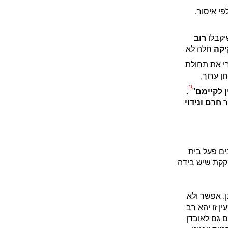
פי איסור.
קבלו
רוב
יקה
חלה לא
י את תחולת
ן ערוך,
21
ן לקיימם
"
.
ר
חרם ונידוי
ים פעל בית
קקת שיש בידה
ן, אפשר ולא
ן זו יהא רב
 גם לאובדן