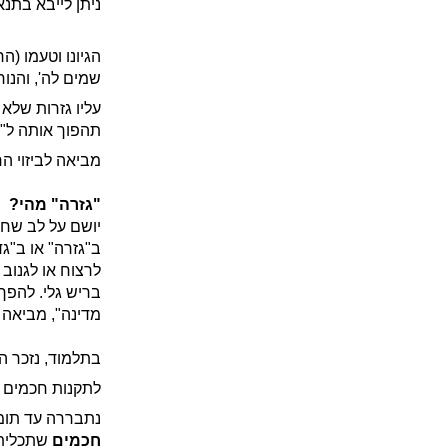
ניתן לייבא בתנא
הגיונו וטעמו (ה
שמים לה', והנור
עליו גזרות שלא 
תהפוך אותה ל"או
מביאה לביזוי הח
"גזרה" מהי?
יושם על לב שחכ
ב"גזרה" או ב"ג
לרצוח או לגנוב 
בריש גלי. להפך
מדינה", מביאה 
בתלמוד, נזכר ה
לתקנות חכמים 
נתבררה עד תומה
חכמים
שתכליתו