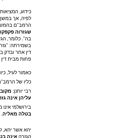
כידוע, המציאות 
לפיה, אך במשך 
הרמב"ם בהמשך ד
שגזרוה פקפקו 
בה". כלומר, הג
בשמירתה: "גזרו
דין אחר ובדק ב
פחות מבית דין 
כאמור לעיל, כיו
כליו של הרמב"ם
רבי יוחנן:
מקובל
עליהן
אינה גזר
בירושלמי אינו מ
בטלה מאליה
.
יהא אשר יהא, 
הגזרה
אינה בט