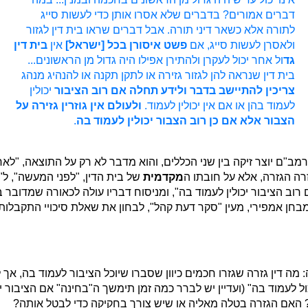
דברים אמורים? בדברים שלא אסרו אותן כדי לעשות סייג
לתורה אלא כשאר דיני תורה. אבל דברים שראו בית דין לגזור
ולאסרן לעשות סייג, אם
פשט איסורן בכל [ישראל]
אין
בית דין
גד
ול אחר יכול לעקרן ולהתירן אפילו היה גדול מן הראשונים...
בית דין שנראה להן לגזור גזירה או לתקן תקנה או להנהיג מנהג
צריכין להתיישב בדבר ולידע תחלה אם
רוב הציבור
יכולין
לעמוד בהן או אם אין יכולין לעמוד.
ולעולם אין גוזרין גזירה על
הצבור אלא אם כן רוב הצבור יכולין לעמוד בה
.
מב"ם יוצר זיקה בין שני הכללים, והוא מדבר לא רק על התוצאה, "לא
ה הגזרה, אלא על חובתו ה
מקדמית
של בית הדין, "לפני המעשה", ל
רוב הציבור יכולין לעמוד בה", ומניסוח דבריו עולה לכאורה שמדובר 
מבחן אמפירי, מעין "סקר דעת קהל", לבחון את שאלת סיכויי התקבלות 
מה דין גזרה שגזרו חכמים כיוון שסברו שיוכל הציבור לעמוד בה, אך 
ול לעמוד בה" (ועדיין יש לברר כמה זמן תימשך ה"בחינה" אם הציבור י
 האם הגזרה בטלה מאליה או שיש צורך בחקיקה כדי לבטל אותה?