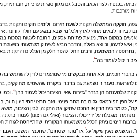
ביאה בכנפיה לצד הכאב והסבל גם מגוון סוגיות ערכיות, חברתיות, מו
ות מורכבות.
פה, חוקקה הממשלה תקנות לשעת חירום, ולימים חוקים ותקנות בדב
חובת בידוד לבאים מחוץ לארץ ולכל מי שבא במגע עם חולה קורונה, איס
אנשים במקום אחד, מניעת פתיחת עסקים, החובה לעטות מסכות במר
 איש לרעהו, וכיוצא באלה, והדבר הביא לשיתוק משמעותי בפעולת 
, נתרופפה המשמעת, ורבים החלו להפר חלק מן הכללים והתקנות ב
1
יבור יכול לעמוד בה"
.
 בדברי חכמים, ולא אחת מבקשים מי שמועמדים לדין להשתמש בה כ
תם להוראות. טענה זו נשמעת גם בדברי ביקורת שהשמיעו מחוקקים, ב
3
נות שלטענתם הן בגדר "גזירות שאין הציבור יכול לעמוד בהן"
. וכמו 
ף על הפן הפורמאלי גלום בה מתח פנימי, ואם תרצו יחסי היזון חוזר, ב
", כלומר בית הדין או החכם שתיקן את התקנה, לבין הציבור, מושא ה
תחמת ומוגבלת על ידי יכולת הציבור (ואולי גם רצונו) לעמוד בתקנה.
ברבות הימים ניתק הכלל ממשמעותו המקורית, שהתייחסה לגזרות חכמ
5
, המשמש מעין שיקול על
או "מונח שסתום", שחכמי המשפט העברי