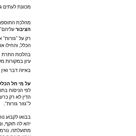
מכוונת לעתים ג
מהלכת התוספת
הציבור
עליהם" 
רק על "גזרות" 
הכלל, והחילו א
בהלכות התרת נד
עיון במקורות מ
באיזה דבר ואין
על מי חל הכלל
לפי הניסוח בתו
הדין לא רק כרש
ל"גזור גזרות".
בבואו לקבוע נור
יהא לה תוקף, ו
מתועלתה. נורמה