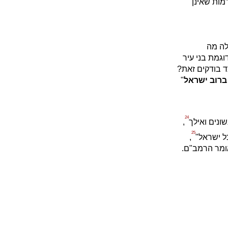
מות שאינן
לה מה
גמת בני עיר
ד בודקים זאת?
רוב ישראל
"
24
ונים ואילך
,
25
ל ישראל"
,
אומר הרמב"ם.