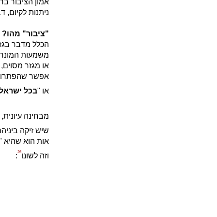
אמון הציבור ברש
ניתנות לקיום, ד
"ציבור" מהו?
הכלל מדבר בגזר
משמעות המונח "
או מגזר מסוים,
אפשר שהפתרון 
או "
בכל ישראל
מבחינה עיונית, 
שיש זיקה ביניה
אות הוא שהיא "ג
26
וזה לשונו
: