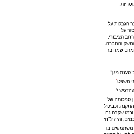
סריות,
ר הגבלות על
ור על
חב הציבורי,
המשק והחברה.
אמרם שמדובר
"טענת מגן"
2
תי משפט
שהדגיש י'
ין סמכותה של
תקנה, וכביכול
 וכמו שקרה גם
ים, והיה ל"חי
 משתמשים בו