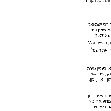
ולתו על תקנות
 רבי ישמעאל:
לא
שאין בית
ש כתיאור
7
, מופיע הכלל
9
ִין את השנה
 בעניין גזירת
ְעִים הגוי
– אִין [=כן];
ר עליהן, והן
דוע גזרו כן?
גסה לא היה