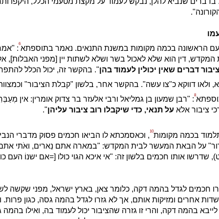
 בדברים שנביא להלן, נבקש לעמוד על מקצת מטעמי הכלל, היקפו ותח
קורונה".
מו
6
עם הראשונה בכמה מקומות במשנת התנאים. נאמר בתוספתא
: "אמר
המקדש, דין הוא שלא לאכול בשר ושלא לשתות יין [מפני האבלות], א
ציבור דברים שאין יכולין לעמוד בהן
". בהקשר זה, יכול הכלל להתפר
 ולאו דווקא כ"צו עשה". בהקשר אחר, בלשון "קבלת הציבור" וכמצווה
8
וספתא
: "רבן שמעון בן גמליאל ורבי אלעזר בר צדוק אומרין: אין מְעַבְּר
רכי ציבור אלא
על תנאי, כדי שיקבלו רוב ציבור עליהן
".
10
תלמוד בכמה מקומות
, וכאסמכתא לו הביאו חכמים פסוק מדברי הנביא,
ר" על הבאת המעשר לבית המקדש: "במארה אתם נֵארים, ואֹתי אתם קֹב
), שדרשו אותו חכמים בלשון זה: "אי איכא הגוי כולו [=אם ישנוֹ העם כולו] 
ו חכמים לגדל בהמה דקה, כלומר צאן, בארץ ישראל, מפני שקשה לשמו
שדות אחרים ומזיקות אותם, אך לא גזרו לגדל בהמה גסה, כגון פרות. ומ
לייבא בהמה דקה, והרי זו גזרה שהציבור יכול לעמוד בה, ואילו בהמה 