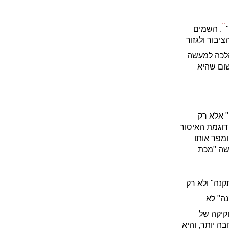
11
. השמים
יבור ולגזור
 הלכה למעשה
שום שהיא
" אלא רק
 דוגמת האיסור
ומפר אותו
עשה "מכת
קנה" ולא רק
נה" לא
קיקה של
ה יותר, והיא