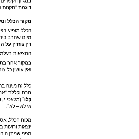
במגוון הקשרים.
דוגמת "תקנות ה
מקור הכלל וטע
הכלל מופיע בפ
מיום שחרב בית 
דין גוזרין על ה
המציאות בעלמא,
במקור אחר בת
ואין עושין כל צו
כלל זה נשנה ב
חרם וקללת "ארו
כֻּלו
" (מלאכי ג, ט
אי לא – לא".
מכוח הכלל, אסר
יוצאות ורועות ב
מפני שניתן היה 