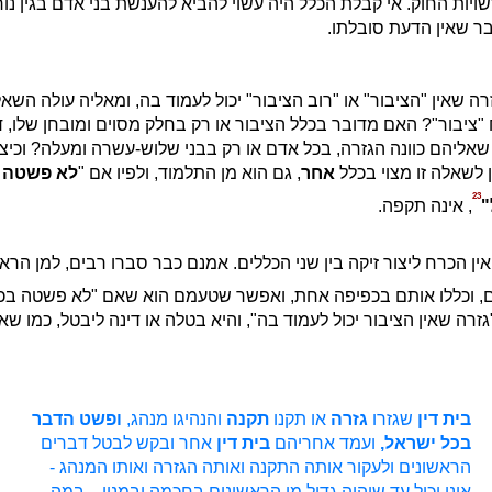
ויות החוק. אי קבלת הכלל היה עשוי להביא להענשת בני אדם בגין נור
בר שאין הדעת סובלתו.
ה שאין "הציבור" או "רוב הציבור" יכול לעמוד בה, ומאליה עולה השא
ציבור"? האם מדובר בכלל הציבור או רק בחלק מסוים ומובחן שלו, דו
 שאליהם כוונה הגזרה, בכל אדם או רק בבני שלוש-עשרה ומעלה? וכיצ
לשאלה זו מצוי בכלל
אחר
, גם הוא מן התלמוד, ולפיו אם "
לא פשטה ב
23
"
, אינה תקפה.
אין הכרח ליצור זיקה בין שני הכללים. אמנם כבר סברו רבים, למן הראש
ם, וכללו אותם בכפיפה אחת, ואפשר שטעמם הוא שאם "לא פשטה בכ
זרה שאין הציבור יכול לעמוד בה", והיא בטלה או דינה ליבטל, כמו ש
בית דין
שגזרו
גזרה
או תקנו
תקנה
והנהיגו מנהג,
ופשט הדבר
בכל ישראל,
ועמד אחריהם
בית דין
אחר ובקש לבטל דברים
הראשונים ולעקור אותה התקנה ואותה הגזרה ואותו המנהג -
אינו יכול עד שיהיה גדול מן הראשונים בחכמה ובמנין... במה