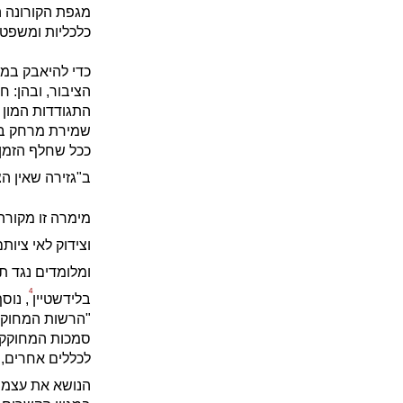
מגפת הקורונה ה
כלכליות ומשפטי
כדי להיאבק במג
הציבור, ובהן: 
התגודדות המון 
שמירת מרחק בין
ככל שחלף הזמן
ב"גזירה שאין הצ
מימרה זו מקורה
וצידוק לאי ציו
ומלומדים נגד תק
4
בלידשטיין
, נוס
"הרשות המחוקקת
סמכות המחוקק נ
לכללים אחרים, 
הנושא את עצמו"