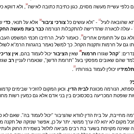
16
ם כלפי עשיית מעשה מסוים, כגון כתיבת כתובה לאישה
, ולא דווקא כל
18
17
א שהובאה לעיל
- "ולא עושים כל
צורכי ציבור
אלא על תנאי,
כדי
שי
- עולה לכאורה שהדרישה להתקבלות הנורמה
כבר בעת מעשה החק
19
אלא גם על תחומים אחרים
. כאמור לעיל, הרחיבו חכמי המשפט העבר
ותו גם על חרמות ותקנות הקהל. כך למשל נאמר בהגהות הרמ"א לשולח
20
רים: "
קהל
שגזרו
חרמות
שאין
הציבור
יכול לעמוד בהם,
אין צריכי
למד שהם שאובים מפסקי בעל "תרומת הדשן", שנאמרו לעניין
רב
שגז
22
תלמידיו
יכולין לעמוד בגזרותיו
.
?
ספתא, הנורמה מכוונת
לבית הדין.
וכאן המקום להזכיר שבימים קדמונ
ות שופטת המכריעה בסכסוכים בין בני אדם אלא גם כמעין רשות מחו
מה מחייבת, על בית הדין לוודא שהציבור "יכול לעמוד בה". שאם לא כ
מכל מקום לא יהא לה ערך ממשי. יתר על כן, אפשר שנזקה של תקנה מעי
 שאינה מקוימת בשער בת רבים מביאה לזלזול בשמירת החוק ולעתים