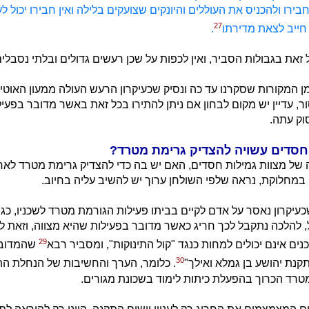
בירו ולהכניס את העוללים והיונקים שצועקים בלילה ואין חבירו יכול לע
27
 חייב לצאת מדירתו
.
ל זאת בגבולות הסביר, ואין לכפות על שכן רעשים גדולים ובלתי נסבלי
 המקורות שסקרנו עד כה ונסיק שכעיקרון הרעש העולה ממעון האוטי
, עדיין יש מקום לבחון אם ניתן להתירו בכל זאת באשר מדובר בפעי
וק עתה.
חסדים עשויה להצדיק גרימת מטרד?
של מצוות גמילות חסדים, האם יש בה כדי להצדיק גרימת מטרד לא
מחלוקת, נראה שלפי השולחן ערוך יש להשיב עליה בחיוב.
כעיקרון נאסר על אדם לקיים בביתו פעילות הגורמת מטרד לשכניו, כגו
ל, להלכה נתקבל לכך חריג כאשר מדובר בפעילות שהיא מצווה, וזאת 
29
ים אינם יכולים למחות כנגד "קול התינוקות", ומסביר רבא
שהמדובר
30
תקנת יהושע בן גמלא ואילך"
. כלומר, הערך והחשיבות של הנחלת הת
רד הכרוך בהפעלת כיתות לימוד בשכונת מגורים.