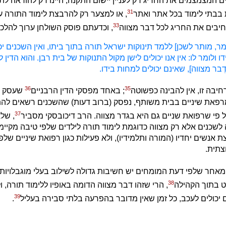
ם המצמצמים את החריג רק לעניין יישום התקנה, היינו רק להוראה לתי
31
 בבתי לימוד בכל אתר ואתר
, או למצער רק להרבצת לימוד התורה על 
33
יבים את החריג לכל דבר מצווה
, וכדעתם פוסק השולחן ערוך להלכ
ומר, מותר לשכן] ללמד תינוקות ישראל תורה בתוך ביתו, ואין השכנים יכ
 ולומר לו: אין אנו יכולים לישן מקול התנוקות של בית רבן. והוא הדין ל
ְבר מצווה], שאינם יכולים למחות בידו.
36
35
יבה זו, אין להבינה כפשוטה
; באחד מפסקי הדין הרבניים
שעסק ב
רפאת שיניים בבית משותף, נפסק (ברוב דעות) שהשכנים רשאים לה
37
פי שרפואת שניים גם היא בגדר מצווה. הרב דיכובסקי מסביר
, שלא
שכנים אלא רק מצווה כדוגמת לימוד תורה לילדים שלפי טיבה מקיימ
אנשים יחדיו (המורה ותלמידיו), ולא פעילות כגון רפואת שיניים שלפ
צתית.
ו, מאחר שלפי דעת המומחים יש חשיבות גדולה לשילוב בעלי מוגבלויות
38
ט בתוך הקהילה
, הרי שזהו דבר מצווה הדומה באופיו ללימוד תורה, ו
39
ם יכולים לעכב, כל זמן שאין מדובר בהפרעה בלתי סבירה בעליל
.