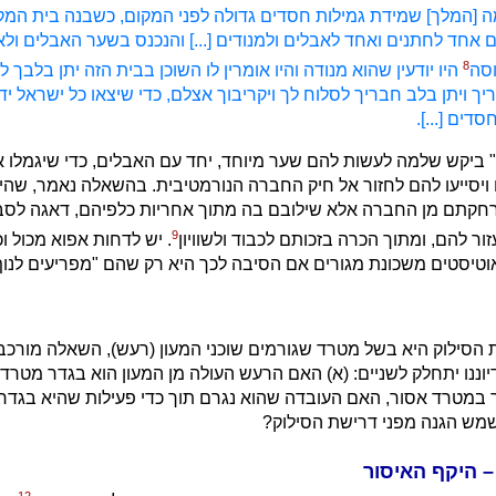
 [המלך] שמידת גמילות חסדים גדולה לפני המקום, כשבנה בית המ
 אחד לחתנים ואחד לאבלים ולמנודים [...] והנכנס בשער האבלים ולא
8
סה
היו יודעין שהוא מנודה והיו אומרין לו השוכן בבית הזה יתן בלבך 
יך ויתן בלב חבריך לסלוח לך ויקריבוך אצלם, כדי שיצאו כל ישראל יד
דים [...].
" ביקש שלמה לעשות להם שער מיוחד, יחד עם האבלים, כדי שיגמלו 
 ויסייעו להם לחזור אל חיק החברה הנורמטיבית. בהשאלה נאמר, שהי
הרחקתם מן החברה אלא שילובם בה מתוך אחריות כלפיהם, דאגה לסב
9
ור להם, ומתוך הכרה בזכותם לכבוד ולשוויון
. יש לדחות אפוא מכול ו
הסילוק היא בשל מטרד שגורמים שוכני המעון (רעש), השאלה מורכב
יוננו יתחלק לשניים: (א) האם הרעש העולה מן המעון הוא בגדר מטרד 
במטרד אסור, האם העובדה שהוא נגרם תוך כדי פעילות שהיא בגדר 
שמש הגנה מפני דרישת הסילוק?
 היקף האיסור