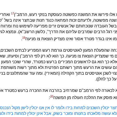
17
אלו פירשו את המשנה כפשוטה כעוסקת בנזקי רעש, הרמב"ן
ואחרי
שנה מפשוטה, ולדעתם זכות המחאה כנגד חנות שבחצר אינה בשל "קו
 בשל העובדה שנוכחותם של אנשים זרים מפריעה לשימוש נוח ומרוו
 רגל הרבים שמרבים עליהם את הדרך", כלשון הרשב"א). ונמצא לגי
19
אינו בגדר מטרד אסור ואינו מצדיק הוצאת צו מניעה
.
חה שהפעלת המעון לאוטיסטים גורמת רעש המפריע לבתים השכנים, 
ם מי שמצדיק הוצאת צו מניעה. כך הוא לא רק לפי הרמב"ן וסיעתו, שא
א כך הוא גם לראשונים המכירים ברעש כמטרד, שהרי שוכני המעון א
הם עושים את הרעש מתוך רשותם הפרטית ולא מתוך רשות משותפת (ר
רצוי לשכּן אוטיסטים בתוך הקהילה (המאירי). ומה עוד שהמתלוננים בנ
על כך להלן).
הוא לכאורה לפי הרמב"ם שמרחיב בהרבה את ההכרה ברעש כמטרד אסו
20
וא פוסק את ההלכה העולה מן המשנה
:
ר יכולין השכנים למחות בידו ולומר לו אין אנו יכולין לישן מקול הנכנס
אלא עושה מלאכתו בחנותו ומוכר בשוק, אבל אינן יכולין למחות בידו ולומר