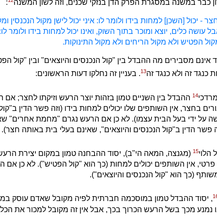
12
 כבר במשנה במסגרת הפרק הדן בנזקי שכנים, וזה לשון המשנה
:
 - יכול [השכן] למחות בידו ולומר לו: איני יכול לישן מקול הנכנסין ומק
בל עושה כלים, יוצא ומוכר בתוך השוק, ואינו יכול למחות בידו ולומר לו: א
קול הפטיש ולא מקול הריחים ולא מקול התינוקות.
ינם מסבירים מה ההבדל בין "קול הנכנסים והיוצאים" ובין "קול הפטי
13
ת כנגד זה ולא כנגד זה
. בעניין זה נחלקו דעות הראשונים:
14
מרדכי
ההבדל בין השניים טמון בזהות יוצר הרעש וזיקתו לחצר; אם 
ורים בחצר, אין השותפים שלו יכולים למחות בידו (וזה פשר הדין ב"קול
 על ידי בעל הבית עצמו). לא כן אם הרעש נגרם "מחמת אחרים" שא
ה פשר הדין ב"קול הנכנסים והיוצאים", שאינם בעלי בית באותה חצר).
15
 הלוי
(מגנצה, המאה הי"ב), יסוד ההבחנה טמון במקום יצירת הרע
פרטי, אין השותפים יכולים למחות (כך הוא "קול הפטיש"). לא כן אם 
תף (כך הוא "קול הנכנסים והיוצאים").
1
, יסוד ההבדל טמון במוסכמה חברתית לפיה מקובל שאדם עוסק במשל
נו נמנע מכך בשל הרעש הכרוך בכך, אבל אין זה מקובל למכור את הכל