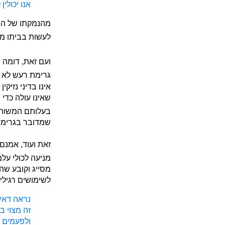
אנו יכולין
מהנמקתו של הרמ
לעשות בביתו מל
ועם זאת, דומה ש
גרימת רעש לא ר
אינו בדיני נזי
שאינו עולה כדי 
בעלותם המשותפת
שמדובר בגרימת
זאת ועוד, אמנם,
מניעה לכולי על
מסייג וקובע שה
לשימושים רגילים
נראה דאין
זה מצוי ב
ולפעמים ת