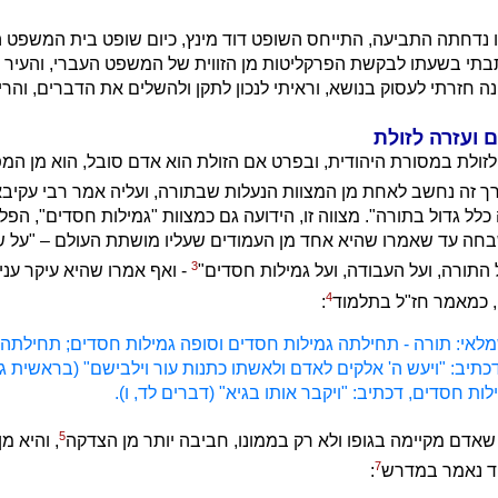
 נדחתה התביעה, התייחס השופט דוד מינץ, כיום שופט בית המשפט הע
תי בשעתו לבקשת הפרקליטות מן הזווית של המשפט העברי, והעיר ע
ה חזרתי לעסוק בנושא, וראיתי לנכון לתקן ולהשלים את הדברים, והרי
 ועזרה לזולת
זולת במסורת היהודית, ובפרט אם הזולת הוא אדם סובל, הוא מן המ
רך זה נחשב לאחת מן המצוות הנעלות שבתורה, ועליה אמר רבי עקיב
כלל גדול בתורה". מצווה זו, הידועה גם כמצוות "גמילות חסדים", הפל
חה עד שאמרו שהיא אחד מן העמודים שעליו מושתת העולם – "על 
3
 התורה, ועל העבודה, ועל גמילות חסדים"
- ואף אמרו שהיא עיקר עני
4
, כמאמר חז"ל בתלמוד
:
לאי: תורה - תחילתה גמילות חסדים וסופה גמילות חסדים; תחילתה 
כתיב: "ויעש ה' אלקים לאדם ולאשתו כתנות עור וילבישם" (בראשית ג,
לות חסדים, דכתיב: "ויקבר אותו בגיא" (דברים לד, ו).
5
שאדם מקיימה בגופו ולא רק בממונו, חביבה יותר מן הצדקה
, והיא מ
7
וד נאמר במדרש
: