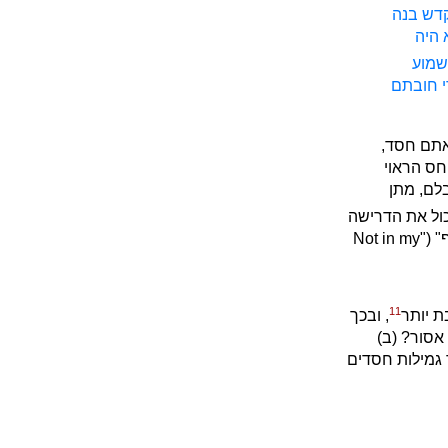
קדש בנה
 היה
לשמוע
י חובתם
אתם חסד,
חס הראוי
לם, מתן
כול את הדרישה
לסלק מעון של אוטיסטים משכונת מגורים אם הסיבה לכך היא רק שהם "מפריעים לנוף" ("Not in my
11
ת יותר
, ובכך
אסור? (ב)
גמילות חסדים