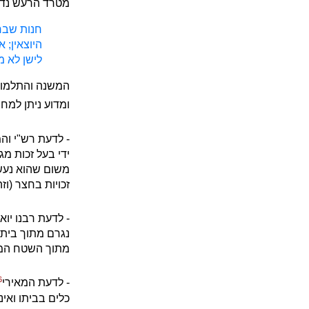
מטרד הרעש נדון
חנות שבחצר
היוצאין; א
לישן לא מ
המשנה והתלמוד א
ומדוע ניתן למחו
- לדעת רש"י וה
ידי בעל זכות מג
משום שהוא נעשה
זכויות בחצר (וז
- לדעת רבנו יואל
נגרם מתוך בית 
מתוך השטח המשו
6
- לדעת המאירי
כלים בביתו ואי