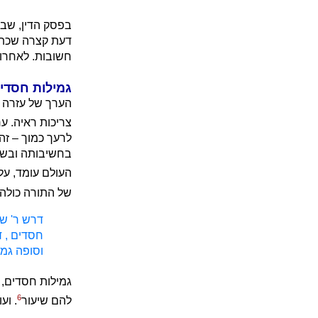
בפסק הדין, שבו
דעת קצרה שכתב
חשובות. לאחרונ
גמילות חסדים
הערך של עזרה ל
צריכות ראיה. ע
לרעך כמוך – זה 
בחשיבותה ובשב
העולם עומד, על
של התורה כולה
דרש ר' שמ
חסדים , ד
וסופה גמי
גמילות חסדים, 
6
להם שיעור
. וע