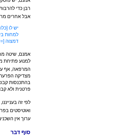
אמנם, יש פוסקי
רבן כדי להרבות
אבל אחרים מרח
יש לו [כל
למחות בידו
דמצוה [=ד
אמנם, שיטה מרח
למנוע פתיחת מ
המרפאה, אף על 
מצדיקה הפרעה ל
בהתכנסות קבוצת 
פרטנית ולא קבו
לפי זה בענייננ
ואוטיסטים בפר
ערוך אין השכני
סוף דבר