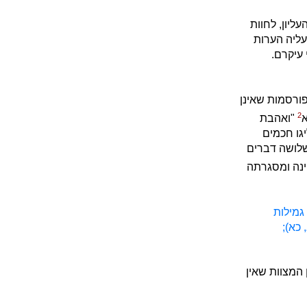
ליון, לחוות
ליה הערות
 עיקרם.
פורסמות שאינן
2
א
"ואהבת
יגו חכמים
שלושה דברים
ינה ומסגרתה
גמילות
 כא);
ן המצוות שאין