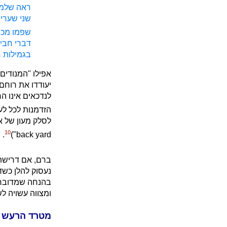
ראה שלמה
שני שערים
שפמו מכו
דברי חביר
בגמילות חס
אפילו "המנודים
יעודדו את רוחם
לנדכאים אינו 
הזדמנות לכל לעז
10
.
back yard")
ברם, אם דרישת 
נעסוק להלן כשד
בהנחה שמדובר 
ומצווה עשויה ל
מטרד הרעש –