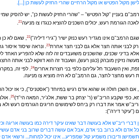
 לישן מקול הפטיש או מקול הרחיים שהרי החזיק לעשות כן [...].
ב"ם בעניין "קול הפטיש" – "שהרי החזיק לעשות כן", יש להסיק שמי
21
אכה הגורמת רעש, יכולים השכנים להוציא כנגדו צו מניעה
.
22
גם הרמב"ם אינו מגדיר רעש כנזק ישיר ("גירי דיליה")
, שאם לא כן 
23
ק לבני אותה חצר אלא גם לבני חצר אחרת
. ונראה שיסוד איסור ג
קין אלא בדיני שכנים, שהשכנים משועבדים זה לזה שלא להפריע האחד ל
מעשה נזיקין מובהק (כגון רעש), ושעבוד זה הוא דווקא לבני אותה החצ
24
, ואין השעבוד חל עליהם כלפי בני חצרות אחרים
. לפי זה, במקר
 רעש מחצר לחצר, גם הרמב"ם לא היה מוציא צו מניעה.
 אם השכן חולה או שהוא אדם רגיש במיוחד ("אסטניס"), כי אז יכול הוא
25
מא, כפי שקבע הריב"ש (ר' יצחק בר ששת, אלג'יר, המאה הי"ד)
. אול
ריב"ש אמר את דברו רק ביחס לשימושים חריגים הגורמים רעש ולא 
 ("עיקר דירה"):
 דברי ריב"ש אלא בעושה דבר שאינו עיקר דירה כמו בעושה אריגה וכיו
כל אדם ולא ברוב בני אדם, אבל אם עושה דברים שרוב בני אדם עושין
שמישן ודיבורן משמיע קול שמפריע... אינו יכול למחות... ורשאי אדם 