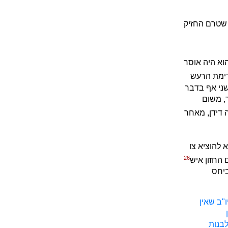
 שטרם החזיק
הוא היה אוסר
רימת הרעש
שני אף בדבר
ר, משום
ה דידן, מאחר
 להוציא צו
26
ם החזון איש
ביחס
"ב שאין
לבנות