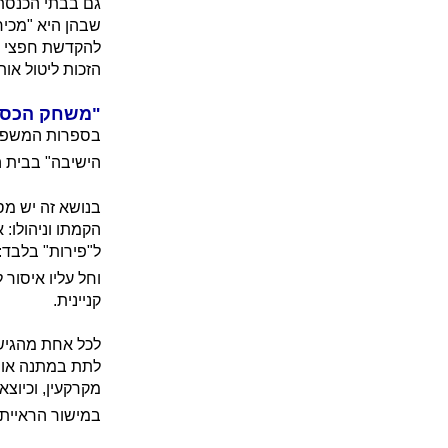
גם בבתי הכנסת ה
שבהן היא "מכיר
להקדשת חפצי ק
הזכות ליטול או
"משחק הכס": 
בספרות המשפט ה
הישיבה" בבית ה
בנושא זה יש מס
הקמתו וניהולו: 
ל"פירות" בלבד: 
וחל עליו איסור 
קניינית.
לכל אחת מהגישו
לתת במתנה או ל
מקרקעין, וכיוצא
במישור הראייתי