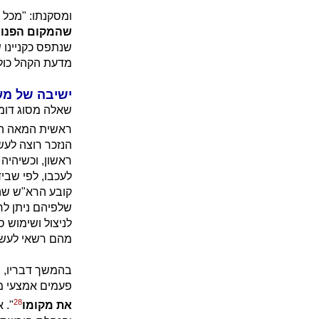
ומסקנתו: "מכל מ
שהמקום הפנוי,
שנתפס כקניינו ש
מדעת הקהל כולו
ישיבה של מע
שאלה מסוג דומה
ראשית המאה הי
הנזכר רוצה לעש
ראשון, וכשיהיה 
לעכבו, לפי שבי
קובע הרא"ש שה
שלפיהם ניתן לח
לניצול ושימוש 
מהם רשאי לעשות 
בהמשך דבריו, מ
פעמים אמצעי מ
28
את מקומו
". 