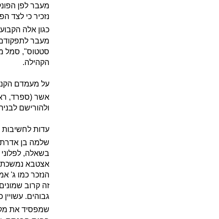
מעבר לפן הפונק
נזכיר כי לצד ה
כגון אלה הקבוע
מעבר לתפקודם ה
סטטוס", סמל מע
הקהילה.
על מעמדם הקניי
אשר (ספרד, רא
ולהורישם לבניהם
עדות לחשיבות 
שלמה בן אדרת (
בשאלה, לפלוני "
אצטבא נמשכת מ
הנזכר כמו ג' א
זה קרוב שמונים 
גבוהים. עשויין
שמפסיד את מקומ