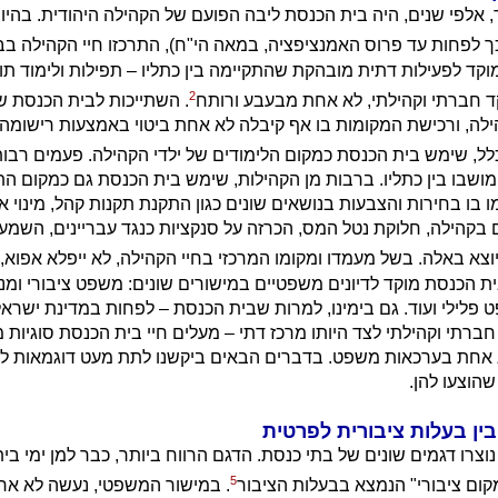
 אלפי שנים, היה בית הכנסת ליבה הפועם של הקהילה היהודית. בהיו
ך לפחות עד פרוס האמנציפציה, במאה הי"ח), התרכזו חיי הקהילה ב
 מוקד לפעילות דתית מובהקת שהתקיימה בין כתליו – תפילות ולימוד ת
2
ד חברתי וקהילתי, לא אחת מבעבע ורותח
. השתייכות לבית הכנסת 
לה, ורכישת המקומות בו אף קיבלה לא אחת ביטוי באמצעות רישומה
לל, שימש בית הכנסת כמקום הלימודים של ילדי הקהילה. פעמים רבות,
מושבו בין כתליו. ברבות מן הקהילות, שימש בית הכנסת גם כמקום ה
 בו בחירות והצבעות בנושאים שונים כגון התקנת תקנות קהל, מינוי אנ
 בקהילה, חלוקת נטל המס, הכרזה על סנקציות כנגד עבריינים, השמע
כיוצא באלה. בשל מעמדו ומקומו המרכזי בחיי הקהילה, לא ייפלא אפוא
ת הכנסת מוקד לדיונים משפטיים במישורים שונים: משפט ציבורי ומנהלי
שפט פלילי ועוד. גם בימינו, למרות שבית הכנסת – לפחות במדינת ישראל
חברתי וקהילתי לצד היותו מרכז דתי – מעלים חיי בית הכנסת סוגיות 
א אחת בערכאות משפט. בדברים הבאים ביקשנו לתת מעט דוגמאות לסו
שהוצעו להן.
ין בעלות ציבורית לפרטית
צרו דגמים שונים של בתי כנסת. הדגם הרווח ביותר, כבר למן ימי בית
5
ום ציבורי" הנמצא בבעלות הציבור
. במישור המשפטי, נעשה לא אחת