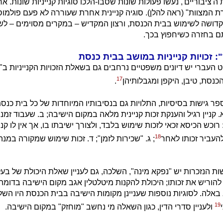
'ציבוריים', נעשו פעולות שונות שסבו-הלכו סוגיות קנייניות שונות. 
ת המצוות" (ראה להלן). סוגיה קניינית אחרת שעוררה לא פעם פולמוס
דושה לשימוש בבית הכנסת, ורצון המקדיש – במקרים מסוימים – לש
תם בחזרה כשיחפוץ בכך.
זכויות קנייניות במושב בבית כנסת
עברי יש דיונים משפטיים נרחבים גם בשאלת הזכויות הקנייניות ב"
17
כנסת, טיבן, היקפן ומגבלותיהן
.
פר גישות בסיסיות, התלויות גם בנסיבותיו המיוחדות של כל בית כנסת
א. קניין רגיל והענקת זכות קניינית מלאה במקום הישיבה; ב. שעבוד זמני,
רוכש הכיסא זכאי לזכות שימוש בלבד, ולצורך ישיבתו בו, אך אין לו קני
18
להעביר זכותו לאחר
; ג. "שכירות לזמן"; ד. זכות שימוש שמקורה במנה
ת הנזכרות יש "נפקא מינה", השלכה, גם לעניין שאלת היכולת של בעל
הוריש את זכותו; היכולת להקנות מיטלטלין אגב מקום הישיבה בדומה ל
 באלה. לסוגיות נוספות שעניינן מקומות הישיבה בבית הכנסת היו השל
19
ולעניין סדרי הדין, כגון השאלה מי נחשב "מוחזק" במקום הישיבה.