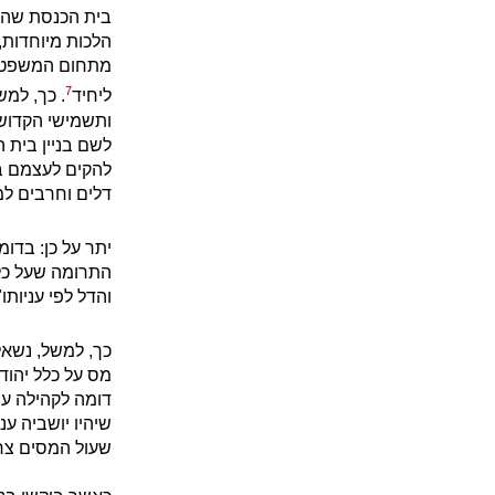
בית הכנסת שהי
הלכות מיוחדות,
מתחום המשפט הצ
7
ליחיד
. כך, למש
ותשמישי הקדושה
לשם בניין בית ה
להקים לעצמם בת
דלים וחרבים למ
יתר על כן: בדומ
התרומה שעל כל 
והדל לפי עניותו
כך, למשל, נשאל
מס על כלל יהודי
דומה לקהילה עש
שיהיו יושביה ענ
שעול המסים צריך