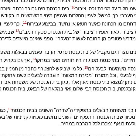
 הקהילה למכור את בית הכנסת ואביזריו, הוחלו עליהם כבר בתקופת
10
שמוחלות על מכירת נכסי ציבור
. בית הכנסת היה גם כר נרחב ופורה 
עברי. כך, למשל, לעניין ההלכות שעניינן מינוי המשמשים בו בקודש (כג
11
דחתם מן הכהונה כאשר חטאו או נחשדו בביצוע עבירות
, וכך לעניין 
12
ציבורי. לאור אופיו ה'ציבורי' של בית הכנסת, פסק הרמב"ם
שבמישור
מדרש פטורים מן החובה לעשות "מעקה", מפני שאינם מיועדים לדירה.
ים נוצר דגם מקביל של בית כנסת פרטי, הרבה פעמים בבעלות משפחה,
13
ידים". בתי כנסת מסוג זה היו רווחים מאד במרוקו
, אך גם בקהילות
15
נסה משמעותי לבעליהם
. כל מי שביקש להצטרף כחבר מן המניין בב
 לבעליו, וכל תמורת "מכירת המצוות" הועברה לבעלים לשם אחזקת 
ום ניתן למצוא בתי כנסת מעין אלה, כגון בית הכנסת של משפחת אבן ד
זבלנקה; בית הכנסת רבי שלום זאוי במלאח של רבאט, בית הכנסת פ
16
ו בני משפחת הבעלים בתפקידי ה"שררה" השונים בבית הכנסת
, כגו
מכיוון שבית הכנסת והתפקידים השונים נחשבו כזכויות קנייניות של ב
ולעתים אף נמכרו לכל המרבה במחיר.