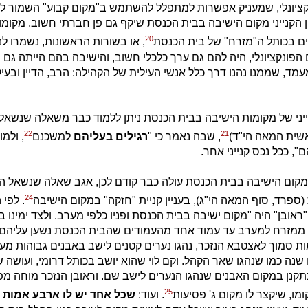
ציונלי, שמעניק אפשרות למתפלל להשתמש ב"מקום קבוע" השמור לו ו
פן הקנייני מקום הישיבה בבית הכנסת שיקף גם פן חברתי חשוב. מקומו
20
ים בכותל ה"מזרח" של בית הכנסת
, או בשורות הראשונות, נשמרו לנ
פונקציונלי, היה להם גם ערך כלכלי חשוב, והישיבה בהם הייתה גם 
מד, שממנו נהנו דרך כלל אנשי העילית של הקהילה: הרב, הדיין ובעיק
ני של מקומות הישיבה בבית הכנסת ניתן ללמוד כבר משאלה שנשאל
22
21
שית המאה הי"ד)
, שבה נאמר כי "
רגילים בעליהם
למשכנם
, ולמ
", ככל נכס קנייני אחר.
מקום הישיבה בבית הכנסת עולה כבר קודם לכן, אגב שאלה שנשאל ה
24
ספרד, סוף המאה הי"ג), בעניין קניית "חזקה" במקום הישיבה
. לפי
ראובן" היה "מקום ישיבה בבית הכנסת ופניו כלפי מערב. ולצד ימינו ב
מזרח למערב עד עמוד אחד מהעמודים שהבית הכנסת נשען עליהם. 
מות סמוך לאצטבא הנזכר, נהגו נערים קטנים לישב באבנים גבוהות מע
שנה כמו שנהגו שאר הקהל. וקם לוי שהוא יושב בכותל דרומי, ועושה ש
 כתקנן במקום האבנים שנהגו הנערים לישב שם. וראובן הנזכר מוחה מפ
25
ו, שיקצר לו מקום ג' פסיעות
. ועוד:
שכל אחד יש לו ארבע אמות 