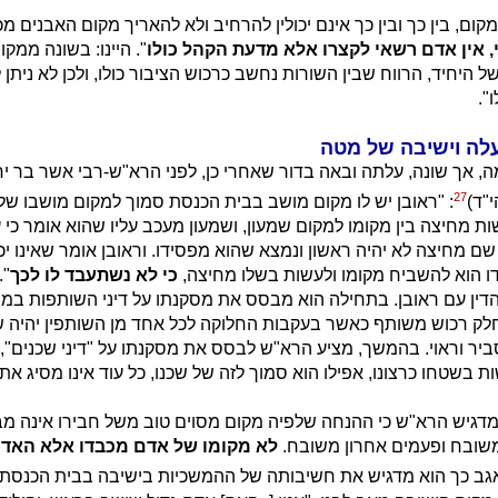
קום, בין כך ובין כך אינם יכולין להרחיב ולא להאריך מקום האבנים מ
 אין אדם רשאי לקצרו אלא מדעת הקהל כולו
". היינו: בשונה ממק
ל היחיד, הרווח שבין השורות נחשב כרכוש הציבור כולו, ולכן לא ניתן 
".
לה וישיבה של מטה
, אך שונה, עלתה ובאה בדור שאחרי כן, לפני הרא"ש-רבי אשר בר יח
27
"ד)
: "ראובן יש לו מקום מושב בבית הכנסת סמוך למקום מושבו של 
ות מחיצה בין מקומו למקום שמעון, ושמעון מעכב עליו שהוא אומר כי 
שם מחיצה לא יהיה ראשון ונמצא שהוא מפסידו. וראובן אומר שאינו יכו
דו הוא להשביח מקומו ולעשות בשלו מחיצה,
כי לא נשתעבד לו לכך
".
דין עם ראובן. בתחילה הוא מבסס את מסקנתו על דיני השותפות במ
לק רכוש משותף כאשר בעקבות החלוקה לכל אחד מן השותפין יהיה ש
סביר וראוי. בהמשך, מציע הרא"ש לבסס את מסקנתו על "דיני שכנים",
בשטחו כרצונו, אפילו הוא סמוך לזה של שכנו, כל עוד אינו מסיג את 
דגיש הרא"ש כי ההנחה שלפיה מקום מסוים טוב משל חבירו אינה מב
שובח ופעמים אחרון משובח.
לא מקומו של אדם מכבדו אלא האדם
אגב כך הוא מדגיש את חשיבותה של ההמשכיות בישיבה בבית הכנסת,