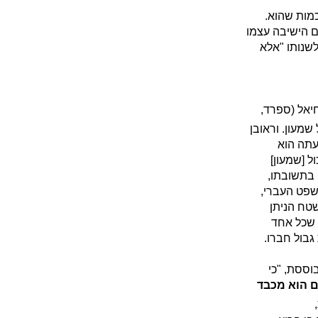
כמות שהוא.
ום הישיבה עצמו
לשנותו "אלא
יאל (ספרד,
שמעון. וראובן
עתה הוא
ל [שמעון]
 בתשובתו,
שפט העברי,
טח הניתן
 שכל אחד
גבול חברו.
וססת, "כי
 הוא מכבד