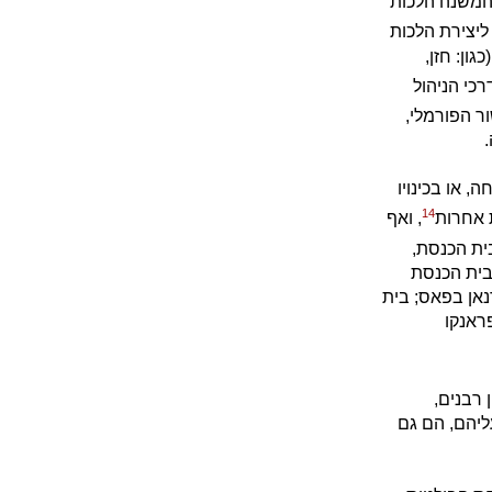
 המשנה הלכות
ליצירת הלכות
ון: חזן,
דרכי הניהול
 הפורמלי,
 או בכינויו
14
 אחרות
, ואף
ית הכנסת,
בית הכנסת
נאן בפאס; בית
ראנקו
ן רבנים,
עליהם, הם גם