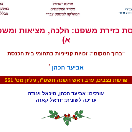
סת כזירת משפט: הלכה, מציאות ומשפ
א)
"ברוך המקום": זכויות קנייניות בתחומי בית הכנסת
*
אביעד הכהן
פרשת נצבים, ערב ראש השנה תשפ"ו, גיליון מס' 551
עורכים: אביעד הכהן, מיכאל ויגודה
עריכה לשונית: יחיאל קארה