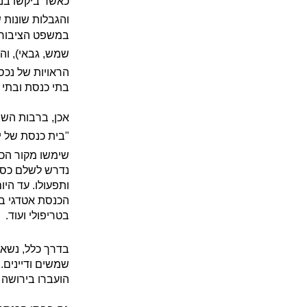
כאשר ביקשו בני
והגבלות שונות 
במשפט הציבורי ה
שמש, גבאי), וה
הראויות של נכס 
בתי כנסת ובתי 
אכן, ברבות השנ
"בית כנסת של יח
שימשו מקור הכ
נדרש לשלם כסף
ותפעולו. עד הי
הכנסת אטדגי בק
בטריפולי ועוד.
בדרך כלל, נשא
שמשים ודיינים. 
הועברו בירושה 