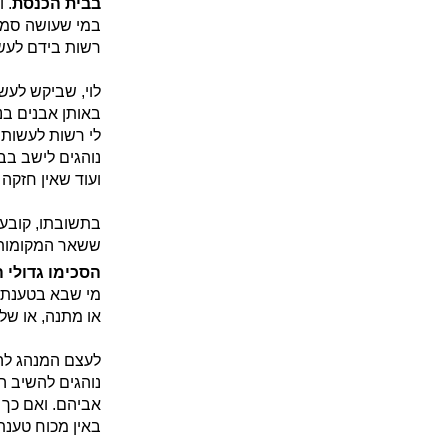
בבית הכנסת
. 
במי שעושה סמוך
רשות בידם לעשו
לוי, שביקש לעשו
באותן אבנים בנ
לי רשות לעשות 
נוהגים לישב בב
ועוד שאין חזקה 
בתשובתו, קובע 
ששאר המקומות ש
הסכימו גדולי 
מי שבא בטענת י
או מתנה, או של
לעצם המנהג להו
נוהגים להשיב הק
אביהם. ואם כך נ
באין מכוח טענת