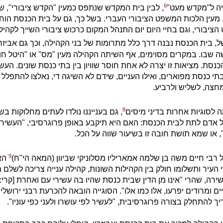
6
ה ל"מקדש מעט"
, לבין בית המקדש שנתפס כמעין "הקדש ציבורי", שה
 מעין הלכות המשפט הציבורי העברי. בשל כך, גם על בית הכנסת הוחל
יבורי, וגם בחיי היום יום התנהל המקום כרכוש ציבורי השייך לקהילה
ל, בית הכנסת נבנה דרך כלל מתרומות של בני הקהילה, וכך גם אביזריו
 שבו. במקרים מסוימים, אף השיתה הקהילה מעין "מס" או "היטל חו
כנסת. מציאות זו יצרה לא אחת חוסר שוויון בין בתי כנסת שונים. העשי
י כנסת מפוארים, ואילו העניים, שידם לא השיגה די, נאלצו להתפלל
חצה, לשליש ולרביע.
8
ה לסוגיות אחרות בדיני מיסים
, גם בענייננו נולדו לעתים מחלוקות ב
אדם לתת לבית הכנסת: האם היא תיקבע באופן פרוגרסיבי, "העשיר ל
", או שמא תושת חובה זו בשיעור שווה על הכל.
9
 רבי חיים משה בן שלמה אמאריליו מסלוניקי שביוון (המאה הי"ח)
הא
 העיר ותשלומו חולק בין הקהילות השונות, קהילה ענייה צריכה לשלם 
ירה, שהרי "אינו מן הדין שבית כנסת שהיו בה עשירי עם ואחרת [קרי:
יים ומרודים יפרעו, אלו כמו אלו". הסוגייה הובאה להכרעת רבני ירושלי
 להתחלק בצורה פרוגרסיבית, "לעשיר לפי עושרו ולעני כפי עוניו".