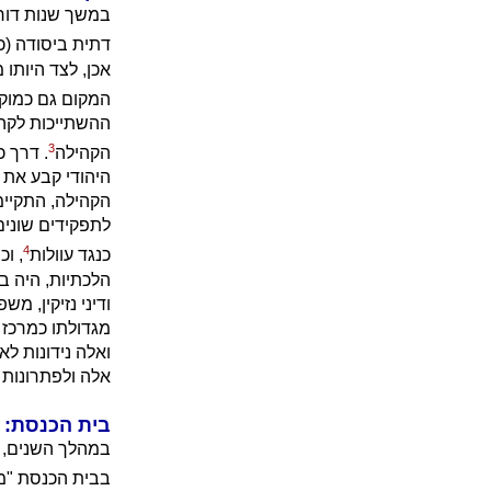
במשך שנות דור,
דתית ביסודה (כ
אכן, לצד היותו
המקום גם כמוק
ההשתייכות לקהי
3
הקהילה
. דרך כ
היהודי קבע את 
הקהילה, התקיימו
לתפקידים שונים
4
כנגד עוולות
, ו
הלכתיות, היה בי
ודיני נזיקין, מ
מגדולתו כמרכז 
ואלה נידונות ל
אלה ולפתרונות 
בית הכנסת: ב
במהלך השנים, נו
בבית הכנסת "מק