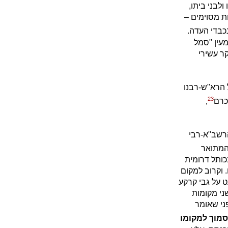
לבני ביתו,
ת מסוימים –
כבדי העדה.
מעין "סמל
ר עשירי
 הרא"ש-רבנו
23
וכרם
,
רשב"א-רבי
 המתואר
כותל דרומית
וקרוב למקום
ט על גבי קרקע
ני מקומות
ני שאומר
סמוך למקומו