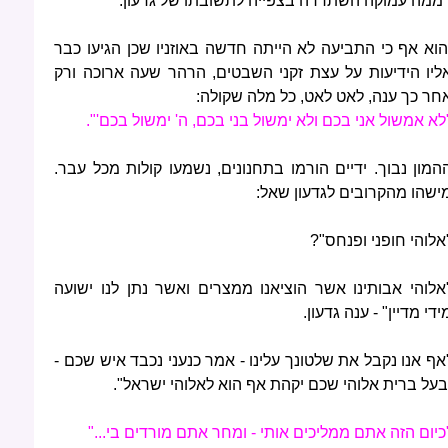
ממה עמוקה השתררה בצפייה לתשובתו של גדעון.
הוא אף כי התביעה לא הייתה חדשה באוזניו שכן הגיעו כבר
ליו הידיעות על עצת זקני השבטים, הרהר שעה ארוכה ורק
חר כך ענה, לאט לאט, כל מלה שקולה:
לא אמשול אני בכם ולא ימשול בני בכם, ה' ימשול בכם'".
המון נבוך. ידיים הורמו בתחנונים, נשמעו קולות מכל עבר.
ישהו מהקרובים לגדעון שאל:
אלוהי חופני ופנחס"?
אלוהי אבותינו אשר הוציאנו ממצרים ואשר נתן לנו ישועה
ידי מדיין" - ענה גדעון.
אף אנו נקבל את שלטונך עלינו - אמר כנעני נכבד איש שכם -
בעל ברית אלוהי שכם יקהת אף הוא לאלוהי ישראל".
כיום הזה אתם ממליכים אותי - ומחר אתם מורדים בי..."