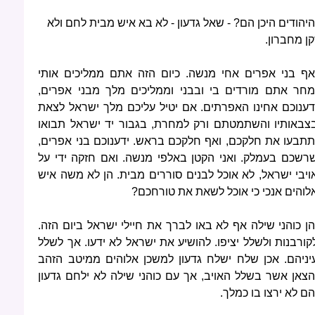
היהודים היכן הם? - שאל גדעון - לא בא איש מבית לחם ולא
קן מחברון.
אף בני אפרים אחי מנשה. כיום הזה אתם ממליכים אותי
מחר אתם מורדים בי ובבני וממליכים מלך מבני אפרים,
דענוכם אחינו האפרתים. אם יטיל עליכם מלך ישראל לצאת
צבאותיו והשתמטתם ורק למחרת, בגבור יד ישראל תבואו
תתבעו את חלקכם, ואף חלקכם בראש. ידענוכם בני אפרים,
רשכם בעמלק. ואני הקטן באלפי מנשה. ואם חזקה ידי על
ויבי ישראל, לא אוכל לבנים סוררים מבית. הן לא משה איש
לוהים אנכי כי אוכל לשאת את טורחכם?
הן כוהני שילה אף לא באו לברך את חיילי ישראל ביום הזה.
קורבנות ולשלל יציפו. להושיע את ישראל לא ידעו. אך לשלל
יניהם. אכן שלח ישלח גדעון למשכן אלוהים ממיטב הזהב
הצאן אשר בשלל האויב, אך עם כוהני שילה לא ילחם גדעון
הם לא ירצו בו כמלך.