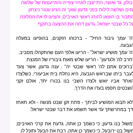
בולון, גד ואשר, התייצבו לאחר צפייה והתייעצות של שלשה
מים ושלשה לילות בפני גדעון שאך זה הגיע עטור ניצחון
תבור בו הוצאו להורג ראשי האויבים, והציעו לו את המלוכה
ל כל שבטי ישראל. גדעון דחה את ההצעה בתוקף.
ה' עמך גיבור החיל" - ברכוהו הזקנים, בהופיעו במעלה
גבעה.
ה' עמך מושיע ישראל" - הריעו אלפי העם שהתקהלו מסביב.
חרב לה' ולגדעון" - הריעו שלש מאות גיבוריו של המנצח.
ברוכים אתם לה' ראשי שבטי יה" . ענה גדעון, אשר צעד
עבר ביתו שבראש הגבעה, היא נחלת בית אביעזרי, כשלצדו
אחד אביו יואש ולצדו השבי בנו בכורו יתד, אולם זקני
שבטים חסמו בעדו את הדרך.
לא תבוא המושיע לביתך - פתח זקן שבט מנשה - ולא תאחז
דך במחרשתך עד אשר תשמע את דבר שבטי ישראל:
משול בנו גדעון, כי כשמך כן אתה, גדעת את קרני האויבים;
שול בנו ירובעל, כי כשמך כן אתה, רבת את הבעל ותוכל לו.