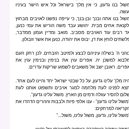
שול בנו גדעון, כי אין מלך בישראל וכל איש הישר בעיניו
עשה.
שול בנו אתה ובנך ובן-בנך, כי עייפה נפשנו לאויבים מבחוץ
לקנאת אחים מבית. יהושע עבד משה הוריש את עמי כנען,
ד רבים עוד האויבים מסביב. מואב ומדיין ועמון ממדבר,
לשתים לוחץ את דן, יבוס את יהודה, כנען את אשר וזבולון.
והני ה' בשילה עיניהם לבצע ולמיטב הזבחים. לכן רחק העם
לבוא למשכן יה. אפרים עוין את בנימין ובנימין עוין את
פרים. ראובן ישב אל משאבים לשמוע שריקות עדרים.
יה מלך עלינו גדעון, על כל שבטי ישראל יחד והיינו לעם אחד.
צא לפנינו לעת מלחמה למגר אויבים ותשפוט אותנו לעת
לום להסיר עוולה ודמים מן הארץ. משול עלינו גדעון".
משול עלינו גדעון" - ענו אלפי פיות ולבבות וההרים הדהדו את
קריאה למרחקים:
משול עלינו, גדעון, משול עלינו, משול..."