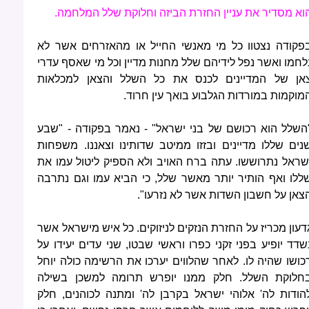
וא מסדיר את עניין החזרת הביזה וחלוקת שלל המלחמה.
פקודה נצטוו כל מי מאנשי החייל או מהאזרחים אשר לא
לחמו ואשר נפל לידיהם שלל מחנות מדיין וכל מי שאסף עדרי
אן של המדיינים לכנס את כל השלל והצאן למכלאות
מוקמות במורדות הגלבוע בואך עין חרוד.
השלל הוא רכושם של בני ישראל" - נאמר בפקודה - "שבע
נים שללו מדיינים ובזזו ממיטב שדותינו וצאננו. משפחות
שראל נתרוששו. עתה ברח האויב ולא הספיק ליטול עמו את
ללו ואף הותיר יותר מאשר שלל, כי הביא עמו וגם נתרבה
צאן על חשבון השדות אשר לא נזרעו".
דעון מכריז על החזרת הנזקים לניזוקים. כל איש מישראל אשר
שדד יופיע בפני זקני כפרו וראשי שבטו, שני עדים יעידו על
כושו שהיה לו. לאחר שהלווים יערכו את הרשימה כולה יוחל
חלוקת השלל. חלק ממנו יופרש תרומה למשכן בשילה
הודות לה' אלוהי ישראל בקרבן לה' ומתנה לכוהנים, חלק