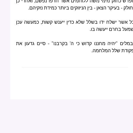
ופרש כחוק מימי משה ללוחמים אשר חרפו נפשם, ואחרי כן
חולק - בעיקר הצאן - בין הניזוקים ביותר כמידת נזקיהם.
ל אשר ישלח ידו בשלל שלא כדין ייענש קשות, כמעשה עכן
מעל בחרם ייעשה בו.
במלים "יהיה מחננו קדוש כי ה' בקרבנו" - סיים גדעון את
קודת שלל המלחמה.